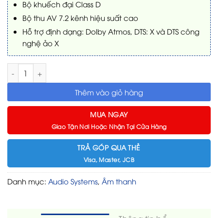
Bộ khuếch đại Class D
Bộ thu AV 7.2 kênh hiệu suất cao
Hỗ trợ định dạng: Dolby Atmos, DTS: X và DTS công
nghệ ảo X
Dàn Xem Phim Nghe Nhạc Jamo DJ19 số lượng
Thêm vào giỏ hàng
MUA NGAY
Giao Tận Nơi Hoặc Nhận Tại Cửa Hàng
TRẢ GÓP QUA THẺ
Visa, Master, JCB
Danh mục:
Audio Systems
,
Âm thanh