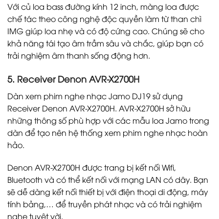
Với củ loa bass đường kính 12 inch, màng loa được
chế tác theo công nghệ độc quyền làm từ than chì
IMG giúp loa nhẹ và có độ cứng cao. Chúng sẽ cho
khả năng tái tạo âm trầm sâu và chắc, giúp bạn có
trải nghiệm âm thanh sống động hơn.
5. Receiver Denon AVR-X2700H
Dàn xem phim nghe nhạc Jamo DJ19 sử dụng
Receiver Denon AVR-X2700H. AVR-X2700H sở hữu
những thông số phù hợp với các mẫu loa Jamo trong
dàn để tạo nên hệ thống xem phim nghe nhạc hoàn
hảo.
Denon AVR-X2700H được trang bị kết nối Wifi,
Bluetooth và có thể kết nối với mạng LAN có dây. Bạn
sẽ dễ dàng kết nối thiết bị với điện thoại di động, máy
tính bảng,… để truyền phát nhạc và có trải nghiệm
nghe tuyệt vời.