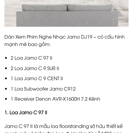
Dàn Xem Phim Nghe Nhạc Jamo DJ19 – có cấu hình
mạnh mẽ bao gồm:
2 Loa Jamo C 97 II
2 Loa Jamo C 9 SUR II
1 Loa Jamo C 9 CENT II
1 Loa Subwoofer Jamo C912
1 Receiver Denon AVR-X1600H 7.2 Kênh
1. Loa Jamo C 97 II
Jamo C 97 II là mẫu loa floorstanding sở hữu thiết kế