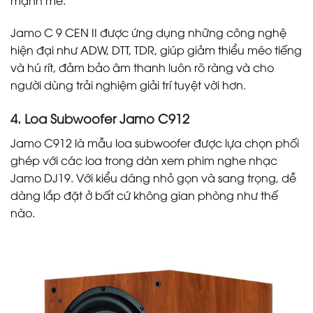
mạnh mẽ.
Jamo C 9 CEN II được ứng dụng những công nghệ
hiện đại như ADW, DTT, TDR, giúp giảm thiểu méo tiếng
và hú rít, đảm bảo âm thanh luôn rõ ràng và cho
người dùng trải nghiệm giải trí tuyệt vời hơn.
4. Loa Subwoofer Jamo C912
Jamo C912 là mẫu loa subwoofer được lựa chọn phối
ghép với các loa trong dàn xem phim nghe nhạc
Jamo DJ19. Với kiểu dáng nhỏ gọn và sang trọng, dễ
dàng lắp đặt ở bất cứ không gian phòng như thế
nào.