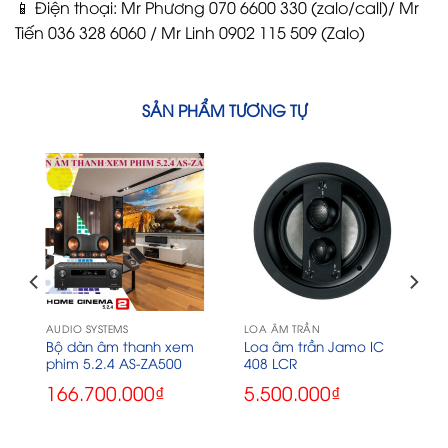
📱 Điện thoại: Mr Phương 070 6600 330 (zalo/call)/ Mr
Tiến 036 328 6060 / Mr Linh 0902 115 509 (Zalo)
SẢN PHẨM TƯƠNG TỰ
AUDIO SYSTEMS
LOA ÂM TRẦN
Bộ dàn âm thanh xem
Loa âm trần Jamo IC
phim 5.2.4 AS-ZA500
408 LCR
166.700.000
₫
5.500.000
₫