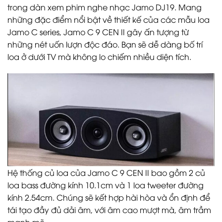
trong dàn xem phim nghe nhạc Jamo DJ19. Mang
những đặc điểm nổi bật về thiết kế của các mẫu loa
Jamo C series, Jamo C 9 CEN II gây ấn tượng từ
những nét uốn lượn độc đáo. Bạn sẽ dễ dàng bố trí
loa ở dưới TV mà không lo chiếm nhiều diện tích.
Hệ thống củ loa của Jamo C 9 CEN II bao gồm 2 củ
loa bass đường kính 10.1cm và 1 loa tweeter đường
kính 2.54cm. Chúng sẽ kết hợp hài hòa và ổn định để
tái tạo đầy đủ dải âm, với âm cao mượt mà, âm trầm