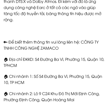
thanh DTS:X và Dolby Atmos. Đi kèm với đó là ứng
dụng công nghệ Earc ở tất cả các ngõ vào giúp
tăng tốc độ truyền tải, băng thông tín hiệu được mở
rộng.
🔑 Để biết thêm thông tin vui lòng liên hệ: CÔNG TY
TNHH CÔNG NGHỆ ZAMACO
🏠 Địa chỉ ĐKKD: S4 Đường Ba Vì, Phường 15, Quận 10,
TPHCM
🏠 Chi nhánh 1: Số S4 Đường Ba Vì, Phường 15, Quận
10, TP HCM
🏠 Chi nhánh 2: Lô 9 C24 Khu Đô Thị Mới Định Công,
Phường Định Công, Quận Hoàng Mai