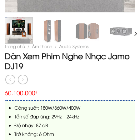
Trang chủ
/
Âm thanh
/
Audio Systems
Dàn Xem Phim Nghe Nhạc Jamo
DJ19
60.100.000
₫
Công suất: 180W/360W/400W
Tần số đáp ứng: 29Hz – 24kHz
Độ nhạy: 87 dB
Trở kháng: 6 Ohm