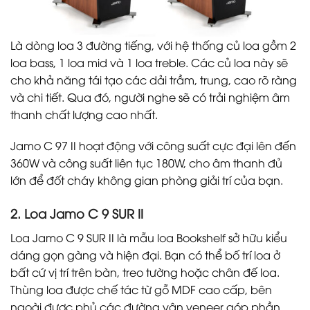
Là dòng loa 3 đường tiếng, với hệ thống củ loa gồm 2
loa bass, 1 loa mid và 1 loa treble. Các củ loa này sẽ
cho khả năng tái tạo các dải trầm, trung, cao rõ ràng
và chi tiết. Qua đó, người nghe sẽ có trải nghiệm âm
thanh chất lượng cao nhất.
Jamo C 97 II hoạt động với công suất cực đại lên đến
360W và công suất liên tục 180W, cho âm thanh đủ
lớn để đốt cháy không gian phòng giải trí của bạn.
2. Loa Jamo C 9 SUR II
Loa Jamo C 9 SUR II là mẫu loa Bookshelf sở hữu kiểu
dáng gọn gàng và hiện đại. Bạn có thể bố trí loa ở
bất cứ vị trí trên bàn, treo tường hoặc chân đế loa.
Thùng loa được chế tác từ gỗ MDF cao cấp, bên
ngoài được phủ các đường vân veneer góp phần