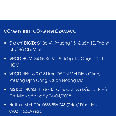
CÔNG TY TNHH CÔNG NGHỆ ZAMACO
Địa chỉ ĐKKD:
S4 Ba Vì, Phường 15, Quận 10, Thành
phố Hồ Chí Minh
VPGD HCM:
S4-S5 Ba Vì, Phường 15, Quận 10, TP
HCM
VPGD HN:
Lô 9 C24 Khu Đô Thị Mới Định Công,
Phường Định Công, Quận Hoàng Mai
MST:
0314965841 do Sở Kế hoạch và Đầu tư TP Hồ
Chí Minh cấp ngày 04/04/2018
Hotline:
Minh Tiến 0888.586.248 (Zalo)/ Đình Linh
0902.115.509 (zalo)