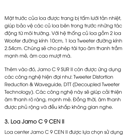
Mặt trước của loa được trang bị tấm lưới tản nhiệt,
giúp bảo vệ các củ loa bên trong trước những tác
động từ môi trường. Với hệ thống củ loa gồm 2 loa
Woofer đường kính 10cm, 1 loa Tweeter đường kính
2.54cm. Chúng sẽ cho phép tái tạo âm thanh trầm
mạnh mẽ, âm cao mượt mà.
Thêm vào đó, Jamo C 9 SUR II còn được ứng dụng
các công nghệ hiện đại như: Tweeter Distortion
Reduction & Waveguide, DTT (Decoupled Tweeter
Technology). Các công nghệ này sẽ giúp cải thiện
âm thanh rõ ràng, mạnh mẽ. Đồng thời, âm thanh
được phủ rộng và đều khắp không gian nghe.
3. Loa Jamo C 9 CEN II
Loa center Jamo C 9 CEN II được lựa chọn sử dụng