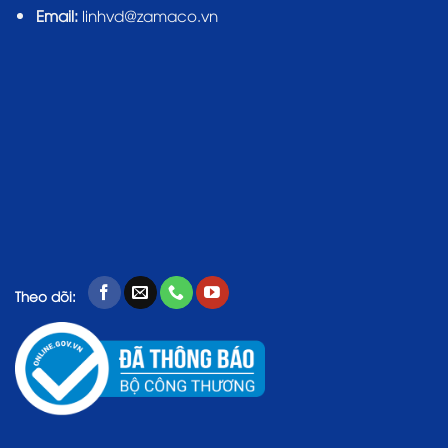
Email:
linhvd@zamaco.vn
Theo dõi: