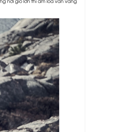
ng nơi gió lớn thì âm loa vẫn vang