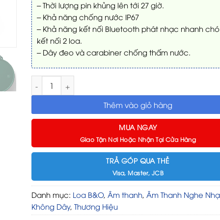
– Thời lượng pin khủng lên tới 27 giờ.
– Khả năng chống nước IP67
– Khả năng kết nối Bluetooth phát nhạc nhanh chó
kết nối 2 loa.
– Dây đeo và carabiner chống thấm nước.
Loa B&O Beosound Explore số lượng
Thêm vào giỏ hàng
MUA NGAY
Giao Tận Nơi Hoặc Nhận Tại Cửa Hàng
TRẢ GÓP QUA THẺ
Visa, Master, JCB
Danh mục:
Loa B&O
,
Âm thanh
,
Âm Thanh Nghe Nh
Không Dây
,
Thương Hiệu