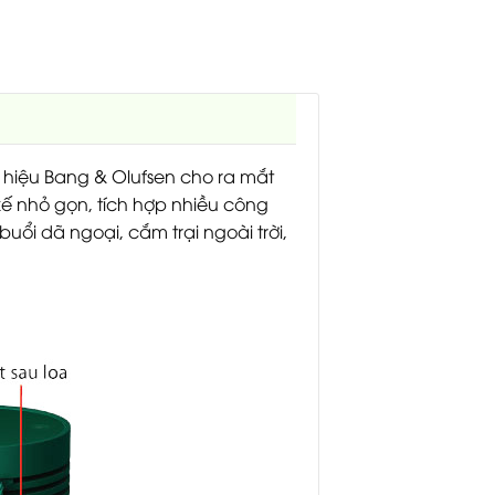
hiệu Bang & Olufsen cho ra mắt
 kế nhỏ gọn, tích hợp nhiều công
ổi dã ngoại, cắm trại ngoài trời,