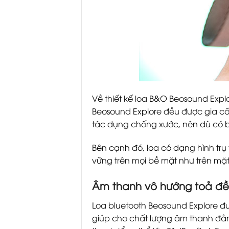
Về thiết kế loa B&O Beosound Expl
Beosound Explore đều được gia c
tác dụng chống xước, nên dù có bị
Bên cạnh đó, loa có dạng hình trụ
vững trên mọi bề mặt như trên mặt
Âm thanh vô hướng toả đề
Loa bluetooth Beosound Explore đượ
giúp cho chất lượng âm thanh đảm