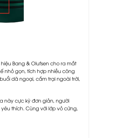
hiệu Bang & Olufsen cho ra mắt
 kế nhỏ gọn, tích hợp nhiều công
ổi dã ngoại, cắm trại ngoài trời,
a này cực kỳ đơn giản, người
 yêu thích. Cùng với lớp vỏ cứng,