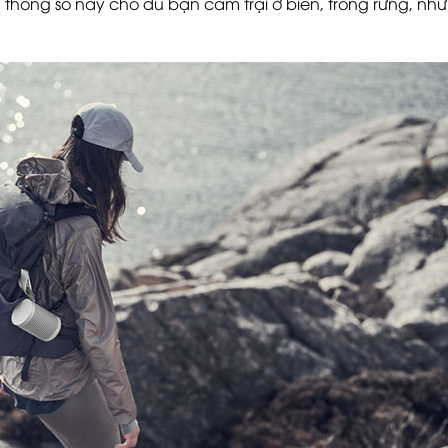
 thông số này cho dù bạn cắm trại ở biển, trong rừng, nhữ