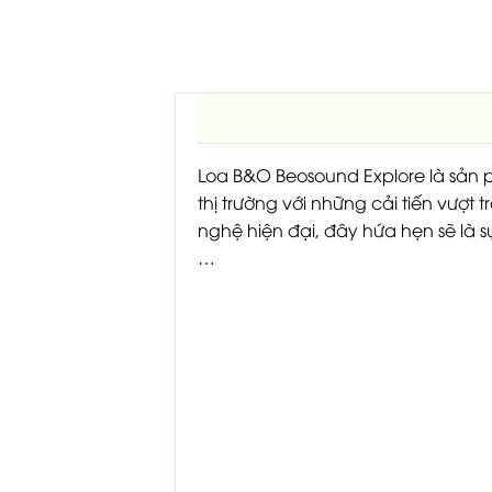
Loa B&O Beosound Explore là sản 
thị trường với những cải tiến vượt 
nghệ hiện đại, đây hứa hẹn sẽ là 
…