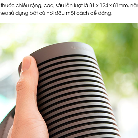
hước chiều rộng, cao, sâu lần lượt là 81 x 124 x 81mm, nặn
heo sử dụng bất cứ nơi đâu một cách dễ dàng.