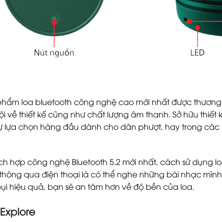
phẩm loa bluetooth công nghệ cao mới nhất được thương 
trội về thiết kế cũng như chất lượng âm thanh. Sở hữu thiết
sự lựa chọn hàng đầu dành cho dân phượt, hay trong các bu
h hợp công nghệ Bluetooth 5.2 mới nhất, cách sử dụng lo
 thông qua điện thoại là có thể nghe những bài nhạc mình
i hiệu quả, bạn sẽ an tâm hơn về độ bền của loa.
Explore