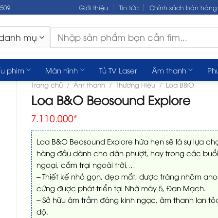
.509
Giới thiệu
Tin tức
Chính sách bán hàng
Tìm
kiếm:
u phim
Màn hình
Tủ TV Laser
Âm thanh
Ph
Trang chủ
/
Âm thanh
/
Thương Hiệu
/
Loa B&O
Loa B&O Beosound Explore
7.110.000
₫
Loa B&O Beosound Explore hứa hẹn sẽ là sự lựa ch
hàng đầu dành cho dân phượt, hay trong các buổ
ngoại, cắm trại ngoài trời,…
– Thiết kế nhỏ gọn, đẹp mắt, được tráng nhôm ano
cứng được phát triển tại Nhà máy 5, Đan Mạch.
– Sở hữu âm trầm đáng kinh ngạc, âm thanh lan tỏ
độ.