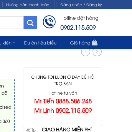
Hướng dẫn thanh toán
Đăng nhập / Đăng ký
Hotline đặt hàng
0902.115.509
ụ kiện
Dự án tiêu biểu
Giỏ hàng
CHÚNG TÔI LUÔN Ở ĐÂY ĐỂ HỖ
TRỢ BẠN
ọn
i dã
Hotline tư vấn
Mr Tiến 0888.586.248
dised
Mr Linh 0902.115.509
a 360
GIAO HÀNG MIỄN PHÍ