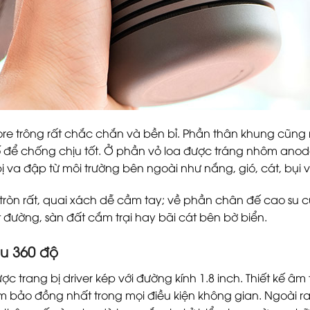
ore trông rất chắc chắn và bền bỉ. Phần thân khung cũng n
ố để chống chịu tốt. Ở phần vỏ loa được tráng nhôm ano
 va đập từ môi trường bên ngoài như nắng, gió, cát, bụi 
 tròn rất, quai xách dễ cầm tay; về phần chân đế cao su
 đường, sàn đất cắm trại hay bãi cát bên bờ biển.
u 360 độ
c trang bị driver kép với đường kính 1.8 inch. Thiết kế â
 bảo đồng nhất trong mọi điều kiện không gian. Ngoài ra