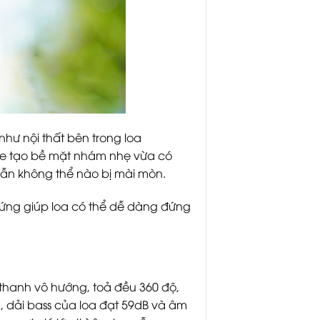
hư nội thất bên trong loa
de tạo bề mặt nhám nhẹ vừa có
vẫn không thể nào bị mài mòn.
 cứng giúp loa có thể dễ dàng đứng
m thanh vô hướng, toả đều 360 độ,
, dải bass của loa đạt 59dB và âm