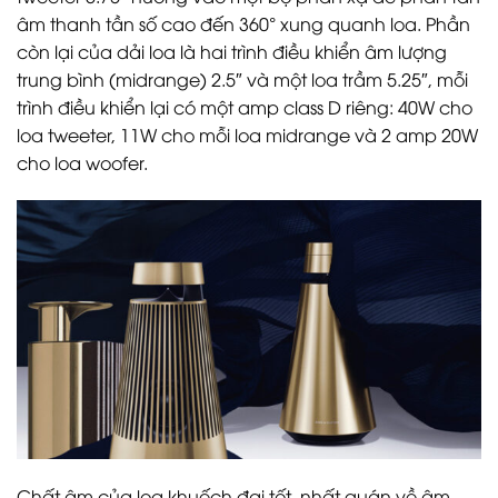
âm thanh tần số cao đến 360° xung quanh loa. Phần
còn lại của dải loa là hai trình điều khiển âm lượng
trung bình (midrange) 2.5″ và một loa trầm 5.25″, mỗi
trình điều khiển lại có một amp class D riêng: 40W cho
loa tweeter, 11W cho mỗi loa midrange và 2 amp 20W
cho loa woofer.
Chất âm của loa khuếch đại tốt, nhất quán về âm