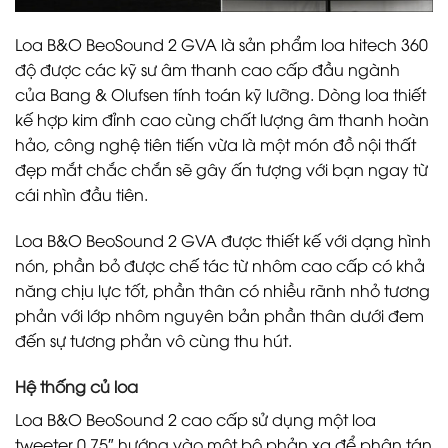
Loa B&O BeoSound 2 GVA là sản phẩm loa hitech 360
độ được các kỹ sư âm thanh cao cấp đầu ngành
của Bang & Olufsen tính toán kỹ lưỡng. Dòng loa thiết
kế hợp kim đỉnh cao cùng chất lượng âm thanh hoàn
hảo, công nghệ tiên tiến vừa là một món đồ nội thất
đẹp mắt chắc chắn sẽ gây ấn tượng với bạn ngay từ
cái nhìn đầu tiên.
Loa B&O BeoSound 2 GVA được thiết kế với dạng hình
nón, phần bỏ được chế tác từ nhôm cao cấp có khả
năng chịu lực tốt, phần thân có nhiều rãnh nhỏ tương
phản với lớp nhôm nguyên bản phần thân dưới đem
đến sự tương phản vô cùng thu hút.
Hệ thống củ loa
Loa B&O BeoSound 2 cao cấp sử dụng một loa
tweeter 0.75″ hướng vào một bộ phản xạ để phân tán