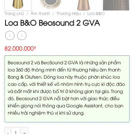
Trang chủ
/
Âm thanh
/
Thương Hiệu
/
Loa B&O
Loa B&O Beosound 2 GVA
82.000.000
₫
Beosound 2 và BeoSound 2 GVA là những sản phẩm
loa 360 độ thông minh đến từ thương hiệu âm thanh
Bang & Olufsen. Dòng loa này thuộc phân khúc loa
cao cấp, với thiết kế vỏ nhôm hình trụ cực kì độc đáo
và bắt mắt khi được bố trí ở không gian tại gia. Trong
đó, Beosound 2 GVA nổi bật hơn với giao thức điều
khiển giọng nói thông qua Google Assistant, cho bạn
nhiều trải nghiệm thú vị khi sử dụng.
Loa B&O Beosound 2 GVA số lượng