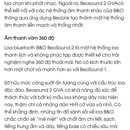
lựa chọn khi phát nhạc. Ngoài ra, Beosound 2 GVAcó
thể kết nối với các hệ thống âm thanh khác của B&O
thông qua ứng dụng BeoLink tạo thành một hệ thống
âm thanh liền mạch và thống nhất.
Âm thanh vòm 360 độ
Loa bluetooth B&O BeoSound 2 là một hệ thống loa
thanh lịch và không phức tạp được thiết kế cho trải
nghiệm nghe 360 ​​độ thoải mái. Nó có kích thước lớn
hơn một chút và mạnh hơn so với BeoSound 1.
Sỡ hữu mức công suất ấn tượng cùng với cấu trúc loa
độc đáo, Beosound 2 GVA có khả năng đủ sức để
thách thức với bất kỳ mẫu loa không dây nào hiện
nay, thậm chí cả những dàn Hi-Fi cỡ vừa và nhỏ. Có
thể khẳng định, những tín đồ sành sỏi về loa B&O
chắc chắn sẽ “mê mệt” với chất âm chi tiết, sạch,
tiếng trung ấm và dày, tiếng bass có chiều sâu mà