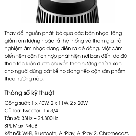
Thay đổi nguồn phát, bỏ qua các bản nhạc, tăng
giảm âm lượng hoặc tắt hệ thống và tham gia trải
nghiệm âm nhạc đang diễn ra dễ dàng. Một cảm
biến tiệm cận tích hợp phát hiện nơi bạn đến, do đó
thao tác luôn được chuyển theo hướng chính xác
cho người dùng bất kể họ đang tiếp cận sản phẩm
theo hướng nào.
Thông số kỹ thuật
Công suất: 1 x 40W, 2 x 11W, 2 x 20W
Củ loa: Tweeter: 1 x 3/4
Tần số: 33Hz – 24.300Hz
SPL Max: 94dB
Kết nối: Wi-Fi, Bluetooth, AirPlay, AirPlay 2, Chromecast,