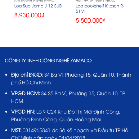
ÂM THANH NGHE NHẠC
ÂM THANH NGHE NHẠC
Loa bookshelf Klipsch R-
Loa Sub Jamo J 12 SUB
51M
8.930.000
₫
5.500.000
₫
CÔNG TY TNHH CÔNG NGHỆ ZAMACO
Địa chỉ ĐKKD:
S4 Ba Vì, Phường 15, Quận 10, Thành
phố Hồ Chí Minh
VPGD HCM:
S4-S5 Ba Vì, Phường 15, Quận 10, TP
HCM
VPGD HN:
Lô 9 C24 Khu Đô Thị Mới Định Công,
Phường Định Công, Quận Hoàng Mai
MST:
0314965841 do Sở Kế hoạch và Đầu tư TP Hồ
Chí Minh cấp ngày 04/04/2018