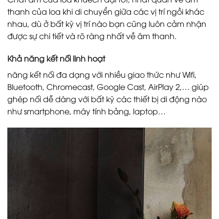
thanh của loa khi di chuyển giữa các vị trí ngồi khác
nhau, dù ở bất kỳ vị trí nào bạn cũng luôn cảm nhận
được sự chi tiết và rõ ràng nhất về âm thanh.
Khả năng kết nối linh hoạt
năng kết nối đa dạng với nhiều giao thức như Wifi,
Bluetooth, Chromecast, Google Cast, AirPlay 2,… giúp
ghép nối dễ dàng với bất kỳ các thiết bị di động nào
như smartphone, máy tính bảng, laptop…