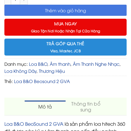
Thêm vào giỏ hàng
MUA NGAY
Giao Tận Nơi Hoặc Nhận Tại Cửa Hàng
TRẢ GÓP QUA THẺ
Visa, Master, JCB
Danh mục:
Loa B&O
,
Âm thanh
,
Âm Thanh Nghe Nhạc
,
Loa Không Dây
,
Thương Hiệu
Thẻ:
Loa B&O Beosound 2 GVA
Thông tin bổ
Mô tả
sung
Loa B&O BeoSound 2 GVA
là sản phẩm loa hitech 360
độ được các kỹ sư âm thanh cao cấp đầu ngành