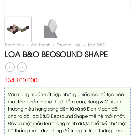
Trang chủ
/
Âm thanh
/
Thương Hiệu
/
Loa B&O
LOA B&O BEOSOUND SHAPE
134.100.000
₫
Với mong muốn kết hợp những chiếc loa để tạo nên
một tác phẩm nghệ thuật tầm cao, Bang & Olufsen
thương hiệu hạng sang đến từ xứ sở Đan Mạch đã
cho ra đời loa B&O Beosound Shape thế hệ mới nhất.
Đây là một mẫu loa thông minh được thiết kế như một
hệ thống mô – đun dùng để trang trí treo tường, tạo