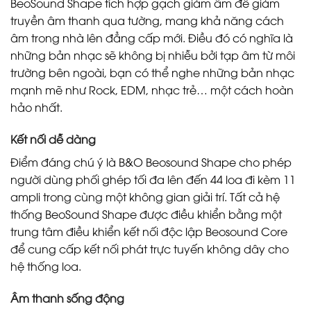
BeoSound Shape tích hợp gạch giảm âm để giảm
truyền âm thanh qua tường, mang khả năng cách
âm trong nhà lên đẳng cấp mới. Điều đó có nghĩa là
những bản nhạc sẽ không bị nhiễu bởi tạp âm từ môi
trường bên ngoài, bạn có thể nghe những bản nhạc
mạnh mẽ như Rock, EDM, nhạc trẻ… một cách hoàn
hảo nhất.
Kết nối dễ dàng
Điểm đáng chú ý là B&O Beosound Shape cho phép
người dùng phối ghép tối đa lên đến 44 loa đi kèm 11
ampli trong cùng một không gian giải trí. Tất cả hệ
thống BeoSound Shape được điều khiển bằng một
trung tâm điều khiển kết nối độc lập Beosound Core
để cung cấp kết nối phát trực tuyến không dây cho
hệ thống loa.
Âm thanh sống động