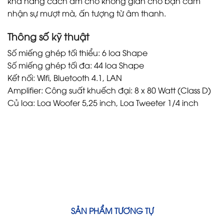
khả năng cách âm cho không gian cho bạn cảm
nhận sự mượt mà, ấn tượng từ âm thanh.
Thông số kỹ thuật
Số miếng ghép tối thiểu: 6 loa Shape
Số miếng ghép tối đa: 44 loa Shape
Kết nối: Wifi, Bluetooth 4.1, LAN
Amplifier: Công suất khuếch đại: 8 x 80 Watt (Class D)
Củ loa: Loa Woofer 5,25 inch, Loa Tweeter 1/4 inch
SẢN PHẨM TƯƠNG TỰ