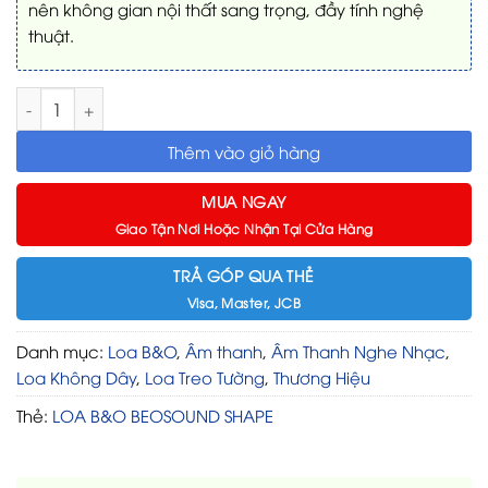
nên không gian nội thất sang trọng, đầy tính nghệ
thuật.
LOA B&O BEOSOUND SHAPE số lượng
Thêm vào giỏ hàng
MUA NGAY
Giao Tận Nơi Hoặc Nhận Tại Cửa Hàng
TRẢ GÓP QUA THẺ
Visa, Master, JCB
Danh mục:
Loa B&O
,
Âm thanh
,
Âm Thanh Nghe Nhạc
,
Loa Không Dây
,
Loa Treo Tường
,
Thương Hiệu
Thẻ:
LOA B&O BEOSOUND SHAPE