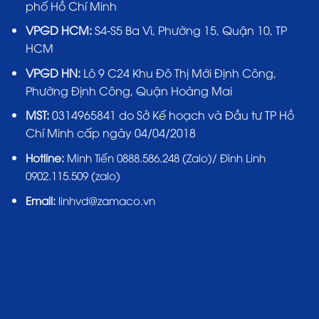
phố Hồ Chí Minh
VPGD HCM:
S4-S5 Ba Vì, Phường 15, Quận 10, TP
HCM
VPGD HN:
Lô 9 C24 Khu Đô Thị Mới Định Công,
Phường Định Công, Quận Hoàng Mai
MST:
0314965841 do Sở Kế hoạch và Đầu tư TP Hồ
Chí Minh cấp ngày 04/04/2018
Hotline:
Minh Tiến 0888.586.248 (Zalo)/ Đình Linh
0902.115.509 (zalo)
Email:
linhvd@zamaco.vn