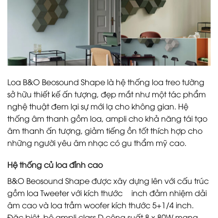
Loa B&O Beosound Shape là hệ thống loa treo tường
sở hữu thiết kế ấn tượng, đẹp mắt như một tác phẩm
nghệ thuật đem lại sự mới lạ cho không gian. Hệ
thống âm thanh gồm loa, ampli cho khả năng tái tạo
âm thanh ấn tượng, giảm tiếng ồn tốt thích hợp cho
những người yêu âm nhạc có gu thẩm mỹ cao.
Hệ thống củ loa đỉnh cao
B&O Beosound Shape được xây dựng lên với cấu trúc
gồm loa Tweeter với kích thước ¾ inch đảm nhiệm dải
âm cao và loa trầm woofer kích thước 5+1/4 inch.
Đặc biệt, bộ ampli class D công suất 8 x 80W mang