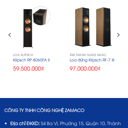
LOA KLIPSCH
ÂM THANH NGHE NHẠC
Klipsch RP-8060FA II
Loa đứng Klipsch RF-7 III
59.500.000
₫
97.000.000
₫
CÔNG TY TNHH CÔNG NGHỆ ZAMACO
Địa chỉ ĐKKD:
S4 Ba Vì, Phường 15, Quận 10, Thành