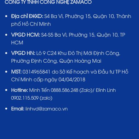
CÔNG TY TNHH CÔNG NGHỆ ZAMACO
Địa chỉ ĐKKD:
S4 Ba Vì, Phường 15, Quận 10, Thành
phố Hồ Chí Minh
VPGD HCM:
S4-S5 Ba Vì, Phường 15, Quận 10, TP
HCM
VPGD HN:
Lô 9 C24 Khu Đô Thị Mới Định Công,
Phường Định Công, Quận Hoàng Mai
MST:
0314965841 do Sở Kế hoạch và Đầu tư TP Hồ
Chí Minh cấp ngày 04/04/2018
Hotline:
Minh Tiến 0888.586.248 (Zalo)/ Đình Linh
0902.115.509 (zalo)
Email:
linhvd@zamaco.vn