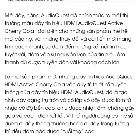
Mới đây, hãng AudioQuest đã chính thức ra mắt thị
trường mẫu dây tín hiệu HDMI AudioQuest Active
Cherry Cola , đại diện cho những sản phẩm thế hệ
mới của họ, với những thay đổi và cải tiến mới mang
tính cách mạnh, sẽ đem đến những kết nối tín hiệu
tuyệt vời, đảm vảo sự nguyên vẹn của tín hiệu âm
thanh dù được truyền dẫn với khoảng cách lớn.
Là một sản phẩm mới, nhưng dây tín hiệu AudioQuest
HDMI Active Cherry Cola vẫn duy trì thiết kế truyền
thống của dây tín hiệu HDMI AudioQuest, đó là tạo
hình dây dạng trụ tròn và có lớp vỏ dây được làm từ
nhựa có độ bền cao, chịu được nhiệt, ẩm, chống gãy
gập và cách điện rất tốt. Vì thế, người dùng có thể sử
dụng đi dây thông thường hoặc đi dây trong tường
thì đều đảm bảo được “tuổi thọ” cao.