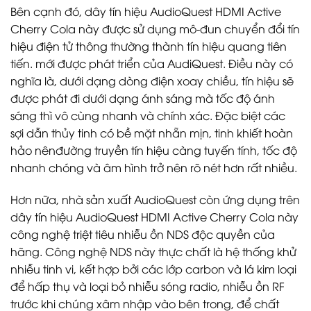
Bên cạnh đó, dây tín hiệu AudioQuest HDMI Active
Cherry Cola này được sử dụng mô-đun chuyển đổi tín
hiệu điện tử thông thường thành tín hiệu quang tiên
tiến. mới được phát triển của AudiQuest. Điều này có
nghĩa là, dưới dạng dòng điện xoay chiều, tín hiệu sẽ
được phát đi dưới dạng ánh sáng mà tốc độ ánh
sáng thì vô cùng nhanh và chính xác. Đặc biệt các
sợi dẫn thủy tinh có bề mặt nhẵn mịn, tinh khiết hoàn
hảo nênđường truyền tín hiệu càng tuyến tính, tốc độ
nhanh chóng và âm hình trở nên rõ nét hơn rất nhiều.
Hơn nữa, nhà sản xuất AudioQuest còn ứng dụng trên
dây tín hiệu AudioQuest HDMI Active Cherry Cola này
công nghệ triệt tiêu nhiễu ồn NDS độc quyền của
hãng. Công nghệ NDS này thực chất là hệ thống khử
nhiễu tinh vi, kết hợp bởi các lớp carbon và lá kim loại
để hấp thụ và loại bỏ nhiễu sóng radio, nhiễu ồn RF
trước khi chúng xâm nhập vào bên trong, để chất