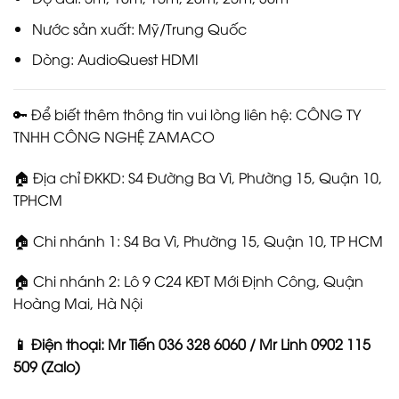
Nước sản xuất: Mỹ/Trung Quốc
Dòng: AudioQuest HDMI
🔑 Để biết thêm thông tin vui lòng liên hệ: CÔNG TY
TNHH CÔNG NGHỆ ZAMACO
🏠 Địa chỉ ĐKKD: S4 Đường Ba Vì, Phường 15, Quận 10,
TPHCM
🏠 Chi nhánh 1: S4 Ba Vì, Phường 15, Quận 10, TP HCM
🏠 Chi nhánh 2: Lô 9 C24 KĐT Mới Định Công, Quận
Hoàng Mai, Hà Nội
📱 Điện thoại: Mr Tiến 036 328 6060 / Mr Linh 0902 115
509 (Zalo)