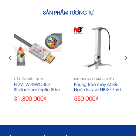
SẢN PHẨM TƯƠNG TỰ
CÁP TÍN HIỆU HDMI
KHUNG TREO MÁY CHIẾU
HDMI WIREWORLD
Khung treo máy chiếu
Stellar Fiber Optic 30m
North Bayou NBT817-60
31.800.000
₫
550.000
₫