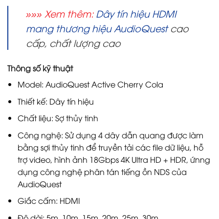
»»» Xem thêm:
Dây tín hiệu HDMI
mang thương hiệu AudioQuest
cao
cấp, chất lượng cao
Thông số kỹ thuật
Model: AudioQuest Active Cherry Cola
Thiết kế: Dây tín hiệu
Chất liệu: Sợ thủy tinh
Công nghệ: Sử dụng 4 dây dẫn quang được làm
bằng sợi thủy tinh để truyền tải các file dữ liệu, hỗ
trợ video, hình ảnh 18Gbps 4K Ultra HD + HDR, ứnng
dụng công nghệ phân tán tiếng ồn NDS của
AudioQuest
Giắc cấm: HDMI
Độ dài: 5m, 10m, 15m, 20m, 25m, 30m