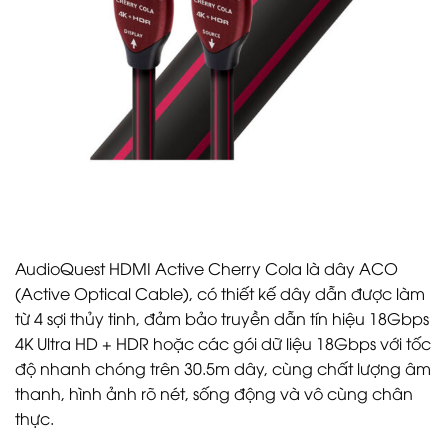
AudioQuest HDMI Active Cherry Cola là dây ACO
(Active Optical Cable), có thiết kế dây dẫn được làm
từ 4 sợi thủy tinh, đảm bảo truyền dẫn tín hiệu 18Gbps
4K Ultra HD + HDR hoặc các gói dữ liệu 18Gbps với tốc
độ nhanh chóng trên 30.5m dây, cùng chất lượng âm
thanh, hình ảnh rõ nét, sống động và vô cùng chân
thực.