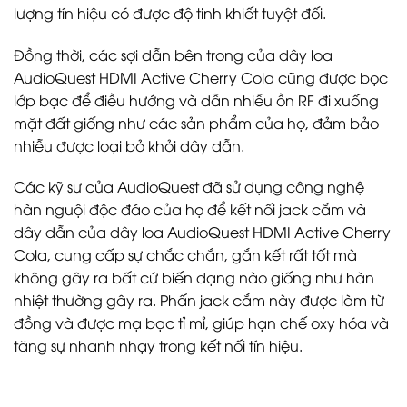
lượng tín hiệu có được độ tinh khiết tuyệt đối.
Đồng thời, các sợi dẫn bên trong của dây loa
AudioQuest HDMI Active Cherry Cola cũng được bọc
lớp bạc để điều hướng và dẫn nhiễu ồn RF đi xuống
mặt đất giống như các sản phẩm của họ, đảm bảo
nhiễu được loại bỏ khỏi dây dẫn.
Các kỹ sư của AudioQuest đã sử dụng công nghệ
hàn nguội độc đáo của họ để kết nối jack cắm và
dây dẫn của dây loa AudioQuest HDMI Active Cherry
Cola, cung cấp sự chắc chắn, gắn kết rất tốt mà
không gây ra bất cứ biến dạng nào giống như hàn
nhiệt thường gây ra. Phấn jack cắm này được làm từ
đồng và được mạ bạc tỉ mỉ, giúp hạn chế oxy hóa và
tăng sự nhanh nhạy trong kết nối tín hiệu.