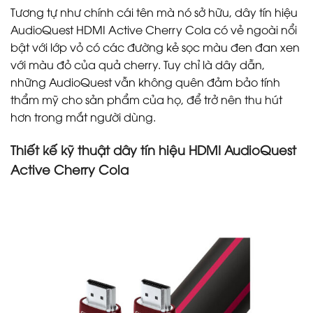
Tương tự như chính cái tên mà nó sở hữu, dây tín hiệu
AudioQuest HDMI Active Cherry Cola có vẻ ngoài nổi
bật với lớp vỏ có các đường kẻ sọc màu đen đan xen
với màu đỏ của quả cherry. Tuy chỉ là dây dẫn,
những AudioQuest vẫn không quên đảm bảo tính
thẩm mỹ cho sản phẩm của họ, để trở nên thu hút
hơn trong mắt người dùng.
Thiết kế kỹ thuật dây tín hiệu HDMI AudioQuest
Active Cherry Cola