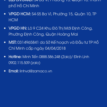
phố Hồ Chí Minh
VPGD HCM:
S4-S5 Ba Vì, Phường 15, Quận 10, TP
HCM
VPGD HN:
Lô 9 C24 Khu Đô Thị Mới Định Công,
Phường Định Công, Quận Hoàng Mai
MST:
0314965841 do Sở Kế hoạch và Đầu tư TP Hồ
Chí Minh cấp ngày 04/04/2018
Hotline:
Minh Tiến 0888.586.248 (Zalo)/ Đình Linh
0902.115.509 (zalo)
Email:
linhvd@zamaco.vn