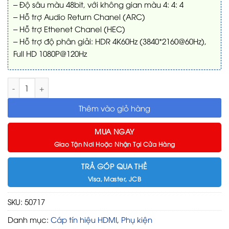
– Độ sâu màu 48bit, với không gian màu 4: 4: 4
– Hỗ trợ Audio Return Chanel (ARC)
– Hỗ trợ Ethenet Chanel (HEC)
– Hỗ trợ độ phân giải: HDR 4K60Hz (3840*2160@60Hz),
Full HD 1080P@120Hz
HDMI Ugreen 50717 10m số lượng
Thêm vào giỏ hàng
MUA NGAY
Giao Tận Nơi Hoặc Nhận Tại Cửa Hàng
TRẢ GÓP QUA THẺ
Visa, Master, JCB
SKU:
50717
Danh mục:
Cáp tín hiệu HDMI
,
Phụ kiện