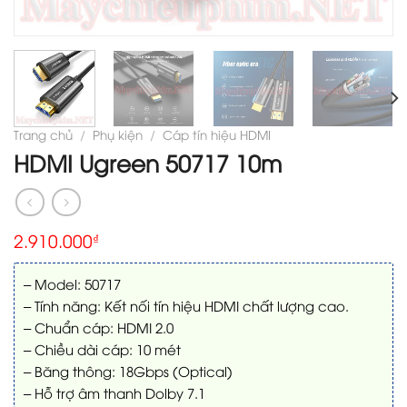
Trang chủ
/
Phụ kiện
/
Cáp tín hiệu HDMI
HDMI Ugreen 50717 10m
2.910.000
₫
– Model: 50717
– Tính năng: Kết nối tín hiệu HDMI chất lượng cao.
– Chuẩn cáp: HDMI 2.0
– Chiều dài cáp: 10 mét
– Băng thông: 18Gbps (Optical)
– Hỗ trợ âm thanh Dolby 7.1