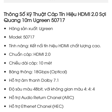
Thông Số Kỹ Thuật Cáp Tín Hiệu HDMI 2.0 Sợi
Quang 10m Ugreen 50717
Hãng sản xuất: Ugreen
Model: 50717
Tính năng: Kết nối tín hiệu HDMI chất lượng cao.
Chuẩn cáp: HDMI 2.0
Chiều dài cáp: 10 mét
Băng thông: 18Gbps (Optical)
Hỗ trợ âm thanh Dolby 7.1
Độ sâu màu 48bit, với không gian màu 4: 4: 4
Hỗ trợ Audio Return Chanel (ARC)
Hỗ trợ Ethenet Chanel (HEC)