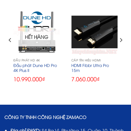
HẾT HÀNG
ĐẦU PHÁT HD 4K
CÁP TÍN HIỆU HDMI
Đầu phát Dune HD Pro
HDMI Fibbr Ultra Pro
4K Plus II
15m
10.990.000
₫
7.060.000
₫
CÔNG TY TNHH CÔNG NGHỆ ZAMACO
Địa chỉ ĐKKD:
S4 Ba Vì, Phường 15, Quận 10, Thành