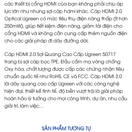
các thiết bị cổng HDMI của bạn không phải chịu áp
lực lớn như nhưng sợi cáp hdmi khác. Cáp HDMI 2.0
Optical Ugreen có mức tiêu thụ điện năng thấp (ít hơn
250mW), giúp tiết kiệm điện năng, giảm tải điện cho
cổng HDMI và không cần cung cấp thêm nguồn điện
cho các giải pháp đi dây đường dài.
Cáp HDMI 2.0 Sợi Quang Cao Cấp Ugreen 50717
trang bị sợi cáp bọc TPE, Đầu cắm mạ vàng chống
Oxy hóa, chất lượng được cấp các chứng nhận tiêu
chuẩn quốc tế như RoHS, CE và FCC. Cáp HDMI 2.0
lõi dây quang cao cấp Ugreen với các công nghệ
hiện đại, thiết kế tinh tế, độ bền vượt trội là giải pháp
hoàn hảo lý tưởng cho mọi công trình, dự án, nhu cầu
giải trí, làm việc…
SẢN PHẨM TƯƠNG TỰ