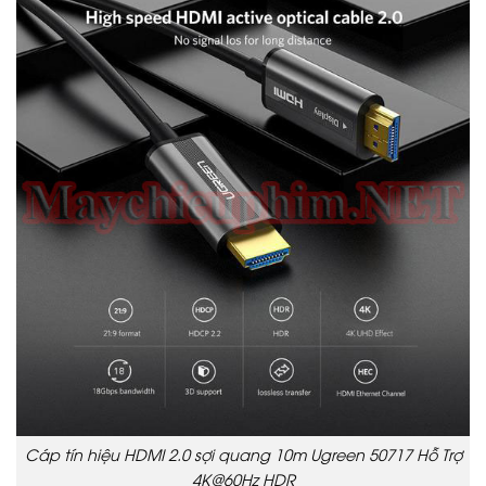
Cáp tín hiệu HDMI 2.0 sợi quang 10m Ugreen 50717 Hỗ Trợ
4K@60Hz HDR