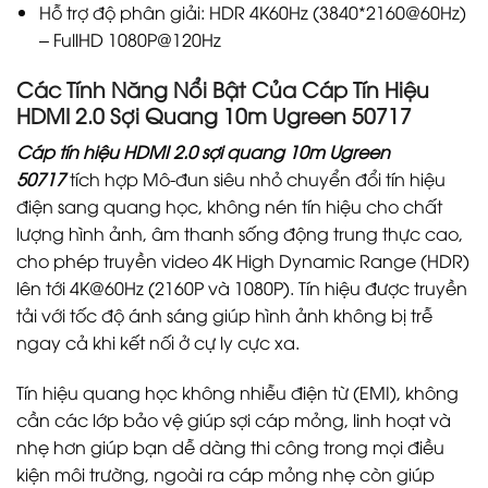
Hỗ trợ độ phân giải: HDR 4K60Hz (3840*2160@60Hz)
– FullHD 1080P@120Hz
Các Tính Năng Nổi Bật Của Cáp Tín Hiệu
HDMI 2.0 Sợi Quang 10m Ugreen 50717
Cáp tín hiệu HDMI 2.0 sợi quang 10m Ugreen
50717
tích hợp Mô-đun siêu nhỏ chuyển đổi tín hiệu
điện sang quang học, không nén tín hiệu cho chất
lượng hình ảnh, âm thanh sống động trung thực cao,
cho phép truyền video 4K High Dynamic Range (HDR)
lên tới 4K@60Hz (2160P và 1080P). Tín hiệu được truyền
tải với tốc độ ánh sáng giúp hình ảnh không bị trễ
ngay cả khi kết nối ở cự ly cực xa.
Tín hiệu quang học không nhiễu điện từ (EMI), không
cần các lớp bảo vệ giúp sợi cáp mỏng, linh hoạt và
nhẹ hơn giúp bạn dễ dàng thi công trong mọi điều
kiện môi trường, ngoài ra cáp mỏng nhẹ còn giúp