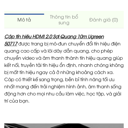
Thông tin bổ
Mô tả
Đánh giá (0)
sung
Cáp tín hiệu HDMI 2.0 Sợi Quang 10m Ugreen
50717
được trang bị mô-đun chuyển đổi tín hiệu điện
quang cao cấp và lõi dây dẫn quang, cho phép
chuyển video và âm thanh thành tín hiệu quang giúp
kết nối, truyền tải tín hiệu ổn định, nhanh chóng không
bị mất tín hiệu ngay cả ở những khoảng cách xa.
Cáp có thiết kế sang trọng, bền bỉ tính năng tối ưu
nhất mang đến trải nghiệm hình ảnh, âm thanh sống
động hơn cho mọi nhu cầu làm việc, học tập, và giải
trí của bạn.