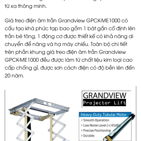
từ xa thông minh.
Giá treo điện âm trần Grandview GPCK-ME1000 có
cấu tạo khá phức tạp bao gồm 1 bát gắn cố định lên
trần bê tông, 1 động cơ được thiết kế có khả năng di
chuyển để nâng và hạ máy chiếu. Toàn bộ chi tiết
trên phần khung giá treo điện âm trần Grandview
GPCK-ME1000 đều được làm từ chất liệu kim loại cao
cấp chống gỉ, được sơn cách điện có độ bền lên đến
20 năm.