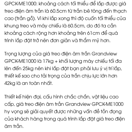
GPCK-ME1000: khoảng cách tối thiểu để lắp được giá
treo điện âm trần là 60.5cm từ trần bê tông đến thạch
cao (trần gỗ). Vì khi lắp xong thì độ cuốn tối thiểu của
khung treo và máy chiếu là 60.5cm, do đó ta cần
khoảng cách rộng hơn khoảng trên 61cm để quá
trình lắp đặt trở nên đơn giản và thẩm mỹ hơn.
Trọng lượng của giá treo điện âm trần Grandview
GPCK-ME1000 là 17kg + khối lượng máy chiếu tối đa
lên đến 25kg nên khi lắp đặt bạn phải lưu ý vị trí lắp,
thiết kế sao cho tải trọng của trần chịu lực lớn hơn
42kg là an toàn nhất.
Thiết kế hiện đại, cấu hình chắc chắn, vật liệu cao
cấp, giá treo điện âm trần Grandview GPCK-ME1000
hy vọng sẽ giải quyết được những vấn đề tồn đọng
của khách hàng trong quá trình lắp đặt giá treo điện
âm trần.