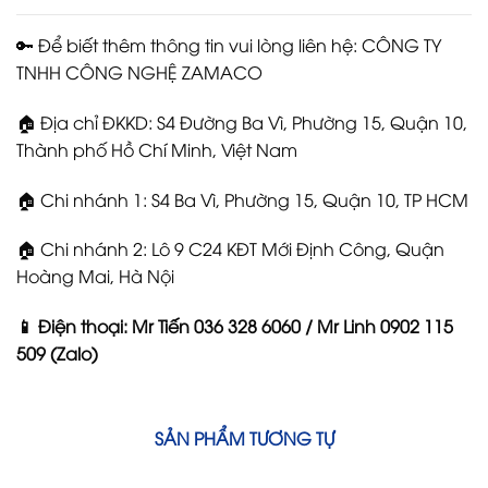
🔑 Để biết thêm thông tin vui lòng liên hệ: CÔNG TY
TNHH CÔNG NGHỆ ZAMACO
🏠 Địa chỉ ĐKKD: S4 Đường Ba Vì, Phường 15, Quận 10,
Thành phố Hồ Chí Minh, Việt Nam
🏠 Chi nhánh 1: S4 Ba Vì, Phường 15, Quận 10, TP HCM
🏠 Chi nhánh 2: Lô 9 C24 KĐT Mới Định Công, Quận
Hoàng Mai, Hà Nội
📱 Điện thoại: Mr Tiến 036 328 6060 / Mr Linh 0902 115
509 (Zalo)
SẢN PHẨM TƯƠNG TỰ