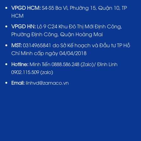
VPGD HCM:
S4-S5 Ba Vì, Phường 15, Quận 10, TP
HCM
VPGD HN:
Lô 9 C24 Khu Đô Thị Mới Định Công,
Phường Định Công, Quận Hoàng Mai
MST:
0314965841 do Sở Kế hoạch và Đầu tư TP Hồ
Chí Minh cấp ngày 04/04/2018
Hotline:
Minh Tiến 0888.586.248 (Zalo)/ Đình Linh
0902.115.509 (zalo)
Email:
linhvd@zamaco.vn