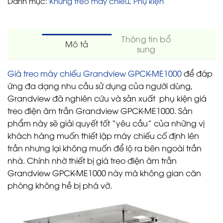
Danh mục:
Khung treo máy chiếu
,
Phụ kiện
Thông tin bổ
Mô tả
sung
Giá treo máy chiếu Grandview GPCK-ME1000
để đáp
ứng đa dạng nhu cầu sử dụng của người dùng,
Grandview đã nghiên cứu và sản xuất phụ kiện giá
treo điện âm trần Grandview GPCK-ME1000. Sản
phẩm này sẽ giải quyết tốt “yêu cầu” của những vị
khách hàng muốn thiết lập máy chiếu cố định lên
trần nhưng lại không muốn để lộ ra bên ngoài trần
nhà. Chính nhờ thiết bị giá treo điện âm trần
Grandview GPCK-ME1000 này mà không gian căn
phòng không hề bị phá vỡ.