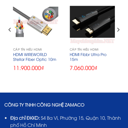
CÁP TÍN HIỆU HDMI
CÁP TÍN HIỆU HDMI
HDMI WIREWORLD
HDMI Fibbr Ultra Pro
Stellar Fiber Optic 10m
15m
11.900.000
₫
7.060.000
₫
CÔNG TY TNHH CÔNG NGHỆ ZAMACO
Địa chỉ ĐKKD:
S4 Ba Vì, Phường 15, Quận 10, Thành
phố Hồ Chí Minh