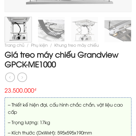
Trang chủ
/
Phụ kiện
/
Khung treo máy chiếu
Giá treo máy chiếu Grandview
GPCK-ME1000
23.500.000
₫
– Thiết kế hiện đại, cấu hình chắc chắn, vật liệu cao
cấp
– Trọng lượng: 17kg
– Kích thước (DxWxH): 595x595x190mm