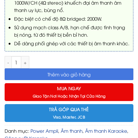
1000W/CH (4Ω stereo) khuếch đại âm thanh âm
thanh uy lực, bùng nổ.
Đặc biệt có chế độ 8Ω bridged: 2000W.
Sử dụng mạch class A/B, hạn chế được tình trạng
bị nóng, từ đó thiết bị bền bỉ hơn.
Dễ dàng phối ghép với các thiết bị âm thanh khác.
Power Ampli Crown KVS700 số lượng
Thêm vào giỏ hàng
MUA NGAY
Giao Tận Nơi Hoặc Nhận Tại Cửa Hàng
TRẢ GÓP QUA THẺ
Visa, Master, JCB
Danh mục:
Power Ampli
,
Âm thanh
,
Âm thanh Karaoke
,
Công suất Karaoke