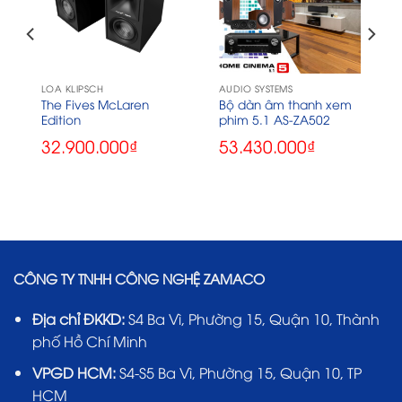
LOA KLIPSCH
AUDIO SYSTEMS
The Fives McLaren
Bộ dàn âm thanh xem
Edition
phim 5.1 AS-ZA502
32.900.000
₫
53.430.000
₫
CÔNG TY TNHH CÔNG NGHỆ ZAMACO
Địa chỉ ĐKKD:
S4 Ba Vì, Phường 15, Quận 10, Thành
phố Hồ Chí Minh
VPGD HCM:
S4-S5 Ba Vì, Phường 15, Quận 10, TP
HCM