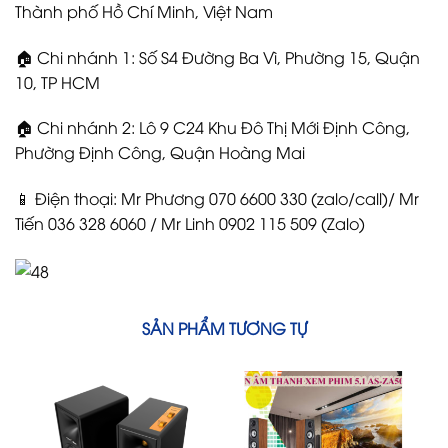
Thành phố Hồ Chí Minh, Việt Nam
🏠 Chi nhánh 1: Số S4 Đường Ba Vì, Phường 15, Quận
10, TP HCM
🏠 Chi nhánh 2: Lô 9 C24 Khu Đô Thị Mới Định Công,
Phường Định Công, Quận Hoàng Mai
📱 Điện thoại: Mr Phương 070 6600 330 (zalo/call)/ Mr
Tiến 036 328 6060 / Mr Linh 0902 115 509 (Zalo)
SẢN PHẨM TƯƠNG TỰ