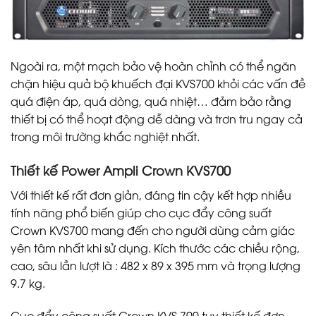
Ngoài ra, một mạch bảo vệ hoàn chỉnh có thể ngăn
chặn hiệu quả bộ khuếch đại KVS700 khỏi các vấn đề
quá điện áp, quá dòng, quá nhiệt… đảm bảo rằng
thiết bị có thể hoạt động dễ dàng và trơn tru ngay cả
trong môi trường khắc nghiệt nhất.
Thiết kế Power Ampli Crown KVS700
Với thiết kế rất đơn giản, đáng tin cậy kết hợp nhiều
tính năng phổ biến giúp cho cục đẩy công suất
Crown KVS700 mang đến cho người dùng cảm giác
yên tâm nhất khi sử dụng. Kích thước các chiều rộng,
cao, sâu lần lượt là : 482 x 89 x 395 mm và trọng lượng
9.7 kg.
Cục đẩy công suất Crown KVS 700 tuy thiết kế đơn