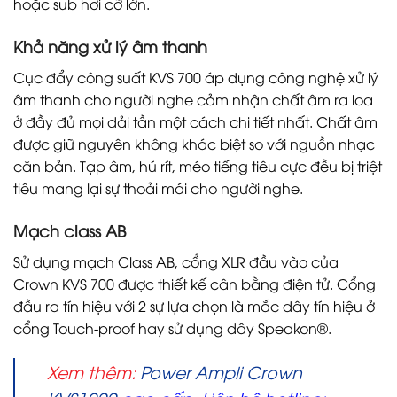
hoặc sub hơi cỡ lớn.
Khả năng xử lý âm thanh
Cục đẩy công suất KVS 700 áp dụng công nghệ xử lý
âm thanh cho người nghe cảm nhận chất âm ra loa
ở đầy đủ mọi dải tần một cách chi tiết nhất. Chất âm
được giữ nguyên không khác biệt so với nguồn nhạc
căn bản. Tạp âm, hú rít, méo tiếng tiêu cực đều bị triệt
tiêu mang lại sự thoải mái cho người nghe.
Mạch class AB
Sử dụng mạch Class AB, cổng XLR đầu vào của
Crown KVS 700 được thiết kế cân bằng điện tử. Cổng
đầu ra tín hiệu với 2 sự lựa chọn là mắc dây tín hiệu ở
cổng Touch-proof hay sử dụng dây Speakon®.
Xem thêm:
Power Ampli Crown