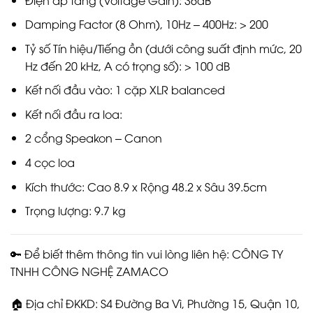
Damping Factor (8 Ohm), 10Hz – 400Hz: > 200
Tỷ số Tín hiệu/Tiếng ồn (dưới công suất định mức, 20
Hz đến 20 kHz, A có trọng số): > 100 dB
Kết nối đầu vào: 1 cặp XLR balanced
Kết nối đầu ra loa:
2 cổng Speakon – Canon
4 cọc loa
Kích thước: Cao 8.9 x Rộng 48.2 x Sâu 39.5cm
Trọng lượng: 9.7 kg
🔑 Để biết thêm thông tin vui lòng liên hệ: CÔNG TY
TNHH CÔNG NGHỆ ZAMACO
🏠 Địa chỉ ĐKKD: S4 Đường Ba Vì, Phường 15, Quận 10,