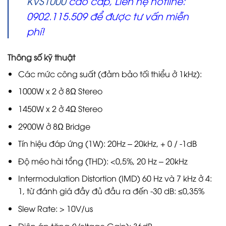
KVS1000
cao cấp, Liên hệ hotline:
0902.115.509 để được tư vấn miễn
phí!
Thông số kỹ thuật
Các mức công suất (đảm bảo tối thiểu ở 1kHz):
1000W x 2 ở 8Ω Stereo
1450W x 2 ở 4Ω Stereo
2900W ở 8Ω Bridge
Tín hiệu đáp ứng (1W): 20Hz – 20kHz, + 0 / -1dB
Độ méo hài tổng (THD): <0,5%, 20 Hz – 20kHz
Intermodulation Distortion (IMD) 60 Hz và 7 kHz ở 4:
1, từ đánh giá đầy đủ đầu ra đến -30 dB: ≤0,35%
Slew Rate: > 10V/us
Điện áp tăng (Voltage Gain): 36dB