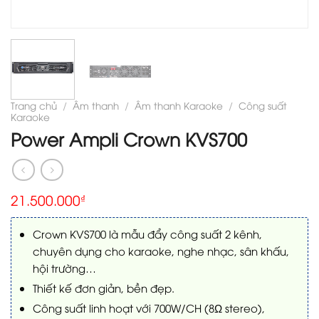
Trang chủ
/
Âm thanh
/
Âm thanh Karaoke
/
Công suất
Karaoke
Power Ampli Crown KVS700
21.500.000
₫
Crown KVS700 là mẫu đẩy công suất 2 kênh,
chuyên dụng cho karaoke, nghe nhạc, sân khấu,
hội trường…
Thiết kế đơn giản, bền đẹp.
Công suất linh hoạt với 700W/CH (8Ω stereo),