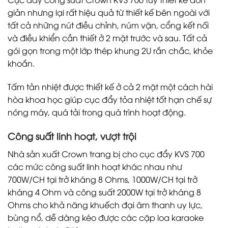
giản nhưng lại rất hiệu quả từ thiết kế bên ngoài với
tất cả những nút điều chỉnh, núm vặn, cổng kết nối
và điều khiển cần thiết ở 2 mặt trước và sau. Tất cả
gói gọn trong một lớp thép khung 2U rắn chắc, khỏe
khoắn.
Tấm tản nhiệt được thiết kế ở cả 2 mặt một cách hài
hòa khoa học giúp cục đẩy tỏa nhiệt tốt hạn chế sự
nóng máy, quá tải trong quá trình hoạt động.
Công suất linh hoạt, vượt trội
Nhà sản xuất Crown trang bị cho cục đẩy KVS 700
các mức công suất linh hoạt khác nhau như
700W/CH tại trở kháng 8 Ohms, 1000W/CH tại trở
kháng 4 Ohm và công suất 2000W tại trở kháng 8
Ohms cho khả năng khuếch đại âm thanh uy lực,
bùng nổ, dễ dàng kéo được các cặp loa karaoke