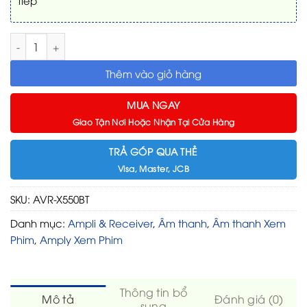
Ampli Receiver Denon AVR-X550BT số lượng
Thêm vào giỏ hàng
MUA NGAY
Giao Tận Nơi Hoặc Nhận Tại Cửa Hàng
TRẢ GÓP QUA THẺ
Visa, Master, JCB
SKU:
AVR-X550BT
Danh mục:
Ampli & Receiver
,
Âm thanh
,
Âm thanh Xem
Phim
,
Amply Xem Phim
Thông tin bổ
Mô tả
Đánh giá (0)
sung