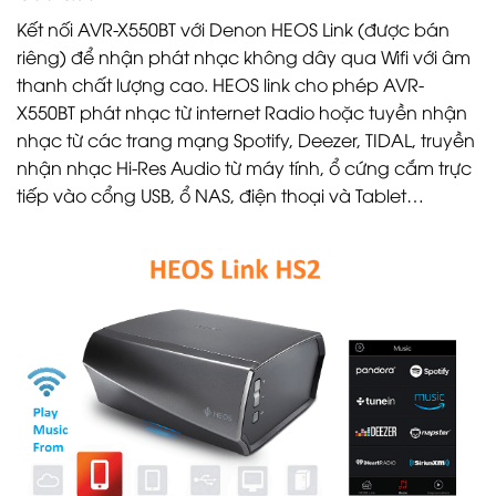
Kết nối AVR-X550BT với Denon HEOS Link (được bán
riêng) để nhận phát nhạc không dây qua Wifi với âm
thanh chất lượng cao. HEOS link cho phép AVR-
X550BT phát nhạc từ internet Radio hoặc tuyền nhận
nhạc từ các trang mạng Spotify, Deezer, TIDAL, truyền
nhận nhạc Hi-Res Audio từ máy tính, ổ cứng cắm trực
tiếp vào cổng USB, ổ NAS, điện thoại và Tablet…