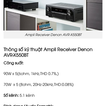
Ampli Receiver Denon AVR-X550BT
Thông số kỹ thuật Ampli Receiver Denon
AVR-X550BT
Công suất:
90W x 5(6ohm, 1kHz,THD 0.7%,)
70W x 5 (8ohm, 20Hz-20kHz,THD:0.08%)
Số kênh:
5.1 kênh
Định dạng (Audio Formats):