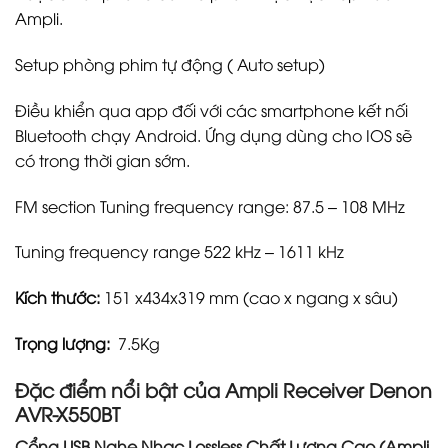
Ampli.
Setup phòng phim tự động ( Auto setup)
Điều khiển qua app đối với các smartphone kết nối
Bluetooth chạy Android. Ứng dụng dùng cho IOS sẽ
có trong thời gian sớm.
FM section Tuning frequency range: 87.5 – 108 MHz
Tuning frequency range 522 kHz – 1611 kHz
Kích thước:
151 x434x319 mm (cao x ngang x sâu)
Trọng lượng:
7.5Kg
Đặc điểm nổi bật của Ampli Receiver Denon
AVR-X550BT
Cổng USB Nghe Nhạc Lossless Chất Lượng Cao (Ampli