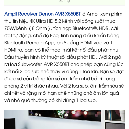
Ampli Receiver Denon AVR-X550BT
là Ampli xem phim
thu tín hiệu 4K Ultra HD 5.2 kênh với công suất thực
70W/kênh ( 8 Ohm ) , tích hợp Bluetooth®, HDR, cài
đặt tự động, chế độ Eco, tính năng điều khiển bằng
Bluetooth Remote App, có 5 cổng HDMI vào và 1
HDMI ra, bạn có thể thoải mái kết nối đầu phát như:
Đầu truyền hình kỹ thuật số, đầu phát HD…Với 2 ngõ
ra loa Subwoofer, AVR X550BT cho phép bạn cùng lúc
kết nối 2 loa sub nhỏ thay vì dùng 1 loa lớn. Bạn sẽ đạt
được sự cần bằng tần số âm trầm nhờ bố trí trong
phòng 2 vị trí khác nhau. Với 2 loa sub, âm trầm sâu sẽ
chi tiết và rộng mở, hạn chế những chỗ âm lớn quá
và nhỏ quá thường có khi dùng 1 loa sub.