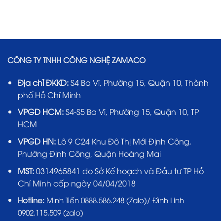
CÔNG TY TNHH CÔNG NGHỆ ZAMACO
Địa chỉ ĐKKD:
S4 Ba Vì, Phường 15, Quận 10, Thành
phố Hồ Chí Minh
VPGD HCM:
S4-S5 Ba Vì, Phường 15, Quận 10, TP
HCM
VPGD HN:
Lô 9 C24 Khu Đô Thị Mới Định Công,
Phường Định Công, Quận Hoàng Mai
MST:
0314965841 do Sở Kế hoạch và Đầu tư TP Hồ
Chí Minh cấp ngày 04/04/2018
Hotline:
Minh Tiến 0888.586.248 (Zalo)/ Đình Linh
0902.115.509 (zalo)