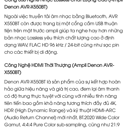
Denon AVR-X550BT)
Ngoài việc truyền tải âm nhạc bằng Bluetooth, AVR
X550BT còn được trang bị một cổng cắm USB thuận
tiện trên mặt trước ampli giúp ta nghe hay hơn những
bản nhạc Lossless yêu thích chất lượng cao ở định
dạng WAV, FLAC HD 96 kHz / 24-bit cũng như sạc pin
cho các thiết bị di động.
Công Nghệ HDMI Thời Thượng (Ampli Denon AVR-
X550BT)
Denon AVR-X550BT là sản phẩm của sự kết hợp hoàn
hảo giữa hiệu năng và giá trị cao, đem lại âm thanh
có độ trung thực tuyệt vời cùng với nhiều tính năng
tiên tiến bao gồm khả năng tương thích đầy đủ 4K,
HDR (High Dynamic Range) và kỹ thuật HDMI-ARC
(Audio Return Channel) mới nhất, BT.2020 Wide Color
Gamut, 4:4:4 Pure Color sub-sampling, cũng như 21:9