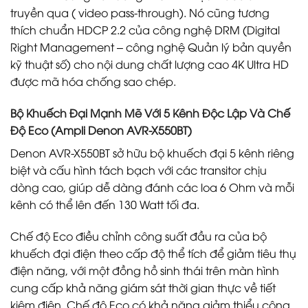
truyền qua ( video pass-through). Nó cũng tương
thích chuẩn HDCP 2.2 của công nghệ DRM (Digital
Right Management – công nghệ Quản lý bản quyền
kỹ thuật số) cho nội dung chất lượng cao 4K Ultra HD
được mã hóa chống sao chép.
Bộ Khuếch Đại Mạnh Mẽ Với 5 Kênh Độc Lập Và Chế
Độ Eco (Ampli Denon AVR-X550BT)
Denon AVR-X550BT sở hữu bộ khuếch đại 5 kênh riêng
biệt và cấu hình tách bạch với các transitor chịu
dòng cao, giúp dễ dàng đánh các loa 6 Ohm và mỗi
kênh có thể lên đến 130 Watt tối đa.
Chế độ Eco điều chỉnh công suất đầu ra của bộ
khuếch đại điện theo cấp độ thể tích để giảm tiêu thụ
điện năng, với một đồng hồ sinh thái trên màn hình
cung cấp khả năng giám sát thời gian thực về tiết
kiệm điện. Chế độ Eco có khả năng giảm thiểu công