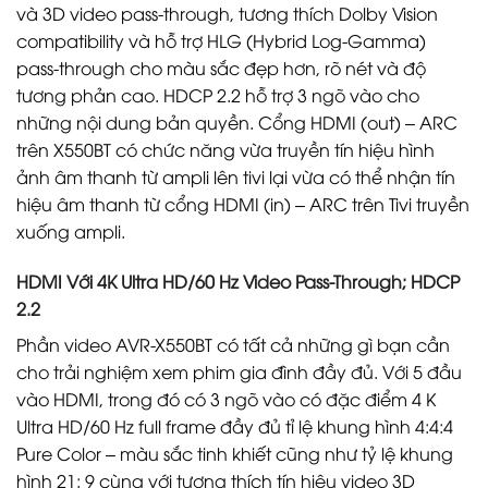
và 3D video pass-through, tương thích Dolby Vision
compatibility và hỗ trợ HLG (Hybrid Log-Gamma)
pass-through cho màu sắc đẹp hơn, rõ nét và độ
tương phản cao. HDCP 2.2 hỗ trợ 3 ngõ vào cho
những nội dung bản quyền. Cổng HDMI (out) – ARC
trên X550BT có chức năng vừa truyền tín hiệu hình
ảnh âm thanh từ ampli lên tivi lại vừa có thể nhận tín
hiệu âm thanh từ cổng HDMI (in) – ARC trên Tivi truyền
xuống ampli.
HDMI Với 4K Ultra HD/60 Hz Video Pass-Through; HDCP
2.2
Phần video AVR-X550BT có tất cả những gì bạn cần
cho trải nghiệm xem phim gia đình đầy đủ. Với 5 đầu
vào HDMI, trong đó có 3 ngõ vào có đặc điểm 4 K
Ultra HD/60 Hz full frame đầy đủ tỉ lệ khung hình 4:4:4
Pure Color – màu sắc tinh khiết cũng như tỷ lệ khung
hình 21: 9 cùng với tương thích tín hiệu video 3D