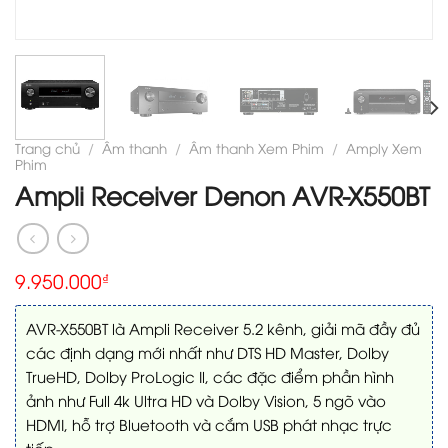
Trang chủ
/
Âm thanh
/
Âm thanh Xem Phim
/
Amply Xem
Phim
Ampli Receiver Denon AVR-X550BT
9.950.000
₫
AVR-X550BT là Ampli Receiver 5.2 kênh, giải mã đầy đủ
các định dạng mới nhất như DTS HD Master, Dolby
TrueHD, Dolby ProLogic Il, các đặc điểm phần hình
ảnh như Full 4k Ultra HD và Dolby Vision, 5 ngõ vào
HDMI, hỗ trợ Bluetooth và cắm USB phát nhạc trực
tiếp