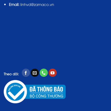
Email:
linhvd@zamaco.vn
Theo dõi: