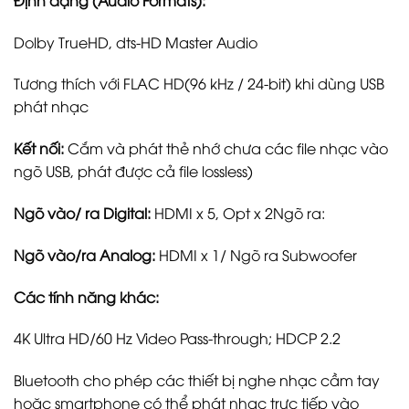
Dolby TrueHD, dts-HD Master Audio
Tương thích với FLAC HD(96 kHz / 24-bit) khi dùng USB
phát nhạc
Kết nối:
Cắm và phát thẻ nhớ chưa các file nhạc vào
ngõ USB, phát được cả file lossless)
Ngõ vào/ ra Digital:
HDMI x 5, Opt x 2Ngõ ra:
Ngõ vào/ra Analog:
HDMI x 1/ Ngõ ra Subwoofer
Các tính năng khác:
4K Ultra HD/60 Hz Video Pass-through; HDCP 2.2
Bluetooth cho phép các thiết bị nghe nhạc cầm tay
hoặc smartphone có thể phát nhạc trực tiếp vào