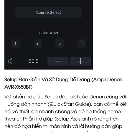
Setup Đơn Giản Và Sử Dụng Dễ Dàng (Ampli Denon
AVR-X550BT)
Với phần trợ giúp Setup đặc biệt của Denon cùng với
Hướng dẫn nhanh (Quick Start Guide), bạn có thể kết
nối và thiết lập nhanh chóng và dễ hệ thống home
theater. Phần trợ giúp (Setup Assistant) rõ ràng trên
nền đồ họa hiển thị màn hình và lời hướng dẫn giúp