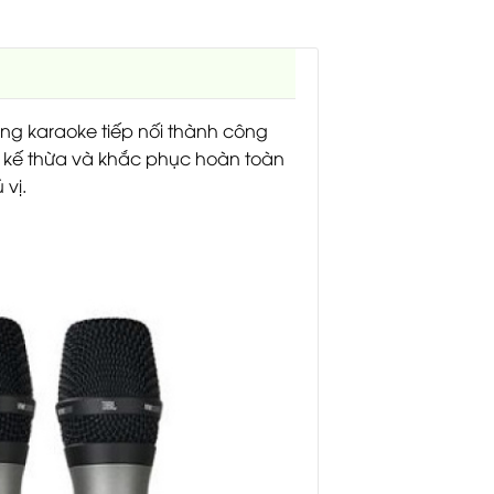
ường karaoke tiếp nối thành công
à kế thừa và khắc phục hoàn toàn
vị.