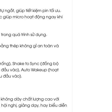
 ngắt, giúp tiết kiệm pin tối ưu.
ốc giúp micro hoạt động ngay khi
 trong quá trình sử dụng.
bằng thép không gỉ an toàn và
trống), Shake to Sync (đồng bộ
ệu đầu vào), Auto Wakeup (hoạt
ệu đầu vào).
 không dây chất lượng cao với
ội nghị, giảng dạy, hay biểu diễn