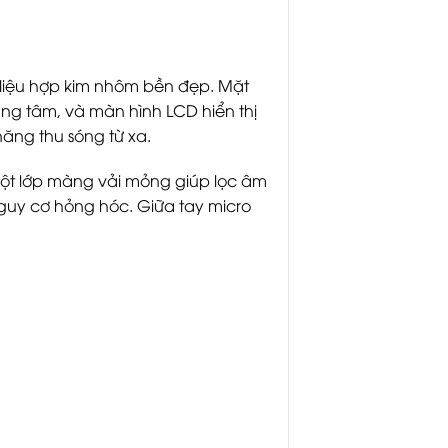
 liệu hợp kim nhôm bền đẹp. Mặt
rung tâm, và màn hình LCD hiển thị
năng thu sóng từ xa.
 một lớp màng vải mỏng giúp lọc âm
nguy cơ hỏng hóc. Giữa tay micro