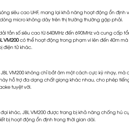
óng siêu cao UHF, mang lại khả năng hoạt động ổn định và
dòng micro không dây trên thị trường thường gặp phải.
g dải tần số siêu cao từ 640MHz đến 690MHz và cung cấp t
BL VM200
có thể hoạt động trong phạm vi lên đến 40m mà 
bị điện tử khác.
 JBL VM200 không chỉ bắt âm một cách cực kỳ nhạy, mà c
 này hỗ trợ đa dạng chất giọng khác nhau, cho phép tiếng 
aoke tuyệt vời.
đại khác, JBL VM200 được trang bị khả năng chống hú cực
ết bị hoạt động ổn định trong thời gian dài.