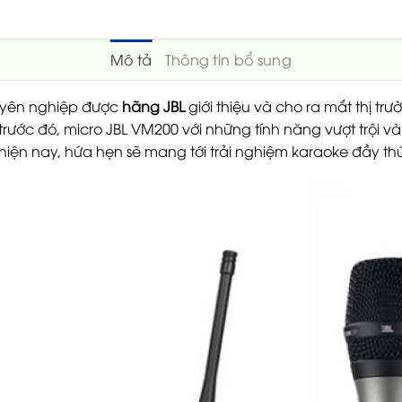
Mô tả
Thông tin bổ sung
uyên nghiệp được
hãng JBL
giới thiệu và cho ra mắt thị tr
ước đó, micro JBL VM200 với những tính năng vượt trội v
ện nay, hứa hẹn sẽ mang tới trải nghiệm karaoke đầy thú 