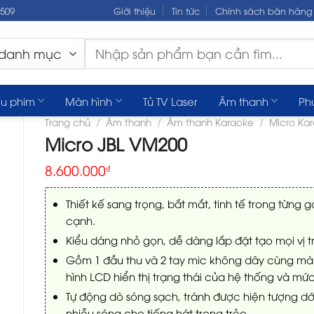
.509
Giới thiệu
Tin tức
Chính sách bán hàng
Tìm
kiếm:
u phim
Màn hình
Tủ TV Laser
Âm thanh
Ph
Trang chủ
/
Âm thanh
/
Âm thanh Karaoke
/
Micro Ka
Micro JBL VM200
8.600.000
₫
Thiết kế sang trọng, bắt mắt, tinh tế trong từng 
cạnh.
Kiểu dáng nhỏ gọn, dễ dàng lắp đặt tạo mọi vị tr
Gồm 1 đầu thu và 2 tay mic không dây cùng mà
hình LCD hiển thị trạng thái của hệ thống và mức
Tự động dò sóng sạch, tránh được hiện tượng dớ
nhiễu sóng cho tiếng hát trong trẻo.