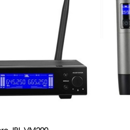
cro JBL VM200