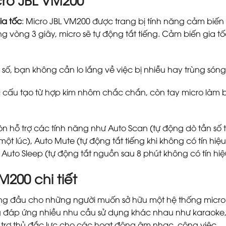
ia tốc
: Micro JBL VM200 được trang bị tính năng cảm biến tự
g vòng 3 giây, micro sẽ tự động tắt tiếng. Cảm biến gia t
n số, bạn không cần lo lắng về việc bị nhiễu hay trùng sóng
c cấu tạo từ hợp kim nhôm chắc chắn, còn tay micro làm 
òn hỗ trợ các tính năng như Auto Scan (tự động dò tần số 
ột lúc), Auto Mute (tự động tắt tiếng khi không có tín hi
Auto Sleep (tự động tắt nguồn sau 8 phút không có tín hi
200 chi tiết
àng đầu cho những người muốn sở hữu một hệ thống micro
 đáp ứng nhiều nhu cầu sử dụng khác nhau như karaoke, h
t trợ thủ đắc lực cho các hoạt động âm nhạc, công việc.