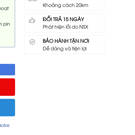
Khoảng cách 20km
hoạt
ĐỔI TRẢ 15 NGÀY
m pin
Phát hiện lỗi do NSX
BẢO HÀNH TẬN NƠI
Dễ dàng và tiện lợi
aoke