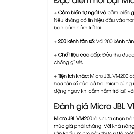
+
Cảm biến tự ngắt và cảm biến g
Nếu không có tín hiệu đầu vào tron
bạn cầm nắm trở lại.
+
200 kênh tần số
: Với 200 kênh tầ
+
Chất liệu cao cấp
: Đầu thu đượ
chống gỉ sét.
+
Tiện ích khác
: Micro JBL VM200 c
hóa tần số của cả hai micro cùng m
động ngay khi cầm nắm trở lại) và 
Đánh giá Micro JBL VM
Micro JBL VM200
là sự lựa chọn h
mức giá phải chăng. Với khả năng
sân khấu, micro này thực sự là mộ