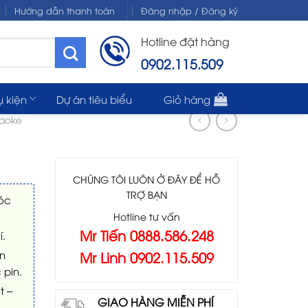
Hướng dẫn thanh toán
Đăng nhập / Đăng ký
Hotline đặt hàng
0902.115.509
ụ kiện
Dự án tiêu biểu
Giỏ hàng
raoke
CHÚNG TÔI LUÔN Ở ĐÂY ĐỂ HỖ
TRỢ BẠN
góc
Hotline tư vấn
Mr Tiến 0888.586.248
í.
Mr Linh 0902.115.509
n
 pin.
t –
GIAO HÀNG MIỄN PHÍ