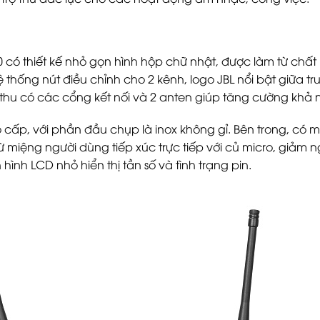
có thiết kế nhỏ gọn hình hộp chữ nhật, được làm từ chất
 thống nút điều chỉnh cho 2 kênh, logo JBL nổi bật giữa t
u thu có các cổng kết nối và 2 anten giúp tăng cường khả 
 cấp, với phần đầu chụp là inox không gỉ. Bên trong, có
 miệng người dùng tiếp xúc trực tiếp với củ micro, giảm 
hình LCD nhỏ hiển thị tần số và tình trạng pin.