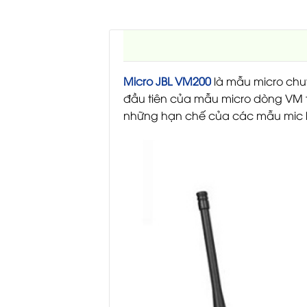
Micro JBL VM200
là mẫu micro ch
đầu tiên của mẫu micro dòng VM tr
những hạn chế của các mẫu mic hi