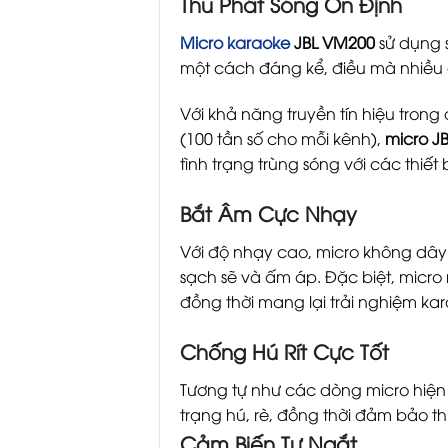
Thu Phát Sóng Ổn Định
Micro karaoke
JBL VM200
sử dụng s
một cách đáng kể, điều mà nhiều 
Với khả năng truyền tín hiệu tron
(100 tần số cho mỗi kênh),
micro J
tình trạng trùng sóng với các thiết 
Bắt Âm Cực Nhạy
Với độ nhạy cao, micro không dây
sạch sẽ và ấm áp. Đặc biệt, micro
đồng thời mang lại trải nghiệm kar
Chống Hú Rít Cực Tốt
Tương tự như các dòng micro hiện 
trạng hú, rè, đồng thời đảm bảo thi
Cảm Biến Tự Ngắt