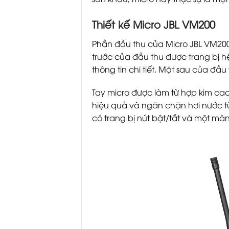
Thiết kế Micro JBL VM200
Phần đầu thu của Micro JBL VM200 
trước của đầu thu được trang bị hệ
thông tin chi tiết. Mặt sau của đầ
Tay micro được làm từ hợp kim cao
hiệu quả và ngăn chặn hơi nước từ
có trang bị nút bật/tắt và một màn 