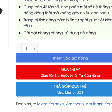
Cung cấp 40 tần số, cho phép một số hệ thống 
động đồng thời mà không gây nhiễu cho nhau.
Trang bị tính năng cảm biến tự ngắt giúp tiết kiệ
tối ưu.
Cài đặt nhóng chóng, sử dụng dễ dàng
Micro JBL VM200 số lượng
Thêm vào giỏ hàng
MUA NGAY
Giao Tận Nơi Hoặc Nhận Tại Cửa Hàng
TRẢ GÓP QUA THẺ
Visa, Master, JCB
Danh mục:
Micro Karaoke
,
Âm thanh
,
Âm thanh Kar