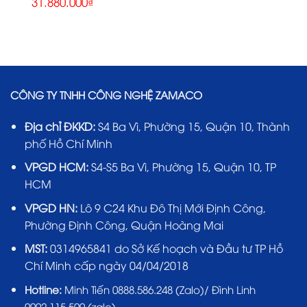
31.880.000
₫
gốc
hiện
là:
tại
42.990.000₫.
là:
31.880.000₫.
CÔNG TY TNHH CÔNG NGHỆ ZAMACO
Địa chỉ ĐKKD:
S4 Ba Vì, Phường 15, Quận 10, Thành
phố Hồ Chí Minh
VPGD HCM:
S4-S5 Ba Vì, Phường 15, Quận 10, TP
HCM
VPGD HN:
Lô 9 C24 Khu Đô Thị Mới Định Công,
Phường Định Công, Quận Hoàng Mai
MST:
0314965841 do Sở Kế hoạch và Đầu tư TP Hồ
Chí Minh cấp ngày 04/04/2018
Hotline:
Minh Tiến 0888.586.248 (Zalo)/ Đình Linh
0902.115.509 (zalo)