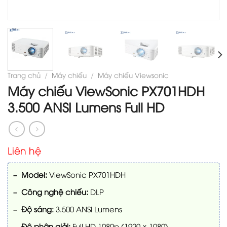
Trang chủ
/
Máy chiếu
/
Máy chiếu Viewsonic
Máy chiếu ViewSonic PX701HDH
3.500 ANSI Lumens Full HD
Liên hệ
– Model:
ViewSonic PX701HDH
– Công nghệ chiếu:
DLP
– Độ sáng:
3.500 ANSI Lumens
– Độ phân giải:
Full HD 1080p (1920 × 1080)