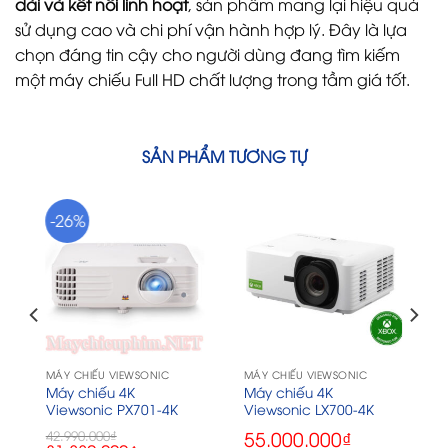
dài và kết nối linh hoạt
, sản phẩm mang lại hiệu quả
sử dụng cao và chi phí vận hành hợp lý. Đây là lựa
chọn đáng tin cậy cho người dùng đang tìm kiếm
một máy chiếu Full HD chất lượng trong tầm giá tốt.
SẢN PHẨM TƯƠNG TỰ
-26%
MÁY CHIẾU VIEWSONIC
MÁY CHIẾU VIEWSONIC
Máy chiếu 4K
Máy chiếu 4K
Viewsonic PX701-4K
Viewsonic LX700-4K
55.000.000
₫
42.990.000
₫
Giá
Giá