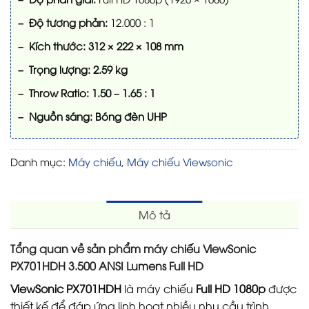
– Độ tương phản:
12.000 : 1
– Kích thước:
312 × 222 × 108 mm
– Trọng lượng:
2.59 kg
– Throw Ratio:
1.50 – 1.65 : 1
– Nguồn sáng:
Bóng đèn UHP
Danh mục:
Máy chiếu
,
Máy chiếu Viewsonic
Mô tả
Tổng quan về sản phẩm máy chiếu ViewSonic
PX701HDH 3.500 ANSI Lumens Full HD
ViewSonic PX701HDH
là máy chiếu
Full HD 1080p
được
thiết kế để đáp ứng linh hoạt nhiều nhu cầu trình