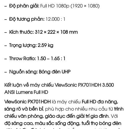
– Độ phân giải:
Full HD 1080p (1920 × 1080)
– Độ tương phản:
12.000 : 1
– Kích thước:
312 × 222 × 108 mm
– Trọng lượng:
2.59 kg
– Throw Ratio:
1.50 – 1.65 : 1
– Nguồn sáng:
Bóng đèn UHP
Kết luận về m
áy chiếu ViewSonic PX701HDH 3.500
ANSI Lumens Full HD
ViewSonic PX701HDH
là máy chiếu
Full HD đa năng,
sáng rõ và bền bỉ
, phù hợp cho nhiều nhu cầu từ
trình
chiếu văn phòng, giáo dục đến giải trí gia đình
. Với
độ sáng cao, màu sắc sống động, tuổi thọ bóng đèn