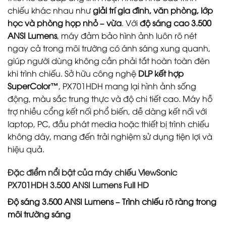
chiếu khác nhau như
giải trí gia đình, văn phòng, lớp
học và phòng họp nhỏ – vừa
. Với
độ sáng cao 3.500
ANSI Lumens
, máy đảm bảo hình ảnh luôn rõ nét
ngay cả trong môi trường có ánh sáng xung quanh,
giúp người dùng không cần phải tắt hoàn toàn đèn
khi trình chiếu. Sở hữu công nghệ
DLP kết hợp
SuperColor™
, PX701HDH mang lại hình ảnh sống
động, màu sắc trung thực và độ chi tiết cao. Máy hỗ
trợ nhiều cổng kết nối phổ biến, dễ dàng kết nối với
laptop, PC, đầu phát media hoặc thiết bị trình chiếu
không dây, mang đến trải nghiệm sử dụng tiện lợi và
hiệu quả.
Đặc điểm nổi bật của máy chiếu ViewSonic
PX701HDH 3.500 ANSI Lumens Full HD
Độ sáng 3.500 ANSI Lumens – Trình chiếu rõ ràng trong
môi trường sáng