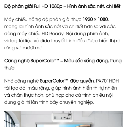
Độ phân giải Full HD 1080p – Hình ảnh sắc nét, chi tiết
Máy chiếu hỗ trợ độ phân giải thực
1920 × 1080
,
mang lại hình ảnh sắc nét và chi tiết hơn so với các
dòng máy chiếu HD Ready. Nội dung phim ảnh,
video, tài liệu và slide thuyết trình đều được hiển thị rõ
ràng và mượt mà.
Công nghệ SuperColor™ – Màu sắc sống động, trung
thực
Nhờ công nghệ
SuperColor™ độc quyền
, PX701HDH
tái tạo dải màu rộng, giúp hình ảnh hiển thị tự nhiên
và chân thực hơn, phù hợp cho cả trình chiếu nội
dung giải trí lẫn trình bày chuyên nghiệp.