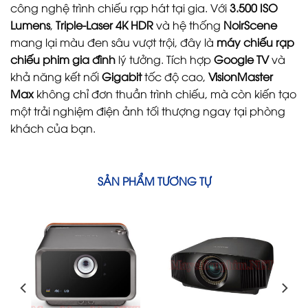
công nghệ trình chiếu rạp hát tại gia. Với
3.500 ISO
Lumens
,
Triple-Laser 4K HDR
và hệ thống
NoirScene
mang lại màu đen sâu vượt trội, đây là
máy chiếu rạp
chiếu phim gia đình
lý tưởng. Tích hợp
Google TV
và
khả năng kết nối
Gigabit
tốc độ cao,
VisionMaster
Max
không chỉ đơn thuần trình chiếu, mà còn kiến tạo
một trải nghiệm điện ảnh tối thượng ngay tại phòng
khách của bạn.
SẢN PHẨM TƯƠNG TỰ