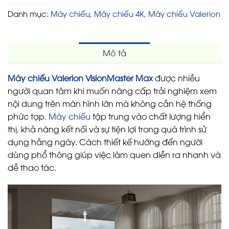
Danh mục:
Máy chiếu
,
Máy chiếu 4K
,
Máy chiếu Valerion
Mô tả
Máy chiếu Valerion VisionMaster Max
được nhiều
người quan tâm khi muốn nâng cấp trải nghiệm xem
nội dung trên màn hình lớn mà không cần hệ thống
phức tạp.
Máy chiếu
tập trung vào chất lượng hiển
thị, khả năng kết nối và sự tiện lợi trong quá trình sử
dụng hằng ngày. Cách thiết kế hướng đến người
dùng phổ thông giúp việc làm quen diễn ra nhanh và
dễ thao tác.