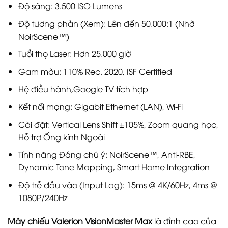
Độ sáng: 3.500 ISO Lumens
Độ tương phản (Xem): Lên đến 50.000:1 (Nhờ
NoirScene™)
Tuổi thọ Laser: Hơn 25.000 giờ
Gam màu: 110% Rec. 2020, ISF Certified
Hệ điều hành,Google TV tích hợp
Kết nối mạng: Gigabit Ethernet (LAN), Wi-Fi
Cài đặt: Vertical Lens Shift ±105%, Zoom quang học,
Hỗ trợ Ống kính Ngoài
Tính năng Đáng chú ý: NoirScene™, Anti-RBE,
Dynamic Tone Mapping, Smart Home Integration
Độ trễ đầu vào (Input Lag): 15ms @ 4K/60Hz, 4ms @
1080P/240Hz
Máy chiếu Valerion VisionMaster Max
là đỉnh cao của