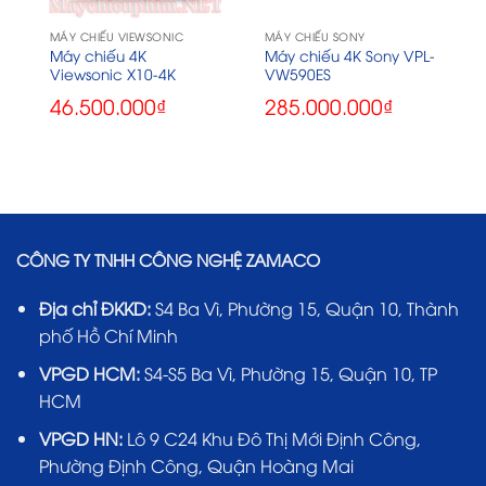
MÁY CHIẾU VIEWSONIC
MÁY CHIẾU SONY
-
Máy chiếu 4K
Máy chiếu 4K Sony VPL-
Viewsonic X10-4K
VW590ES
46.500.000
₫
285.000.000
₫
CÔNG TY TNHH CÔNG NGHỆ ZAMACO
Địa chỉ ĐKKD:
S4 Ba Vì, Phường 15, Quận 10, Thành
phố Hồ Chí Minh
VPGD HCM:
S4-S5 Ba Vì, Phường 15, Quận 10, TP
HCM
VPGD HN:
Lô 9 C24 Khu Đô Thị Mới Định Công,
Phường Định Công, Quận Hoàng Mai