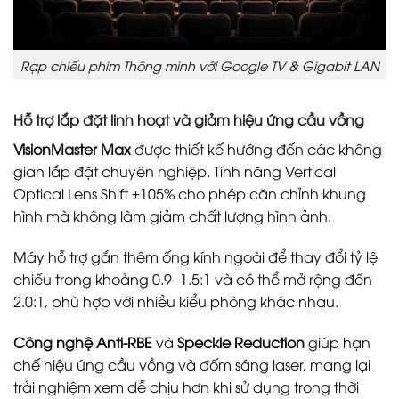
Rạp chiếu phim Thông minh với Google TV & Gigabit LAN
Hỗ trợ lắp đặt linh hoạt và giảm hiệu ứng cầu vồng
VisionMaster Max
được thiết kế hướng đến các không
gian lắp đặt chuyên nghiệp. Tính năng Vertical
Optical Lens Shift ±105% cho phép căn chỉnh khung
hình mà không làm giảm chất lượng hình ảnh.
Máy hỗ trợ gắn thêm ống kính ngoài để thay đổi tỷ lệ
chiếu trong khoảng 0.9–1.5:1 và có thể mở rộng đến
2.0:1, phù hợp với nhiều kiểu phòng khác nhau.
Công nghệ Anti‑RBE
và
Speckle Reduction
giúp hạn
chế hiệu ứng cầu vồng và đốm sáng laser, mang lại
trải nghiệm xem dễ chịu hơn khi sử dụng trong thời