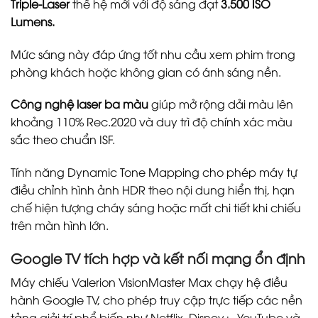
Triple‑Laser
thế hệ mới với độ sáng đạt
3.500 ISO
Lumens.
Mức sáng này đáp ứng tốt nhu cầu xem phim trong
phòng khách hoặc không gian có ánh sáng nền.
Công nghệ laser ba màu
giúp mở rộng dải màu lên
khoảng 110% Rec.2020 và duy trì độ chính xác màu
sắc theo chuẩn ISF.
Tính năng Dynamic Tone Mapping cho phép máy tự
điều chỉnh hình ảnh HDR theo nội dung hiển thị, hạn
chế hiện tượng cháy sáng hoặc mất chi tiết khi chiếu
trên màn hình lớn.
Google TV tích hợp và kết nối mạng ổn định
Máy chiếu Valerion VisionMaster Max chạy hệ điều
hành Google TV, cho phép truy cập trực tiếp các nền
tảng giải trí phổ biến như Netflix, Disney+, YouTube và