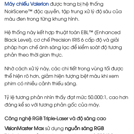
Máy chiếu Valerion
được trang bị hệ thống
NoirScene™ độc quyền, tập trung xử lý độ sâu của
màu đen trong từng khung hình.
Hệ thống này kết hợp thuật toán EBL™ (Enhanced
Black Level), cơ chế Precision IRIS 6 cấp độ và giải
pháp hạn chế ánh sáng lạc để kiểm soát độ tương
phản theo thời gian thực.
Nhờ cách xử lý này, các chi tiết trong vùng tối được
thể hiện rõ hơn, giảm hiện tượng bệt màu khi xem
phim có nhiều cảnh thiếu sáng.
Tỷ lệ tương phản nhìn thấy đạt mức 50.000:1, cao hơn
đáng kể so với tương phản gốc của máy.
Công nghệ RGB Triple‑Laser và độ sáng cao
VisionMaster Max
sử dụng
nguồn sáng
RGB