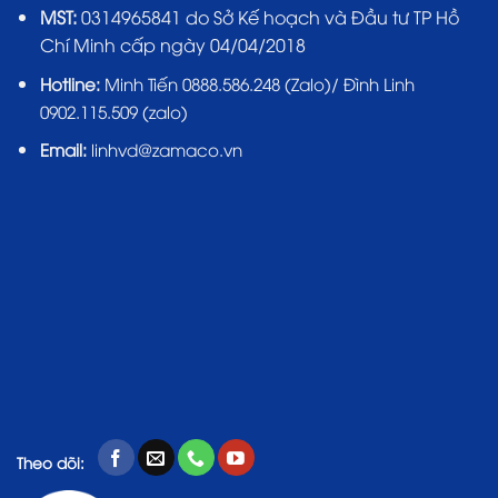
MST:
0314965841 do Sở Kế hoạch và Đầu tư TP Hồ
Chí Minh cấp ngày 04/04/2018
Hotline:
Minh Tiến 0888.586.248 (Zalo)/ Đình Linh
0902.115.509 (zalo)
Email:
linhvd@zamaco.vn
Theo dõi: