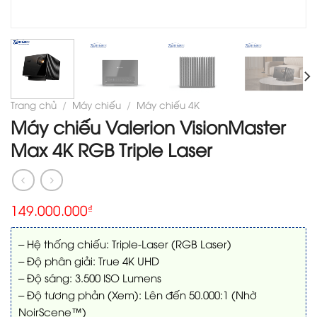
Trang chủ
/
Máy chiếu
/
Máy chiếu 4K
Máy chiếu Valerion VisionMaster
Max 4K RGB Triple Laser
149.000.000
₫
– Hệ thống chiếu: Triple-Laser (RGB Laser)
– Độ phân giải: True 4K UHD
– Độ sáng: 3.500 ISO Lumens
– Độ tương phản (Xem): Lên đến 50.000:1 (Nhờ
NoirScene™)