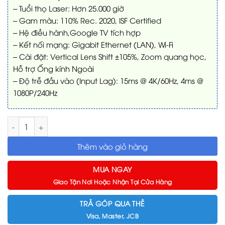
– Tuổi thọ Laser: Hơn 25.000 giờ
– Gam màu: 110% Rec. 2020, ISF Certified
– Hệ điều hành,Google TV tích hợp
– Kết nối mạng: Gigabit Ethernet (LAN), Wi-Fi
– Cài đặt: Vertical Lens Shift ±105%, Zoom quang học,
Hỗ trợ Ống kính Ngoài
– Độ trễ đầu vào (Input Lag): 15ms @ 4K/60Hz, 4ms @
1080P/240Hz
Máy chiếu Valerion VisionMaster Max 4K RGB Triple Laser số lư
Thêm vào giỏ hàng
MUA NGAY
Giao Tận Nơi Hoặc Nhận Tại Cửa Hàng
TRẢ GÓP QUA THẺ
Visa, Master, JCB