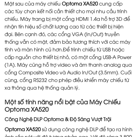
Mặt sau của máy chiếu
Optoma XA520
cung cấp
các tùy chọn kết nối cần thiết cho mọi nhu cầu trình
chiếu. Máy trang bị một cổng HDMI 1.4a hỗ trợ 3D để
nhận tín hiệu số chất lượng cao từ các thiết bị hiện
đại. Bên cạnh đó, các cổng VGA (In/Out) truyền
thống vẫn có mặt, đảm bảo tương thích với các máy
tính và màn hình cũ hơn.Để trình chiếu từ USB hoặc
cấp nguồn cho thiết bị nhỏ, có một cổng USB-A Power
(1A). Máy cũng hỗ trợ video và âm thanh analog qua
cổng Composite Video và Audio In/Out (3.5mm). Cuối
cùng, cổng RS232 cho phép điều khiển máy chiếu từ
xa thông qua hệ thống quản lý.
Một số tính năng nổi bật của Máy Chiếu
Optoma XA520
Công Nghệ DLP Optoma & Độ Sáng Vượt Trội
Optoma XA520
sử dụng công nghệ DLP để tạo ra hình
ảnh sắc nét với độ tương phản cao. Với độ sáng 3.800