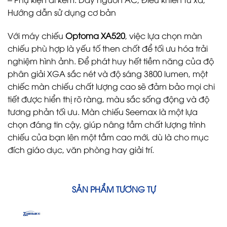
Hướng dẫn sử dụng cơ bản
Với máy chiếu
Optoma XA520
, việc lựa chọn màn
chiếu phù hợp là yếu tố then chốt để tối ưu hóa trải
nghiệm hình ảnh. Để phát huy hết tiềm năng của độ
phân giải XGA sắc nét và độ sáng 3800 lumen, một
chiếc màn chiếu chất lượng cao sẽ đảm bảo mọi chi
tiết được hiển thị rõ ràng, màu sắc sống động và độ
tương phản tối ưu. Màn chiếu Seemax là một lựa
chọn đáng tin cậy, giúp nâng tầm chất lượng trình
chiếu của bạn lên một tầm cao mới, dù là cho mục
đích giáo dục, văn phòng hay giải trí.
SẢN PHẨM TƯƠNG TỰ