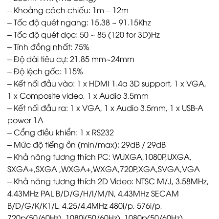
– Khoảng cách chiếu: 1m – 12m
– Tốc độ quét ngang: 15.38 ~ 91.15Khz
– Tốc độ quét dọc: 50 ~ 85 (120 for 3D)Hz
– Tính đồng nhất: 75%
– Độ dài tiêu cự: 21.85 mm~24mm
– Độ lệch gốc: 115%
– Kết nối đầu vào: 1 x HDMI 1.4a 3D support, 1 x VGA,
1 x Composite video, 1 x Audio 3.5mm
– Kết nối đầu ra: 1 x VGA, 1 x Audio 3.5mm, 1 x USB-A
power 1A
– Cổng điều khiển: 1 x RS232
– Mức độ tiếng ồn (min/max): 29dB / 29dB
– Khả năng tương thích PC: WUXGA,1080P,UXGA,
SXGA+,SXGA ,WXGA+,WXGA,720P,XGA,SVGA,VGA
– Khả năng tương thích 2D Video: NTSC M/J, 3.58MHz,
4.43MHz PAL B/D/G/H/I/M/N, 4,43MHz SECAM
B/D/G/K/K1/L, 4.25/4.4MHz 480i/p, 576i/p,
720p(50/60Hz), 1080i(50/60Hz), 1080p(50/60Hz)