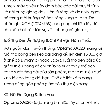
lumen, máy chiếu này đảm bảo các bài thuyết trình
và nội dung giảng dạy luôn rõ ràng và dễ nhìn, ngay
cả trong môi trường có ánh sáng xung quanh. Độ
phân giải XGA (1024×768) cung cấp chi tiết đầy đủ
cho hầu hết các tác vụ văn phòng và giáo dục.
Tuổi Thọ Đèn Ấn Tượng & Chi Phí Vận Hành Thấp
Với nguồn đèn truyền thống,
Optoma XA520
mang lại
tuổi thọ bóng đèn kéo dài đáng kể, lên đến 15.000 giờ
ở chế độ Dynamic (hoặc Eco+). Tuổi thọ đèn dài giúp
giảm thiểu đáng kể chi phí bảo trì và thay thế đèn
trong suốt vòng đời của sản phẩm, mang lại hiệu quả
kinh tế cao trong dài hạn. Chế độ tiết kiệm năng
lượng cũng góp phần giảm tiêu thụ điện năng.
Kết Nối Đa Dạng & Linh Hoạt
Optoma XA520
được trang bị nhiều tùy chọn kết nối,