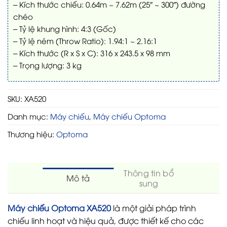
– Kích thước chiếu: 0.64m ~ 7.62m (25″ ~ 300″) đường
chéo
– Tỷ lệ khung hình: 4:3 (Gốc)
– Tỷ lệ ném (Throw Ratio): 1.94:1 ~ 2.16:1
– Kích thước (R x S x C): 316 x 243.5 x 98 mm
– Trọng lượng: 3 kg
SKU:
XA520
Danh mục:
Máy chiếu
,
Máy chiếu Optoma
Thương hiệu:
Optoma
Thông tin bổ
Mô tả
sung
Máy chiếu Optoma XA520
là một giải pháp trình
chiếu linh hoạt và hiệu quả, được thiết kế cho các