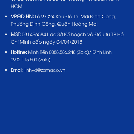
HCM
VPGD HN:
Lô 9 C24 Khu Đô Thị Mới Định Công,
Phường Định Công, Quận Hoàng Mai
MST:
0314965841 do Sở Kế hoạch và Đầu tư TP Hồ
Chí Minh cấp ngày 04/04/2018
Hotline:
Minh Tiến 0888.586.248 (Zalo)/ Đình Linh
0902.115.509 (zalo)
Email:
linhvd@zamaco.vn