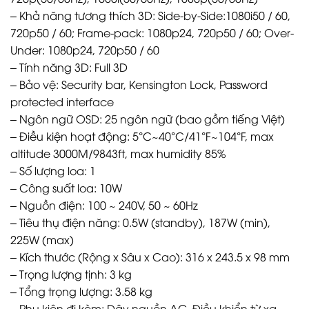
– Khả năng tương thích 3D: Side-by-Side:1080i50 / 60,
720p50 / 60; Frame-pack: 1080p24, 720p50 / 60; Over-
Under: 1080p24, 720p50 / 60
– Tính năng 3D: Full 3D
– Bảo vệ: Security bar, Kensington Lock, Password
protected interface
– Ngôn ngữ OSD: 25 ngôn ngữ (bao gồm tiếng Việt)
– Điều kiện hoạt động: 5°C~40°C/41°F~104°F, max
altitude 3000M/9843ft, max humidity 85%
– Số lượng loa: 1
– Công suất loa: 10W
– Nguồn điện: 100 ~ 240V, 50 ~ 60Hz
– Tiêu thụ điện năng: 0.5W (standby), 187W (min),
225W (max)
– Kích thước (Rộng x Sâu x Cao): 316 x 243.5 x 98 mm
– Trọng lượng tịnh: 3 kg
– Tổng trọng lượng: 3.58 kg
– Phụ kiện đi kèm: Dây nguồn AC, Điều khiển từ xa,