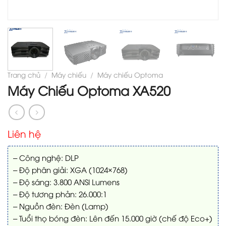
Trang chủ
/
Máy chiếu
/
Máy chiếu Optoma
Máy Chiếu Optoma XA520
Liên hệ
– Công nghệ: DLP
– Độ phân giải: XGA (1024×768)
– Độ sáng: 3.800 ANSI Lumens
– Độ tương phản: 26.000:1
– Nguồn đèn: Đèn (Lamp)
– Tuổi thọ bóng đèn: Lên đến 15.000 giờ (chế độ Eco+)