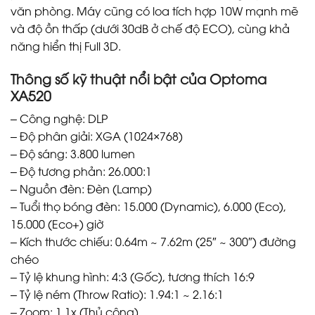
văn phòng. Máy cũng có loa tích hợp 10W mạnh mẽ
và độ ồn thấp (dưới 30dB ở chế độ ECO), cùng khả
năng hiển thị Full 3D.
Thông số kỹ thuật nổi bật của Optoma
XA520
– Công nghệ: DLP
– Độ phân giải: XGA (1024×768)
– Độ sáng: 3.800 lumen
– Độ tương phản: 26.000:1
– Nguồn đèn: Đèn (Lamp)
– Tuổi thọ bóng đèn: 15.000 (Dynamic), 6.000 (Eco),
15.000 (Eco+) giờ
– Kích thước chiếu: 0.64m ~ 7.62m (25″ ~ 300″) đường
chéo
– Tỷ lệ khung hình: 4:3 (Gốc), tương thích 16:9
– Tỷ lệ ném (Throw Ratio): 1.94:1 ~ 2.16:1
– Zoom: 1.1x (Thủ công)