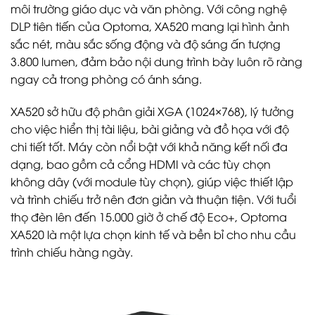
môi trường giáo dục và văn phòng. Với công nghệ
DLP tiên tiến của Optoma, XA520 mang lại hình ảnh
sắc nét, màu sắc sống động và độ sáng ấn tượng
3.800 lumen, đảm bảo nội dung trình bày luôn rõ ràng
ngay cả trong phòng có ánh sáng.
XA520 sở hữu độ phân giải XGA (1024×768), lý tưởng
cho việc hiển thị tài liệu, bài giảng và đồ họa với độ
chi tiết tốt. Máy còn nổi bật với khả năng kết nối đa
dạng, bao gồm cả cổng HDMI và các tùy chọn
không dây (với module tùy chọn), giúp việc thiết lập
và trình chiếu trở nên đơn giản và thuận tiện. Với tuổi
thọ đèn lên đến 15.000 giờ ở chế độ Eco+, Optoma
XA520 là một lựa chọn kinh tế và bền bỉ cho nhu cầu
trình chiếu hàng ngày.