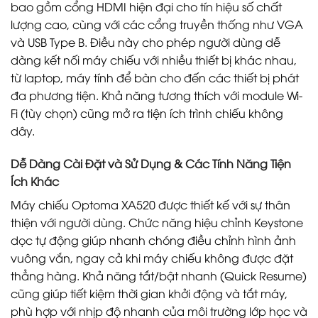
bao gồm cổng HDMI hiện đại cho tín hiệu số chất
lượng cao, cùng với các cổng truyền thống như VGA
và USB Type B. Điều này cho phép người dùng dễ
dàng kết nối máy chiếu với nhiều thiết bị khác nhau,
từ laptop, máy tính để bàn cho đến các thiết bị phát
đa phương tiện. Khả năng tương thích với module Wi-
Fi (tùy chọn) cũng mở ra tiện ích trình chiếu không
dây.
Dễ Dàng Cài Đặt và Sử Dụng & Các Tính Năng Tiện
Ích Khác
Máy chiếu Optoma XA520 được thiết kế với sự thân
thiện với người dùng. Chức năng hiệu chỉnh Keystone
dọc tự động giúp nhanh chóng điều chỉnh hình ảnh
vuông vắn, ngay cả khi máy chiếu không được đặt
thẳng hàng. Khả năng tắt/bật nhanh (Quick Resume)
cũng giúp tiết kiệm thời gian khởi động và tắt máy,
phù hợp với nhịp độ nhanh của môi trường lớp học và