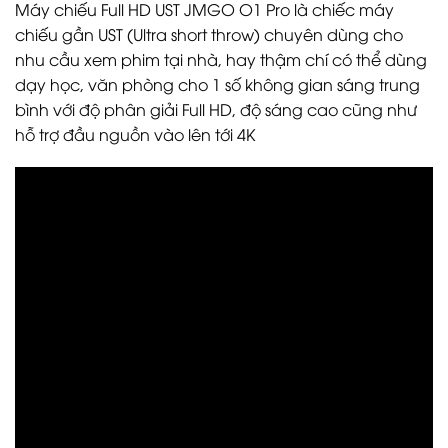
Máy chiếu Full HD UST JMGO O1 Pro là chiếc máy
chiếu gần UST (Ultra short throw) chuyên dùng cho
nhu cầu xem phim tại nhà, hay thậm chí có thể dùng
dạy học, văn phòng cho 1 số không gian sáng trung
bình với độ phân giải Full HD, độ sáng cao cũng như
hỗ trợ đầu nguồn vào lên tới 4K