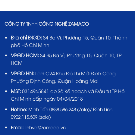
CÔNG TY TNHH CÔNG NGHỆ ZAMACO
Địa chỉ ĐKKD:
S4 Ba Vì, Phường 15, Quận 10, Thành
phố Hồ Chí Minh
VPGD HCM:
S4-S5 Ba Vì, Phường 15, Quận 10, TP
HCM
VPGD HN:
Lô 9 C24 Khu Đô Thị Mới Định Công,
Phường Định Công, Quận Hoàng Mai
MST:
0314965841 do Sở Kế hoạch và Đầu tư TP Hồ
Chí Minh cấp ngày 04/04/2018
Hotline:
Minh Tiến 0888.586.248 (Zalo)/ Đình Linh
0902.115.509 (zalo)
Email:
linhvd@zamaco.vn