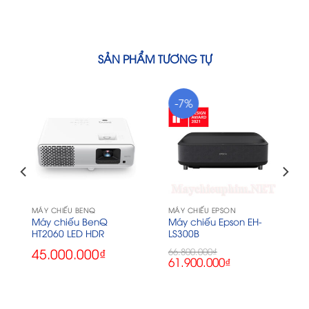
SẢN PHẨM TƯƠNG TỰ
-7%
MÁY CHIẾU BENQ
MÁY CHIẾU EPSON
Máy chiếu BenQ
Máy chiếu Epson EH-
HT2060 LED HDR
LS300B
45.000.000
₫
66.800.000
₫
Giá
Giá
61.900.000
₫
gốc
hiện
là:
tại
66.800.000₫.
là:
61.900.000₫.