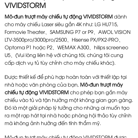
VIVIDSTORM
Mô-đun trượt máy chiếu tự động VIVIDSTORM
dành
cho máy chiếu Laser siêu gần 4K như: LG HU715,
Formovie Theater、SAMSUNG P7 or P9、AWOL VISION
LTV-3500pro/3000pro/2500、Hisense PX/PX2-PRO、
Optoma P1 hoặc P2、WEMAX A300、hilips screeneo
U5、(Vui lòng liên hệ với chúng tôi, chúng tôi cung
cấp dịch vụ tủ tùy chỉnh cho máy chiếu khác).
Được thiết kế để phù hợp hoàn toàn với thiết lập tại
nhà hoặc văn phòng của bạn,
Mô-đun trượt máy
chiếu tự động VIVIDSTORM
cho phép bạn gắn máy
chiếu vào tủ và tận hưởng một không gian gọn gàng.
Đó là một giải pháp lý tưởng cho những ai muốn tạo
ra một rạp hát tại nhà hoặc phòng hội thảo tùy chỉnh
mà không ảnh hưởng đến tính thẩm mỹ.
Mô-đun trượt máy chiếu tự động VIVIDSTORM được