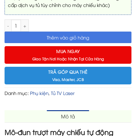
cấp dịch vụ tủ tùy chỉnh cho máy chiếu khác)
Mô-đun trượt máy chiếu tự động VIVIDSTORM số lượng
Thêm vào giỏ hàng
MUA NGAY
Giao Tận Nơi Hoặc Nhận Tại Cửa Hàng
TRẢ GÓP QUA THẺ
Visa, Master, JCB
Danh mục:
Phụ kiện
,
Tủ TV Laser
Mô tả
Mô-đun trượt máy chiếu tự động