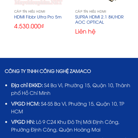
CÁP TÍN HIỆU HDMI
CÁP TÍN HIỆU HDMI
SUPRA HDMI 2.1 8K/HDR
HDMI Fibbr Ultra Pro 5m
AOC OPTICAL
4.530.000
₫
Liên hệ
CÔNG TY TNHH CÔNG NGHỆ ZAMACO
Địa chỉ ĐKKD:
S4 Ba Vì, Phường 15, Quận 10, Thành
phố Hồ Chí Minh
VPGD HCM:
S4-S5 Ba Vì, Phường 15, Quận 10, TP
HCM
VPGD HN:
Lô 9 C24 Khu Đô Thị Mới Định Công,
Phường Định Công, Quận Hoàng Mai