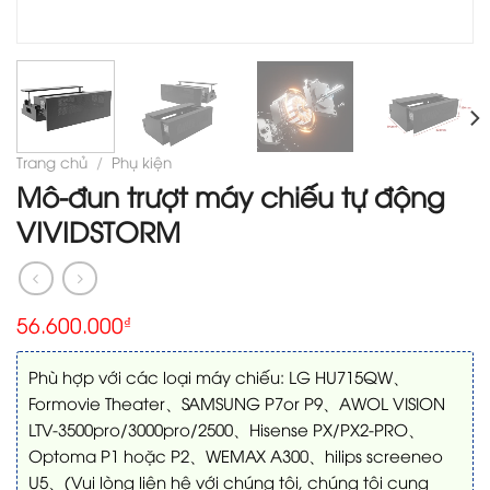
Trang chủ
/
Phụ kiện
Mô-đun trượt máy chiếu tự động
VIVIDSTORM
56.600.000
₫
Phù hợp với các loại máy chiếu: LG HU715QW、
Formovie Theater、SAMSUNG P7or P9、AWOL VISION
LTV-3500pro/3000pro/2500、Hisense PX/PX2-PRO、
Optoma P1 hoặc P2、WEMAX A300、hilips screeneo
U5、(Vui lòng liên hệ với chúng tôi, chúng tôi cung