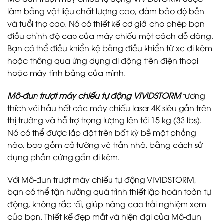
làm bằng vật liệu chất lượng cao, đảm bảo độ bền
và tuổi thọ cao. Nó có thiết kế cơ giới cho phép bạn
điều chỉnh độ cao của máy chiếu một cách dễ dàng.
Bạn có thể điều khiển kệ bằng điều khiển từ xa đi kèm
hoặc thông qua ứng dụng di động trên điện thoại
hoặc máy tính bảng của mình.
Mô-đun trượt máy chiếu tự động VIVIDSTORM
tương
thích với hầu hết các máy chiếu laser 4K siêu gần trên
thị trường và hỗ trợ trọng lượng lên tới 15 kg (33 lbs).
Nó có thể được lắp đặt trên bất kỳ bề mặt phẳng
nào, bao gồm cả tường và trần nhà, bằng cách sử
dụng phần cứng gắn đi kèm.
Với Mô-đun trượt máy chiếu tự động VIVIDSTORM,
bạn có thể tận hưởng quá trình thiết lập hoàn toàn tự
động, không rắc rối, giúp nâng cao trải nghiệm xem
của bạn. Thiết kế đẹp mắt và hiện đại của Mô-đun