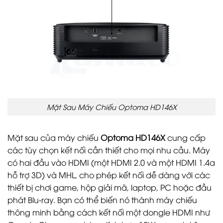
Mặt Sau Máy Chiếu Optoma HD146X
Mặt sau của máy chiếu
Optoma HD146X
cung cấp
các tùy chọn kết nối cần thiết cho mọi nhu cầu. Máy
có hai đầu vào HDMI (một HDMI 2.0 và một HDMI 1.4a
hỗ trợ 3D) và MHL, cho phép kết nối dễ dàng với các
thiết bị chơi game, hộp giải mã, laptop, PC hoặc đầu
phát Blu-ray. Bạn có thể biến nó thành máy chiếu
thông minh bằng cách kết nối một dongle HDMI như