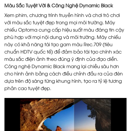
Màu Sắc Tuyệt Vời & Công Nghệ Dynamic Black
Xem phim, chương trình truyền hình và chơi trò chơi
với màu sắc tuyệt đẹp trong mọi môi trường. Máy
chiếu Optoma cung cấp hiệu suất màu đáng tin cậy
phù hợp với mọi nội dung và môi trường. Máy chiếu
này có khả năng tái tạo gam màu Rec.709 (tiêu
chuẩn HDTV quốc tế) để đảm bảo tái tạo chính xác
màu sắc điện ảnh theo đúng ý định của đạo diễn.
Công nghệ Dynamic Black mang lại chiều sâu hơn
cho hình ảnh bằng cách điều chỉnh đầu ra của đèn
dựa trên độ sáng từng khung hình, tạo ra tỷ lệ tương
phản cao tuyệt đẹp.