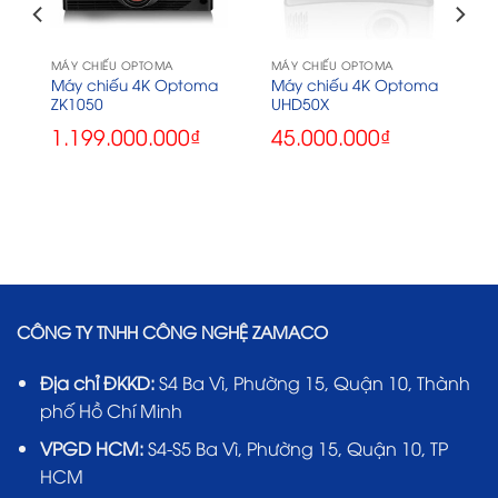
MÁY CHIẾU OPTOMA
MÁY CHIẾU OPTOMA
D
Máy chiếu 4K Optoma
Máy chiếu 4K Optoma
ZK1050
UHD50X
1.199.000.000
₫
45.000.000
₫
CÔNG TY TNHH CÔNG NGHỆ ZAMACO
Địa chỉ ĐKKD:
S4 Ba Vì, Phường 15, Quận 10, Thành
phố Hồ Chí Minh
VPGD HCM:
S4-S5 Ba Vì, Phường 15, Quận 10, TP
HCM