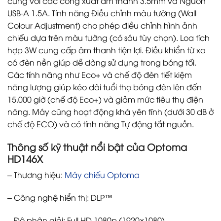
cùng với các cổng xuất âm thanh 3.5mm và Nguồn
USB-A 1.5A. Tính năng Điều chỉnh màu tường (Wall
Colour Adjustment) cho phép điều chỉnh hình ảnh
chiếu dựa trên màu tường (có sáu tùy chọn). Loa tích
hợp 3W cung cấp âm thanh tiện lợi. Điều khiển từ xa
có đèn nền giúp dễ dàng sử dụng trong bóng tối.
Các tính năng như Eco+ và chế độ đèn tiết kiệm
năng lượng giúp kéo dài tuổi thọ bóng đèn lên đến
15.000 giờ (chế độ Eco+) và giảm mức tiêu thụ điện
năng. Máy cũng hoạt động khá yên tĩnh (dưới 30 dB ở
chế độ ECO) và có tính năng Tự động tắt nguồn.
Thông số kỹ thuật nổi bật của Optoma
HD146X
– Thương hiệu:
Máy chiếu Optoma
– Công nghệ hiển thị: DLP™
– Độ phân giải: Full HD 1080p (1920×1080)