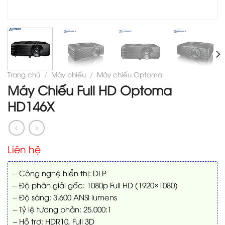
Trang chủ
/
Máy chiếu
/
Máy chiếu Optoma
Máy Chiếu Full HD Optoma
HD146X
Liên hệ
– Công nghệ hiển thị: DLP
– Độ phân giải gốc: 1080p Full HD (1920×1080)
– Độ sáng: 3.600 ANSI lumens
– Tỷ lệ tương phản: 25.000:1
– Hỗ trợ: HDR10, Full 3D