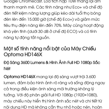
Google Chromecast. Loa tích hợp 10W mang lại âm
thanh mạnh mẽ. Các tính năng như Eco+ và chế độ
đèn tiết kiệm năng lượng giúp kéo dài tuổi thọ bóng
đèn lên đến 15.000 giờ (chế độ Eco+) và giảm mức
tiêu thụ điện năng lên đến 70%. Máy cũng hoạt động
khá yên tĩnh (dưới 30 dB ở chế độ ECO) và có tính
năng tự động tắt nguồn.
Một số tính năng nổi bật của Máy Chiếu
Optoma HD146X
Độ Sáng 3600 Lumens & Hình Ảnh Full HD 1080p Sắc
Nét
Optoma HD146X
mang lại độ sáng vượt trội 3.600
lumen, đảm bảo hình ảnh rõ ràng và sống động ngay
cả trong điều kiện ánh sáng môi trường không lý
tưởng. Với độ phân giải Full HD 1080p (1920×1080),
máy chiếu này hiển thị hình ảnh sắc nét và chi tiết từ
nội dung HD mà không cần thu nhỏ hoặc nén, hoàn