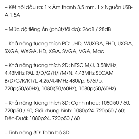
– Kết nối đầu ra: 1 x Âm thanh 3,5 mm, 1 x Nguồn USB-
A 1,5A
– Mức độ tiếng ồn (phút/tối đa): 26dB / 28dB
– Khả năng tương thích PC: UHD, WUXGA, FHD, UXGA,
SXGA, WXGA, HD, XGA, SVGA, VGA, Mac
– Khả năng tương thích 2D: NTSC M/J, 3.58MHz,
4.43MHz PAL B/D/G/H/I/M/N, 4,43MHz SECAM
B/D/G/K/K1/L, 4.25/4.4MHz 480i/p, 576i/p,
720p(50/60Hz), 1080i(50/60Hz), 1080p(50/60Hz)
– Khả năng tương thích 3D: Cạnh nhau: 1080i50 / 60,
720p50 / 60; Gói khung hình: 1080p24, 720p50 / 60;
Trên-Dưới: 1080p24, 720p50 / 60
– Tính năng 3D: Toàn bộ 3D