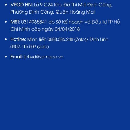
VPGD HN:
Lô 9 C24 Khu Đô Thị Mới Định Công,
Phường Định Công, Quận Hoàng Mai
MST:
0314965841 do Sở Kế hoạch và Đầu tư TP Hồ
Chí Minh cấp ngày 04/04/2018
Hotline:
Minh Tiến 0888.586.248 (Zalo)/ Đình Linh
0902.115.509 (zalo)
Email:
linhvd@zamaco.vn