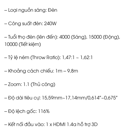
– Loại nguồn sáng: Đèn
– Công suất đèn: 240W
– Tuổi thọ đèn (lên đến): 4000 (Sáng), 15000 (Động),
10000 (Tiết kiệm)
– Tỷ lệ ném (Throw Ratio): 1,47:1 ~ 1,62:1
– Khoảng cách chiếu: 1m – 9,8m
– Zoom: 1.1 (Thủ công)
– Độ dài tiêu cự: 15,59mm~17,14mm/0,614″~0,675″
– Độ lệch gốc: 116%
– Kết nối đầu vào: 1 x HDMI 1.4a hỗ trợ 3D