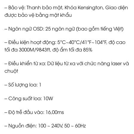
– Bảo vệ: Thanh bảo mật, Khóa Kensington, Giao diện
được bảo vệ bằng mật khẩu
– Ngôn ngữ OSD: 25 ngôn ngữ (bao gồm tiếng Việt)
– Điều kiện hoạt động: 5°C~40°C/41°F~104°F, độ cao
tối đa 3000M/9843ft, độ ẩm tối đa 85%
– Điều khiển từ xa: Dữ liệu từ xa với chức năng laser và
chuột
– Số lượng loa: 1
– Công suất loa: 10W
– Độ trễ đầu vào: 16,00ms
– Nguồn điện: 100 ~ 240V, 50 ~ 60Hz