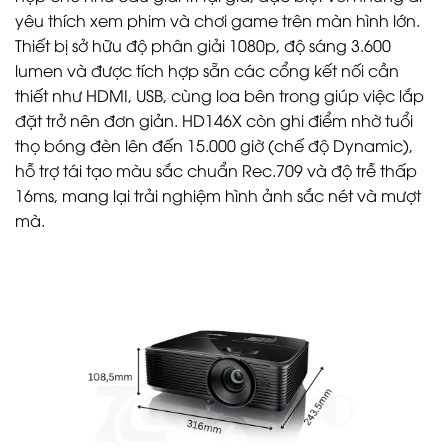
yêu thích xem phim và chơi game trên màn hình lớn.
Thiết bị sở hữu độ phân giải 1080p, độ sáng 3.600
lumen và được tích hợp sẵn các cổng kết nối cần
thiết như HDMI, USB, cùng loa bên trong giúp việc lắp
đặt trở nên đơn giản. HD146X còn ghi điểm nhờ tuổi
thọ bóng đèn lên đến 15.000 giờ (chế độ Dynamic),
hỗ trợ tái tạo màu sắc chuẩn Rec.709 và độ trễ thấp
16ms, mang lại trải nghiệm hình ảnh sắc nét và mượt
mà.