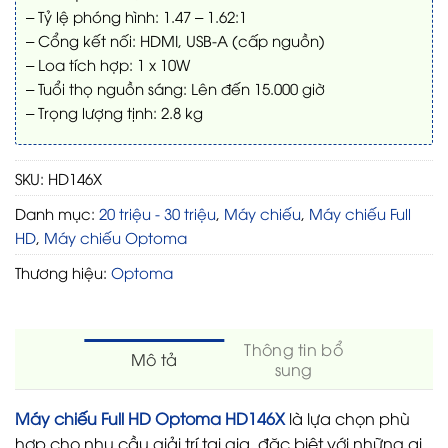
– Tỷ lệ phóng hình: 1.47 – 1.62:1
– Cổng kết nối: HDMI, USB-A (cấp nguồn)
– Loa tích hợp: 1 x 10W
– Tuổi thọ nguồn sáng: Lên đến 15.000 giờ
– Trọng lượng tịnh: 2.8 kg
SKU:
HD146X
Danh mục:
20 triệu - 30 triệu
,
Máy chiếu
,
Máy chiếu Full
HD
,
Máy chiếu Optoma
Thương hiệu:
Optoma
Thông tin bổ
Mô tả
sung
Máy chiếu Full HD Optoma HD146X
là lựa chọn phù
hợp cho nhu cầu giải trí tại gia, đặc biệt với những ai