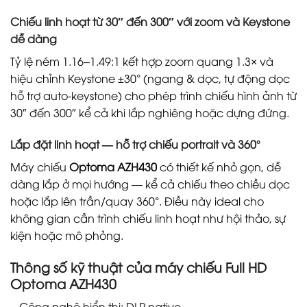
Chiếu linh hoạt từ 30″ đến 300″ với zoom và Keystone
dễ dàng
Tỷ lệ ném 1.16–1.49:1 kết hợp zoom quang 1.3× và
hiệu chỉnh Keystone ±30° (ngang & dọc, tự động dọc
hỗ trợ auto-keystone) cho phép trình chiếu hình ảnh từ
30″ đến 300″ kể cả khi lắp nghiêng hoặc dựng đứng.
Lắp đặt linh hoạt — hỗ trợ chiếu portrait và 360°
Máy chiếu
Optoma AZH430
có thiết kế nhỏ gọn, dễ
dàng lắp ở mọi hướng — kể cả chiếu theo chiều dọc
hoặc lắp lên trần/quay 360°. Điều này ideal cho
không gian cần trình chiếu linh hoạt như hội thảo, sự
kiện hoặc mô phỏng.
Thông số kỹ thuật của máy chiếu Full HD
Optoma AZH430
– Công nghệ hiển thị: DLP native