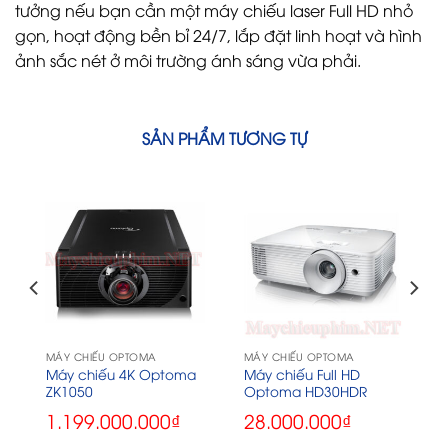
tưởng nếu bạn cần một máy chiếu laser Full HD nhỏ
gọn, hoạt động bền bỉ 24/7, lắp đặt linh hoạt và hình
ảnh sắc nét ở môi trường ánh sáng vừa phải.
SẢN PHẨM TƯƠNG TỰ
MÁY CHIẾU OPTOMA
MÁY CHIẾU OPTOMA
Máy chiếu 4K Optoma
Máy chiếu Full HD
ZK1050
Optoma HD30HDR
1.199.000.000
₫
28.000.000
₫