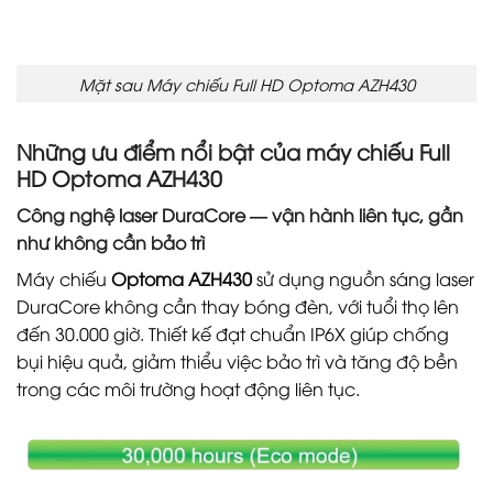
Mặt sau Máy chiếu Full HD Optoma AZH430
Những ưu điểm nổi bật của máy chiếu Full
HD Optoma AZH430
Công nghệ laser DuraCore — vận hành liên tục, gần
như không cần bảo trì
Máy chiếu
Optoma AZH430
sử dụng nguồn sáng laser
DuraCore không cần thay bóng đèn, với tuổi thọ lên
đến 30.000 giờ. Thiết kế đạt chuẩn IP6X giúp chống
bụi hiệu quả, giảm thiểu việc bảo trì và tăng độ bền
trong các môi trường hoạt động liên tục.