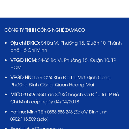
CÔNG TY TNHH CÔNG NGHỆ ZAMACO
Địa chỉ ĐKKD:
S4 Ba Vì, Phường 15, Quận 10, Thành
phố Hồ Chí Minh
VPGD HCM:
S4-S5 Ba Vì, Phường 15, Quận 10, TP
HCM
VPGD HN:
Lô 9 C24 Khu Đô Thị Mới Định Công,
Phường Định Công, Quận Hoàng Mai
MST:
0314965841 do Sở Kế hoạch và Đầu tư TP Hồ
Chí Minh cấp ngày 04/04/2018
Hotline:
Minh Tiến 0888.586.248 (Zalo)/ Đình Linh
0902.115.509 (zalo)
Email:
linhvd@zamaco.vn