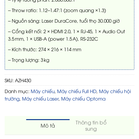
– Throw ratio: 1.12–1.47:1 (zoom quang ×1.3)
– Nguồn sáng: Laser DuraCore, tuổi thọ 30.000 giờ
– Cổng kết nối: 2 × HDMI 2.0, 1 × RJ‑45, 1 × Audio Out
3.5 mm, 1 × USB‑A (power 1.5 A), RS‑232C
– Kích thước: 274 × 216 × 114 mm
– Trọng lượng: 3 kg
SKU:
AZH430
Danh mục:
Máy chiếu
,
Máy chiếu Full HD
,
Máy chiếu hội
trường
,
Máy chiếu Laser
,
Máy chiếu Optoma
Thông tin bổ
Mô tả
sung