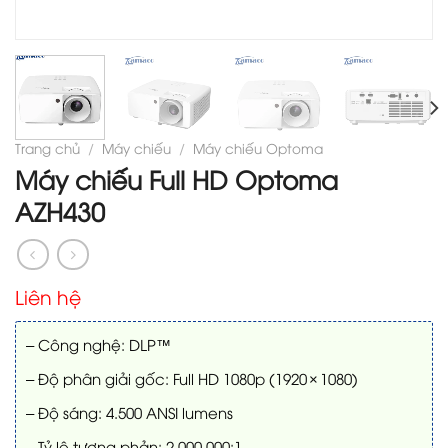
Trang chủ
/
Máy chiếu
/
Máy chiếu Optoma
Máy chiếu Full HD Optoma
AZH430
Liên hệ
– Công nghệ: DLP™
– Độ phân giải gốc: Full HD 1080p (1920 × 1080)
– Độ sáng: 4.500 ANSI lumens
– Tỷ lệ tương phản: 2.000.000:1