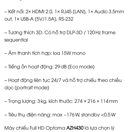
– Kết nối: 2× HDMI 2.0, 1× RJ45 (LAN), 1× Audio 3.5mm
out, 1× USB-A (5V/1.5A), RS‑232
– Tương thích 3D: Có hỗ trợ DLP-3D / 120 Hz frame
sequential
– Âm thanh tích hợp: loa 15W mono
– Tiếng ồn hoạt động: 29 dB (Eco mode)
– Hoạt động liên tục 24/7 và hỗ trợ chiếu theo chiều
dọc (portrait mode)
– Trọng lượng: 3 kg, kích thước: 274 × 216 × 114 mm
– Tiêu thụ điện năng: max ~176 W, standby <0.5 W
Máy chiếu Full HD Optoma
AZH430
là lựa chọn lý