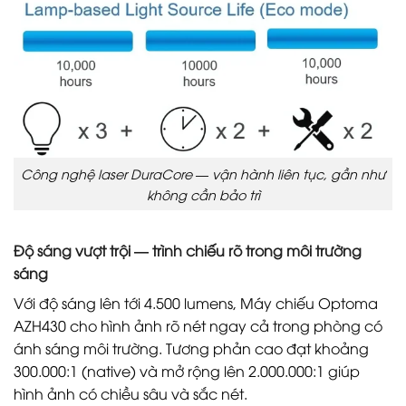
Công nghệ laser DuraCore — vận hành liên tục, gần như
không cần bảo trì
Độ sáng vượt trội — trình chiếu rõ trong môi trường
sáng
Với độ sáng lên tới 4.500 lumens, Máy chiếu Optoma
AZH430 cho hình ảnh rõ nét ngay cả trong phòng có
ánh sáng môi trường. Tương phản cao đạt khoảng
300.000:1 (native) và mở rộng lên 2.000.000:1 giúp
hình ảnh có chiều sâu và sắc nét.