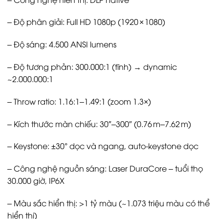
– Độ phân giải: Full HD 1080p (1920 × 1080)
– Độ sáng: 4.500 ANSI lumens
– Độ tương phản: 300.000:1 (tĩnh) → dynamic
~2.000.000:1
– Throw ratio: 1.16:1–1.49:1 (zoom 1.3×)
– Kích thước màn chiếu: 30″–300″ (0.76 m–7.62 m)
– Keystone: ±30° dọc và ngang, auto-keystone dọc
– Công nghệ nguồn sáng: Laser DuraCore – tuổi thọ
30.000 giờ, IP6X
– Màu sắc hiển thị: >1 tỷ màu (~1.073 triệu màu có thể
hiển thị)