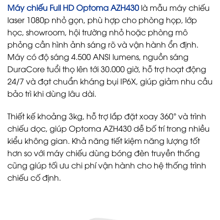
Máy chiếu Full HD Optoma AZH430
là mẫu máy chiếu
laser 1080p nhỏ gọn, phù hợp cho phòng họp, lớp
học, showroom, hội trường nhỏ hoặc phòng mô
phỏng cần hình ảnh sáng rõ và vận hành ổn định.
Máy có độ sáng 4.500 ANSI lumens, nguồn sáng
DuraCore tuổi thọ lên tới 30.000 giờ, hỗ trợ hoạt động
24/7 và đạt chuẩn kháng bụi IP6X, giúp giảm nhu cầu
bảo trì khi dùng lâu dài.
Thiết kế khoảng 3kg, hỗ trợ lắp đặt xoay 360° và trình
chiếu dọc, giúp Optoma AZH430 dễ bố trí trong nhiều
kiểu không gian. Khả năng tiết kiệm năng lượng tốt
hơn so với máy chiếu dùng bóng đèn truyền thống
cũng giúp tối ưu chi phí vận hành cho hệ thống trình
chiếu cố định.