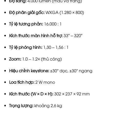
Độ sáng:
4.000 lumen (màu và trắng)
Độ phân giải gốc:
WXGA (1.280 × 800)
Tỷ lệ tương phản:
16.000 : 1
Kích thước màn hình hỗ trợ:
33″ – 320″
Tỷ lệ phóng hình:
1,30 – 1,56 : 1
Zoom:
1.0 – 1.2× (thủ công)
Hiệu chỉnh keystone:
±30° dọc, ±30° ngang
Loa tích hợp:
2 W mono
Kích thước (W × D × H):
302 × 237 × 92 mm
Trọng lượng:
khoảng 2,6 kg