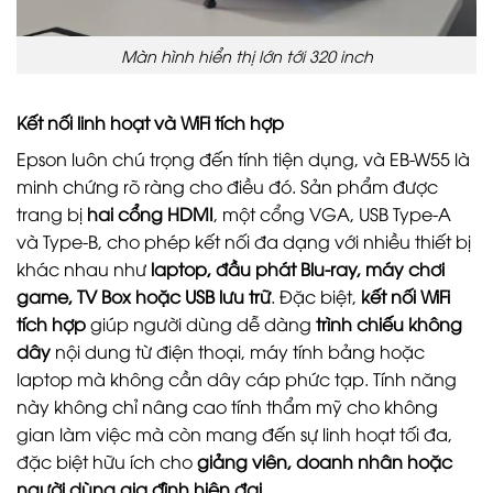
Màn hình hiển thị lớn tới 320 inch
Kết nối linh hoạt và WiFi tích hợp
Epson luôn chú trọng đến tính tiện dụng, và EB-W55 là
minh chứng rõ ràng cho điều đó. Sản phẩm được
trang bị
hai cổng HDMI
, một cổng VGA, USB Type-A
và Type-B, cho phép kết nối đa dạng với nhiều thiết bị
khác nhau như
laptop, đầu phát Blu-ray, máy chơi
game, TV Box hoặc USB lưu trữ
.
Đặc biệt,
kết nối WiFi
tích hợp
giúp người dùng dễ dàng
trình chiếu không
dây
nội dung từ điện thoại, máy tính bảng hoặc
laptop mà không cần dây cáp phức tạp. Tính năng
này không chỉ nâng cao tính thẩm mỹ cho không
gian làm việc mà còn mang đến sự linh hoạt tối đa,
đặc biệt hữu ích cho
giảng viên, doanh nhân hoặc
người dùng gia đình hiện đại
.