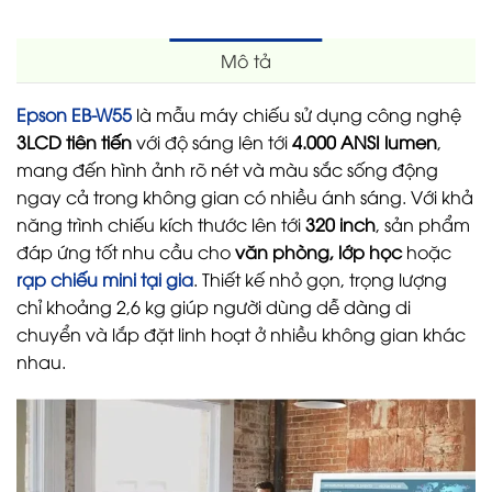
Mô tả
Epson EB-W55
là mẫu máy chiếu sử dụng công nghệ
3LCD tiên tiến
với độ sáng lên tới
4.000 ANSI lumen
,
mang đến hình ảnh rõ nét và màu sắc sống động
ngay cả trong không gian có nhiều ánh sáng. Với khả
năng trình chiếu kích thước lên tới
320 inch
, sản phẩm
đáp ứng tốt nhu cầu cho
văn phòng, lớp học
hoặc
rạp chiếu mini tại gia
. Thiết kế nhỏ gọn, trọng lượng
chỉ khoảng 2,6 kg giúp người dùng dễ dàng di
chuyển và lắp đặt linh hoạt ở nhiều không gian khác
nhau.