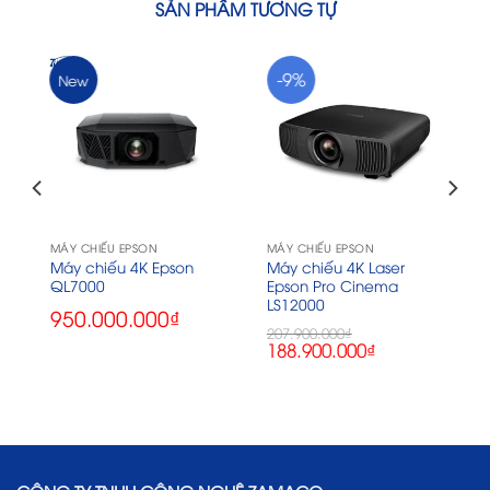
SẢN PHẨM TƯƠNG TỰ
-9%
New
MÁY CHIẾU EPSON
MÁY CHIẾU EPSON
Máy chiếu 4K Epson
Máy chiếu 4K Laser
QL7000
Epson Pro Cinema
LS12000
950.000.000
₫
207.900.000
₫
Giá
Giá
188.900.000
₫
gốc
hiện
là:
tại
207.900.000₫.
là:
188.900.000₫.