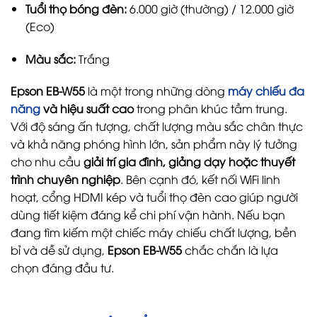
Tuổi thọ bóng đèn:
6.000 giờ (thường) / 12.000 giờ
(Eco)
Màu sắc:
Trắng
Epson EB-W55
là một trong những dòng
máy chiếu đa
năng
và hiệu suất cao
trong phân khúc tầm trung.
Với độ sáng ấn tượng, chất lượng màu sắc chân thực
và khả năng phóng hình lớn, sản phẩm này lý tưởng
cho nhu cầu
giải trí gia đình, giảng dạy hoặc thuyết
trình chuyên nghiệp
. Bên cạnh đó, kết nối WiFi linh
hoạt, cổng HDMI kép và tuổi thọ đèn cao giúp người
dùng tiết kiệm đáng kể chi phí vận hành. Nếu bạn
đang tìm kiếm một chiếc máy chiếu chất lượng, bền
bỉ và dễ sử dụng,
Epson EB-W55
chắc chắn là lựa
chọn đáng đầu tư.