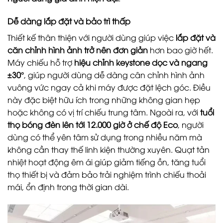
Dễ dàng lắp đặt và bảo trì thấp
Thiết kế thân thiện với người dùng giúp việc
lắp đặt và
căn chỉnh hình ảnh trở nên đơn giản
hơn bao giờ hết.
Máy chiếu hỗ trợ
hiệu chỉnh keystone dọc và ngang
±30°
, giúp người dùng dễ dàng cân chỉnh hình ảnh
vuông vức ngay cả khi máy được đặt lệch góc. Điều
này đặc biệt hữu ích trong những không gian hẹp
hoặc không có vị trí chiếu trung tâm.
Ngoài ra, với
tuổi
thọ bóng đèn lên tới 12.000 giờ ở chế độ Eco
, người
dùng có thể yên tâm sử dụng trong nhiều năm mà
không cần thay thế linh kiện thường xuyên. Quạt tản
nhiệt hoạt động êm ái giúp giảm tiếng ồn, tăng tuổi
thọ thiết bị và đảm bảo trải nghiệm trình chiếu thoải
mái, ổn định trong thời gian dài.