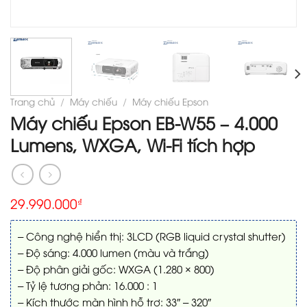
Trang chủ
/
Máy chiếu
/
Máy chiếu Epson
Máy chiếu Epson EB-W55 – 4.000
Lumens, WXGA, Wi-Fi tích hợp
29.990.000
₫
– Công nghệ hiển thị: 3LCD (RGB liquid crystal shutter)
– Độ sáng: 4.000 lumen (màu và trắng)
– Độ phân giải gốc: WXGA (1.280 × 800)
– Tỷ lệ tương phản: 16.000 : 1
– Kích thước màn hình hỗ trợ: 33″ – 320″