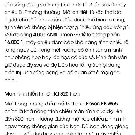
sắc sống động và trung thực hơn tới 3 lần so với máy
chiếu DLP thông thường. Mỗi chi tiết, từ sắc thái da
người cho đến màu nền, đều được thể hiện rõ ràng,
tự nhiên và không bị hiện tượng “hiệu ứng cầu vồng”.
Với
độ sáng 4.000 ANSI lumen
và
tỷ lệ tương phản
16.000:1
, máy chiếu đảm bảo khả năng trình chiếu rõ
ràng ngay cả trong môi trường có ánh sáng mạnh
như phòng họp hay lớp học có cửa sổ. Hình ảnh vẫn
giữ được độ sâu và độ bão hòa tốt, giúp nội dung
hiển thị luôn sống động và dễ quan sát ở mọi góc
nhìn.
Màn hình hiển thị lớn tới 320 inch
Một trong những điểm nổi bật của
Epson EB-W55
chính là khả năng trình chiếu màn hình cực đại lên
đến
320 inch
– tương đương một rạp chiếu phim mini
ngay trong không gian của bạn. Dù bạn đang giảng
dạy, thuyết trình hay xem phim tại nhà, máy chiếu