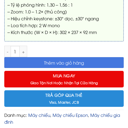
– Tỷ lệ phóng hình: 1,30 – 1,56 : 1
– Zoom: 1.0 – 1.2× (thủ công)
– Hiệu chỉnh keystone: ±30° dọc, ±30° ngang
– Loa tích hợp: 2 W mono
– Kích thước (W × D × H): 302 × 237 × 92 mm
Máy chiếu Epson EB-W55 – 4.000 Lumens, WXGA, Wi-Fi tích hợ
Thêm vào giỏ hàng
MUA NGAY
Giao Tận Nơi Hoặc Nhận Tại Cửa Hàng
TRẢ GÓP QUA THẺ
Visa, Master, JCB
Danh mục:
Máy chiếu
,
Máy chiếu Epson
,
Máy chiếu gia
đình