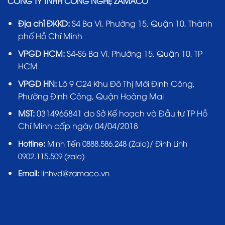
CÔNG TY TNHH CÔNG NGHỆ ZAMACO
Địa chỉ ĐKKD:
S4 Ba Vì, Phường 15, Quận 10, Thành
phố Hồ Chí Minh
VPGD HCM:
S4-S5 Ba Vì, Phường 15, Quận 10, TP
HCM
VPGD HN:
Lô 9 C24 Khu Đô Thị Mới Định Công,
Phường Định Công, Quận Hoàng Mai
MST:
0314965841 do Sở Kế hoạch và Đầu tư TP Hồ
Chí Minh cấp ngày 04/04/2018
Hotline:
Minh Tiến 0888.586.248 (Zalo)/ Đình Linh
0902.115.509 (zalo)
Email:
linhvd@zamaco.vn