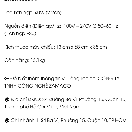
Loa tích hợp: 40W (2.2ch)
Nguồn điện (Điện áp/Hz): 100V ~ 240V @ 50~60 Hz
(Tích hợp PSU)
Kích thước máy chiếu: 13 cm x 68 cm x 35 cm
Cân nặng: 13,1kg
🔑 Để biết thêm thông tin vui lòng liên hệ: CÔNG TY
TNHH CÔNG NGHỆ ZAMACO
🏠 Địa chỉ ĐKKD: S4 Đường Ba Vì, Phường 15, Quận 10,
Thành phố Hồ Chí Minh, Việt Nam
🏠 Chi nhánh 1: S4 Ba Vì, Phường 15, Quận 10, TP HCM