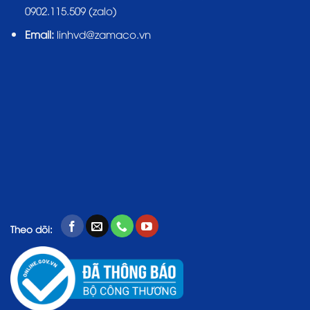
0902.115.509 (zalo)
Email:
linhvd@zamaco.vn
Theo dõi: