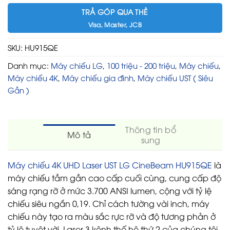
TRẢ GÓP QUA THẺ
Visa, Master, JCB
SKU:
HU915QE
Danh mục:
Máy chiếu LG
,
100 triệu - 200 triệu
,
Máy chiếu
,
Máy chiếu 4K
,
Máy chiếu gia đình
,
Máy chiếu UST ( Siêu
Gần )
Thông tin bổ
Mô tả
sung
Máy chiếu 4K UHD Laser UST LG CineBeam HU915QE
là
máy chiếu tầm gần cao cấp cuối cùng, cung cấp độ
sáng rạng rỡ ở mức 3.700 ANSI lumen, cộng với tỷ lệ
chiếu siêu ngắn 0,19. Chỉ cách tường vài inch, máy
chiếu này tạo ra màu sắc rực rỡ và độ tương phản ở
tỷ lệ tuyệt vời. Laser 3 kênh thế hệ thứ 2 của chúng tôi