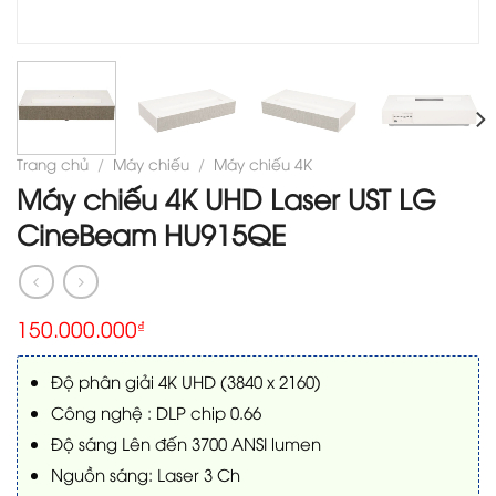
Trang chủ
/
Máy chiếu
/
Máy chiếu 4K
Máy chiếu 4K UHD Laser UST LG
CineBeam HU915QE
150.000.000
₫
Độ phân giải 4K UHD (3840 x 2160)
Công nghệ : DLP chip 0.66
Độ sáng Lên đến 3700 ANSI lumen
Nguồn sáng: Laser 3 Ch