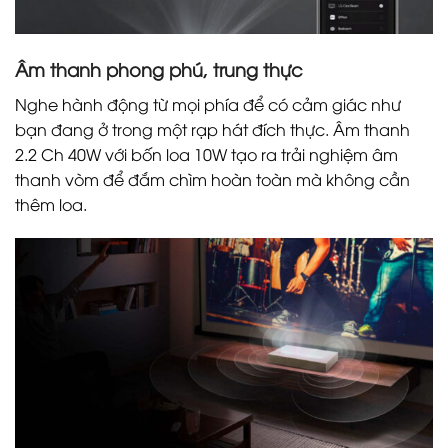
Âm thanh phong phú, trung thực
Nghe hành động từ mọi phía để có cảm giác như
bạn đang ở trong một rạp hát đích thực. Âm thanh
2.2 Ch 40W với bốn loa 10W tạo ra trải nghiệm âm
thanh vòm để đắm chìm hoàn toàn mà không cần
thêm loa.