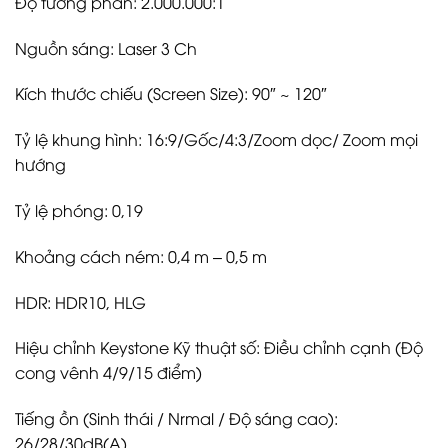
Độ tương phản: 2.000.000:1
Nguồn sáng: Laser 3 Ch
Kích thước chiếu (Screen Size): 90″ ~ 120″
Tỷ lệ khung hình: 16:9/Gốc/4:3/Zoom dọc/ Zoom mọi
hướng
Tỷ lệ phóng: 0,19
Khoảng cách ném: 0,4 m – 0,5 m
HDR: HDR10, HLG
Hiệu chỉnh Keystone Kỹ thuật số: Điều chỉnh cạnh (Độ
cong vênh 4/9/15 điểm)
Tiếng ồn (Sinh thái / Nrmal / Độ sáng cao):
26/28/30dB(A)