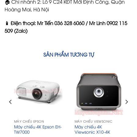
🏠 Chi nhánh 2: Lô 9 C24 KĐT Mới Định Công, Quận
Hoàng Mai, Hà Nội
📱 Điện thoại: Mr Tiến 036 328 6060 / Mr Linh 0902 115
509 (Zalo)
SẢN PHẨM TƯƠNG TỰ
MÁY CHIẾU EPSON
MÁY CHIẾU VIEWSONIC
-
Máy chiếu 4K Epson EH-
Máy chiếu 4K
TW7000
Viewsonic X10-4K