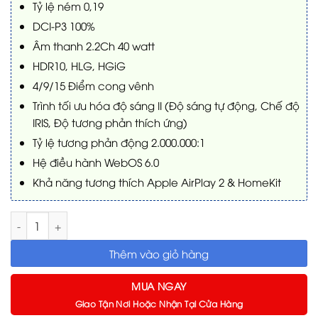
Tỷ lệ ném 0,19
DCI-P3 100%
Âm thanh 2.2Ch 40 watt
HDR10, HLG, HGiG
4/9/15 Điểm cong vênh
Trình tối ưu hóa độ sáng II (Độ sáng tự động, Chế độ
IRIS, Độ tương phản thích ứng)
Tỷ lệ tương phản động 2.000.000:1
Hệ điều hành WebOS 6.0
Khả năng tương thích Apple AirPlay 2 & HomeKit
Máy chiếu 4K UHD Laser UST LG CineBeam HU915QE số lượng
Thêm vào giỏ hàng
MUA NGAY
Giao Tận Nơi Hoặc Nhận Tại Cửa Hàng