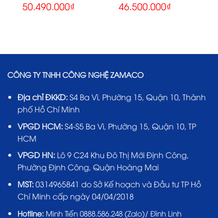
50.490.000
₫
46.500.000
₫
CÔNG TY TNHH CÔNG NGHỆ ZAMACO
Địa chỉ ĐKKD:
S4 Ba Vì, Phường 15, Quận 10, Thành
phố Hồ Chí Minh
VPGD HCM:
S4-S5 Ba Vì, Phường 15, Quận 10, TP
HCM
VPGD HN:
Lô 9 C24 Khu Đô Thị Mới Định Công,
Phường Định Công, Quận Hoàng Mai
MST:
0314965841 do Sở Kế hoạch và Đầu tư TP Hồ
Chí Minh cấp ngày 04/04/2018
Hotline:
Minh Tiến 0888.586.248 (Zalo)/ Đình Linh