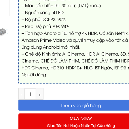
– Màu sắc hiển thị: 30-bit (1,07 tỷ màu)
– Nguồn sáng: 4 LED
– Độ phủ DCI-P3: 90%
– Rec. Độ phủ 709: 98%
– Tích hợp Android 10, hỗ trợ 4K HDR. Có sẵn Netflix,
Amazon Prime Video và quyền truy cập vào tất cả
ứng dụng Android mới nhất.
– Chế độ hình ảnh: AI Cinema, HDR AI Cinema, 3D, 
Cinema, CHẾ ĐỘ LÀM PHIM, CHẾ ĐỘ LÀM PHIM HDR
HDR Cinema, HDR10, HDR10+, HLG, ISF Ngày, ISF Đê
Người dùng
Máy chiếu 4K HDR 2500lms BenQ W2720i số lượng
Thêm vào giỏ hàng
MUA NGAY
Giao Tận Nơi Hoặc Nhận Tại Cửa Hàng