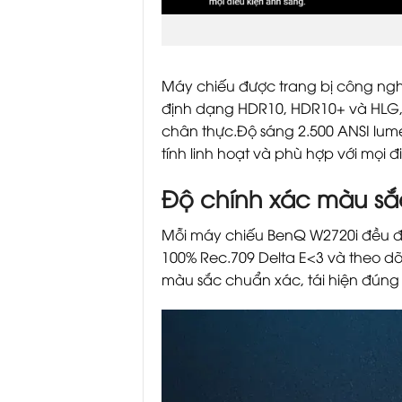
Máy chiếu được trang bị công nghệ
định dạng HDR10, HDR10+ và HLG, 
chân thực.Độ sáng 2.500 ANSI lume
tính linh hoạt và phù hợp với mọi đ
Độ chính xác màu sắc
Mỗi máy chiếu BenQ W2720i đều đi
100% Rec.709 Delta E<3 và theo d
màu sắc chuẩn xác, tái hiện đúng