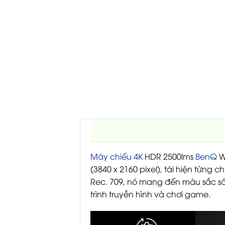
Máy chiếu 4K
HDR 2500lms
BenQ
W
(3840 x 2160 pixel), tái hiện từng
Rec. 709, nó mang đến màu sắc số
trình truyền hình và chơi game.