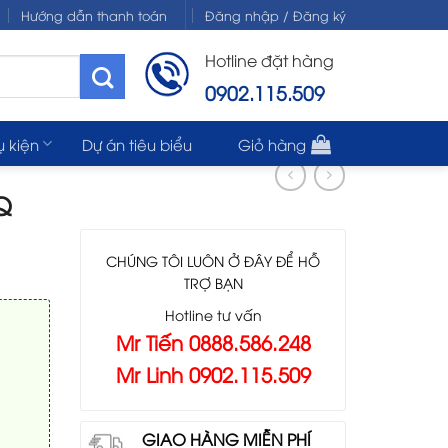
Hướng dẫn thanh toán
Đăng nhập / Đăng ký
Hotline đặt hàng
0902.115.509
ụ kiện
Dự án tiêu biểu
Giỏ hàng
Q
CHÚNG TÔI LUÔN Ở ĐÂY ĐỂ HỖ
TRỢ BẠN
Hotline tư vấn
Mr Tiến 0888.586.248
Mr Linh 0902.115.509
GIAO HÀNG MIỄN PHÍ