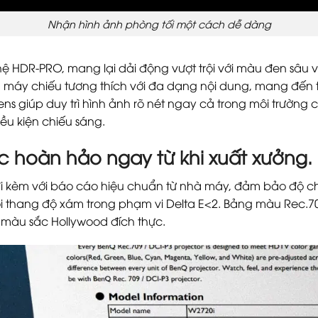
Nhận hình ảnh phòng tối một cách dễ dàng
 HDR-PRO, mang lại dải động vượt trội với màu đen sâu và
máy chiếu tương thích với đa dạng nội dung, mang đến 
ns giúp duy trì hình ảnh rõ nét ngay cả trong môi trườn
iều kiện chiếu sáng.
 hoàn hảo ngay từ khi xuất xưởng.
 kèm với báo cáo hiệu chuẩn từ nhà máy, đảm bảo độ chí
õi thang độ xám trong phạm vi Delta E<2. Bảng màu Rec.7
 màu sắc Hollywood đích thực.