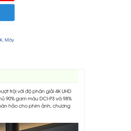
K
,
Máy
ợt trội với độ phân giải 4K UHD
ao phủ 90% gam màu DCI-P3 và 98%
hoàn hảo cho phim ảnh, chương