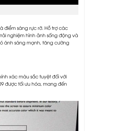
 điểm sáng rực rỡ. Hỗ trợ các
trải nghiệm hình ảnh sống động và
g có ánh sáng mạnh, tăng cường
nh xác màu sắc tuyệt đối với
09 được tối ưu hóa, mang đến