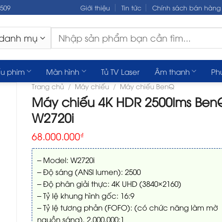
.509
Giới thiệu
Tin tức
Chính sách bán hàng
Tìm
kiếm:
u phim
Màn hình
Tủ TV Laser
Âm thanh
Ph
Trang chủ
/
Máy chiếu
/
Máy chiếu BenQ
Máy chiếu 4K HDR 2500lms Ben
W2720i
68.000.000
₫
– Model: W2720i
– Độ sáng (ANSI lumen): 2500
– Độ phân giải thực: 4K UHD (3840×2160)
– Tỷ lệ khung hình gốc: 16:9
– Tỷ lệ tương phản (FOFO): (có chức năng làm mờ
nguồn sáng), 2.000.000:1