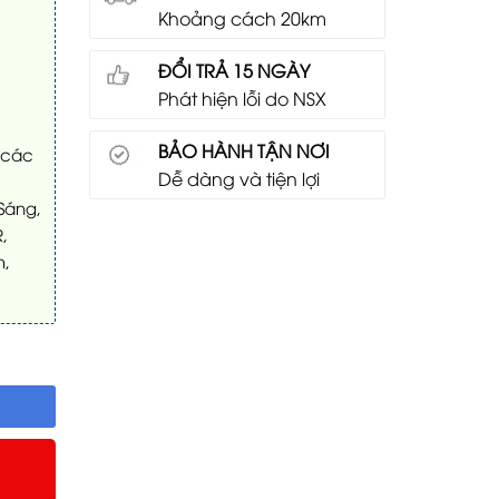
Khoảng cách 20km
ĐỔI TRẢ 15 NGÀY
Phát hiện lỗi do NSX
BẢO HÀNH TẬN NƠI
 các
Dễ dàng và tiện lợi
Sáng,
,
m,