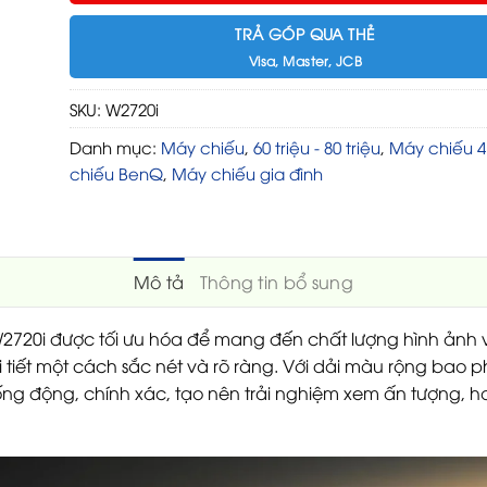
TRẢ GÓP QUA THẺ
Visa, Master, JCB
SKU:
W2720i
Danh mục:
Máy chiếu
,
60 triệu - 80 triệu
,
Máy chiếu 4
chiếu BenQ
,
Máy chiếu gia đình
Mô tả
Thông tin bổ sung
2720i được tối ưu hóa để mang đến chất lượng hình ảnh vư
 chi tiết một cách sắc nét và rõ ràng. Với dải màu rộng b
ng động, chính xác, tạo nên trải nghiệm xem ấn tượng, 