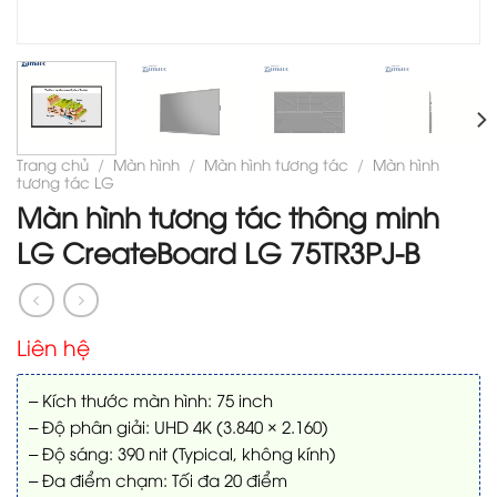
Trang chủ
/
Màn hình
/
Màn hình tương tác
/
Màn hình
tương tác LG
Màn hình tương tác thông minh
LG CreateBoard LG 75TR3PJ-B
Liên hệ
– Kích thước màn hình: 75 inch
– Độ phân giải: UHD 4K (3.840 × 2.160)
– Độ sáng: 390 nit (Typical, không kính)
– Đa điểm chạm: Tối đa 20 điểm