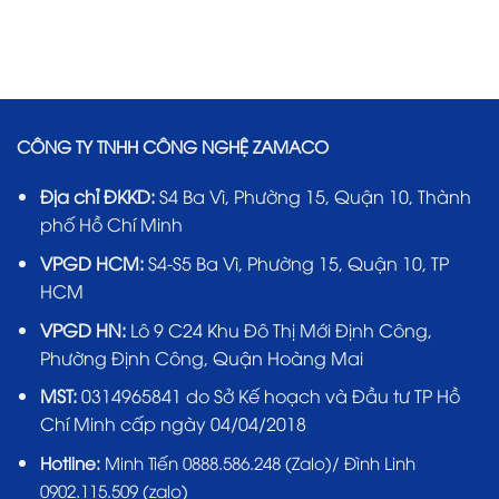
CÔNG TY TNHH CÔNG NGHỆ ZAMACO
Địa chỉ ĐKKD:
S4 Ba Vì, Phường 15, Quận 10, Thành
phố Hồ Chí Minh
VPGD HCM:
S4-S5 Ba Vì, Phường 15, Quận 10, TP
HCM
VPGD HN:
Lô 9 C24 Khu Đô Thị Mới Định Công,
Phường Định Công, Quận Hoàng Mai
MST:
0314965841 do Sở Kế hoạch và Đầu tư TP Hồ
Chí Minh cấp ngày 04/04/2018
Hotline:
Minh Tiến 0888.586.248 (Zalo)/ Đình Linh
0902.115.509 (zalo)