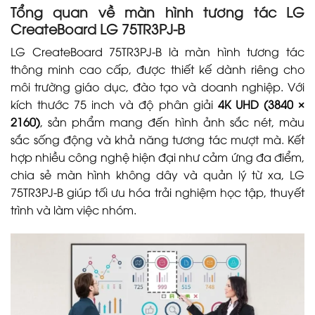
Tổng quan về màn hình tương tác LG
CreateBoard LG 75TR3PJ-B
LG CreateBoard 75TR3PJ-B là màn hình tương tác
thông minh cao cấp, được thiết kế dành riêng cho
môi trường giáo dục, đào tạo và doanh nghiệp. Với
kích thước 75 inch và độ phân giải
4K UHD (3840 ×
2160)
, sản phẩm mang đến hình ảnh sắc nét, màu
sắc sống động và khả năng tương tác mượt mà. Kết
hợp nhiều công nghệ hiện đại như cảm ứng đa điểm,
chia sẻ màn hình không dây và quản lý từ xa, LG
75TR3PJ-B giúp tối ưu hóa trải nghiệm học tập, thuyết
trình và làm việc nhóm.