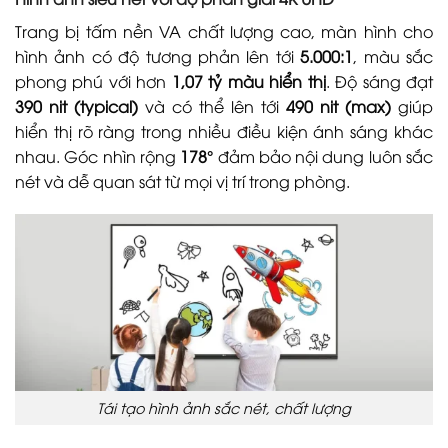
Trang bị tấm nền VA chất lượng cao, màn hình cho
hình ảnh có độ tương phản lên tới
5.000:1
, màu sắc
phong phú với hơn
1,07 tỷ màu hiển thị
. Độ sáng đạt
390 nit (typical)
và có thể lên tới
490 nit (max)
giúp
hiển thị rõ ràng trong nhiều điều kiện ánh sáng khác
nhau. Góc nhìn rộng
178°
đảm bảo nội dung luôn sắc
nét và dễ quan sát từ mọi vị trí trong phòng.
Tái tạo hình ảnh sắc nét, chất lượng