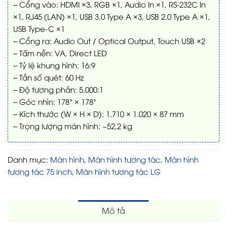
– Cổng vào: HDMI ×3, RGB ×1, Audio In ×1, RS-232C In
×1, RJ45 (LAN) ×1, USB 3.0 Type A ×3, USB 2.0 Type A ×1,
USB Type-C ×1
– Cổng ra: Audio Out / Optical Output, Touch USB ×2
– Tấm nền: VA, Direct LED
– Tỷ lệ khung hình: 16:9
– Tần số quét: 60 Hz
– Độ tương phản: 5.000:1
– Góc nhìn: 178° × 178°
– Kích thước (W × H × D): 1.710 × 1.020 × 87 mm
– Trọng lượng màn hình: ~52,2 kg
Danh mục:
Màn hình
,
Màn hình tương tác
,
Màn hình
tương tác 75 inch
,
Màn hình tương tác LG
Mô tả