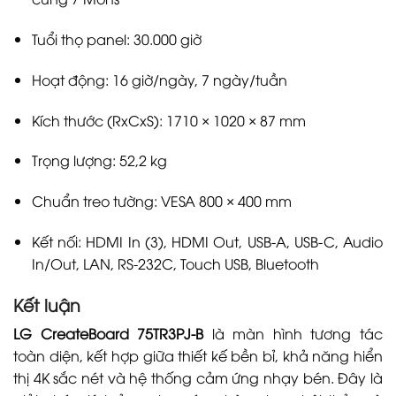
Tuổi thọ panel: 30.000 giờ
Hoạt động: 16 giờ/ngày, 7 ngày/tuần
Kích thước (RxCxS): 1710 × 1020 × 87 mm
Trọng lượng: 52,2 kg
Chuẩn treo tường: VESA 800 × 400 mm
Kết nối: HDMI In (3), HDMI Out, USB-A, USB-C, Audio
In/Out, LAN, RS-232C, Touch USB, Bluetooth
Kết luận
LG CreateBoard 75TR3PJ-B
là màn hình tương tác
toàn diện, kết hợp giữa thiết kế bền bỉ, khả năng hiển
thị 4K sắc nét và hệ thống cảm ứng nhạy bén. Đây là