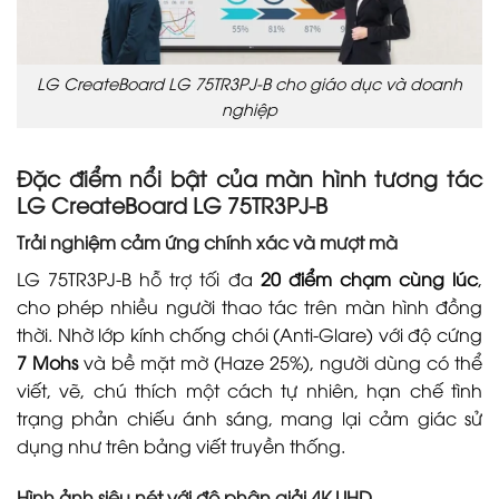
LG CreateBoard LG 75TR3PJ-B cho giáo dục và doanh
nghiệp
Đặc điểm nổi bật của màn hình tương tác
LG CreateBoard LG 75TR3PJ-B
Trải nghiệm cảm ứng chính xác và mượt mà
LG 75TR3PJ-B hỗ trợ tối đa
20 điểm chạm cùng lúc
,
cho phép nhiều người thao tác trên màn hình đồng
thời. Nhờ lớp kính chống chói (Anti-Glare) với độ cứng
7 Mohs
và bề mặt mờ (Haze 25%), người dùng có thể
viết, vẽ, chú thích một cách tự nhiên, hạn chế tình
trạng phản chiếu ánh sáng, mang lại cảm giác sử
dụng như trên bảng viết truyền thống.
Hình ảnh siêu nét với độ phân giải 4K UHD