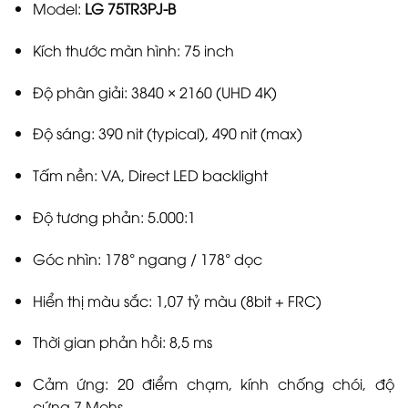
Model:
LG 75TR3PJ-B
Kích thước màn hình: 75 inch
Độ phân giải: 3840 × 2160 (UHD 4K)
Độ sáng: 390 nit (typical), 490 nit (max)
Tấm nền: VA, Direct LED backlight
Độ tương phản: 5.000:1
Góc nhìn: 178° ngang / 178° dọc
Hiển thị màu sắc: 1,07 tỷ màu (8bit + FRC)
Thời gian phản hồi: 8,5 ms
Cảm ứng: 20 điểm chạm, kính chống chói, độ
cứng 7 Mohs