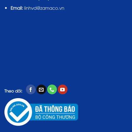
Email:
linhvd@zamaco.vn
Theo dõi: