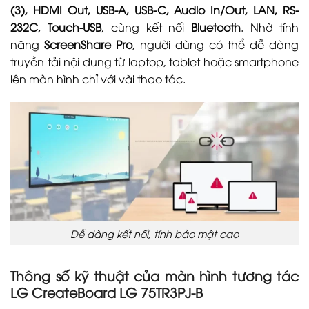
(3), HDMI Out, USB-A, USB-C, Audio In/Out, LAN, RS-
232C, Touch-USB
, cùng kết nối
Bluetooth
. Nhờ tính
năng
ScreenShare Pro
, người dùng có thể dễ dàng
truyền tải nội dung từ laptop, tablet hoặc smartphone
lên màn hình chỉ với vài thao tác.
Dễ dàng kết nối, tính bảo mật cao
Thông số kỹ thuật của màn hình tương tác
LG CreateBoard LG 75TR3PJ-B