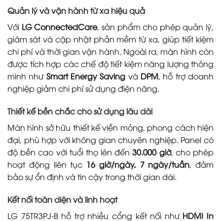
Quản lý và vận hành từ xa hiệu quả
Với
LG ConnectedCare
, sản phẩm cho phép quản lý,
giám sát và cập nhật phần mềm từ xa, giúp tiết kiệm
chi phí và thời gian vận hành. Ngoài ra, màn hình còn
được tích hợp các chế độ tiết kiệm năng lượng thông
minh như
Smart Energy Saving
và
DPM
, hỗ trợ doanh
nghiệp giảm chi phí sử dụng điện năng.
Thiết kế bền chắc cho sử dụng lâu dài
Màn hình sở hữu thiết kế viền mỏng, phong cách hiện
đại, phù hợp với không gian chuyên nghiệp. Panel có
độ bền cao với tuổi thọ lên đến
30.000 giờ
, cho phép
hoạt động liên tục
16 giờ/ngày, 7 ngày/tuần
, đảm
bảo sự ổn định và tin cậy trong thời gian dài.
Kết nối toàn diện và linh hoạt
LG 75TR3PJ-B hỗ trợ nhiều cổng kết nối như
HDMI In