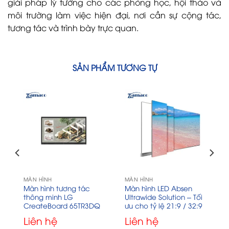
giải pháp lý tưởng cho các phòng học, hội thảo và
môi trường làm việc hiện đại, nơi cần sự cộng tác,
tương tác và trình bày trực quan.
SẢN PHẨM TƯƠNG TỰ
MÀN HÌNH
MÀN HÌNH
Màn hình tương tác
Màn hình LED Absen
thông minh LG
Ultrawide Solution – Tối
CreateBoard 65TR3DQ
ưu cho tỷ lệ 21:9 / 32:9
Liên hệ
Liên hệ