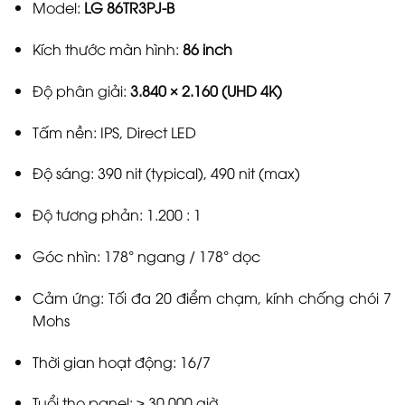
Model:
LG 86TR3PJ-B
Kích thước màn hình:
86 inch
Độ phân giải:
3.840 × 2.160 (UHD 4K)
Tấm nền: IPS, Direct LED
Độ sáng: 390 nit (typical), 490 nit (max)
Độ tương phản: 1.200 : 1
Góc nhìn: 178° ngang / 178° dọc
Cảm ứng: Tối đa 20 điểm chạm, kính chống chói 7
Mohs
Thời gian hoạt động: 16/7
Tuổi thọ panel: ≥ 30.000 giờ