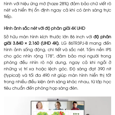
hình với hiệu ứng mờ (haze 28%) đảm bảo chữ viết rõ
nét và hiển thị ổn định ngay cả khi có ánh sáng trực
tiếp.
Hình ảnh sắc nét với độ phân giải 4K UHD
Sở hữu màn hình kích thước lớn 86 inch với
độ phân
giải 3.840 × 2.160 (UHD 4K)
, LG 86TR3PJ-B mang đến
hình ảnh sống động, chi tiết và sắc nét. Tấm nền IPS
cho góc nhìn rộng 178°, đảm bảo mọi người trong
phòng đều nhìn rõ nội dung, ngay cả khi ngồi ở
những vị trí xa hoặc lệch góc. Độ sáng đạt 390 nit
(typical) và tối đa 490 nit giúp màn hình hiển thị tốt
trong nhiều điều kiện ánh sáng khác nhau, từ lớp học
tiêu chuẩn đến phòng họp sáng đèn.