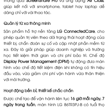
thông qua
ScreenShare Pro
và ứng dụng
Air Class
,
giúp kết nối với smartphone, tablet hay laptop dễ
dàng chỉ với vài thao tác.
Quản lý từ xa thông minh
Sản phẩm hỗ trợ nền tảng
LG ConnectedCare
, cho
phép quản trị viên theo dõi trạng thái hoạt động của
thiết bị, chẩn đoán sự cố và cập nhật phần mềm từ
xa. Đây là giải pháp giúp doanh nghiệp và trường
học tiết kiệm thời gian và chi phí bảo trì. Chế độ
Display Power Management (DPM)
tự động đưa màn
hình vào chế độ tiết kiệm điện khi không có tín hiệu
đầu vào, vừa giảm chi phí vận hành vừa thân thiện
với môi trường.
Hoạt động bền bỉ, thiết kế chắc chắn
Được chế tạo để vận hành liên tục
16 giờ mỗi ngày, 7
ngày trong tuần
, màn hình LG 86TR3PJ-B có tuổi thọ