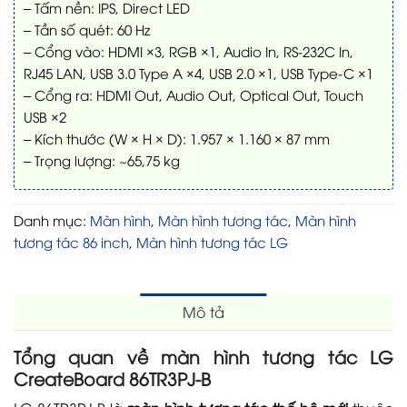
– Tấm nền: IPS, Direct LED
– Tần số quét: 60 Hz
– Cổng vào: HDMI ×3, RGB ×1, Audio In, RS-232C In,
RJ45 LAN, USB 3.0 Type A ×4, USB 2.0 ×1, USB Type-C ×1
– Cổng ra: HDMI Out, Audio Out, Optical Out, Touch
USB ×2
– Kích thước (W × H × D): 1.957 × 1.160 × 87 mm
– Trọng lượng: ~65,75 kg
Danh mục:
Màn hình
,
Màn hình tương tác
,
Màn hình
tương tác 86 inch
,
Màn hình tương tác LG
Mô tả
Tổng quan về màn hình tương tác LG
CreateBoard 86TR3PJ-B