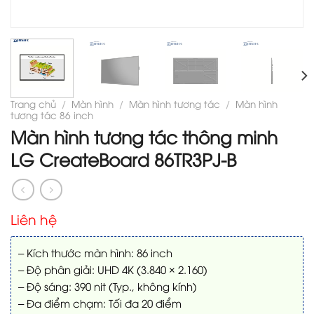
Trang chủ
/
Màn hình
/
Màn hình tương tác
/
Màn hình
tương tác 86 inch
Màn hình tương tác thông minh
LG CreateBoard 86TR3PJ-B
Liên hệ
– Kích thước màn hình: 86 inch
– Độ phân giải: UHD 4K (3.840 × 2.160)
– Độ sáng: 390 nit (Typ., không kính)
– Đa điểm chạm: Tối đa 20 điểm