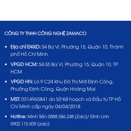
CÔNG TY TNHH CÔNG NGHỆ ZAMACO
Địa chỉ ĐKKD:
S4 Ba Vì, Phường 15, Quận 10, Thành
phố Hồ Chí Minh
VPGD HCM:
S4-S5 Ba Vì, Phường 15, Quận 10, TP
HCM
VPGD HN:
Lô 9 C24 Khu Đô Thị Mới Định Công,
Phường Định Công, Quận Hoàng Mai
MST:
0314965841 do Sở Kế hoạch và Đầu tư TP Hồ
Chí Minh cấp ngày 04/04/2018
Hotline:
Minh Tiến 0888.586.248 (Zalo)/ Đình Linh
0902.115.509 (zalo)