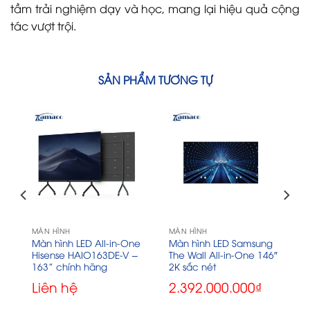
tầm trải nghiệm dạy và học, mang lại hiệu quả cộng
tác vượt trội.
SẢN PHẨM TƯƠNG TỰ
MÀN HÌNH
MÀN HÌNH
Màn hình LED All-in-One
Màn hình LED Samsung
Hisense HAIO163DE-V –
The Wall All-in-One 146″
163” chính hãng
2K sắc nét
Liên hệ
2.392.000.000
₫