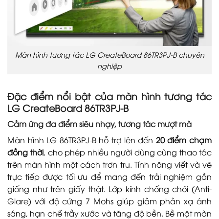
Màn hình tương tác LG CreateBoard 86TR3PJ-B chuyên
nghiệp
Đặc điểm nổi bật của màn hình tương tác
LG CreateBoard 86TR3PJ-B
Cảm ứng đa điểm siêu nhạy, tương tác mượt mà
Màn hình LG 86TR3PJ-B hỗ trợ lên đến
20 điểm chạm
đồng thời
, cho phép nhiều người dùng cùng thao tác
trên màn hình một cách trơn tru. Tính năng viết và vẽ
trực tiếp được tối ưu để mang đến trải nghiệm gần
giống như trên giấy thật. Lớp kính chống chói (Anti-
Glare) với độ cứng 7 Mohs giúp giảm phản xạ ánh
sáng, hạn chế trầy xước và tăng độ bền. Bề mặt màn