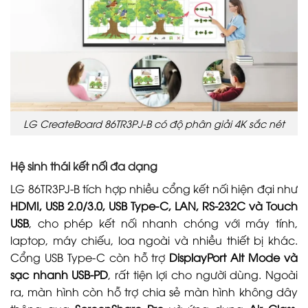
LG CreateBoard 86TR3PJ-B có độ phân giải 4K sắc nét
Hệ sinh thái kết nối đa dạng
LG 86TR3PJ-B tích hợp nhiều cổng kết nối hiện đại như
HDMI, USB 2.0/3.0, USB Type-C, LAN, RS-232C và Touch
USB
, cho phép kết nối nhanh chóng với máy tính,
laptop, máy chiếu, loa ngoài và nhiều thiết bị khác.
Cổng USB Type-C còn hỗ trợ
DisplayPort Alt Mode và
sạc nhanh USB-PD
, rất tiện lợi cho người dùng. Ngoài
ra, màn hình còn hỗ trợ chia sẻ màn hình không dây