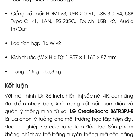
Cổng kết nối: HDMI ×3, USB 2.0 ×1, USB 3.0 ×4, USB
Type-C ×1, LAN, RS-232C, Touch USB ×2, Audio
In/Out
Loa tích hợp: 16 W ×2
Kích thước (W × H × D): 1.957 × 1.160 × 87 mm
Trọng lượng: ~65,8 kg
Kết luận
Với màn hình lớn 86 inch, hiển thị sắc nét 4K, cảm ứng
đa điểm nhạy bén, khả năng kết nối toàn diện và
quản lý thông minh từ xa,
LG CreateBoard 86TR3PJ-B
là lựa chọn lý tưởng cho môi trường học tập hiện đại,
doanh nghiệp và các trung tâm đào tạo. Sản phẩm
không chỉ thay thế bảng truyền thống mà còn nâng