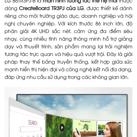
LG 86TR3PJ-B là
màn hình tương tác thế hệ mới
thuộc
dòng
CreateBoard TR3PJ của LG
, được thiết kế dành
riêng cho môi trường giáo dục, doanh nghiệp và hội
nghị chuyên nghiệp. Với kích thước 86 inch lớn, độ
phân giải 4K UHD sắc nét, cảm ứng đa điểm siêu
nhạy, cùng nhiều tính năng thông minh hỗ trợ giảng
dạy và thuyết trình, sản phẩm mang lại trải nghiệm
tương tác trực quan và hiệu quả vượt trội. Đây là giải
pháp thay thế bảng truyền thống, kết hợp giữa sức
mạnh hiển thị hiện đại và công nghệ kết nối đa dạng,
đáp ứng nhu cầu sử dụng trong các không gian lớn.