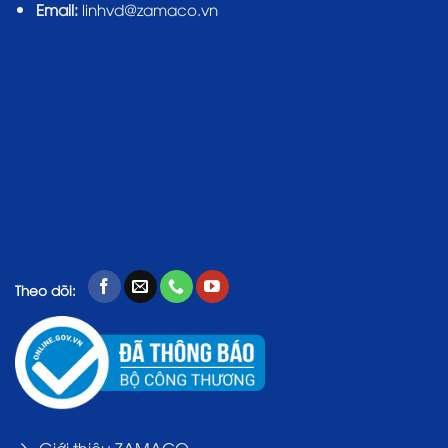
Email:
linhvd@zamaco.vn
Theo dõi:
Giới thiệu ZAMACO