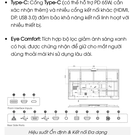
Type-C:
Cổng
Type-C
(có thể hỗ trợ PD 65W, cần
xác nhận thêm) và nhiều cổng kết nối khác (HDMI,
DP, USB 3.0) đảm bảo khả năng kết nối linh hoạt với
nhiều thiết bị.
Eye Comfort:
Tích hợp bộ lọc giảm ánh sáng xanh
có hại, được chứng nhận để giữ cho mắt người
dùng thoải mái khi sử dụng lâu dài.
Hiệu suất Ổn định & Kết nối Đa dạng