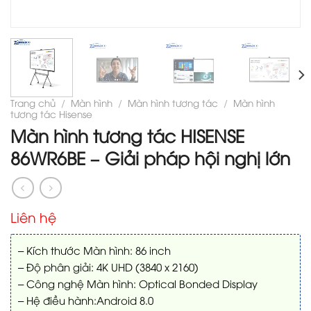
Trang chủ
/
Màn hình
/
Màn hình tương tác
/
Màn hình
tương tác Hisense
Màn hình tương tác HISENSE
86WR6BE – Giải pháp hội nghị lớn
Liên hệ
– Kích thước Màn hình: 86 inch
– Độ phân giải: 4K UHD (3840 x 2160)
– Công nghệ Màn hình: Optical Bonded Display
– Hệ điều hành:Android 8.0