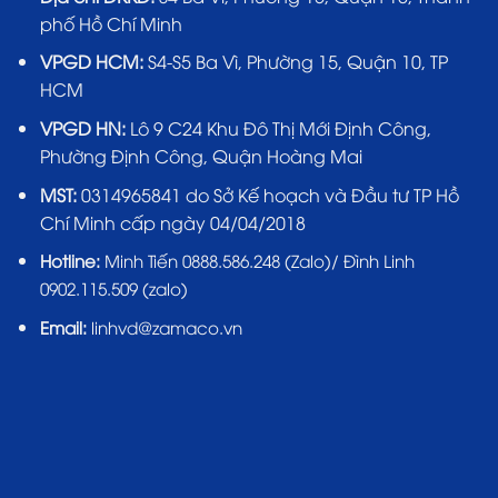
phố Hồ Chí Minh
VPGD HCM:
S4-S5 Ba Vì, Phường 15, Quận 10, TP
HCM
VPGD HN:
Lô 9 C24 Khu Đô Thị Mới Định Công,
Phường Định Công, Quận Hoàng Mai
MST:
0314965841 do Sở Kế hoạch và Đầu tư TP Hồ
Chí Minh cấp ngày 04/04/2018
Hotline:
Minh Tiến 0888.586.248 (Zalo)/ Đình Linh
0902.115.509 (zalo)
Email:
linhvd@zamaco.vn