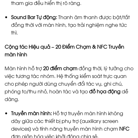
tham gia đều hiển thị rõ ràng.
Sound Bar Tự động:
Thanh âm thanh được bật/tắt
đồng thời với màn hình, tạo trải nghiệm nghe tức
thì.
Cộng tác Hiệu quả – 20 Điểm Chạm & NFC Truyền
màn hình
Màn hình hỗ trợ
20 điểm chạm
đồng thời, lý tưởng cho
việc tương tác nhóm. Hệ thống kiểm soát trực quan
cho phép người dùng chuyển đổi tác vụ, ghi chú,
phóng to/thu nhỏ, hoàn tác và tạo
đồ họa động
dễ
dàng.
Truyền màn hình:
Hỗ trợ truyền màn hình không
dây giữa các thiết bị phụ trợ (auxiliary screen
devices) và tính năng truyền màn hình chạm
NFC
đơn giản hóa việc khởi động chia sẻ.