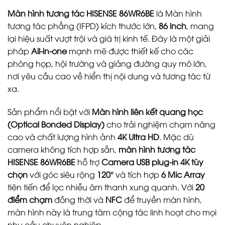
Màn hình tương tác HISENSE 86WR6BE
là Màn hình
tương tác phẳng (IFPD) kích thước lớn,
86 inch
, mang
lại hiệu suất vượt trội và giá trị kinh tế. Đây là một giải
pháp
All-in-one
mạnh mẽ được thiết kế cho các
phòng họp, hội trường và giảng đường quy mô lớn,
nơi yêu cầu cao về hiển thị nội dung và tương tác từ
xa.
Sản phẩm nổi bật với
Màn hình liên kết quang học
(Optical Bonded Display)
cho trải nghiệm chạm nâng
cao và chất lượng hình ảnh
4K Ultra HD
. Mặc dù
camera không tích hợp sẵn,
màn hình tương tác
HISENSE 86WR6BE
hỗ trợ
Camera USB plug-in 4K tùy
chọn
với góc siêu rộng
120°
và tích hợp
6 Mic Array
tiên tiến để lọc nhiễu âm thanh xung quanh. Với
20
điểm chạm
đồng thời và
NFC
để truyền màn hình,
màn hình này là trung tâm cộng tác linh hoạt cho mọi
nhu cầu chuyên nghiệp.