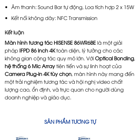
Âm thanh: Sound Bar tự động, Loa tích hợp 2 x 15W
Kết nối không dây: NFC Transmission
Kết luận
Màn hình tương tác HISENSE 86WR6BE
là một giải
pháp
IFPD 86 inch 4K
toàn diện, lý tưởng cho các
không gian cộng tác quy mô lớn. Với
Optical Bonding
,
hệ thống 6 Mic Array
tiên tiến và sự linh hoạt của
Camera Plug-in 4K tùy chọn
, màn hình này mang đến
một trải nghiệm tương tác và hội nghị video chất
lượng cao, ổn định, và trực quan cho người dùng
doanh nghiệp và giáo dục.
SẢN PHẨM TƯƠNG TỰ