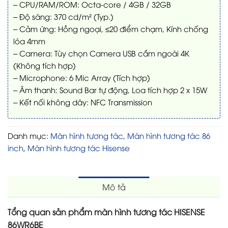
– CPU/RAM/ROM: Octa-core / 4GB / 32GB
– Độ sáng: 370 cd/m² (Typ.)
– Cảm ứng: Hồng ngoại, ≤20 điểm chạm, Kính chống
lóa 4mm
– Camera: Tùy chọn Camera USB cắm ngoài 4K
(Không tích hợp)
– Microphone: 6 Mic Array (Tích hợp)
– Âm thanh: Sound Bar tự động, Loa tích hợp 2 x 15W
– Kết nối không dây: NFC Transmission
Danh mục:
Màn hình tương tác
,
Màn hình tương tác 86
inch
,
Màn hình tương tác Hisense
Mô tả
Tổng quan sản phẩm màn hình tương tác HISENSE
86WR6BE