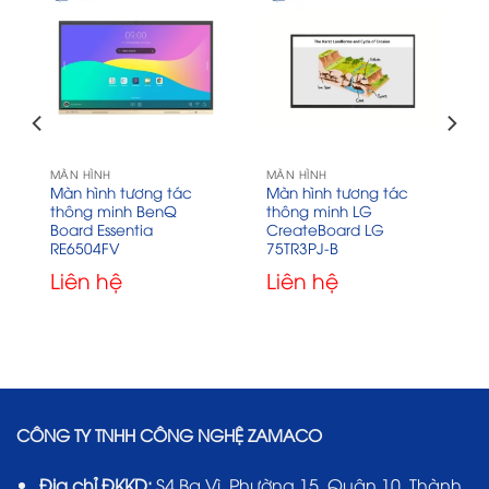
MÀN HÌNH
MÀN HÌNH
Màn hình tương tác
Màn hình tương tác
thông minh BenQ
thông minh LG
Board Essentia
CreateBoard LG
RE6504FV
75TR3PJ-B
Liên hệ
Liên hệ
000₫.
CÔNG TY TNHH CÔNG NGHỆ ZAMACO
Địa chỉ ĐKKD:
S4 Ba Vì, Phường 15, Quận 10, Thành