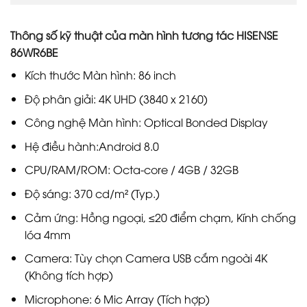
Thông số kỹ thuật của màn hình tương tác HISENSE
86WR6BE
Kích thước Màn hình: 86 inch
Độ phân giải: 4K UHD (3840 x 2160)
Công nghệ Màn hình: Optical Bonded Display
Hệ điều hành:Android 8.0
CPU/RAM/ROM: Octa-core / 4GB / 32GB
Độ sáng: 370 cd/m² (Typ.)
Cảm ứng: Hồng ngoại, ≤20 điểm chạm, Kính chống
lóa 4mm
Camera: Tùy chọn Camera USB cắm ngoài 4K
(Không tích hợp)
Microphone: 6 Mic Array (Tích hợp)