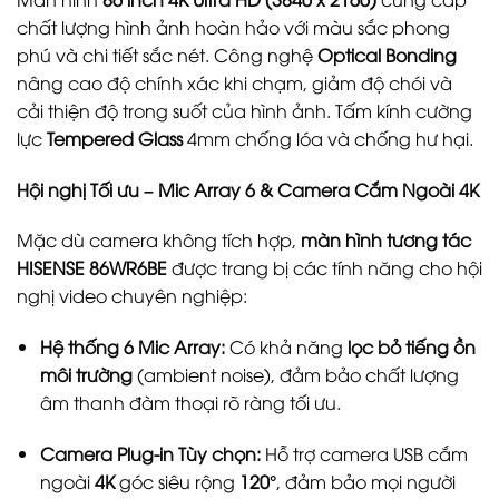
chất lượng hình ảnh hoàn hảo với màu sắc phong
phú và chi tiết sắc nét. Công nghệ
Optical Bonding
nâng cao độ chính xác khi chạm, giảm độ chói và
cải thiện độ trong suốt của hình ảnh. Tấm kính cường
lực
Tempered Glass
4mm chống lóa và chống hư hại.
Hội nghị Tối ưu – Mic Array 6 & Camera Cắm Ngoài 4K
Mặc dù camera không tích hợp,
màn hình tương tác
HISENSE 86WR6BE
được trang bị các tính năng cho hội
nghị video chuyên nghiệp:
Hệ thống 6 Mic Array:
Có khả năng
lọc bỏ tiếng ồn
môi trường
(ambient noise), đảm bảo chất lượng
âm thanh đàm thoại rõ ràng tối ưu.
Camera Plug-in Tùy chọn:
Hỗ trợ camera USB cắm
ngoài
4K
góc siêu rộng
120°
, đảm bảo mọi người