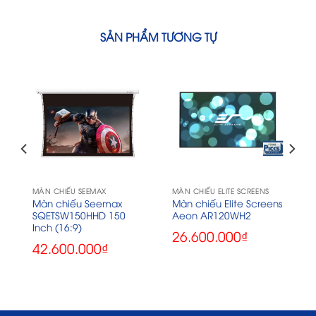
SẢN PHẨM TƯƠNG TỰ
MÀN CHIẾU SEEMAX
MÀN CHIẾU ELITE SCREENS
s
Màn chiếu Seemax
Màn chiếu Elite Screens
SQETSW150HHD 150
Aeon AR120WH2
Inch (16:9)
26.600.000
₫
42.600.000
₫