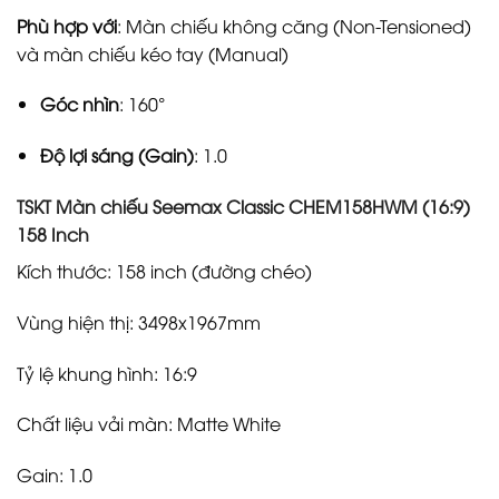
Phù hợp với
: Màn chiếu không căng (Non-Tensioned)
và màn chiếu kéo tay (Manual)
Góc nhìn
: 160°
Độ lợi sáng (Gain)
: 1.0
TSKT Màn chiếu Seemax Classic CHEM158HWM (16:9)
158 Inch
Kích thước: 158 inch (đường chéo)
Vùng hiện thị: 3498x1967mm
Tỷ lệ khung hình: 16:9
Chất liệu vải màn: Matte White
Gain: 1.0