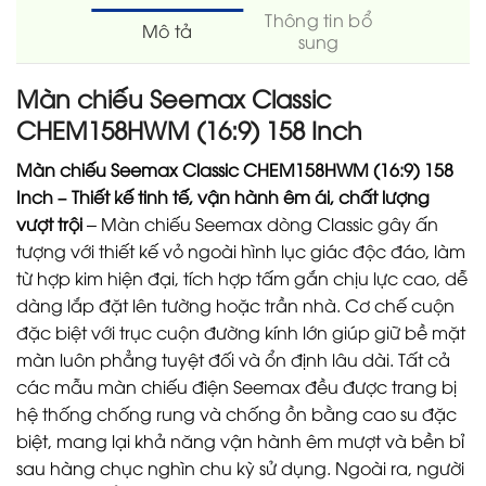
Thông tin bổ
Mô tả
sung
Màn chiếu Seemax Classic
CHEM158HWM (16:9) 158 Inch
Màn chiếu Seemax Classic CHEM158HWM (16:9) 158
Inch – Thiết kế tinh tế, vận hành êm ái, chất lượng
vượt trội
– Màn chiếu Seemax dòng Classic gây ấn
tượng với thiết kế vỏ ngoài hình lục giác độc đáo, làm
từ hợp kim hiện đại, tích hợp tấm gắn chịu lực cao, dễ
dàng lắp đặt lên tường hoặc trần nhà. Cơ chế cuộn
đặc biệt với trục cuộn đường kính lớn giúp giữ bề mặt
màn luôn phẳng tuyệt đối và ổn định lâu dài. Tất cả
các mẫu màn chiếu điện Seemax đều được trang bị
hệ thống chống rung và chống ồn bằng cao su đặc
biệt, mang lại khả năng vận hành êm mượt và bền bỉ
sau hàng chục nghìn chu kỳ sử dụng. Ngoài ra, người