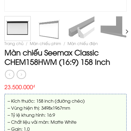
Trang chủ
/
Màn chiếu phim
/
Màn chiếu điện
Màn chiếu Seemax Classic
CHEM158HWM (16:9) 158 Inch
23.500.000
₫
– Kích thước: 158 inch (đường chéo)
– Vùng hiện thị: 3498x1967mm
– Tỷ lệ khung hình: 16:9
– Chất liệu vải màn: Matte White
– Gain: 1.0