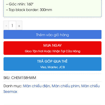
– Góc nhìn: 160°
– Top black border: 300mm
Màn chiếu Seemax Classic CHEM158HWM (16:9) 158 Inch số l
Thêm vào giỏ hàng
MUA NGAY
Giao Tận Nơi Hoặc Nhận Tại Cửa Hàng
TRẢ GÓP QUA THẺ
Visa, Master, JCB
SKU:
CHEM158HWM
Danh mục:
Màn chiếu điện
,
Màn chiếu phim
,
Màn chiếu
Seemax