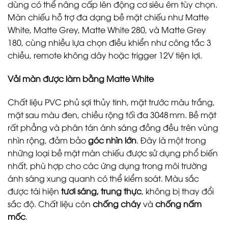
dùng có thể nâng cấp lên động cơ siêu êm tùy chọn.
Màn chiếu hỗ trợ đa dạng bề mặt chiếu như Matte
White, Matte Grey, Matte White 280, và Matte Grey
180, cùng nhiều lựa chọn điều khiển như công tắc 3
chiều, remote không dây hoặc trigger 12V tiện lợi.
Vải màn được làm bằng Matte White
Chất liệu PVC phủ sợi thủy tinh, mặt trước màu trắng,
mặt sau màu đen, chiều rộng tối đa 3048 mm. Bề mặt
rất phẳng và phân tán ánh sáng đồng đều trên vùng
nhìn rộng, đảm bảo
góc nhìn lớn
. Đây là một trong
những loại bề mặt màn chiếu được sử dụng phổ biến
nhất, phù hợp cho các ứng dụng trong môi trường
ánh sáng xung quanh có thể kiểm soát. Màu sắc
được tái hiện
tươi sáng, trung thực
, không bị thay đổi
sắc độ. Chất liệu còn
chống cháy
và
chống nấm
mốc
.