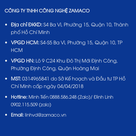
CÔNG TY TNHH CÔNG NGHỆ ZAMACO
Địa chỉ ĐKKD:
S4 Ba Vì, Phường 15, Quận 10, Thành
phố Hồ Chí Minh
VPGD HCM:
S4-S5 Ba Vì, Phường 15, Quận 10, TP
HCM
VPGD HN:
Lô 9 C24 Khu Đô Thị Mới Định Công,
Phường Định Công, Quận Hoàng Mai
MST:
0314965841 do Sở Kế hoạch và Đầu tư TP Hồ
Chí Minh cấp ngày 04/04/2018
Hotline:
Minh Tiến 0888.586.248 (Zalo)/ Đình Linh
0902.115.509 (zalo)
Email:
linhvd@zamaco.vn