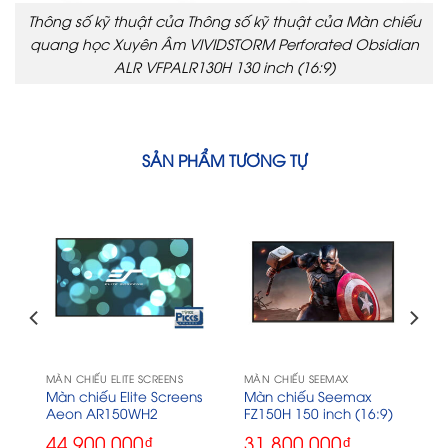
Thông số kỹ thuật của Thông số kỹ thuật của Màn chiếu
quang học Xuyên Âm VIVIDSTORM Perforated Obsidian
ALR VFPALR130H 130 inch (16:9)
SẢN PHẨM TƯƠNG TỰ
MÀN CHIẾU ELITE SCREENS
MÀN CHIẾU SEEMAX
s
Màn chiếu Elite Screens
Màn chiếu Seemax
Aeon AR150WH2
FZ150H 150 inch (16:9)
44.900.000
₫
31.800.000
₫