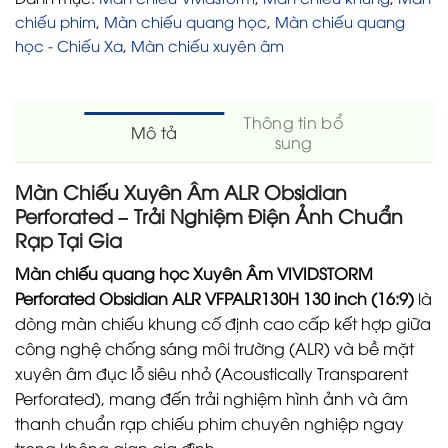
chiếu phim
,
Màn chiếu quang học
,
Màn chiếu quang
học - Chiếu Xa
,
Màn chiếu xuyên âm
Thông tin bổ
Mô tả
sung
Màn Chiếu Xuyên Âm ALR Obsidian
Perforated – Trải Nghiệm Điện Ảnh Chuẩn
Rạp Tại Gia
Màn chiếu quang học Xuyên Âm VIVIDSTORM
Perforated Obsidian ALR VFPALR130H 130 inch (16:9)
là
dòng màn chiếu khung cố định cao cấp kết hợp giữa
công nghệ chống sáng môi trường (ALR) và bề mặt
xuyên âm đục lỗ siêu nhỏ (Acoustically Transparent
Perforated), mang đến trải nghiệm hình ảnh và âm
thanh chuẩn rạp chiếu phim chuyên nghiệp ngay
trong không gian gia đình.