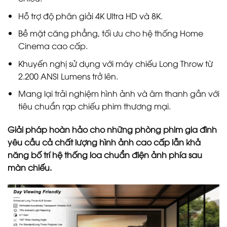
Hỗ trợ độ phân giải 4K Ultra HD và 8K.
Bề mặt căng phẳng, tối ưu cho hệ thống Home
Cinema cao cấp.
Khuyến nghị sử dụng với máy chiếu Long Throw từ
2.200 ANSI Lumens trở lên.
Mang lại trải nghiệm hình ảnh và âm thanh gần với
tiêu chuẩn rạp chiếu phim thương mại.
Giải pháp hoàn hảo cho những phòng phim gia đình
yêu cầu cả chất lượng hình ảnh cao cấp lẫn khả
năng bố trí hệ thống loa chuẩn điện ảnh phía sau
màn chiếu.