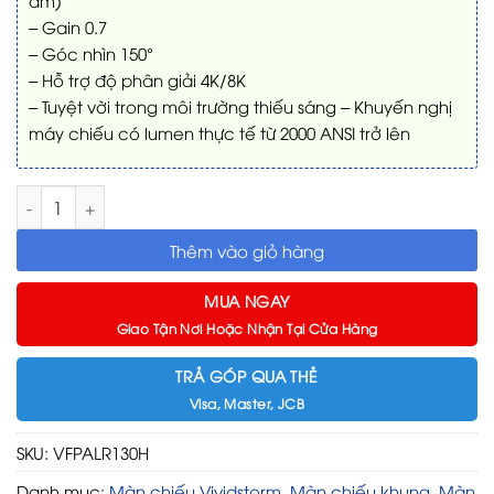
– Gain 0.7
– Góc nhìn 150°
– Hỗ trợ độ phân giải 4K/8K
– Tuyệt vời trong môi trường thiếu sáng – Khuyến nghị
máy chiếu có lumen thực tế từ 2000 ANSI trở lên
Màn chiếu quang học Xuyên Âm VIVIDSTORM Perforated Obsi
Thêm vào giỏ hàng
MUA NGAY
Giao Tận Nơi Hoặc Nhận Tại Cửa Hàng
TRẢ GÓP QUA THẺ
Visa, Master, JCB
SKU:
VFPALR130H
Danh mục:
Màn chiếu Vividstorm
,
Màn chiếu khung
,
Màn