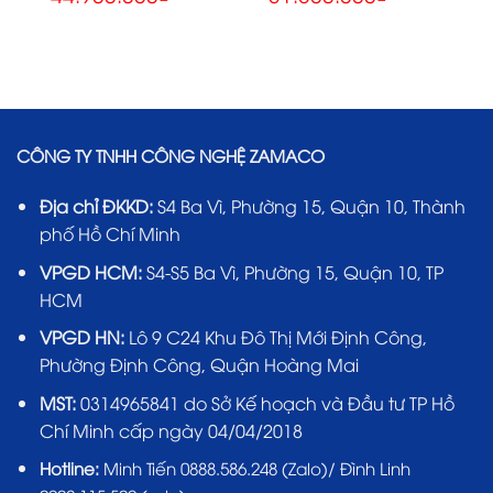
CÔNG TY TNHH CÔNG NGHỆ ZAMACO
Địa chỉ ĐKKD:
S4 Ba Vì, Phường 15, Quận 10, Thành
phố Hồ Chí Minh
VPGD HCM:
S4-S5 Ba Vì, Phường 15, Quận 10, TP
HCM
VPGD HN:
Lô 9 C24 Khu Đô Thị Mới Định Công,
Phường Định Công, Quận Hoàng Mai
MST:
0314965841 do Sở Kế hoạch và Đầu tư TP Hồ
Chí Minh cấp ngày 04/04/2018
Hotline:
Minh Tiến 0888.586.248 (Zalo)/ Đình Linh