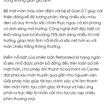
Bề mặt màn màu xám đậm với hệ số Gain 0.7 giúp cải
thiện đáng kể độ tương phản, tăng chiều sâu màu
đen và duy trì màu sắc chân thực ngay cả khi phòng
có ánh sáng môi trường. Công nghệ ALR đặc biệt có
khả năng loại bỏ khoảng 75% ánh sáng nhiễu từ môi
trường, giúp hình ảnh nổi khối và sắc nét hơn so với
màn chiếu trắng thông thường.
Điểm nổi bật của phiên bản Perforated là hàng ngàn
lỗ siêu nhỏ được phân bố đồng đều trên toàn bộ bề
mặt màn, cho phép âm thanh từ loa Front và Center
đặt phía sau màn truyền qua gần như nguyên vẹn.
Giải pháp này giúp tái tạo chính xác vị trí âm thanh
trên màn hình, tạo cảm giác lời thoại và hiệu ứng
phát ra trực tiếp từ nhân vật như tại các rạp chiếu
phim thương mại.