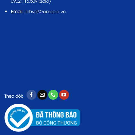
0902.115.509 (zalo)
Email:
linhvd@zamaco.vn
Theo dõi: