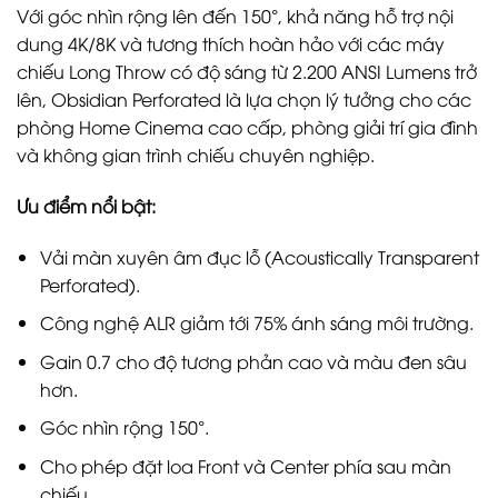
Với góc nhìn rộng lên đến 150°, khả năng hỗ trợ nội
dung 4K/8K và tương thích hoàn hảo với các máy
chiếu Long Throw có độ sáng từ 2.200 ANSI Lumens trở
lên, Obsidian Perforated là lựa chọn lý tưởng cho các
phòng Home Cinema cao cấp, phòng giải trí gia đình
và không gian trình chiếu chuyên nghiệp.
Ưu điểm nổi bật:
Vải màn xuyên âm đục lỗ (Acoustically Transparent
Perforated).
Công nghệ ALR giảm tới 75% ánh sáng môi trường.
Gain 0.7 cho độ tương phản cao và màu đen sâu
hơn.
Góc nhìn rộng 150°.
Cho phép đặt loa Front và Center phía sau màn
chiếu.