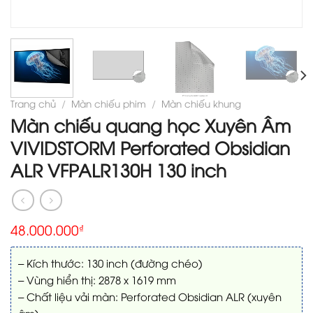
Trang chủ
/
Màn chiếu phim
/
Màn chiếu khung
Màn chiếu quang học Xuyên Âm
VIVIDSTORM Perforated Obsidian
ALR VFPALR130H 130 inch
48.000.000
₫
– Kích thước: 130 inch (đường chéo)
– Vùng hiển thị: 2878 x 1619 mm
– Chất liệu vải màn: Perforated Obsidian ALR (xuyên
âm)