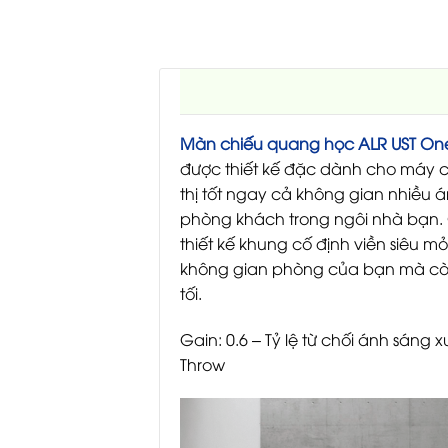
Màn chiếu quang học ALR UST One
được thiết kế đặc dành cho máy chi
thị tốt ngay cả không gian nhiều á
phòng khách trong ngôi nhà bạn. C
thiết kế khung cố định viền siêu 
không gian phòng của bạn mà còn 
tối.
Gain: 0.6 – Tỷ lệ từ chối ánh sáng
Throw