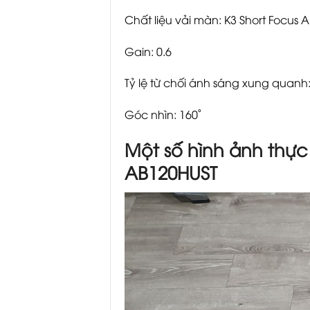
Chất liệu vải màn: K3 Short Focus An
Gain: 0.6
Tỷ lệ từ chối ánh sáng xung quanh
Góc nhìn: 160˚
Một số hình ảnh thự
AB120HUST