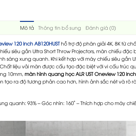
Mô tả
Thông tin bổ sung
Đánh giá (0)
view 120 inch AB120HUST
hỗ trợ độ phân giải 4K, 8K từ c
ếu siêu gần Ultra Short Throw Projectors, màn chiếu đặc b
nh sáng xung quanh. Khi kết hợp với máy chiếu siêu gần US
hất liệu vải màn được cấu tạo đặc biệt với vi cấu trúc 
mỏng 10mm,
màn hình quang học ALR UST Oneview 120 inc
tạo ra độ tương phản cao hơn, hình ảnh sắc nét và rõ r
 xung quanh: 93% – Góc nhìn: 160˚ – Thích hợp cho máy chiếu