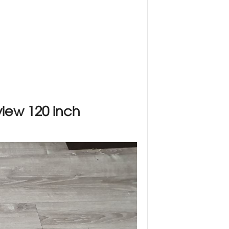
view
120 inch