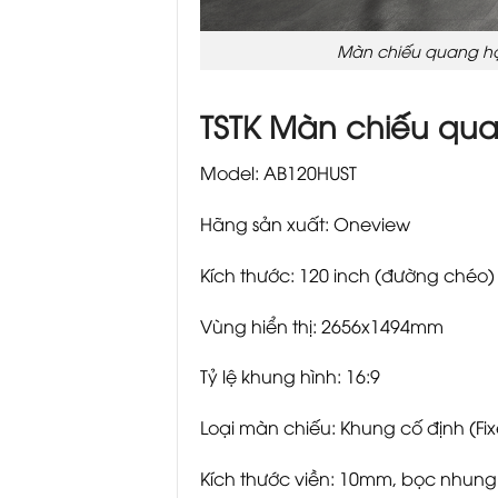
Màn chiếu quang học
TSTK Màn chiếu qu
Model: AB120HUST
Hãng sản xuất: Oneview
Kích thước: 120 inch (đường chéo)
Vùng hiển thị: 2656x1494mm
Tỷ lệ khung hình: 16:9
Loại màn chiếu: Khung cố định (Fi
Kích thước viền: 10mm, bọc nhun