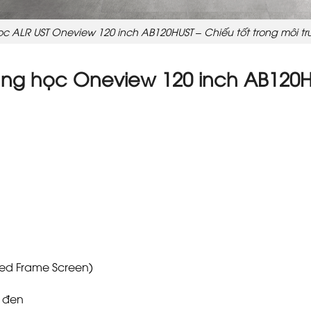
 ALR UST Oneview 120 inch AB120HUST – Chiếu tốt trong môi t
ang học Oneview 120 inch AB120
xed Frame Screen)
g đen