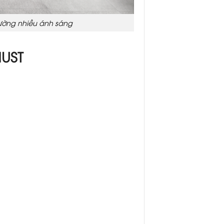
rường nhiều ánh sáng
HUST