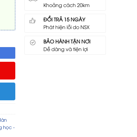
Khoảng cách 20km
ĐỔI TRẢ 15 NGÀY
Phát hiện lỗi do NSX
0HUST số lượng
BẢO HÀNH TẬN NƠI
Dễ dàng và tiện lợi
àn
 học -