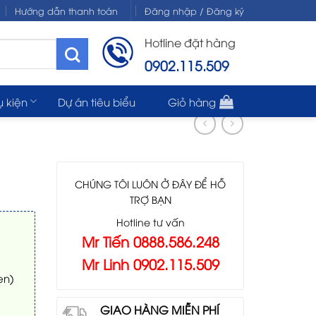
Hướng dẫn thanh toán
Đăng nhập / Đăng ký
Hotline đặt hàng
0902.115.509
ụ kiện
Dự án tiêu biểu
Giỏ hàng
CHÚNG TÔI LUÔN Ở ĐÂY ĐỂ HỖ
TRỢ BẠN
Hotline tư vấn
Mr Tiến 0888.586.248
Mr Linh 0902.115.509
en)
GIAO HÀNG MIỄN PHÍ