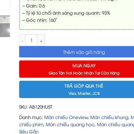
– Gain: 0.6
– Tỷ lệ từ chối ánh sáng xung quanh: 93%
– Góc nhìn: 160˚
Màn chiếu quang học ALR UST Oneview 120 inch AB12
Thêm vào giỏ hàng
MUA NGAY
Giao Tận Nơi Hoặc Nhận Tại Cửa Hàng
TRẢ GÓP QUA THẺ
Visa, Master, JCB
SKU:
AB120HUST
Danh mục:
Màn chiếu Oneview
,
Màn chiếu khung
,
M
chiếu phim
,
Màn chiếu quang học
,
Màn chiếu quang
Siêu Gần