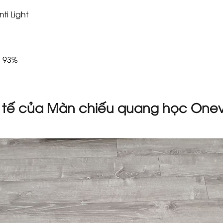
ti Light
: 93%
c tế của Màn chiếu quang học One