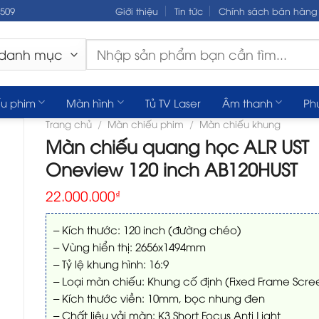
.509
Giới thiệu
Tin tức
Chính sách bán hàng
Tìm
kiếm:
u phim
Màn hình
Tủ TV Laser
Âm thanh
Ph
Trang chủ
/
Màn chiếu phim
/
Màn chiếu khung
Màn chiếu quang học ALR UST
Oneview 120 inch AB120HUST
22.000.000
₫
– Kích thước: 120 inch (đường chéo)
– Vùng hiển thị: 2656x1494mm
– Tỷ lệ khung hình: 16:9
– Loại màn chiếu: Khung cố định (Fixed Frame Scre
– Kích thước viền: 10mm, bọc nhung đen
– Chất liệu vải màn: K3 Short Focus Anti Light