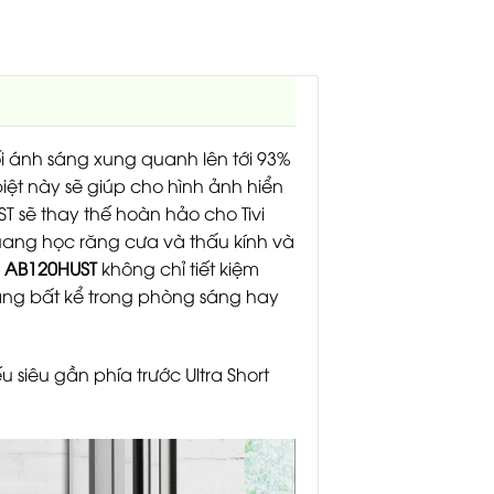
hối ánh sáng xung quanh lên tới 93%
iệt này sẽ giúp cho hình ảnh hiển
T sẽ thay thế hoàn hảo cho Tivi
quang học răng cưa và thấu kính và
h AB120HUST
không chỉ tiết kiệm
àng bất kể trong phòng sáng hay
 siêu gần phía trước Ultra Short