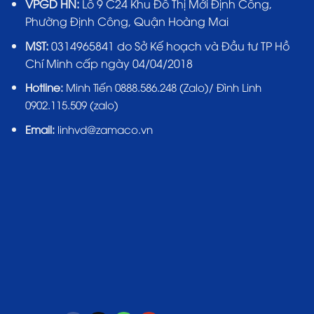
VPGD HN:
Lô 9 C24 Khu Đô Thị Mới Định Công,
Phường Định Công, Quận Hoàng Mai
MST:
0314965841 do Sở Kế hoạch và Đầu tư TP Hồ
Chí Minh cấp ngày 04/04/2018
Hotline:
Minh Tiến 0888.586.248 (Zalo)/ Đình Linh
0902.115.509 (zalo)
Email:
linhvd@zamaco.vn