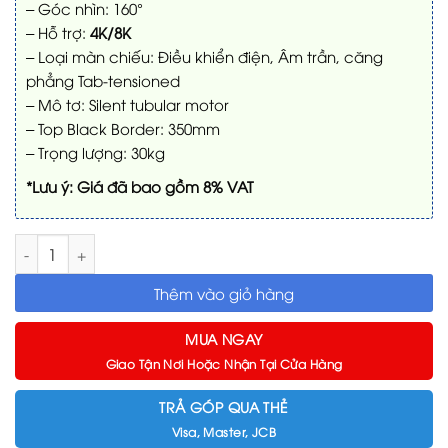
– Góc nhìn: 160°
– Hỗ trợ:
4K/8K
– Loại màn chiếu: Điều khiển điện, Âm trần, căng
phẳng Tab-tensioned
– Mô tơ: Silent tubular motor
– Top Black Border: 350mm
– Trọng lượng: 30kg
*Lưu ý: Giá đã bao gồm 8% VAT
Màn chiếu âm trần VIVIDSTORM VPCLW135H 135 Inch (16:9) s
Thêm vào giỏ hàng
MUA NGAY
Giao Tận Nơi Hoặc Nhận Tại Cửa Hàng
TRẢ GÓP QUA THẺ
Visa, Master, JCB