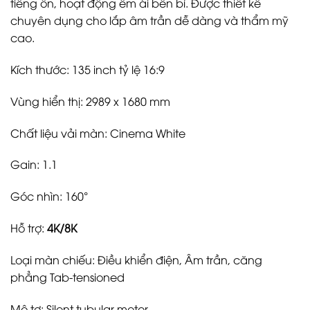
tiếng ồn, hoạt động êm ái bền bỉ. Được thiết kế
chuyên dụng cho lắp âm trần dễ dàng và thẩm mỹ
cao.
Kích thước: 135 inch tỷ lệ 16:9
Vùng hiển thị: 2989 x 1680 mm
Chất liệu vải màn: Cinema White
Gain: 1.1
Góc nhìn: 160°
Hỗ trợ:
4K/8K
Loại màn chiếu: Điều khiển điện, Âm trần, căng
phẳng Tab-tensioned
Mô tơ: Silent tubular motor