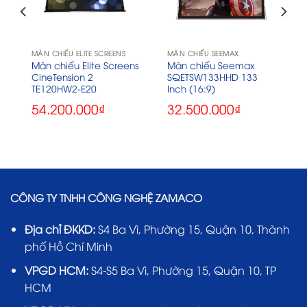
MÀN CHIẾU ELITE SCREENS
MÀN CHIẾU SEEMAX
Màn chiếu Elite Screens
Màn chiếu Seemax
CineTension 2
SQETSW133HHD 133
TE120HW2-E20
Inch (16:9)
54.200.000
₫
32.500.000
₫
CÔNG TY TNHH CÔNG NGHỆ ZAMACO
Địa chỉ ĐKKD:
S4 Ba Vì, Phường 15, Quận 10, Thành
phố Hồ Chí Minh
VPGD HCM:
S4-S5 Ba Vì, Phường 15, Quận 10, TP
HCM