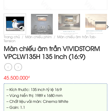
Trang chủ
/
Màn chiếu phim
/
Màn chiếu âm trần Tab-
Tension
Màn chiếu âm trần VIVIDSTORM
VPCLW135H 135 Inch (16:9)
45.500.000
₫
– Kích thước: 135 inch tỷ lệ 16:9
– Vùng hiển thị: 1989 x 1680 mm
– Chất liệu vải màn: Cinema White
– Gain: 1.1