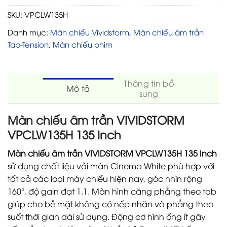
SKU:
VPCLW135H
Danh mục:
Màn chiếu Vividstorm
,
Màn chiếu âm trần
Tab-Tension
,
Màn chiếu phim
Thông tin bổ
Mô tả
sung
Màn chiếu âm trần VIVIDSTORM
VPCLW135H 135 Inch
Màn chiếu âm trần VIVIDSTORM VPCLW135H 135 Inch
sử dụng chất liệu vải màn Cinema White phù hợp với
tất cả các loại máy chiếu hiện nay, góc nhìn rộng
160°, độ gain đạt 1.1. Màn hình căng phẳng theo tab
giúp cho bề mặt không có nếp nhăn và phẳng theo
suốt thời gian dài sử dụng. Động cơ hình ống ít gây