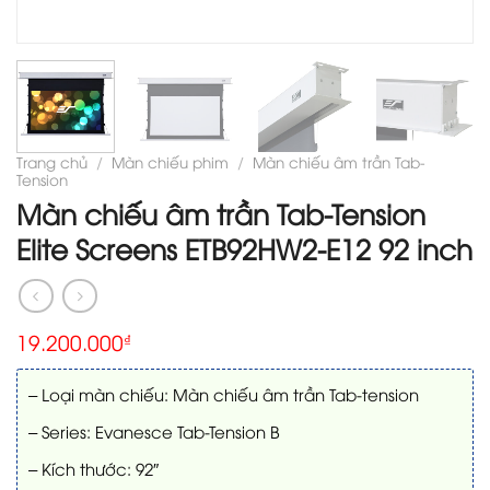
Trang chủ
/
Màn chiếu phim
/
Màn chiếu âm trần Tab-
Tension
Màn chiếu âm trần Tab-Tension
Elite Screens ETB92HW2-E12 92 inch
19.200.000
₫
– Loại màn chiếu: Màn chiếu âm trần Tab-tension
– Series: Evanesce Tab-Tension B
– Kích thước: 92″