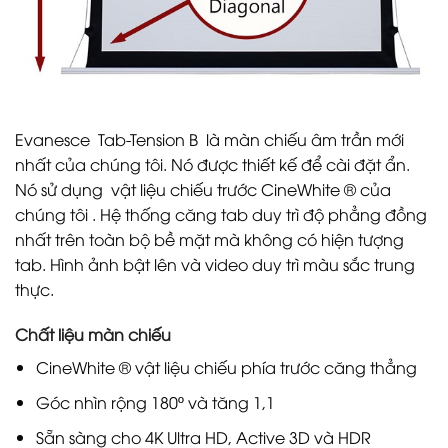
Evanesce Tab-Tension B là màn chiếu âm trần mới
nhất của chúng tôi. Nó được thiết kế để cài đặt ẩn.
Nó sử dụng vật liệu chiếu trước CineWhite ® của
chúng tôi . Hệ thống căng tab duy trì độ phẳng đồng
nhất trên toàn bộ bề mặt mà không có hiện tượng
tab. Hình ảnh bật lên và video duy trì màu sắc trung
thực.
Chất liệu màn chiếu
CineWhite ® vật liệu chiếu phía trước căng thẳng
Góc nhìn rộng 180º và tăng 1,1
Sẵn sàng cho 4K Ultra HD, Active 3D và HDR