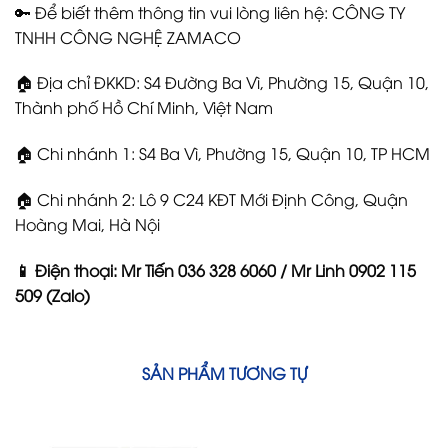
🔑 Để biết thêm thông tin vui lòng liên hệ: CÔNG TY
TNHH CÔNG NGHỆ ZAMACO
🏠 Địa chỉ ĐKKD: S4 Đường Ba Vì, Phường 15, Quận 10,
Thành phố Hồ Chí Minh, Việt Nam
🏠 Chi nhánh 1: S4 Ba Vì, Phường 15, Quận 10, TP HCM
🏠 Chi nhánh 2: Lô 9 C24 KĐT Mới Định Công, Quận
Hoàng Mai, Hà Nội
📱 Điện thoại: Mr Tiến 036 328 6060 / Mr Linh 0902 115
509 (Zalo)
SẢN PHẨM TƯƠNG TỰ