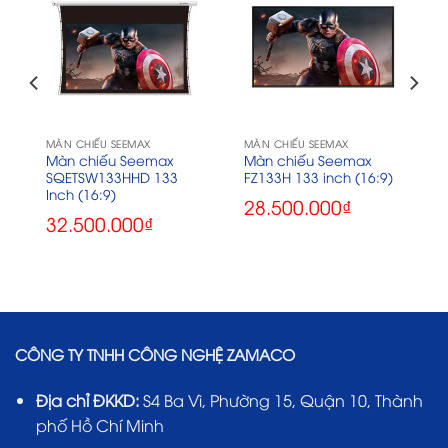
MÀN CHIẾU SEEMAX
MÀN CHIẾU SEEMAX
s
Màn chiếu Seemax
Màn chiếu Seemax
SQETSW133HHD 133
FZ133H 133 inch (16:9)
Inch (16:9)
28.500.000
₫
32.500.000
₫
CÔNG TY TNHH CÔNG NGHỆ ZAMACO
Địa chỉ ĐKKD:
S4 Ba Vì, Phường 15, Quận 10, Thành
phố Hồ Chí Minh