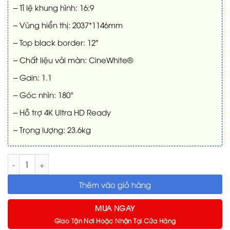
– Tỉ lệ khung hình: 16:9
– Vùng hiển thị: 2037*1146mm
– Top black border: 12″
– Chất liệu vải màn: CineWhite®
– Gain: 1.1
– Góc nhìn: 180°
– Hỗ trợ 4K Ultra HD Ready
– Trọng lượng: 23.6kg
Màn chiếu âm trần Tab-Tension Elite Screens ETB92HW2-E12 92 
Thêm vào giỏ hàng
MUA NGAY
Giao Tận Nơi Hoặc Nhận Tại Cửa Hàng