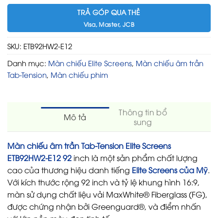
TRẢ GÓP QUA THẺ
Visa, Master, JCB
SKU:
ETB92HW2-E12
Danh mục:
Màn chiếu Elite Screens
,
Màn chiếu âm trần
Tab-Tension
,
Màn chiếu phim
Thông tin bổ
Mô tả
sung
Màn chiếu âm trần Tab-Tension Elite Screens
ETB92HW2-E12 92
inch là một sản phẩm chất lượng
cao của thương hiệu danh tiếng
Elite Screens của Mỹ
.
Với kích thước rộng 92 inch và tỷ lệ khung hình 16:9,
màn sử dụng chất liệu vải MaxWhite® Fiberglass (FG),
được chứng nhận bởi Greenguard®, và điểm nhấn