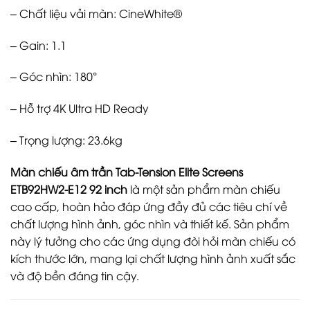
– Chất liệu vải màn: CineWhite®
– Gain: 1.1
– Góc nhìn: 180°
– Hỗ trợ 4K Ultra HD Ready
– Trọng lượng: 23.6kg
Màn chiếu âm trần Tab-Tension Elite Screens
ETB92HW2-E12 92 inch
là một sản phẩm màn chiếu
cao cấp, hoàn hảo đáp ứng đầy đủ các tiêu chí về
chất lượng hình ảnh, góc nhìn và thiết kế. Sản phẩm
này lý tưởng cho các ứng dụng đòi hỏi màn chiếu có
kích thước lớn, mang lại chất lượng hình ảnh xuất sắc
và độ bền đáng tin cậy.