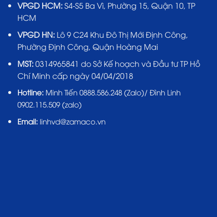
VPGD HCM:
S4-S5 Ba Vì, Phường 15, Quận 10, TP
HCM
VPGD HN:
Lô 9 C24 Khu Đô Thị Mới Định Công,
Phường Định Công, Quận Hoàng Mai
MST:
0314965841 do Sở Kế hoạch và Đầu tư TP Hồ
Chí Minh cấp ngày 04/04/2018
Hotline:
Minh Tiến 0888.586.248 (Zalo)/ Đình Linh
0902.115.509 (zalo)
Email:
linhvd@zamaco.vn