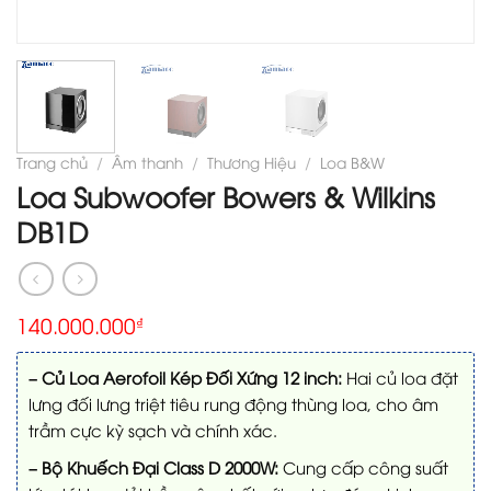
Trang chủ
/
Âm thanh
/
Thương Hiệu
/
Loa B&W
Loa Subwoofer Bowers & Wilkins
DB1D
140.000.000
₫
– Củ Loa Aerofoil Kép Đối Xứng 12 inch:
Hai củ loa đặt
lưng đối lưng triệt tiêu rung động thùng loa, cho âm
trầm cực kỳ sạch và chính xác.
– Bộ Khuếch Đại Class D 2000W:
Cung cấp công suất