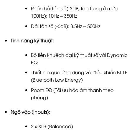
Phản hồi tần số (-3dB, tập trung ở mức
100Hz): 10Hz – 350Hz
Dải tần số (-6dB): 8.5Hz – 500Hz
Tính năng kỹ thuật:
Bộ tiền khuếch đại kỹ thuật số với Dynamic
EQ
Thiết lập qua ứng dụng và điều khiển BT-LE
(Bluetooth Low Energy)
Room EQ (Tối ưu hóa âm thanh theo
phòng)
Ngõ vào (Inputs):
2 x XLR (Balanced)