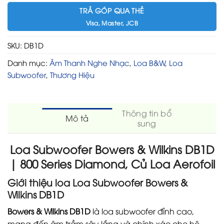
TRẢ GÓP QUA THẺ
Visa, Master, JCB
SKU:
DB1D
Danh mục:
Âm Thanh Nghe Nhạc
,
Loa B&W
,
Loa
Subwoofer
,
Thương Hiệu
Thông tin bổ
Mô tả
sung
Loa Subwoofer Bowers & Wilkins DB1D
| 800 Series Diamond, Củ Loa Aerofoil
Giới thiệu loa Loa Subwoofer Bowers &
Wilkins DB1D
Bowers & Wilkins DB1D
là loa subwoofer đỉnh cao,
mang đến âm trầm sâu lắng và chính xác cho hệ