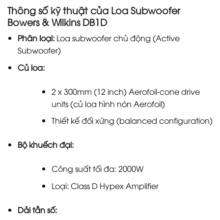
Thông số kỹ thuật của Loa Subwoofer
Bowers & Wilkins DB1D
Phân loại:
Loa subwoofer chủ động (Active
Subwoofer)
Củ loa:
2 x 300mm (12 inch) Aerofoil-cone drive
units (củ loa hình nón Aerofoil)
Thiết kế đối xứng (balanced configuration)
Bộ khuếch đại:
Công suất tối đa: 2000W
Loại: Class D Hypex Amplifier
Dải tần số: