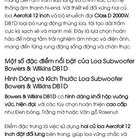
thống âm thanh hi-end. Với thiết kế đối xứng hai củ
loa
Aerofoil 12 inch
và bộ khuếch đại
Class D 2000W
,
DB1D loại bỏ rung động thùng loa, tái tạo dải trầm
cực kỳ sạch sẽ và mạnh mẽ. Đây là lựa chọn hoàn
hảo để nâng tầm trải nghiệm âm nhạc và điện ảnh,
mang đến từng rung động sống động và chân thực.
Một số đặc điểm nổi bật của Loa Subwoofer
Bowers & Wilkins DB1D
Hình Dáng và Kích Thước Loa Subwoofer
Bowers & Wilkins DB1D
Bowers & Wilkins DB1D
có
hình dáng khối hộp vuông
vức, hiện đại
, với các tùy chọn hoàn thiện
cao cấp
như Đen bóng, Trắng mờ hoặc Vân gỗ Rosenut.
Điểm đặc trưng là việc sử dụng
hai củ loa Aerofoil 12
inch đặt đối lưng
bên trong, giúp loa vững chắc và