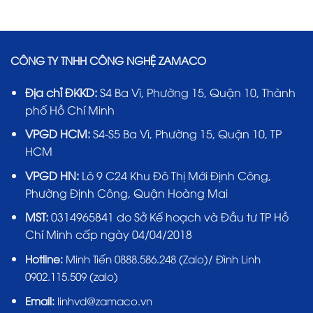
CÔNG TY TNHH CÔNG NGHỆ ZAMACO
Địa chỉ ĐKKD:
S4 Ba Vì, Phường 15, Quận 10, Thành
phố Hồ Chí Minh
VPGD HCM:
S4-S5 Ba Vì, Phường 15, Quận 10, TP
HCM
VPGD HN:
Lô 9 C24 Khu Đô Thị Mới Định Công,
Phường Định Công, Quận Hoàng Mai
MST:
0314965841 do Sở Kế hoạch và Đầu tư TP Hồ
Chí Minh cấp ngày 04/04/2018
Hotline:
Minh Tiến 0888.586.248 (Zalo)/ Đình Linh
0902.115.509 (zalo)
Email:
linhvd@zamaco.vn