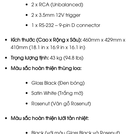
2 x RCA (Unbalanced)
2 x 3.5mm 12V trigger
1 x RS-232 – 9-pin D connector
Kích thước (Cao x Rộng x Sâu):
460mm x 429mm x
410mm (18.1 in x 16.9 in x 16.1 in)
Trọng lượng tịnh:
43 kg (94.8 lbs)
Màu sắc hoàn thiện thùng loa:
Gloss Black (Đen bóng)
Satin White (Trắng mờ)
Rosenut (Vân gỗ Rosenut)
Màu sắc hoàn thiện lưới tản nhiệt:
Black (với màu Gloss Black và Rosenut)