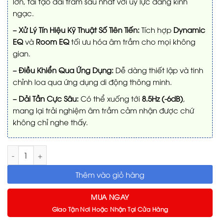
lớn, tái tạo dải trầm sâu nhất với uy lực đáng kinh
ngạc.
– Xử Lý Tín Hiệu Kỹ Thuật Số Tiên Tiến:
Tích hợp
Dynamic
EQ
và
Room EQ
tối ưu hóa âm trầm cho mọi không
gian.
– Điều Khiển Qua Ứng Dụng:
Dễ dàng thiết lập và tinh
chỉnh loa qua ứng dụng di động thông minh.
– Dải Tần Cực Sâu:
Có thể xuống tới
8.5Hz (-6dB)
,
mang lại trải nghiệm âm trầm cảm nhận được chứ
không chỉ nghe thấy.
Loa Subwoofer Bowers & Wilkins DB1D số lượng
Thêm vào giỏ hàng
MUA NGAY
Giao Tận Nơi Hoặc Nhận Tại Cửa Hàng