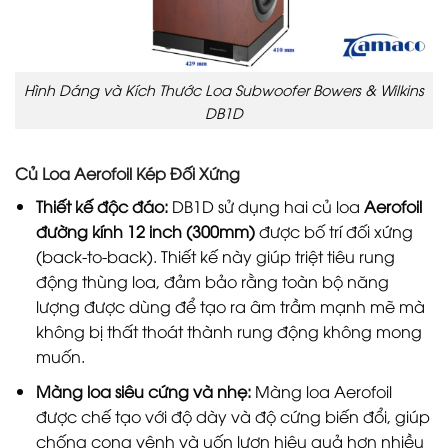
Hình Dáng và Kích Thước Loa Subwoofer Bowers & Wilkins
DB1D
Củ Loa Aerofoil Kép Đối Xứng
Thiết kế độc đáo:
DB1D sử dụng hai củ loa
Aerofoil
đường kính 12 inch (300mm)
được bố trí đối xứng
(back-to-back). Thiết kế này giúp triệt tiêu rung
động thùng loa, đảm bảo rằng toàn bộ năng
lượng được dùng để tạo ra âm trầm mạnh mẽ mà
không bị thất thoát thành rung động không mong
muốn.
Màng loa siêu cứng và nhẹ:
Màng loa Aerofoil
được chế tạo với độ dày và độ cứng biến đổi, giúp
chống cong vênh và uốn lượn hiệu quả hơn nhiều