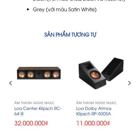
Grey (với màu Satin White)
SẢN PHẨM TƯƠNG TỰ
ÂM THANH NGHE NHẠC
ÂM THANH NGHE NHẠC
Loa Center Klipsch RC-
Loa Dolby Atmos
64 III
Klipsch RP-500SA
32.000.000
₫
11.000.000
₫