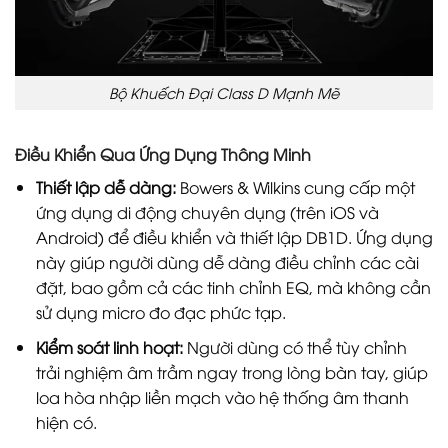
Bộ Khuếch Đại Class D Mạnh Mẽ
Điều Khiển Qua Ứng Dụng Thông Minh
Thiết lập dễ dàng:
Bowers & Wilkins cung cấp một
ứng dụng di động chuyên dụng (trên iOS và
Android) để điều khiển và thiết lập DB1D. Ứng dụng
này giúp người dùng dễ dàng điều chỉnh các cài
đặt, bao gồm cả các tinh chỉnh EQ, mà không cần
sử dụng micro đo đạc phức tạp.
Kiểm soát linh hoạt:
Người dùng có thể tùy chỉnh
trải nghiệm âm trầm ngay trong lòng bàn tay, giúp
loa hòa nhập liền mạch vào hệ thống âm thanh
hiện có.