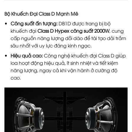
Bộ Khuếch Đại Class D Mạnh Mẽ
Công suất ấn tượng:
DB1D được trang bị bộ
khuếch đại
Class D Hypex công suất 2000W
, cung
cấp nguồn năng lượng dồi dào để tái tạo dải trầm
sâu nhất với uy lực đáng kinh ngạc.
Hiệu quả cao:
Công nghệ khuếch đại Class D giúp
loa hoạt động hiệu quả, ít sinh nhiệt và tiết kiệm
năng lượng, ngay cả khi vận hành ở cường độ
cao.