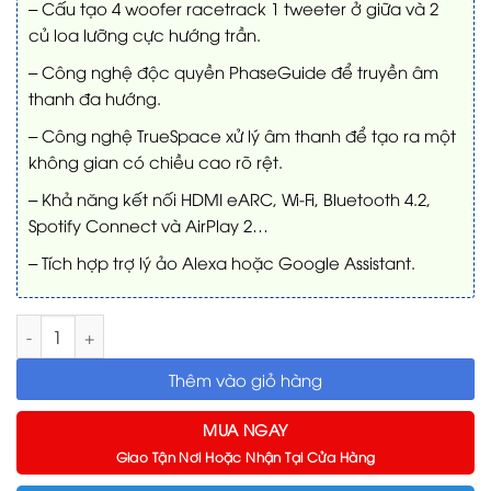
– Cấu tạo 4 woofer racetrack 1 tweeter ở giữa và 2
củ loa lưỡng cực hướng trần.
– Công nghệ độc quyền PhaseGuide để truyền âm
thanh đa hướng.
– Công nghệ TrueSpace xử lý âm thanh để tạo ra một
không gian có chiều cao rõ rệt.
– Khả năng kết nối HDMI eARC, Wi-Fi, Bluetooth 4.2,
Spotify Connect và AirPlay 2…
– Tích hợp trợ lý ảo Alexa hoặc Google Assistant.
Loa Soundbar Bose Smart 900 số lượng
Thêm vào giỏ hàng
MUA NGAY
Giao Tận Nơi Hoặc Nhận Tại Cửa Hàng