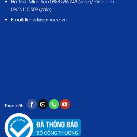
Hotline:
Minh Tiến 0888.586.248 (Zalo)/ Đình Linh
0902.115.509 (zalo)
Email:
linhvd@zamaco.vn
Theo dõi: