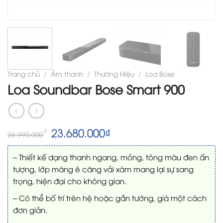
Trang chủ
/
Âm thanh
/
Thương Hiệu
/
Loa Bose
Loa Soundbar Bose Smart 900
Giá
Giá
23.680.000
₫
₫
26.990.000
gốc
hiện
là:
tại
– Thiết kế dạng thanh ngang, mỏng, tông màu đen ấn
26.990.000₫.
là:
23.680.000₫.
tượng, lớp màng ê căng vải xám mang lại sự sang
trọng, hiện đại cho không gian.
– Có thể bố trí trên hệ hoặc gắn tường, giá một cách
đơn giản.