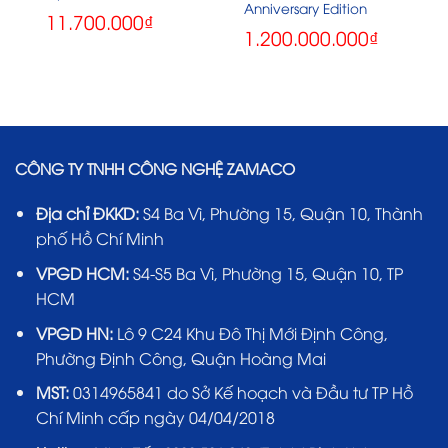
Anniversary Edition
11.700.000
₫
1.200.000.000
₫
CÔNG TY TNHH CÔNG NGHỆ ZAMACO
Địa chỉ ĐKKD:
S4 Ba Vì, Phường 15, Quận 10, Thành
phố Hồ Chí Minh
VPGD HCM:
S4-S5 Ba Vì, Phường 15, Quận 10, TP
HCM
VPGD HN:
Lô 9 C24 Khu Đô Thị Mới Định Công,
Phường Định Công, Quận Hoàng Mai
MST:
0314965841 do Sở Kế hoạch và Đầu tư TP Hồ
Chí Minh cấp ngày 04/04/2018