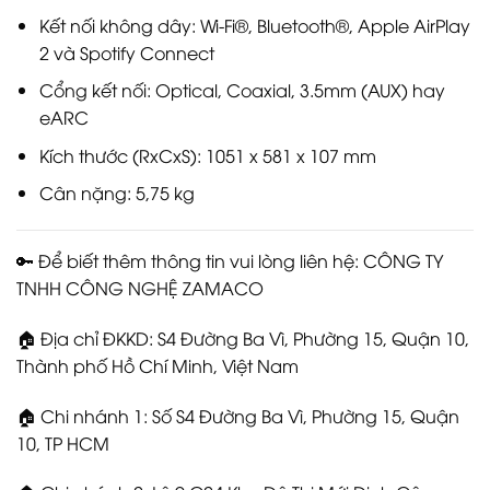
Kết nối không dây: Wi-Fi®, Bluetooth®, Apple AirPlay
2 và Spotify Connect
Cổng kết nối: Optical, Coaxial, 3.5mm (AUX) hay
eARC
Kích thước (RxCxS): 1051 x 581 x 107 mm
Cân nặng: 5,75 kg
🔑 Để biết thêm thông tin vui lòng liên hệ: CÔNG TY
TNHH CÔNG NGHỆ ZAMACO
🏠 Địa chỉ ĐKKD: S4 Đường Ba Vì, Phường 15, Quận 10,
Thành phố Hồ Chí Minh, Việt Nam
🏠 Chi nhánh 1: Số S4 Đường Ba Vì, Phường 15, Quận
10, TP HCM