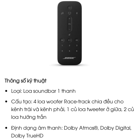
Thông số kỹ thuật
Loại: Loa soundbar 1 thanh
Cấu tạo: 4 loa woofer Race-track chia đều cho
kênh trái và kênh phải, 1 củ loa tweeter ở giữa, 2 củ
loa hướng trần
Định dạng âm thanh: Dolby Atmos®, Dolby Digital,
Dolby TrueHD