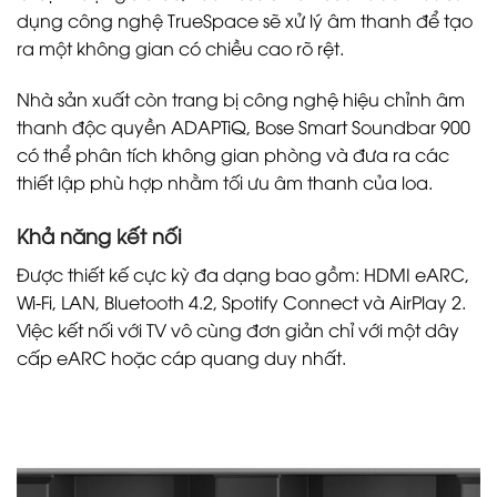
dụng công nghệ TrueSpace sẽ xử lý âm thanh để tạo
ra một không gian có chiều cao rõ rệt.
Nhà sản xuất còn trang bị công nghệ hiệu chỉnh âm
thanh độc quyền ADAPTiQ, Bose Smart Soundbar 900
có thể phân tích không gian phòng và đưa ra các
thiết lập phù hợp nhằm tối ưu âm thanh của loa.
Khả năng kết nối
Được thiết kế cực kỳ đa dạng bao gồm: HDMI eARC,
Wi-Fi, LAN, Bluetooth 4.2, Spotify Connect và AirPlay 2.
Việc kết nối với TV vô cùng đơn giản chỉ với một dây
cấp eARC hoặc cáp quang duy nhất.