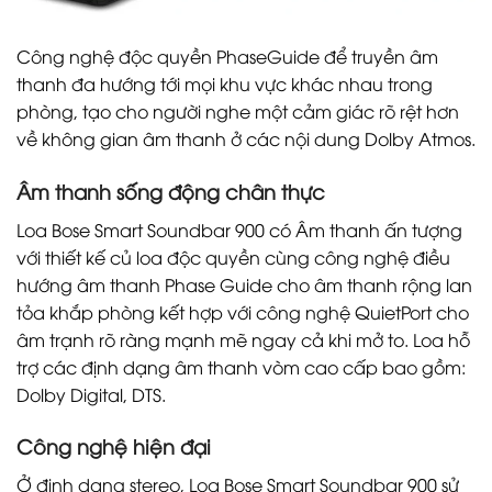
Công nghệ độc quyền PhaseGuide để truyền âm
thanh đa hướng tới mọi khu vực khác nhau trong
phòng, tạo cho người nghe một cảm giác rõ rệt hơn
về không gian âm thanh ở các nội dung Dolby Atmos.
Âm thanh sống động chân thực
Loa Bose Smart Soundbar 900 có Âm thanh ấn tượng
với thiết kế củ loa độc quyền cùng công nghệ điều
hướng âm thanh Phase Guide cho âm thanh rộng lan
tỏa khắp phòng kết hợp với công nghệ QuietPort cho
âm trạnh rõ ràng mạnh mẽ ngay cả khi mở to. Loa hỗ
trợ các định dạng âm thanh vòm cao cấp bao gồm:
Dolby Digital, DTS.
Công nghệ hiện đại
Ở định dạng stereo, Loa Bose Smart Soundbar 900 sử