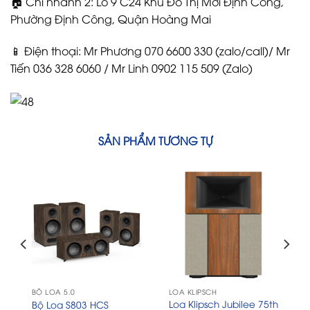
🏠 Chi nhánh 2: Lô 9 C24 Khu Đô Thị Mới Định Công,
Phường Định Công, Quận Hoàng Mai
📱 Điện thoại: Mr Phương 070 6600 330 (zalo/call)/ Mr
Tiến 036 328 6060 / Mr Linh 0902 115 509 (Zalo)
SẢN PHẨM TƯƠNG TỰ
BỘ LOA 5.0
LOA KLIPSCH
Loa Klipsch Jubilee 75th
Bộ Loa S803 HCS