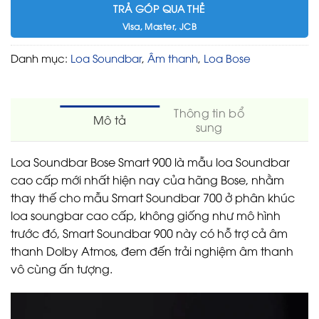
TRẢ GÓP QUA THẺ
Visa, Master, JCB
Danh mục:
Loa Soundbar
,
Âm thanh
,
Loa Bose
Thông tin bổ
Mô tả
sung
Loa Soundbar Bose Smart 900 là mẫu loa Soundbar
cao cấp mới nhất hiện nay của hãng Bose, nhằm
thay thế cho mẫu Smart Soundbar 700 ở phân khúc
loa soungbar cao cấp, không giống như mô hình
trước đó, Smart Soundbar 900 này có hỗ trợ cả âm
thanh Dolby Atmos, đem đến trải nghiệm âm thanh
vô cùng ấn tượng.