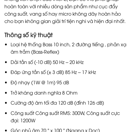
hoàn toàn với nhiều dòng sản phẩm như cục đẩy
công suất, vang số hay micro không dây hoàn hảo
cho bạn không gian giải trí tiện nghi và hiện đại nhất.
Thông số kỹ thuật
Loại hệ thống Bass 10 inch, 2 đường tiếng , phản xạ
âm trầm (Bass-Reflex)
Dải tần số (-10 dB) 50 Hz – 20 kHz
Đáp ứng tần số (± 3 dB) 85 Hz – 17 kHz
Độ nhạy (1W @ 1m) 95 dB
Trở kháng danh nghĩa 8 Ohm
Cường độ âm tối đa 120 dB (đỉnh 126 dB)
Công suất Công suất RMS: 300W, Công suất cực
đại: 1200W
Góc phủ âm 70 ° x 100 ° (Ngang x Dọc)