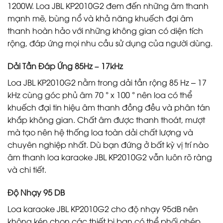
1200W. Loa JBL KP2010G2 đem đến những âm thanh
mạnh mẽ, bùng nổ và khả năng khuếch đại âm
thanh hoàn hảo với những không gian có diện tích
rộng, đáp ứng mọi nhu cầu sử dụng của người dùng.
Dải Tần Đáp Ứng 85Hz – 17kHz
Loa JBL KP2010G2 nằm trong dải tần rộng 85 Hz – 17
kHz cùng góc phủ âm 70 ° x 100 ° nên loa có thể
khuếch đại tin hiệu âm thanh đồng đều và phân tán
khắp không gian. Chất âm được thanh thoát, mượt
mà tạo nên hệ thống loa toàn dải chất lượng và
chuyên nghiệp nhất. Dù bạn đứng ở bất kỳ vị trí nào
âm thanh loa karaoke JBL KP2010G2 vẫn luôn rõ ràng
và chi tiết.
Độ Nhạy 95 DB
Loa karaoke JBL KP2010G2 cho độ nhạy 95dB nên
không kén chọn các thiết bị bạn có thể phối ghép