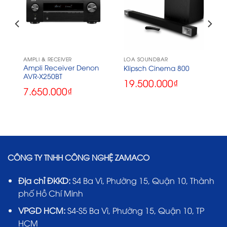
AMPLI & RECEIVER
LOA SOUNDBAR
h
Ampli Receiver Denon
Klipsch Cinema 800
AVR-X250BT
19.500.000
₫
7.650.000
₫
CÔNG TY TNHH CÔNG NGHỆ ZAMACO
Địa chỉ ĐKKD:
S4 Ba Vì, Phường 15, Quận 10, Thành
phố Hồ Chí Minh
VPGD HCM:
S4-S5 Ba Vì, Phường 15, Quận 10, TP
HCM