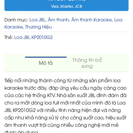
Visa, Master, JCB
Danh mục:
Loa JBL
,
Âm thanh
,
Âm thanh Karaoke
,
Loa
Karaoke
,
Thương Hiệu
Thẻ:
Loa JBL KP2010G2
Thông tin bổ
Mô tả
sung
Tiếp nối những thành công từ những sản phẩm loa
karaoke trước đây, đáp ứng yêu cầu ngày càng cao
của các hệ thống KTV. Nhà sản xuất JBL đình đám đã
cho ra mắt dòng loa full mới nhất của mình đó là Loa
JBL KP2010G2 với nhiều tính năng hiện đại và nâng
cấp như khả năng xử lý cho công suất cao, hiệu suất
âm thanh vượt trội cùng nhiều công nghệ mới mẻ
được áp dụng.