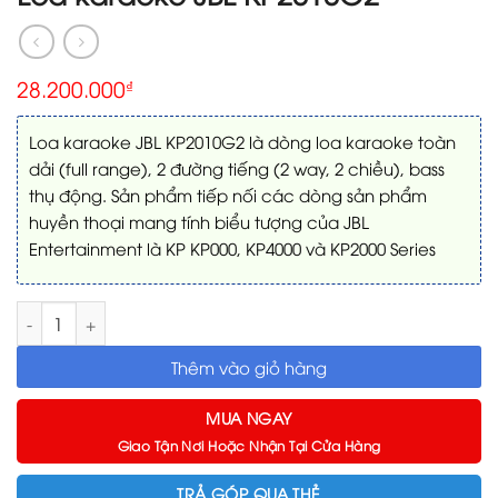
28.200.000
₫
Loa karaoke JBL KP2010G2 là dòng loa karaoke toàn
dải (full range), 2 đường tiếng (2 way, 2 chiều), bass
thụ động. Sản phẩm tiếp nối các dòng sản phẩm
huyền thoại mang tính biểu tượng của JBL
Entertainment là KP KP000, KP4000 và KP2000 Series
Loa karaoke JBL KP2010G2 số lượng
Thêm vào giỏ hàng
MUA NGAY
Giao Tận Nơi Hoặc Nhận Tại Cửa Hàng
TRẢ GÓP QUA THẺ