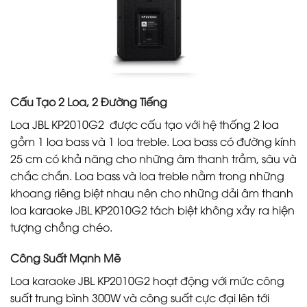
Cấu Tạo 2 Loa, 2 Đường Tiếng
Loa JBL KP2010G2 được cấu tạo với hệ thống 2 loa
gồm 1 loa bass và 1 loa treble. Loa bass có đường kính
25 cm có khả năng cho những âm thanh trầm, sâu và
chắc chắn. Loa bass và loa treble nằm trong những
khoang riêng biệt nhau nên cho những dải âm thanh
loa karaoke JBL KP2010G2 tách biệt không xảy ra hiện
tượng chồng chéo.
Công Suất Mạnh Mẽ
Loa karaoke JBL KP2010G2 hoạt động với mức công
suất trung bình 300W và công suất cực đại lên tới