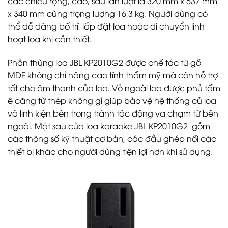
các chiều rộng, cao, sâu lần lượt là 320 mm x 537 mm
x 340 mm cùng trọng lượng 16,3 kg. Người dùng có
thể dễ dàng bố trí, lắp đặt loa hoặc di chuyển linh
hoạt loa khi cần thiết.
Phần thùng loa JBL KP2010G2 được chế tác từ gỗ
MDF không chỉ nâng cao tính thẩm mỹ mà còn hỗ trợ
tốt cho âm thanh của loa. Vỏ ngoài loa được phủ tấm
ê căng từ thép không gỉ giúp bảo vệ hệ thống củ loa
và linh kiện bên trong tránh tác động va chạm từ bên
ngoài. Mặt sau của loa karaoke JBL KP2010G2 gồm
các thông số kỹ thuật cơ bản, các đầu ghép nối các
thiết bị khác cho người dùng tiện lợi hơn khi sử dụng.