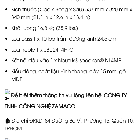
Kích thước (Cao x Rộng x Sâu) 537 mm x 320 mm x
340 mm (21,1 in x 12,6 in x 13,4 in)
Khối lượng 16,3 Kg (35,9 lbs.)
Loa bass 1 x 10 loa trầm đường kính 24,5 cm
Loa treble 1 x JBL 2414H-C
Kết nối đầu vào 1 x Neutrik® speakon® NL4MP
Kiểu dáng, chất liệu Hình thang, dày 15 mm, gỗ
MDF
Để biết thêm thông tin vui lòng liên hệ: CÔNG TY
TNHH CÔNG NGHỆ ZAMACO
🏠 Địa chỉ ĐKKD: S4 Đường Ba Vì, Phường 15, Quận 10,
TPHCM