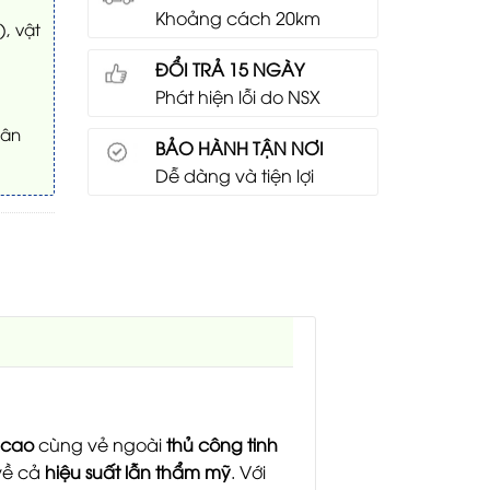
Khoảng cách 20km
), vật
ĐỔI TRẢ 15 NGÀY
Phát hiện lỗi do NSX
cân
BẢO HÀNH TẬN NƠI
Dễ dàng và tiện lợi
 cao
cùng vẻ ngoài
thủ công tinh
 về cả
hiệu suất lẫn thẩm mỹ
. Với