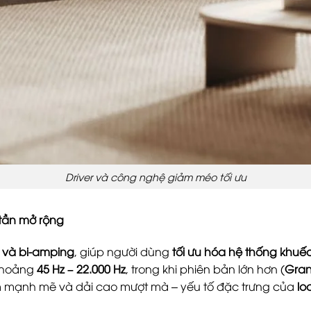
Driver và công nghệ giảm méo tối ưu
i tần mở rộng
g và bi-amping
, giúp người dùng
tối ưu hóa hệ thống khuế
khoảng
45 Hz – 22.000 Hz
, trong khi phiên bản lớn hơn (
Gran
ầm mạnh mẽ và dải cao mượt mà – yếu tố đặc trưng của
lo