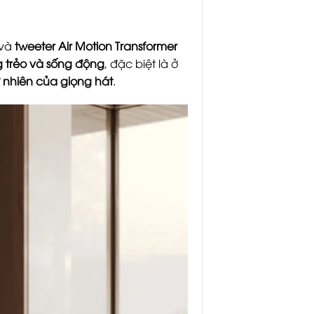
và
tweeter Air Motion Transformer
ong trẻo và sống động
, đặc biệt là ở
ự nhiên của giọng hát
.