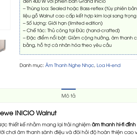
đến 400 W với phiên bản Grand Inicio
– Thùng loa: Sealed hoặc Bass-reflex (tùy phiên bản
liệu gỗ Walnut cao cấp kết hợp kim loại sang trọng
– Số lượng: Giới hạn (limited edition)
– Chế tác: Thủ công tại Đức (hand-crafted)
– Đặc điểm nổi bật: Giảm cộng hưởng, âm thanh 
bằng, hỗ trợ cá nhân hóa theo yêu cầu
Danh mục:
Âm Thanh Nghe Nhạc
,
Loa Hi-end
Mô tả
oewe INICIO Walnut
ợc thiết kế nhằm mang lại trải nghiệm
âm thanh hi-fi đỉnh
i chơi âm thanh sành điệu và đòi hỏi độ hoàn thiện cao