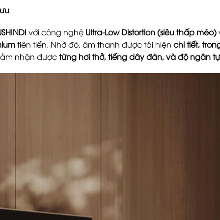
 ưu
 USHINDI
với công nghệ
Ultra-Low Distortion (siêu thấp méo)
mium
tiên tiến. Nhờ đó, âm thanh được tái hiện
chi tiết, tr
e cảm nhận được
từng hơi thở, tiếng dây đàn, và độ ngân t