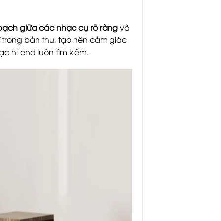
bạch giữa các nhạc cụ rõ ràng
và
trong bản thu, tạo nên cảm giác
ạc hi-end luôn tìm kiếm.