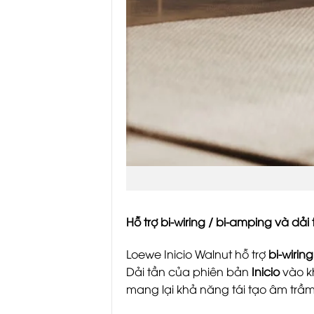
Hỗ trợ bi-wiring / bi-amping và dả
Loewe Inicio Walnut hỗ trợ
bi-wirin
Dải tần của phiên bản
Inicio
vào 
mang lại khả năng tái tạo âm tr