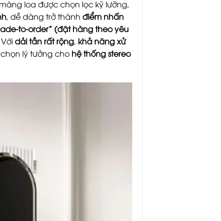
à màng loa được chọn lọc kỹ lưỡng,
nh
, dễ dàng trở thành
điểm nhấn
ade-to-order” (đặt hàng theo yêu
. Với
dải tần rất rộng
,
khả năng xử
ựa chọn lý tưởng cho
hệ thống stereo