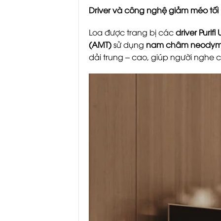
Driver và công nghệ giảm méo tối
Loa được trang bị các
driver Purifi
(AMT)
sử dụng
nam châm neody
dải trung – cao, giúp người ngh