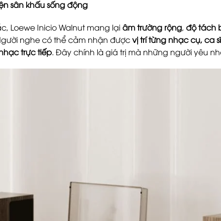
iện sân khấu sống động
sắc, Loewe Inicio Walnut mang lại
âm trường rộng
,
độ tách 
Người nghe có thể cảm nhận được
vị trí từng nhạc cụ, ca sĩ
nhạc trực tiếp
. Đây chính là giá trị mà những người yêu nh