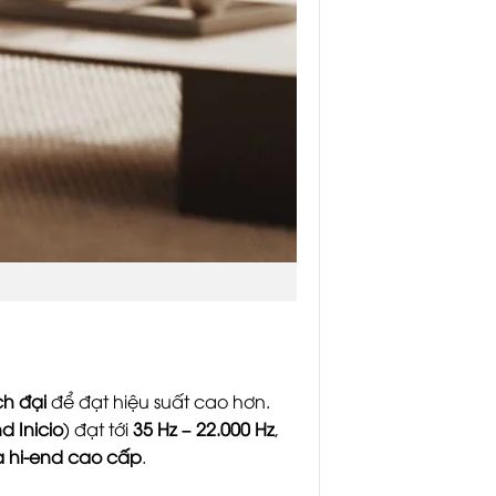
ch đại
để đạt hiệu suất cao hơn.
d Inicio
) đạt tới
35 Hz – 22.000 Hz
,
a hi-end cao cấp
.