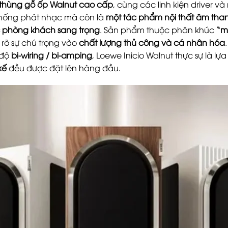
thùng gỗ ốp Walnut cao cấp
, cùng các linh kiện driver v
thống phát nhạc mà còn là
một tác phẩm nội thất âm tha
 phòng khách sang trọng
. Sản phẩm thuộc phân khúc
“m
n rõ sự chú trọng vào
chất lượng thủ công và cá nhân hóa
 độ
bi-wiring / bi-amping
, Loewe Inicio Walnut thực sự là l
kế
đều được đặt lên hàng đầu.