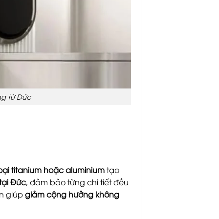
ng từ Đức
loại titanium hoặc aluminium
tạo
tại Đức
, đảm bảo từng chi tiết đều
òn giúp
giảm cộng hưởng không