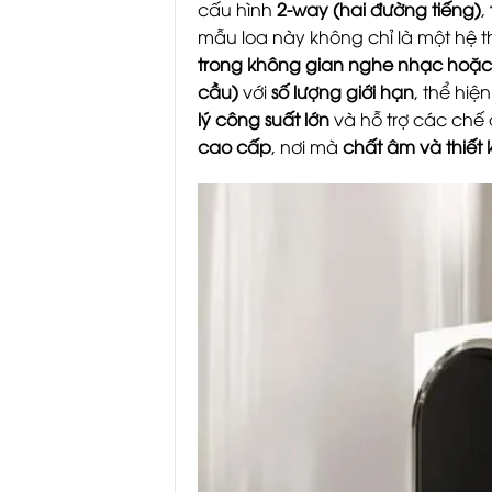
cấu hình
2-way (hai đường tiếng)
,
mẫu loa này không chỉ là một hệ 
trong không gian nghe nhạc hoặc
cầu)
với
số lượng giới hạn
, thể hiệ
lý công suất lớn
và hỗ trợ các chế
cao cấp
, nơi mà
chất âm và thiết 