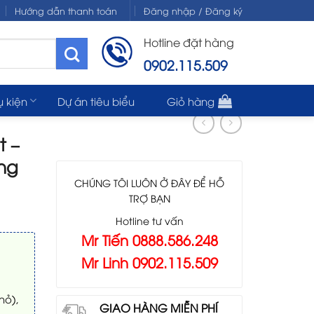
Hướng dẫn thanh toán
Đăng nhập / Đăng ký
Hotline đặt hàng
0902.115.509
ụ kiện
Dự án tiêu biểu
Giỏ hàng
t –
ng
CHÚNG TÔI LUÔN Ở ĐÂY ĐỂ HỖ
TRỢ BẠN
Hotline tư vấn
Mr Tiến 0888.586.248
Mr Linh 0902.115.509
hỏ),
GIAO HÀNG MIỄN PHÍ