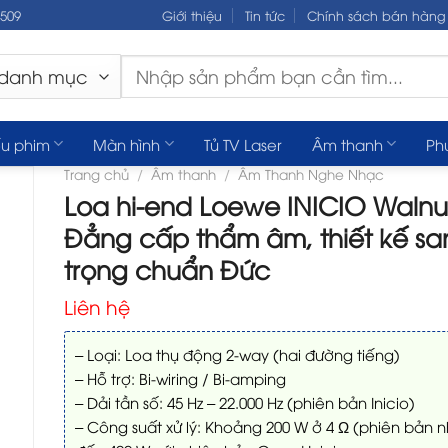
.509
Giới thiệu
Tin tức
Chính sách bán hàng
Tìm
kiếm:
u phim
Màn hình
Tủ TV Laser
Âm thanh
Ph
Trang chủ
/
Âm thanh
/
Âm Thanh Nghe Nhạc
Loa hi-end Loewe INICIO Walnu
Đẳng cấp thẩm âm, thiết kế sa
trọng chuẩn Đức
Liên hệ
– Loại: Loa thụ động 2-way (hai đường tiếng)
– Hỗ trợ: Bi-wiring / Bi-amping
– Dải tần số: 45 Hz – 22.000 Hz (phiên bản Inicio)
– Công suất xử lý: Khoảng 200 W ở 4 Ω (phiên bản n