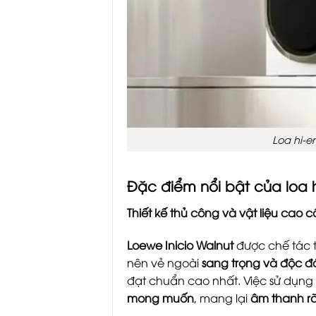
Loa hi-e
Đặc điểm nổi bật của
loa 
Thiết kế thủ công và vật liệu cao 
Loewe Inicio Walnut
được chế tác t
nên vẻ ngoài
sang trọng và độc đ
đạt chuẩn cao nhất. Việc sử dụng
mong muốn
, mang lại
âm thanh rõ 