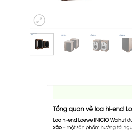
Tổng quan về loa hi-end L
Loa hi-end Loewe INICIO Walnut
đư
xảo
– một sản phẩm hướng tới ngườ