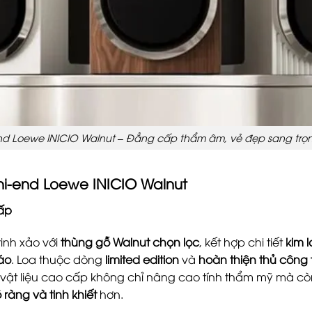
nd Loewe INICIO Walnut – Đẳng cấp thẩm âm, vẻ đẹp sang trọ
hi-end Loewe INICIO Walnut
cấp
inh xảo với
thùng gỗ Walnut chọn lọc
, kết hợp chi tiết
kim 
áo
. Loa thuộc dòng
limited edition
và
hoàn thiện thủ công 
 vật liệu cao cấp không chỉ nâng cao tính thẩm mỹ mà c
ràng và tinh khiết
hơn.