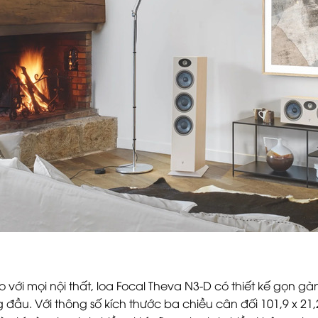
 với mọi nội thất, loa Focal Theva N3-D có thiết kế gọn g
g đầu. Với thông số kích thước ba chiều cân đối 101,9 x 21,