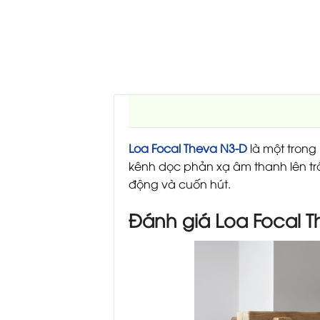
Loa Focal Theva N3-D
là một trong
kênh dọc phản xạ âm thanh lên trầ
động và cuốn hút.
Đánh giá Loa Focal Th