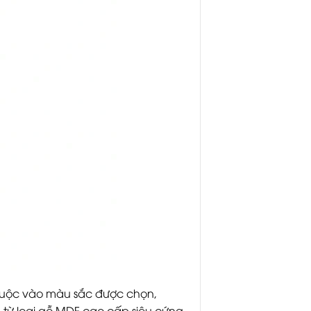
thuộc vào màu sắc được chọn,
m từ loại gỗ MDF cao cấp siêu cứng