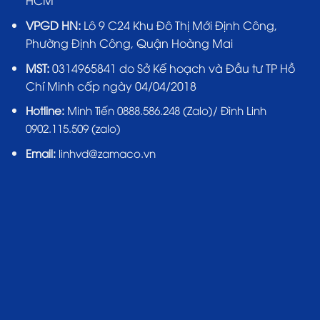
HCM
VPGD HN:
Lô 9 C24 Khu Đô Thị Mới Định Công,
Phường Định Công, Quận Hoàng Mai
MST:
0314965841 do Sở Kế hoạch và Đầu tư TP Hồ
Chí Minh cấp ngày 04/04/2018
Hotline:
Minh Tiến 0888.586.248 (Zalo)/ Đình Linh
0902.115.509 (zalo)
Email:
linhvd@zamaco.vn