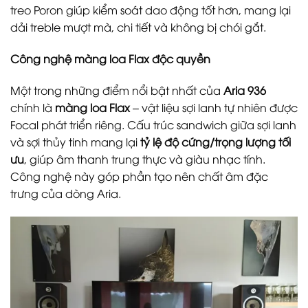
treo Poron giúp kiểm soát dao động tốt hơn, mang lại
dải treble mượt mà, chi tiết và không bị chói gắt.
Công nghệ màng loa Flax độc quyền
Một trong những điểm nổi bật nhất của
Aria 936
chính là
màng loa Flax
– vật liệu sợi lanh tự nhiên được
Focal phát triển riêng. Cấu trúc sandwich giữa sợi lanh
và sợi thủy tinh mang lại
tỷ lệ độ cứng/trọng lượng tối
ưu
, giúp âm thanh trung thực và giàu nhạc tính.
Công nghệ này góp phần tạo nên chất âm đặc
trưng của dòng Aria.