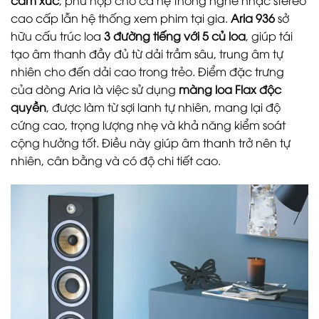
cao cấp lẫn hệ thống xem phim tại gia.
Aria 936
sở
hữu cấu trúc loa
3 đường tiếng với 5 củ loa
, giúp tái
tạo âm thanh đầy đủ từ dải trầm sâu, trung âm tự
nhiên cho đến dải cao trong trẻo. Điểm đặc trưng
của dòng Aria là việc sử dụng
màng loa Flax độc
quyền
, được làm từ sợi lanh tự nhiên, mang lại độ
cứng cao, trọng lượng nhẹ và khả năng kiểm soát
cộng hưởng tốt. Điều này giúp âm thanh trở nên tự
nhiên, cân bằng và có độ chi tiết cao.