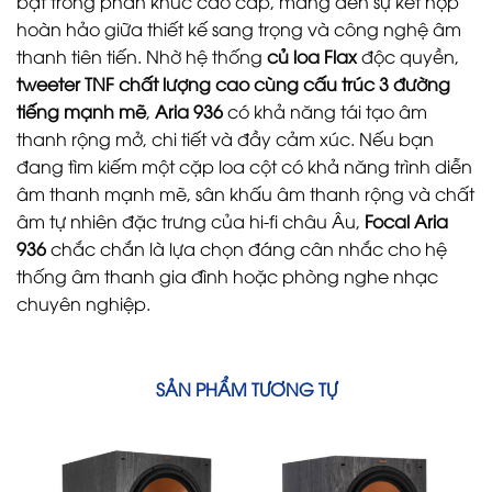
bật trong phân khúc cao cấp, mang đến sự kết hợp
hoàn hảo giữa thiết kế sang trọng và công nghệ âm
thanh tiên tiến. Nhờ hệ thống
củ loa Flax
độc quyền,
tweeter TNF chất lượng cao cùng cấu trúc 3 đường
tiếng mạnh mẽ
,
Aria 936
có khả năng tái tạo âm
thanh rộng mở, chi tiết và đầy cảm xúc. Nếu bạn
đang tìm kiếm một cặp loa cột có khả năng trình diễn
âm thanh mạnh mẽ, sân khấu âm thanh rộng và chất
âm tự nhiên đặc trưng của hi-fi châu Âu,
Focal Aria
936
chắc chắn là lựa chọn đáng cân nhắc cho hệ
thống âm thanh gia đình hoặc phòng nghe nhạc
chuyên nghiệp.
SẢN PHẨM TƯƠNG TỰ