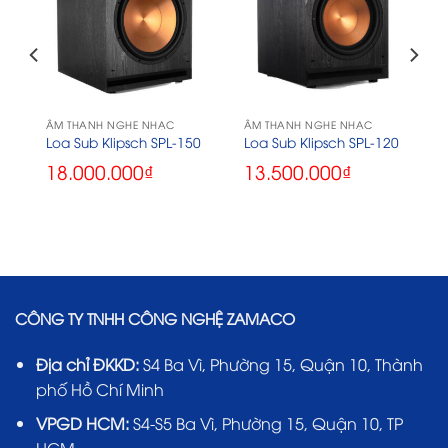
ÂM THANH NGHE NHẠC
ÂM THANH NGHE NHẠC
Loa Sub Klipsch SPL-150
Loa Sub Klipsch SPL-120
18.000.000
₫
13.500.000
₫
CÔNG TY TNHH CÔNG NGHỆ ZAMACO
Địa chỉ ĐKKD:
S4 Ba Vì, Phường 15, Quận 10, Thành
phố Hồ Chí Minh
VPGD HCM:
S4-S5 Ba Vì, Phường 15, Quận 10, TP