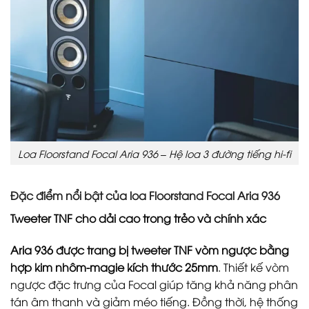
Loa Floorstand Focal Aria 936 – Hệ loa 3 đường tiếng hi-fi
Đặc điểm nổi bật của loa Floorstand Focal Aria 936
Tweeter TNF cho dải cao trong trẻo và chính xác
Aria 936 được trang bị tweeter TNF vòm ngược bằng
hợp kim nhôm-magie kích thước 25mm
. Thiết kế vòm
ngược đặc trưng của Focal giúp tăng khả năng phân
tán âm thanh và giảm méo tiếng. Đồng thời, hệ thống