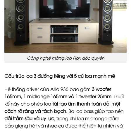
Công nghệ màng loa Flax độc quyền
Cấu trúc loa 3 đường tiếng với 5 củ loa mạnh mẽ
Hệ thống driver của Aria 936 bao gồm
3 woofer
165mm, 1 midrange 165mm và 1 tweeter 25mm
. Thiết
kế này cho phép loa
tái tạo âm thanh toàn dải một
cách rõ ràng và tách bạch
. Ba loa bass giúp tạo nên
dải trầm sâu và uy lực
, trong khi loa midrange đảm
bảo giọng hát và nhạc cụ được thể hiện tự nhiên và