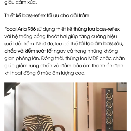
giàu cảm xúc.
Thiết kế bass-reflex tối ưu cho dải trầm
Focal Aria 936
sử dụng thiết kế
thùng loa bass-reflex
với hệ thống cổng thoát hơi giúp tăng cường hiệu
suất dải trầm. Nhờ đó, loa có thể
tái tạo âm bass sâu,
chắc và kiểm soát tốt
ngay cả trong những không
gian phòng lớn. Đồng thời, thùng loa MDF chắc chắn
giúp giảm rung chấn và đảm bảo âm thanh ổn định
khi hoạt động ở mức âm lượng cao.