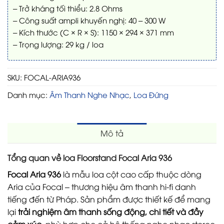
– Trở kháng tối thiểu: 2.8 Ohms
– Công suất ampli khuyến nghị: 40 – 300 W
– Kích thước (C × R × S): 1150 × 294 × 371 mm
– Trọng lượng: 29 kg / loa
SKU:
FOCAL-ARIA936
Danh mục:
Âm Thanh Nghe Nhạc
,
Loa Đứng
Mô tả
Tổng quan về loa Floorstand Focal Aria 936
Focal Aria 936
là mẫu loa cột cao cấp thuộc dòng
Aria của
Focal
– thương hiệu âm thanh hi-fi danh
tiếng đến từ Pháp. Sản phẩm được thiết kế để mang
lại
trải nghiệm âm thanh sống động, chi tiết và đầy
cảm xúc
, phù hợp cho cả hệ thống nghe nhạc stereo