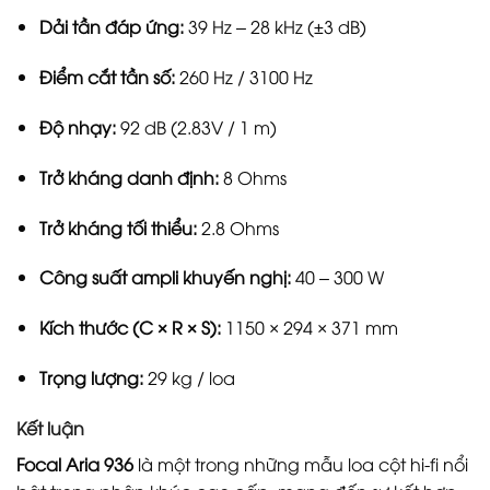
Dải tần đáp ứng:
39 Hz – 28 kHz (±3 dB)
Điểm cắt tần số:
260 Hz / 3100 Hz
Độ nhạy:
92 dB (2.83V / 1 m)
Trở kháng danh định:
8 Ohms
Trở kháng tối thiểu:
2.8 Ohms
Công suất ampli khuyến nghị:
40 – 300 W
Kích thước (C × R × S):
1150 × 294 × 371 mm
Trọng lượng:
29 kg / loa
Kết luận
Focal Aria 936
là một trong những mẫu loa cột hi-fi nổi