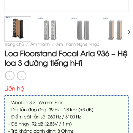
Trang chủ
/
Âm thanh
/
Âm Thanh Nghe Nhạc
Loa Floorstand Focal Aria 936 – Hệ
loa 3 đường tiếng hi-fi
Liên hệ
– Woofer: 3 × 165 mm Flax
– Dải tần đáp ứng: 39 Hz – 28 kHz (±3 dB)
– Điểm cắt tần số: 260 Hz / 3100 Hz
– Độ nhạy: 92 dB (2.83V / 1 m)
– Trở kháng danh định: 8 Ohms