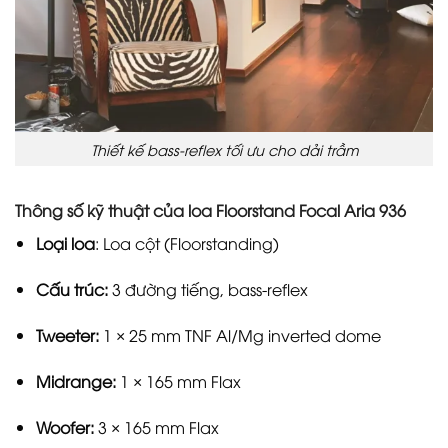
Thiết kế bass-reflex tối ưu cho dải trầm
Thông số kỹ thuật của loa Floorstand Focal Aria 936
Loại loa
: Loa cột (Floorstanding)
Cấu trúc:
3 đường tiếng, bass-reflex
Tweeter:
1 × 25 mm TNF Al/Mg inverted dome
Midrange:
1 × 165 mm Flax
Woofer:
3 × 165 mm Flax