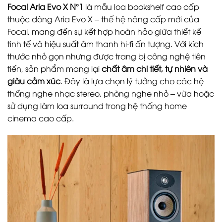
Focal Aria Evo X N°1
là mẫu loa bookshelf cao cấp
thuộc dòng Aria Evo X – thế hệ nâng cấp mới của
Focal, mang đến sự kết hợp hoàn hảo giữa thiết kế
tinh tế và hiệu suất âm thanh hi-fi ấn tượng. Với kích
thước nhỏ gọn nhưng được trang bị công nghệ tiên
tiến, sản phẩm mang lại
chất âm chi tiết, tự nhiên và
giàu cảm xúc
. Đây là lựa chọn lý tưởng cho các hệ
thống nghe nhạc stereo, phòng nghe nhỏ – vừa hoặc
sử dụng làm loa surround trong hệ thống home
cinema cao cấp.