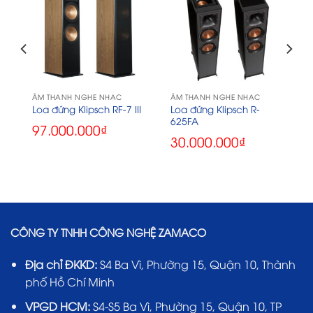
ÂM THANH NGHE NHẠC
ÂM THANH NGHE NHẠC
Loa đứng Klipsch R-
Loa đứng Klipsch RF-7 III
625FA
97.000.000
₫
30.000.000
₫
CÔNG TY TNHH CÔNG NGHỆ ZAMACO
Địa chỉ ĐKKD:
S4 Ba Vì, Phường 15, Quận 10, Thành
phố Hồ Chí Minh
VPGD HCM:
S4-S5 Ba Vì, Phường 15, Quận 10, TP