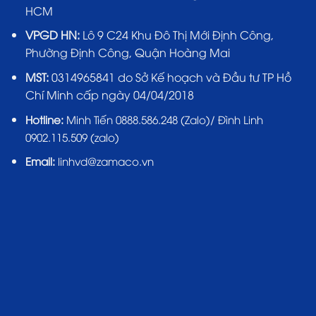
HCM
VPGD HN:
Lô 9 C24 Khu Đô Thị Mới Định Công,
Phường Định Công, Quận Hoàng Mai
MST:
0314965841 do Sở Kế hoạch và Đầu tư TP Hồ
Chí Minh cấp ngày 04/04/2018
Hotline:
Minh Tiến 0888.586.248 (Zalo)/ Đình Linh
0902.115.509 (zalo)
Email:
linhvd@zamaco.vn