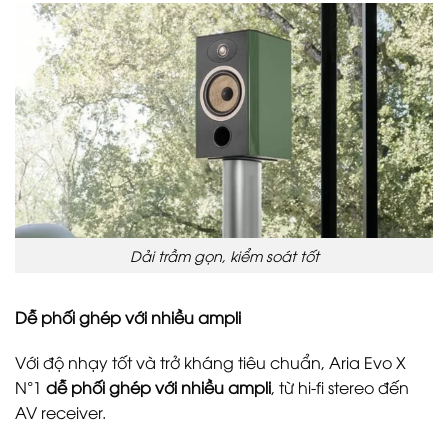
Dải trầm gọn, kiểm soát tốt
Dễ phối ghép với nhiều ampli
Với độ nhạy tốt và trở kháng tiêu chuẩn, Aria Evo X
N°1
dễ phối ghép với nhiều ampli
, từ hi-fi stereo đến
AV receiver.