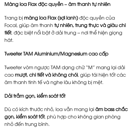
Màng loa Flax độc quyền – âm thanh tự nhiên
Trang bị
màng loa Flax (sợi lanh)
độc quyền của
Focal, giúp âm thanh
tự nhiên, trung thực và giàu chi
tiết
, đặc biệt nổi bật ở dải trung – nơi thể hiện giọng
hát.
Tweeter TAM Aluminium/Magnesium cao cấp
Tweeter vòm ngược TAM dạng chữ “M” mang lại dải
cao
mượt, chi tiết và không chói
, giúp tái hiện tốt các
âm thanh tinh tế và nghe lâu không bị mệt.
Dải trầm gọn, kiểm soát tốt
Dù có kích thước nhỏ, loa vẫn mang lại
âm bass chắc
gọn, kiểm soát tốt
, phù hợp cho không gian phòng
nhỏ đến trung bình.