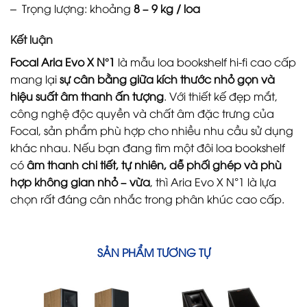
– Trọng lượng: khoảng
8 – 9 kg / loa
Kết luận
Focal Aria Evo X N°1
là mẫu loa bookshelf hi-fi cao cấp
mang lại
sự cân bằng giữa kích thước nhỏ gọn và
hiệu suất âm thanh ấn tượng
. Với thiết kế đẹp mắt,
công nghệ độc quyền và chất âm đặc trưng của
Focal, sản phẩm phù hợp cho nhiều nhu cầu sử dụng
khác nhau. Nếu bạn đang tìm một đôi loa bookshelf
có
âm thanh chi tiết, tự nhiên, dễ phối ghép và phù
hợp không gian nhỏ – vừa
, thì Aria Evo X N°1 là lựa
chọn rất đáng cân nhắc trong phân khúc cao cấp.
SẢN PHẨM TƯƠNG TỰ