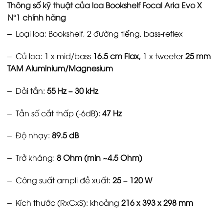
Thông số kỹ thuật của loa Bookshelf Focal Aria Evo X
N°1 chính hãng
– Loại loa: Bookshelf, 2 đường tiếng, bass-reflex
– Củ loa: 1 x mid/bass
16.5 cm Flax,
1 x tweeter
25 mm
TAM Aluminium/Magnesium
– Dải tần:
55 Hz – 30 kHz
– Tần số cắt thấp (-6dB):
47 Hz
– Độ nhạy:
89.5 dB
– Trở kháng:
8 Ohm (min ~4.5 Ohm)
– Công suất ampli đề xuất:
25 – 120 W
– Kích thước (RxCxS): khoảng
216 x 393 x 298 mm