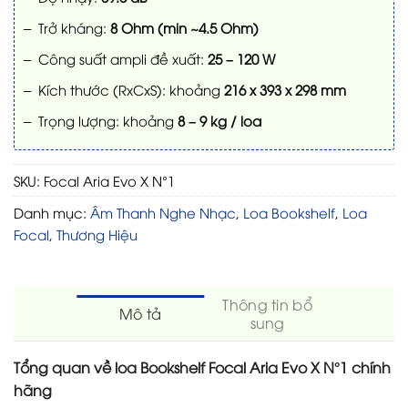
– Trở kháng:
8 Ohm (min ~4.5 Ohm)
– Công suất ampli đề xuất:
25 – 120 W
– Kích thước (RxCxS): khoảng
216 x 393 x 298 mm
– Trọng lượng: khoảng
8 – 9 kg / loa
SKU:
Focal Aria Evo X N°1
Danh mục:
Âm Thanh Nghe Nhạc
,
Loa Bookshelf
,
Loa
Focal
,
Thương Hiệu
Thông tin bổ
Mô tả
sung
Tổng quan về loa Bookshelf Focal Aria Evo X N°1 chính
hãng