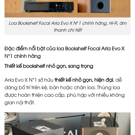
Loa Bookshelf Focal Aria Evo X N°1 chính hãng, Hi-Fi, âm
thanh chi tiết
Đặc điểm nổi bật của loa Bookshelf Focal Aria Evo X
N°1 chính hãng
Thiết kế bookshelf nhỏ gọn, sang trọng
Aria Evo X N°1 sở hữu
thiết kế nhỏ gọn, hiện đại
, dễ
dàng bố trí trên kệ, bàn hoặc chân loa. Thùng loa
được hoàn thiện cao cấp, phù hợp với nhiều không
gian nội thất.