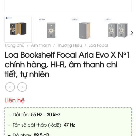
Trang chủ
/
Âm thanh
/
Thương Hiệu
/
Loa Focal
Loa Bookshelf Focal Aria Evo X N°1
chính hãng, Hi-Fi, âm thanh chi
tiết, tự nhiên
Liên hệ
– Dải tần:
55 Hz – 30 kHz
– Tần số cắt thấp (-6dB):
47 Hz
– Độ nhạy:
89.5 dB