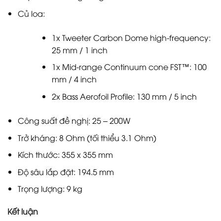
Củ loa:
1x Tweeter Carbon Dome high-frequency:
25 mm / 1 inch
1x Mid-range Continuum cone FST™: 100
mm / 4 inch
2x Bass Aerofoil Profile: 130 mm / 5 inch
Công suất đề nghị: 25 – 200W
Trở kháng: 8 Ohm (tối thiểu 3.1 Ohm)
Kích thước: 355 x 355 mm
Độ sâu lắp đặt: 194.5 mm
Trọng lượng: 9 kg
Kết luận