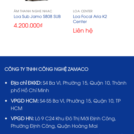
ÂM THANH NGHE NHẠC
LOA CENTER
Loa Focal Aria K2
0
Loa Sub Jamo S808 SUB
Center
4.200.000
₫
Liên hệ
CÔNG TY TNHH CÔNG NGHỆ ZAMACO
Địa chỉ ĐKKD:
S4 Ba Vì, Phường 15, Quận 10, Thành
phố Hồ Chí Minh
VPGD HCM:
S4-S5 Ba Vì, Phường 15, Quận 10, TP
HCM
VPGD HN:
Lô 9 C24 Khu Đô Thị Mới Định Công,
Phường Định Công, Quận Hoàng Mai