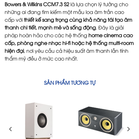
Bowers & Wilkins CCM7.3 S2
là lựa chọn lý tưởng cho
những ai đang tìm kiếm một mẫu loa âm trần cao
cấp với
thiết kế sang trọng cùng khả năng tái tạo âm
thanh chi tiết, mạnh mẽ và sống động
. Đây là giải
pháp hoàn hảo cho các hệ thống
home cinema cao
cấp, phòng nghe nhạc hi-fi hoặc hệ thống multi-room
hiện đại
, nơi yêu cầu cả hiệu suất âm thanh lẫn tính
thẩm mỹ đều ở mức cao nhất.
SẢN PHẨM TƯƠNG TỰ