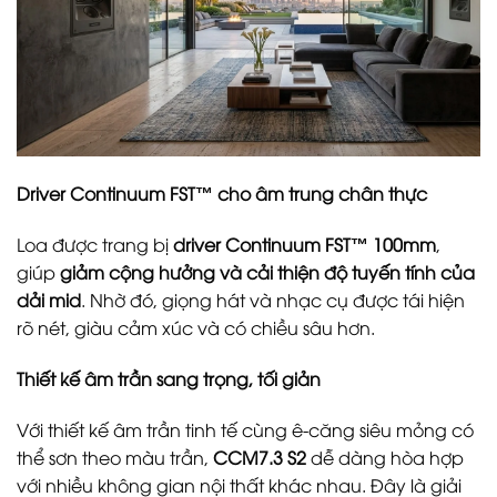
Driver Continuum FST™ cho âm trung chân thực
Loa được trang bị
driver Continuum FST™ 100mm
,
giúp
giảm cộng hưởng và cải thiện độ tuyến tính của
dải mid
. Nhờ đó, giọng hát và nhạc cụ được tái hiện
rõ nét, giàu cảm xúc và có chiều sâu hơn.
Thiết kế âm trần sang trọng, tối giản
Với thiết kế âm trần tinh tế cùng ê-căng siêu mỏng có
thể sơn theo màu trần,
CCM7.3 S2
dễ dàng hòa hợp
với nhiều không gian nội thất khác nhau. Đây là giải