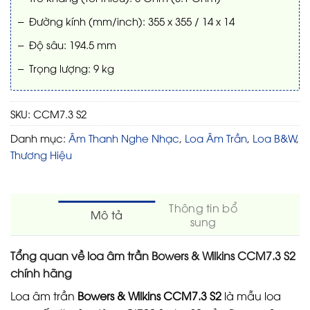
– Đường kính (mm/inch): 355 x 355 / 14 x 14
– Độ sâu: 194.5 mm
– Trọng lượng: 9 kg
SKU:
CCM7.3 S2
Danh mục:
Âm Thanh Nghe Nhạc
,
Loa Âm Trần
,
Loa B&W
,
Thương Hiệu
Thông tin bổ
Mô tả
sung
Tổng quan về loa âm trần Bowers & Wilkins CCM7.3 S2
chính hãng
Loa âm trần
Bowers & Wilkins CCM7.3 S2
là mẫu loa