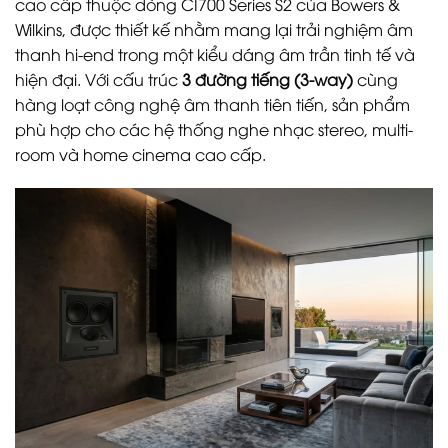
cao cấp thuộc dòng CI700 Series S2 của Bowers &
Wilkins, được thiết kế nhằm mang lại trải nghiệm âm
thanh hi-end trong một kiểu dáng âm trần tinh tế và
hiện đại. Với cấu trúc
3 đường tiếng (3-way)
cùng
hàng loạt công nghệ âm thanh tiên tiến, sản phẩm
phù hợp cho các hệ thống nghe nhạc stereo, multi-
room và home cinema cao cấp.