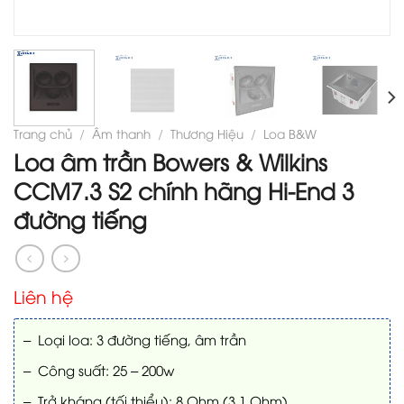
Trang chủ
/
Âm thanh
/
Thương Hiệu
/
Loa B&W
Loa âm trần Bowers & Wilkins
CCM7.3 S2 chính hãng Hi-End 3
đường tiếng
Liên hệ
– Loại loa: 3 đường tiếng, âm trần
– Công suất: 25 – 200w
– Trở kháng (tối thiểu): 8 Ohm (3.1 Ohm)