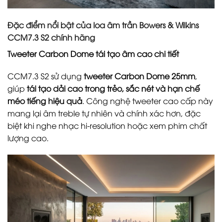
Đặc điểm nổi bật của loa âm trần Bowers & Wilkins
CCM7.3 S2 chính hãng
Tweeter Carbon Dome tái tạo âm cao chi tiết
CCM7.3 S2 sử dụng
tweeter Carbon Dome 25mm
,
giúp
tái tạo dải cao trong trẻo, sắc nét và hạn chế
méo tiếng hiệu quả
. Công nghệ tweeter cao cấp này
mang lại âm treble tự nhiên và chính xác hơn, đặc
biệt khi nghe nhạc hi-resolution hoặc xem phim chất
lượng cao.