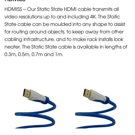
HDMISS – Our Static State HDMI cable transmits all
video resolutions up to and including 4K. The Static
State cable can be moulded into any shape to assist
for routing around objects, to keep away from other
cabling infrastructure, and to make rack installs look
neater. The Static State cable is available in lengths of
0.3m, 0.5m, 0.7m and 1m.