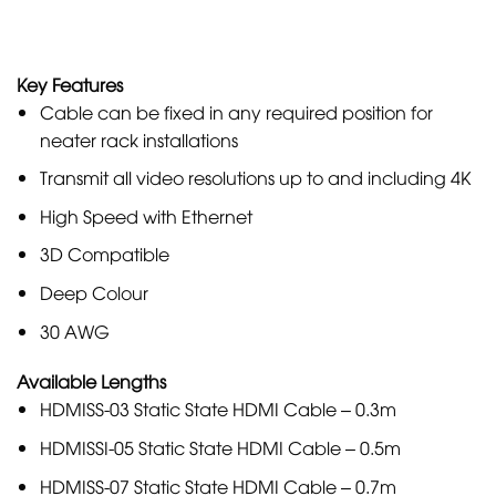
Key Features
Cable can be fixed in any required position for
neater rack installations
Transmit all video resolutions up to and including 4K
High Speed with Ethernet
3D Compatible
Deep Colour
30 AWG
Available Lengths
HDMISS-03 Static State HDMI Cable – 0.3m
HDMISSI-05 Static State HDMI Cable – 0.5m
HDMISS-07 Static State HDMI Cable – 0.7m