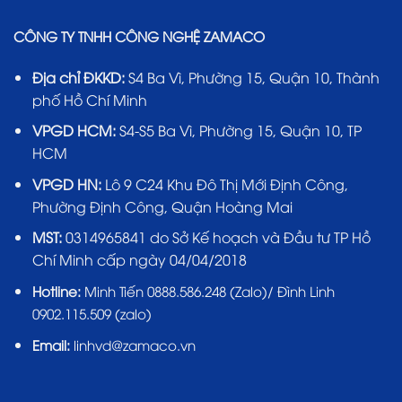
CÔNG TY TNHH CÔNG NGHỆ ZAMACO
Địa chỉ ĐKKD:
S4 Ba Vì, Phường 15, Quận 10, Thành
phố Hồ Chí Minh
VPGD HCM:
S4-S5 Ba Vì, Phường 15, Quận 10, TP
HCM
VPGD HN:
Lô 9 C24 Khu Đô Thị Mới Định Công,
Phường Định Công, Quận Hoàng Mai
MST:
0314965841 do Sở Kế hoạch và Đầu tư TP Hồ
Chí Minh cấp ngày 04/04/2018
Hotline:
Minh Tiến 0888.586.248 (Zalo)/ Đình Linh
0902.115.509 (zalo)
Email:
linhvd@zamaco.vn