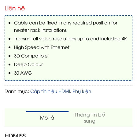
Liên hệ
Cable can be fixed in any required position for
neater rack installations
Transmit all video resolutions up to and including 4K
High Speed with Ethernet
3D Compatible
Deep Colour
30 AWG
Danh mục:
Cáp tín hiệu HDMI
,
Phụ kiện
Thông tin bổ
Mô tả
sung
HDMISS