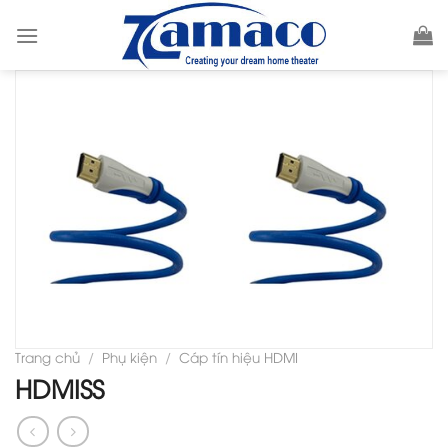
Skip
to
content
Trang chủ
/
Phụ kiện
/
Cáp tín hiệu HDMI
HDMISS