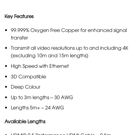
Key Features
99.999% Oxygen Free Copper for enhanced signal
transfer
Transmit all video resolutions up to and including 4K
(excluding 10m and 15m lengths)
High Speed with Ethernet
3D Compatible
Deep Colour
Up to 3m lengths – 30 AWG
Lengths 5m+ – 24 AWG
Available Lengths