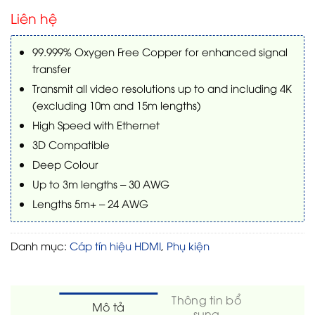
Liên hệ
99.999% Oxygen Free Copper for enhanced signal
transfer
Transmit all video resolutions up to and including 4K
(excluding 10m and 15m lengths)
High Speed with Ethernet
3D Compatible
Deep Colour
Up to 3m lengths – 30 AWG
Lengths 5m+ – 24 AWG
Danh mục:
Cáp tín hiệu HDMI
,
Phụ kiện
Thông tin bổ
Mô tả
sung