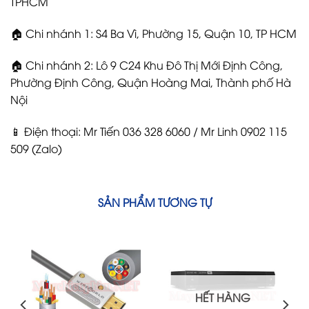
TPHCM
🏠 Chi nhánh 1: S4 Ba Vì, Phường 15, Quận 10, TP HCM
🏠 Chi nhánh 2: Lô 9 C24 Khu Đô Thị Mới Định Công,
Phường Định Công, Quận Hoàng Mai, Thành phố Hà
Nội
📱 Điện thoại: Mr Tiến 036 328 6060 / Mr Linh 0902 115
509 (Zalo)
SẢN PHẨM TƯƠNG TỰ
HẾT HÀNG