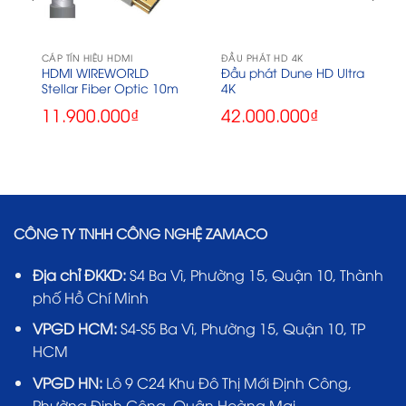
CÁP TÍN HIỆU HDMI
ĐẦU PHÁT HD 4K
HDMI WIREWORLD
Đầu phát Dune HD Ultra
Stellar Fiber Optic 10m
4K
11.900.000
₫
42.000.000
₫
CÔNG TY TNHH CÔNG NGHỆ ZAMACO
Địa chỉ ĐKKD:
S4 Ba Vì, Phường 15, Quận 10, Thành
phố Hồ Chí Minh
VPGD HCM:
S4-S5 Ba Vì, Phường 15, Quận 10, TP
HCM
VPGD HN:
Lô 9 C24 Khu Đô Thị Mới Định Công,
Phường Định Công, Quận Hoàng Mai