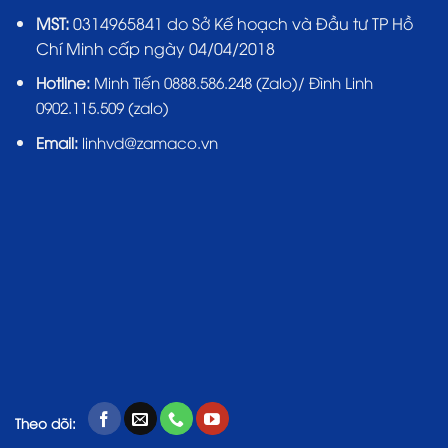
MST:
0314965841 do Sở Kế hoạch và Đầu tư TP Hồ
Chí Minh cấp ngày 04/04/2018
Hotline:
Minh Tiến 0888.586.248 (Zalo)/ Đình Linh
0902.115.509 (zalo)
Email:
linhvd@zamaco.vn
Theo dõi: