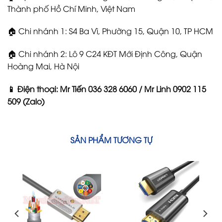
Thành phố Hồ Chí Minh, Việt Nam
🏠 Chi nhánh 1: S4 Ba Vì, Phường 15, Quận 10, TP HCM
🏠 Chi nhánh 2: Lô 9 C24 KĐT Mới Định Công, Quận
Hoàng Mai, Hà Nội
📱 Điện thoại: Mr Tiến 036 328 6060 / Mr Linh 0902 115
509 (Zalo)
SẢN PHẨM TƯƠNG TỰ