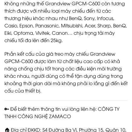
Không những thế Grandview GPCM-C600 còn tương
thích được với nhiều loại máy chiếu đến từ các
thương hiệu khác nhau như BenQ, Sony, Infocus,
Casio, Epson, Panasonic, Mitsubishi, Acer, Sharp, BenQ,
Eiki, Optoma, Vivitek, Canon… chịu trọng tải máy
chiếu tối đa lên đến 25kg.
Phần kết cấu của giá treo máy chiếu Grandview
GPCM-C600 được làm từ chất liệu cao cấp có khả
năng chống chịu tốt trong các điều kiện môi trường
khác nhau, người dùng có thể tận dụng dùng trong
khoảng thời gian dài mà không phải lo lắng gì đến kết
cấu của thiết bị.
🔑 Để biết thêm thông tin vui lòng liên hệ: CÔNG TY
TNHH CÔNG NGHỆ ZAMACO
🏠 Địa chỉ ĐKKD: S4 Đường Ba Vì, Phường 15, Quận 10,