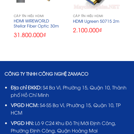
CÁP TÍN HIỆU HDMI
CÁP TÍN HIỆU HDMI
HDMI WIREWORLD
HDMI Ugreen 50715 2m
Stellar Fiber Optic 30m
2.100.000
₫
31.800.000
₫
CÔNG TY TNHH CÔNG NGHỆ ZAMACO
Địa chỉ ĐKKD:
S4 Ba Vì, Phường 15, Quận 10, Thành
phố Hồ Chí Minh
VPGD HCM:
S4-S5 Ba Vì, Phường 15, Quận 10, TP
HCM
VPGD HN:
Lô 9 C24 Khu Đô Thị Mới Định Công,
Phường Định Công, Quận Hoàng Mai