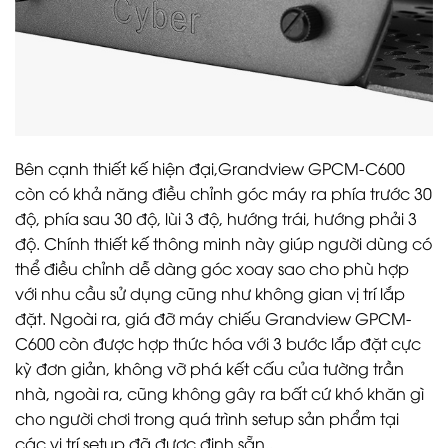
Bên cạnh thiết kế hiện đại,Grandview GPCM-C600
còn có khả năng điều chỉnh góc máy ra phía trước 30
độ, phía sau 30 độ, lùi 3 độ, hướng trái, hướng phải 3
độ. Chính thiết kế thông minh này giúp người dùng có
thể điều chỉnh dễ dàng góc xoay sao cho phù hợp
với nhu cầu sử dụng cũng như không gian vị trí lắp
đặt. Ngoài ra, giá đỡ máy chiếu Grandview GPCM-
C600 còn được hợp thức hóa với 3 bước lắp đặt cực
kỳ đơn giản, không vỡ phá kết cấu của tường trần
nhà, ngoài ra, cũng không gây ra bất cứ khó khăn gì
cho người chơi trong quá trình setup sản phẩm tại
các vị trí setup đã được định sẵn..