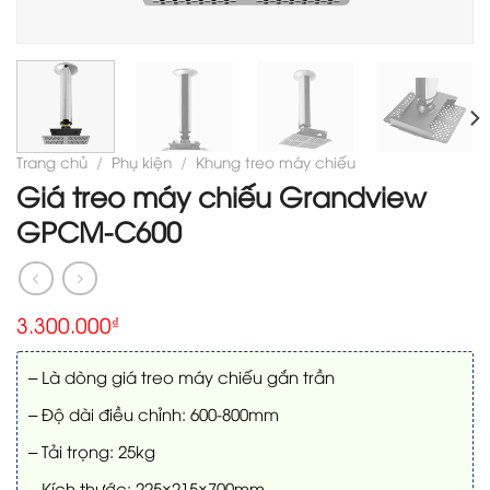
Trang chủ
/
Phụ kiện
/
Khung treo máy chiếu
Giá treo máy chiếu Grandview
GPCM-C600
3.300.000
₫
– Là dòng giá treo máy chiếu gắn trần
– Độ dài điều chỉnh: 600-800mm
– Tải trọng: 25kg
– Kích thước: 225×215×700mm