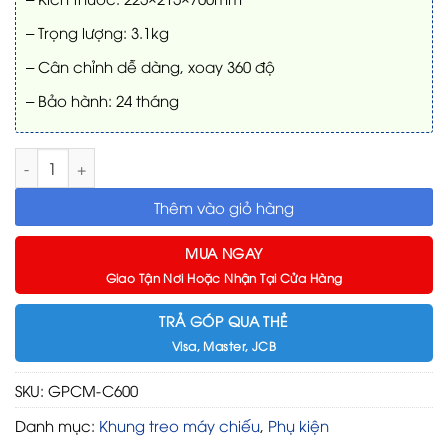
– Trọng lượng: 3.1kg
– Cân chỉnh dễ dàng, xoay 360 độ
– Bảo hành: 24 tháng
Giá treo máy chiếu Grandview GPCM-C600 số lượng
Thêm vào giỏ hàng
MUA NGAY
Giao Tận Nơi Hoặc Nhận Tại Cửa Hàng
TRẢ GÓP QUA THẺ
Visa, Master, JCB
SKU:
GPCM-C600
Danh mục:
Khung treo máy chiếu
,
Phụ kiện