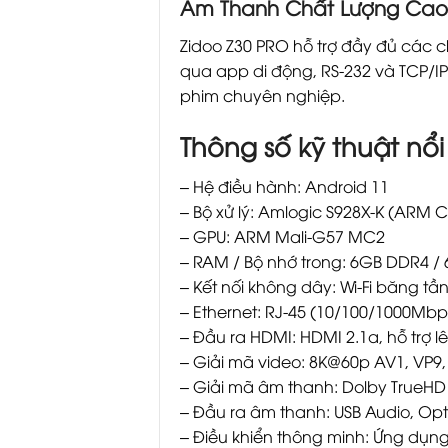
Âm Thanh Chất Lượng Cao 
Zidoo Z30 PRO hỗ trợ đầy đủ các 
qua app di động, RS-232 và TCP/IP 
phim chuyên nghiệp.
Thông số kỹ thuật nổ
– Hệ điều hành: Android 11
– Bộ xử lý: Amlogic S928X-K (ARM 
– GPU: ARM Mali-G57 MC2
– RAM / Bộ nhớ trong: 6GB DDR4 
– Kết nối không dây: Wi-Fi băng t
– Ethernet: RJ-45 (10/100/1000Mbp
– Đầu ra HDMI: HDMI 2.1a, hỗ trợ 
– Giải mã video: 8K@60p AV1, VP9,
– Giải mã âm thanh: Dolby TrueHD
– Đầu ra âm thanh: USB Audio, Opti
– Điều khiển thông minh: Ứng dụng