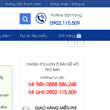
Hướng dẫn thanh toán
Đăng nhập / Đăng ký
Hotline đặt hàng
0902.115.509
ụ kiện
Dự án tiêu biểu
Giỏ hàng
CHÚNG TÔI LUÔN Ở ĐÂY ĐỂ HỖ
TRỢ BẠN
5),
Hotline tư vấn
Mr Tiến 0888.586.248
Mr Linh 0902.115.509
hernet
olby
GIAO HÀNG MIỄN PHÍ