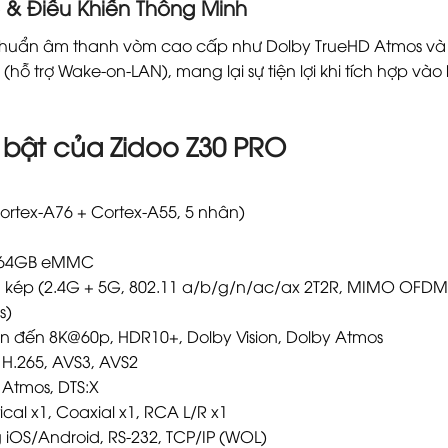
& Điều Khiển Thông Minh
chuẩn âm thanh vòm cao cấp như Dolby TrueHD Atmos và DT
(hỗ trợ Wake-on-LAN), mang lại sự tiện lợi khi tích hợp và
i bật của Zidoo Z30 PRO
Cortex-A76 + Cortex-A55, 5 nhân)
/ 64GB eMMC
ần kép (2.4G + 5G, 802.11 a/b/g/n/ac/ax 2T2R, MIMO OFDM)
s)
lên đến 8K@60p, HDR10+, Dolby Vision, Dolby Atmos
 H.265, AVS3, AVS2
 Atmos, DTS:X
cal x1, Coaxial x1, RCA L/R x1
 iOS/Android, RS-232, TCP/IP (WOL)