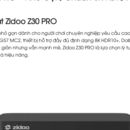
át Zidoo Z30 PRO
hỏ gọn dành cho người chơi chuyên nghiệp yêu cầu cao v
-G57 MC2, thiết bị hỗ trợ đầy đủ định dạng 8K HDR10+, Do
ối giản nhưng vẫn mạnh mẽ, Zidoo Z30 PRO là lựa chọn lý tư
và hiệu năng.