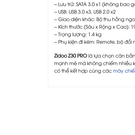
– Lưu trữ: SATA 3.0 x1 (không bao
– USB: USB 3.0 x3, USB 2.0 x2
– Giao diện khác: Bộ thu hồng ngoạ
– Kích thước (Sâu x Rộng x Cao): 1
– Trọng lượng: 1.4 kg
– Phụ kiện đi kèm: Remote, bộ đổi
Zidoo Z30 PRO
là lựa chọn cân bằn
mạnh mẽ mà không chiếm nhiều khô
có thể kết hợp cùng các
máy chiế