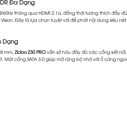
 HDR Đa Dạng
K@60Hz thông qua HDMI 2.1a, đồng thời tương thích đầy đ
ision. Đây là lựa chọn tuyệt vời để phát nội dung siêu n
Đa Dạng
4,8 mm,
Zidoo Z30 PRO
vẫn sở hữu đầy đủ các cổng kết nối c
/R. Một cổng SATA 3.0 giúp mở rộng bộ nhớ với ổ cứng ngoà