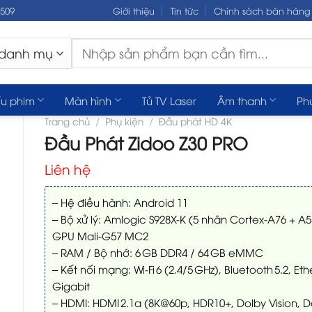
.509
Giới thiệu
Tin tức
Chính sách bán hàng
Tìm
kiếm:
u phim
Màn hình
Tủ TV Laser
Âm thanh
Ph
Trang chủ
/
Phụ kiện
/
Đầu phát HD 4K
Đầu Phát Zidoo Z30 PRO
Liên hệ
– Hệ điều hành: Android 11
– Bộ xử lý: Amlogic S928X-K (5 nhân Cortex-A76 + A5
GPU Mali-G57 MC2
– RAM / Bộ nhớ: 6 GB DDR4 / 64 GB eMMC
– Kết nối mạng: Wi‑Fi 6 (2.4/5 GHz), Bluetooth 5.2, Et
Gigabit
– HDMI: HDMI 2.1a (8K@60p, HDR10+, Dolby Vision, D