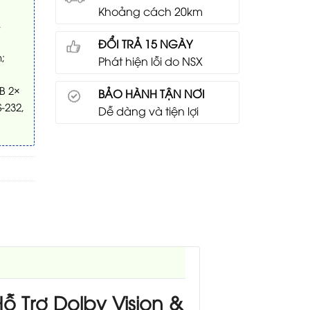
Khoảng cách 20km
,
ĐỔI TRẢ 15 NGÀY
;
Phát hiện lỗi do NSX
SB 2×
BẢO HÀNH TẬN NƠI
-232,
Dễ dàng và tiện lợi
 Trợ Dolby Vision &