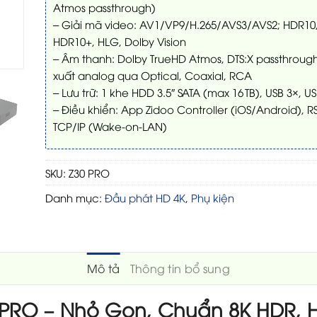
Atmos passthrough)
– Giải mã video: AV1/VP9/H.265/AVS3/AVS2; HDR10
HDR10+, HLG, Dolby Vision
– Âm thanh: Dolby TrueHD Atmos, DTS:X passthrough
xuất analog qua Optical, Coaxial, RCA
– Lưu trữ: 1 khe HDD 3.5″ SATA (max 16 TB), USB 3×, U
– Điều khiển: App Zidoo Controller (iOS/Android), RS
TCP/IP (Wake-on-LAN)
SKU:
Z30 PRO
Danh mục:
Đầu phát HD 4K
,
Phụ kiện
Mô tả
Thông tin bổ sung
 PRO – Nhỏ Gọn, Chuẩn 8K HDR, Hỗ