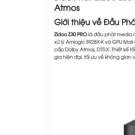
Atmos
Giới thiệu về Đầu Ph
Zidoo Z30 PRO
là đầu phát media n
xử lý Amlogic S928X-K và GPU Mali
cấp Dolby Atmos, DTS:X. Thiết kế t
gia hiện đại, tối ưu về không gian 