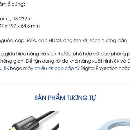
 gồm ổ cứng)
i x1, RS-232 x1
97 x 197 x 64.8 mm
 nguồn, cáp SATA, cáp HDMI, ăng-ten x3, sách hướng dẫn
g giữa hiệu năng và kích thước, phù hợp với các phòng ph
ng gian. Để tận dụng tối đa khả năng xuất hình 8K và D
u 8K
hoặc
máy chiếu 4K cao cấp
từ Digital Projection h
SẢN PHẨM TƯƠNG TỰ