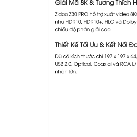
Giải Mã 8K & Tương Thích
Zidoo Z30 PRO hỗ trợ xuất video 8
như HDR10, HDR10+, HLG và Dolby V
chiếu độ phân giải cao.
Thiết Kế Tối Ưu & Kết Nối 
Dù có kích thước chỉ 197 x 197 x 6
USB 2.0, Optical, Coaxial và RCA L
nhân lớn.