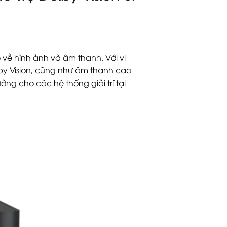
ề hình ảnh và âm thanh. Với vi
lby Vision, cũng như âm thanh cao
ởng cho các hệ thống giải trí tại