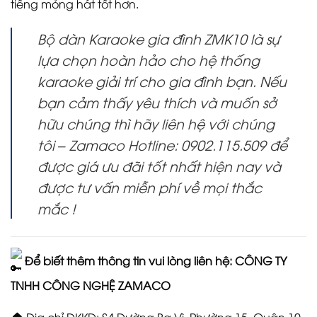
tiếng mỏng hát tốt hơn.
Bộ dàn Karaoke gia đình ZMK10 là sự
lựa chọn hoàn hảo cho hệ thống
karaoke giải trí cho gia đình bạn. Nếu
bạn cảm thấy yêu thích và muốn sở
hữu chúng thì hãy liên hệ với chúng
tôi – Zamaco Hotline: 0902.115.509 để
được giá ưu đãi tốt nhất hiện nay và
được tư vấn miễn phí về mọi thắc
mắc !
Để biết thêm thông tin vui lòng liên hệ: CÔNG TY
TNHH CÔNG NGHỆ ZAMACO