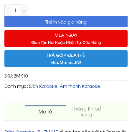
Dàn Karaoke JBL ZMK10 số lượng
Thêm vào giỏ hàng
MUA NGAY
Giao Tận Nơi Hoặc Nhận Tại Cửa Hàng
TRẢ GÓP QUA THẺ
Visa, Master, JCB
SKU:
ZMK10
Danh mục:
Dàn Karaoke
,
Âm thanh Karaoke
Thông tin bổ
Mô tả
sung
Dàn Karaoke JBL ZMK10
được tạo nên bởi những thiết