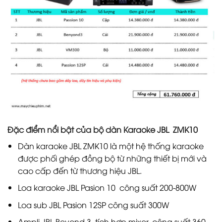
Đặc điểm nổi bật của bộ dàn Karaoke JBL ZMK10
Dàn karaoke JBL ZMK10 là một hệ thống karaoke
được phối ghép đồng bộ từ những thiết bị mới và
cao cấp đến từ thương hiệu JBL.
Loa karaoke JBL Pasion 10 công suất 200-800W
Loa sub JBL Pasion 12SP công suất 300W
Ampli JBL Beyond 3 tích hợp mixer, công suất 360-