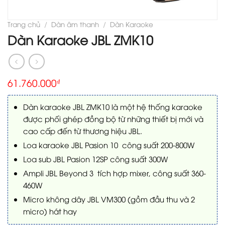
Trang chủ
/
Dàn âm thanh
/
Dàn Karaoke
Dàn Karaoke JBL ZMK10
61.760.000
₫
Dàn karaoke JBL ZMK10 là một hệ thống karaoke
được phối ghép đồng bộ từ những thiết bị mới và
cao cấp đến từ thương hiệu JBL.
Loa karaoke JBL Pasion 10 công suất 200-800W
Loa sub JBL Pasion 12SP công suất 300W
Ampli JBL Beyond 3 tích hợp mixer, công suất 360-
460W
Micro không dây JBL VM300 (gồm đầu thu và 2
micro) hát hay