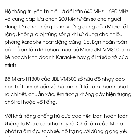
Hệ thống truyền tín hiệu ở dải tần 640 MHz – 690 MHz
và cung cấp lựa chọn 200 kênh/tần số cho người
dùng lựa chọn nên phạm vi ứng dụng của Micro rất
rộng, không lo bị trùng sóng khi sử dụng cho nhiều
phòng Karaoke hoạt động cùng lúc. Bạn hoàn toàn
có thể an tâm khi chọn mua bộ Micro JBL VM300 cho
kế hoạch kinh doanh Karaoke hay giải trí sắp tới của
mình.
Bộ Micro HT300 của JBL VM300 sở hữu độ nhạy cao
nên bắt âm chuẩn và hút âm rất tốt, âm thanh phát
ra chi tiết, chuẩn xác, êm trong không gây hiện tượng
chói tai hoặc vỡ tiếng.
Với khả năng chống hú cực cao nên bạn hoàn toàn
không lo Micro sẽ bị hú hay rè. Chất âm của Micro
phát ra ấm áp, sạch sẽ, hỗ trợ người dùng giọng yếu