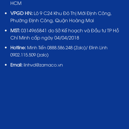
HCM
VPGD HN:
Lô 9 C24 Khu Đô Thị Mới Định Công,
Phường Định Công, Quận Hoàng Mai
MST:
0314965841 do Sở Kế hoạch và Đầu tư TP Hồ
Chí Minh cấp ngày 04/04/2018
Hotline:
Minh Tiến 0888.586.248 (Zalo)/ Đình Linh
0902.115.509 (zalo)
Email:
linhvd@zamaco.vn