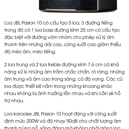
Loa JBL Pasion 10 có cấu tạo 5 loa, 3 đường tiếng
trong đó có 1 loa bass đường kính 25 cm có cấu tạo
đặc biệt với đường vòm nhôm cho phép xử lý âm
thanh trên những dải cao, công suất cao giảm thiểu
độ méo âm, méo tiếng.
2 loa trung và 2 loa treble đường kính 7.6 cm có khả
năng xử lý những âm trầm chắc chắn, rõ ràng, những
âm trung và âm cao trong sáng, có độ vang. Các củ
loa được thiết kế nằm trong những khoang khác
nhau không bị ảnh hưởng lẫn nhau và khi cần sẽ hỗ
trợ nhau.
Loa karaoke JBL Pasion 10 hoạt động với công suất
định mức 200W và độ nhạy 90dB cho chất lượng âm
thanh bùng nổ, sống động mà không phải dòng loa