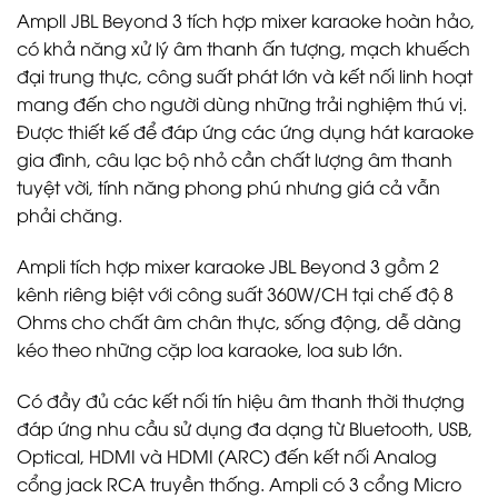
AmplI JBL Beyond 3 tích hợp mixer karaoke hoàn hảo,
có khả năng xử lý âm thanh ấn tượng, mạch khuếch
đại trung thực, công suất phát lớn và kết nối linh hoạt
mang đến cho người dùng những trải nghiệm thú vị.
Được thiết kế để đáp ứng các ứng dụng hát karaoke
gia đình, câu lạc bộ nhỏ cần chất lượng âm thanh
tuyệt vời, tính năng phong phú nhưng giá cả vẫn
phải chăng.
Ampli tích hợp mixer karaoke JBL Beyond 3 gồm 2
kênh riêng biệt với công suất 360W/CH tại chế độ 8
Ohms cho chất âm chân thực, sống động, dễ dàng
kéo theo những cặp loa karaoke, loa sub lớn.
Có đầy đủ các kết nối tín hiệu âm thanh thời thượng
đáp ứng nhu cầu sử dụng đa dạng từ Bluetooth, USB,
Optical, HDMI và HDMI (ARC) đến kết nối Analog
cổng jack RCA truyền thống. Ampli có 3 cổng Micro