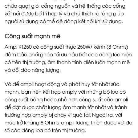
chứa quạt gió, cổng nguồn và hệ thống các cổng
kết nối được bố trí hợp lý và chú thích rõ ràng giúp
người sử dụng có thể dễ dàng kết nối khi sử dụng.
Công suất mạnh mẽ
Ampi KT250 có công suất thực 250W/ kênh (8 Ohms)
đảm bảo phối ghép tối ưu hầu hết các dòng loa hiện
có trên thị trường, âm thanh trình diễn luôn mạnh mẽ
và dồi dào năng lượng.
Và để ampli hoạt động và phát huy tốt nhất sức
mạnh, bạn nên kết hợp amply với những bộ loa có
công suất bằng hoặc nhỏ hơn công suất của ampli
để đặt được chất lượng âm thanh tốt nhất và tránh
trường hợp amply bị cháy vì quá tải. Ngoài ra, với
mức trở kháng 8 Ohms, ampli tương thích được với đa
số các dòng loa có trên thị trường.