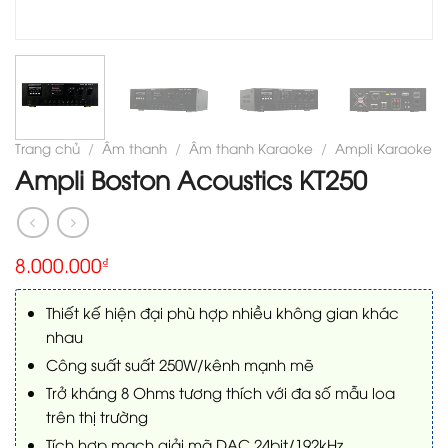
Trang chủ
/
Âm thanh
/
Âm thanh Karaoke
/
Ampli Karaoke
Ampli Boston Acoustics KT250
8.000.000
₫
Thiết kế hiện đại phù hợp nhiều không gian khác
nhau
Công suất suất 250W/kênh mạnh mẽ
Trở kháng 8 Ohms tương thích với đa số mẫu loa
trên thị trường
Tích hợp mạch giải mã DAC 24bit/192kHz