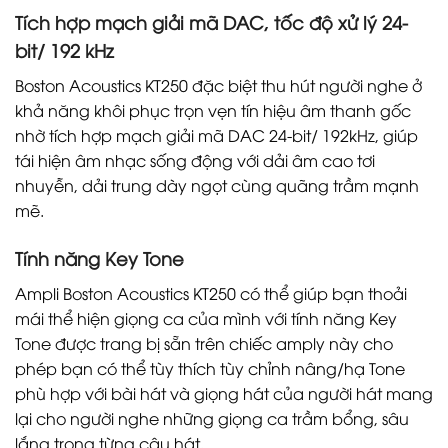
Tích hợp mạch giải mã DAC, tốc độ xử lý 24-
bit/ 192 kHz
Boston Acoustics KT250 đặc biệt thu hút người nghe ở
khả năng khôi phục trọn vẹn tín hiệu âm thanh gốc
nhờ tích hợp mạch giải mã DAC 24-bit/ 192kHz, giúp
tái hiện âm nhạc sống động với dải âm cao tơi
nhuyễn, dải trung dày ngọt cùng quãng trầm mạnh
mẽ.
Tính năng Key Tone
Ampli Boston Acoustics KT250 có thể giúp bạn thoải
mái thể hiện giọng ca của mình với tính năng Key
Tone được trang bị sẵn trên chiếc amply này cho
phép bạn có thể tùy thích tùy chỉnh nâng/hạ Tone
phù hợp với bài hát và giọng hát của người hát mang
lại cho người nghe những giọng ca trầm bổng, sâu
lắng trong từng câu hát.