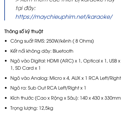
tại đây:
https://maychieuphim.net/karaoke/
Thông số kỹ thuật
Công suất RMS: 250W/kênh ( 8 Ohms)
Kết nối không dây: Bluetooth
Ngõ vào Digital: HDMI (ARC) x 1, Optical x 1, USB x
1, SD Card x 1
Ngõ vào Analog: Micro x 4, AUX x 1 RCA Left/Right
Ngõ ra: Sub Out RCA Left/Right x 1
Kích thước (Cao x Rộng x Sâu): 140 x 430 x 330mm
Trọng lượng: 12,5kg