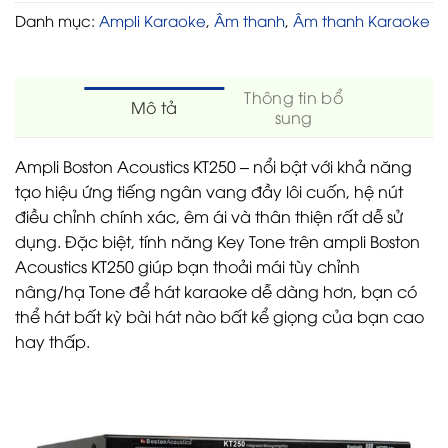
Danh mục:
Ampli Karaoke
,
Âm thanh
,
Âm thanh Karaoke
Thông tin bổ
Mô tả
sung
Ampli Boston Acoustics KT250 – nổi bật với khả năng
tạo hiệu ứng tiếng ngân vang đầy lôi cuốn, hệ nút
điều chỉnh chính xác, êm ái và thân thiện rất dễ sử
dụng. Đặc biệt, tính năng Key Tone trên ampli Boston
Acoustics KT250 giúp bạn thoải mái tùy chỉnh
nâng/hạ Tone để hát karaoke dễ dàng hơn, bạn có
thể hát bất kỳ bài hát nào bất kể giọng của bạn cao
hay thấp.