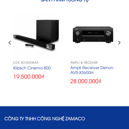
LOA SOUNDBAR
AMPLI & RECEIVER
Ampli Receiver Denon
Klipsch Cinema 800
AVR-X3600H
19.500.000
₫
28.000.000
₫
CÔNG TY TNHH CÔNG NGHỆ ZAMACO