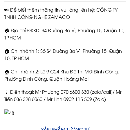
🔑 Để biết thêm thông tin vui lòng liên hệ: CÔNG TY
TNHH CÔNG NGHỆ ZAMACO
🏠 Địa chỉ ĐKKD: S4 Đường Ba Vì, Phường 15, Quận 10,
TP.HCM
🏠 Chi nhánh 1: Số S4 Đường Ba Vì, Phường 15, Quận
10, TP HCM
🏠 Chi nhánh 2: Lô 9 C24 Khu Đô Thị Mới Định Công,
Phường Định Công, Quận Hoàng Mai
📱 Điện thoại: Mr Phương 070 6600 330 (zalo/call)/ Mr
Tiến 036 328 6060 / Mr Linh 0902 115 509 (Zalo)
SẢN PHẨM TƯƠNG TỰ