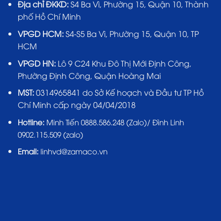
Địa chỉ ĐKKD:
S4 Ba Vì, Phường 15, Quận 10, Thành
phố Hồ Chí Minh
VPGD HCM:
S4-S5 Ba Vì, Phường 15, Quận 10, TP
HCM
VPGD HN:
Lô 9 C24 Khu Đô Thị Mới Định Công,
Phường Định Công, Quận Hoàng Mai
MST:
0314965841 do Sở Kế hoạch và Đầu tư TP Hồ
Chí Minh cấp ngày 04/04/2018
Hotline:
Minh Tiến 0888.586.248 (Zalo)/ Đình Linh
0902.115.509 (zalo)
Email:
linhvd@zamaco.vn