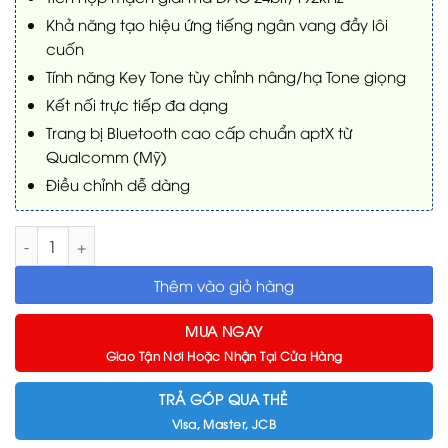
Khả năng tạo hiệu ứng tiếng ngân vang đầy lôi
cuốn
Tính năng Key Tone tùy chỉnh nâng/hạ Tone giọng
Kết nối trực tiếp đa dạng
Trang bị Bluetooth cao cấp chuẩn aptX từ
Qualcomm (Mỹ)
Điều chỉnh dễ dàng
Ampli Boston Acoustics KT250 số lượng
Thêm vào giỏ hàng
MUA NGAY
Giao Tận Nơi Hoặc Nhận Tại Cửa Hàng
TRẢ GÓP QUA THẺ
Visa, Master, JCB