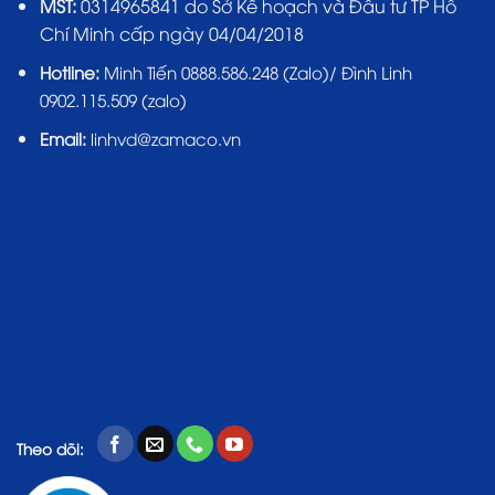
MST:
0314965841 do Sở Kế hoạch và Đầu tư TP Hồ
Chí Minh cấp ngày 04/04/2018
Hotline:
Minh Tiến 0888.586.248 (Zalo)/ Đình Linh
0902.115.509 (zalo)
Email:
linhvd@zamaco.vn
Theo dõi: