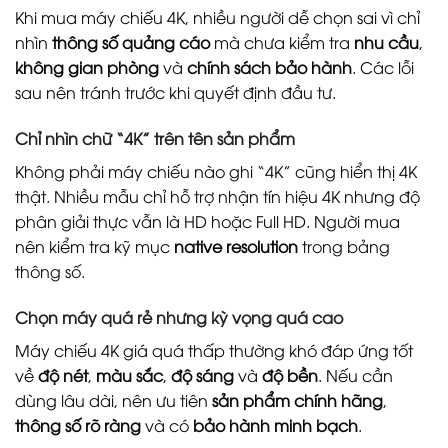
Khi mua máy chiếu 4K, nhiều người dễ chọn sai vì chỉ
nhìn
thông số quảng cáo
mà chưa kiểm tra
nhu cầu
,
không gian phòng
và
chính sách bảo hành
. Các lỗi
sau nên tránh trước khi quyết định đầu tư.
Chỉ nhìn chữ “4K” trên tên sản phẩm
Không phải máy chiếu nào ghi “4K” cũng hiển thị 4K
thật. Nhiều mẫu chỉ hỗ trợ nhận tín hiệu 4K nhưng độ
phân giải thực vẫn là HD hoặc Full HD. Người mua
nên kiểm tra kỹ mục
native resolution
trong bảng
thông số.
Chọn máy quá rẻ nhưng kỳ vọng quá cao
Máy chiếu 4K giá quá thấp thường khó đáp ứng tốt
về
độ nét
,
màu sắc
,
độ sáng
và
độ bền
. Nếu cần
dùng lâu dài, nên ưu tiên
sản phẩm chính hãng
,
thông số rõ ràng
và có
bảo hành minh bạch
.