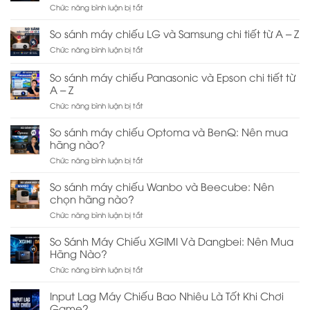
ở
Chức năng bình luận bị tắt
XGIMI
So
Và
Sánh
JMGO:
So sánh máy chiếu LG và Samsung chi tiết từ A – Z
Máy
Nên
ở
Chức năng bình luận bị tắt
Chiếu
Chọn
So
Và
Hãng
sánh
TV:
Nào?
So sánh máy chiếu Panasonic và Epson chi tiết từ
máy
Nên
A – Z
chiếu
Chọn
LG
ở
Chức năng bình luận bị tắt
Thiết
và
So
Bị
Samsung
sánh
Nào?
So sánh máy chiếu Optoma và BenQ: Nên mua
chi
máy
hãng nào?
tiết
chiếu
từ
ở
Chức năng bình luận bị tắt
Panasonic
A
So
và
–
sánh
Epson
So sánh máy chiếu Wanbo và Beecube: Nên
Z
máy
chi
chọn hãng nào?
chiếu
tiết
ở
Chức năng bình luận bị tắt
Optoma
từ
So
và
A
sánh
BenQ:
–
So Sánh Máy Chiếu XGIMI Và Dangbei: Nên Mua
máy
Nên
Z
Hãng Nào?
chiếu
mua
ở
Chức năng bình luận bị tắt
Wanbo
hãng
So
và
nào?
Sánh
Beecube:
Input Lag Máy Chiếu Bao Nhiêu Là Tốt Khi Chơi
Máy
Nên
Game?