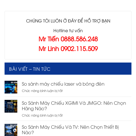
CHÚNG TÔI LUÔN Ở ĐÂY ĐỂ HỖ TRỢ BẠN
Hotline tư vấn
Mr Tiến 0888.586.248
Mr Linh 0902.115.509
BÀI VIẾT – TIN TỨC
So sánh máy chiếu laser và bóng đèn
ở
Chức năng bình luận bị tắt
So
sánh
So Sánh Máy Chiếu XGIMI Và JMGO: Nên Chọn
máy
Hãng Nào?
chiếu
laser
ở
Chức năng bình luận bị tắt
và
So
bóng
Sánh
So Sánh Máy Chiếu Và TV: Nên Chọn Thiết Bị
đèn
Máy
Nào?
Chiếu