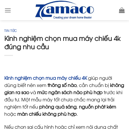
Skip
to
content
TIN TỨC
Kinh nghiệm chọn mua máy chiếu 4k
đúng nhu cầu
Kinh nghiệm chọn mua máy chiếu 4K
giúp người
dùng biết nên xem
thông số nào
, cần chuẩn bị
không
gian ra sao
và
mức ngân sách nào phù hợp
trước khi
đầu tư. Một mẫu máy tốt chưa chắc mang lại trải
nghiệm tốt nếu
phòng quá sáng
,
nguồn phát kém
hoặc
màn chiếu không phù hợp
.
Nếu chọn sai cấu hình hoặc chỉ xem nội dung chất