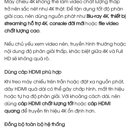
Máy chiếu 4K không thể làm video chất lượng thấp
trở nên sắc nét như 4K thật. Để tận dụng tốt độ phân
giải cao, nên dùng nguồn phát như
Blu-ray 4K
,
thiết bị
streaming hỗ trợ 4K
,
console đời mới
hoặc
file video
chất lượng cao
.
Nếu chủ yếu xem video nén, truyền hình thường hoặc
nội dung độ phân giải thấp, khác biệt giữa 4K và Full
HD sẽ không quá rõ.
Dùng cáp HDMI phù hợp
Khi treo máy chiếu trên trần hoặc đặt xa nguồn phát,
dây HDMI quá dài có thể gây chớp hình, mất tín hiệu
hoặc tự hạ độ phân giải. Với khoảng cách dài, nên
dùng
cáp HDMI chất lượng tốt
hoặc
cáp HDMI
quang
để truyền tín hiệu 4K ổn định hơn.
Đồng bộ toàn bộ hệ thống