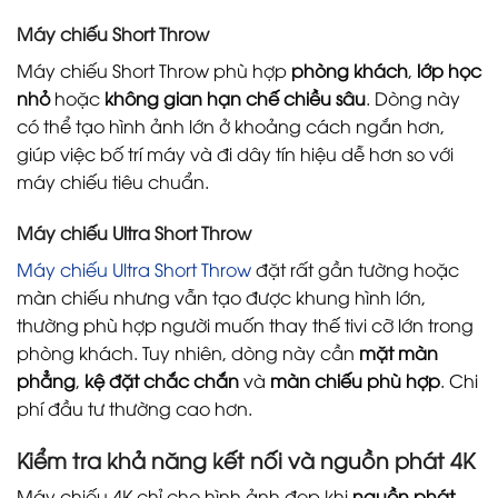
Máy chiếu Short Throw
Máy chiếu Short Throw phù hợp
phòng khách
,
lớp học
nhỏ
hoặc
không gian hạn chế chiều sâu
. Dòng này
có thể tạo hình ảnh lớn ở khoảng cách ngắn hơn,
giúp việc bố trí máy và đi dây tín hiệu dễ hơn so với
máy chiếu tiêu chuẩn.
Máy chiếu Ultra Short Throw
Máy chiếu Ultra Short Throw
đặt rất gần tường hoặc
màn chiếu nhưng vẫn tạo được khung hình lớn,
thường phù hợp người muốn thay thế tivi cỡ lớn trong
phòng khách. Tuy nhiên, dòng này cần
mặt màn
phẳng
,
kệ đặt chắc chắn
và
màn chiếu phù hợp
. Chi
phí đầu tư thường cao hơn.
Kiểm tra khả năng kết nối và nguồn phát 4K
Máy chiếu 4K chỉ cho hình ảnh đẹp khi
nguồn phát
,