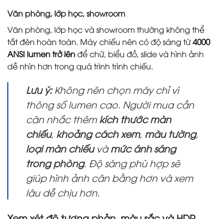
Văn phòng, lớp học, showroom
Văn phòng, lớp học và showroom thường không thể
tắt đèn hoàn toàn. Máy chiếu nên có độ sáng từ
4000
ANSI lumen trở lên
để chữ, biểu đồ, slide và hình ảnh
dễ nhìn hơn trong quá trình trình chiếu.
Lưu ý:
Không nên chọn máy chỉ vì
thông số lumen cao. Người mua cần
cân nhắc thêm
kích thước màn
chiếu
,
khoảng cách xem
,
màu tường
,
loại màn chiếu
và
mức ánh sáng
trong phòng
. Độ sáng phù hợp sẽ
giúp hình ảnh cân bằng hơn và xem
lâu dễ chịu hơn.
Xem xét độ tương phản, màu sắc và HDR