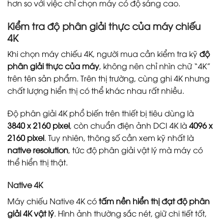
hơn so với việc chỉ chọn máy có độ sáng cao.
Kiểm tra độ phân giải thực của máy chiếu
4K
Khi chọn máy chiếu 4K, người mua cần kiểm tra kỹ
độ
phân giải thực của máy
, không nên chỉ nhìn chữ “4K”
trên tên sản phẩm. Trên thị trường, cùng ghi 4K nhưng
chất lượng hiển thị có thể khác nhau rất nhiều.
Độ phân giải 4K phổ biến trên thiết bị tiêu dùng là
3840 x 2160 pixel
, còn chuẩn điện ảnh DCI 4K là
4096 x
2160 pixel
. Tuy nhiên, thông số cần xem kỹ nhất là
native resolution
, tức độ phân giải vật lý mà máy có
thể hiển thị thật.
Native 4K
Máy chiếu Native 4K có
tấm nền hiển thị đạt độ phân
giải 4K vật lý
. Hình ảnh thường sắc nét, giữ chi tiết tốt,