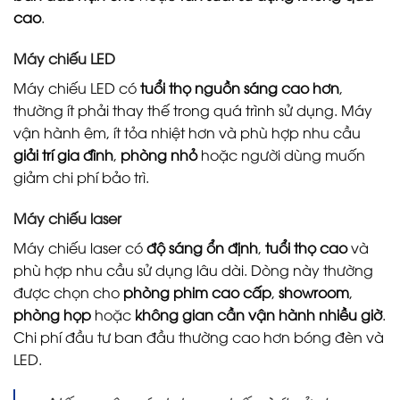
cao
.
Máy chiếu LED
Máy chiếu LED có
tuổi thọ nguồn sáng cao hơn
,
thường ít phải thay thế trong quá trình sử dụng. Máy
vận hành êm, ít tỏa nhiệt hơn và phù hợp nhu cầu
giải trí gia đình
,
phòng nhỏ
hoặc người dùng muốn
giảm chi phí bảo trì.
Máy chiếu laser
Máy chiếu laser có
độ sáng ổn định
,
tuổi thọ cao
và
phù hợp nhu cầu sử dụng lâu dài. Dòng này thường
được chọn cho
phòng phim cao cấp
,
showroom
,
phòng họp
hoặc
không gian cần vận hành nhiều giờ
.
Chi phí đầu tư ban đầu thường cao hơn bóng đèn và
LED.