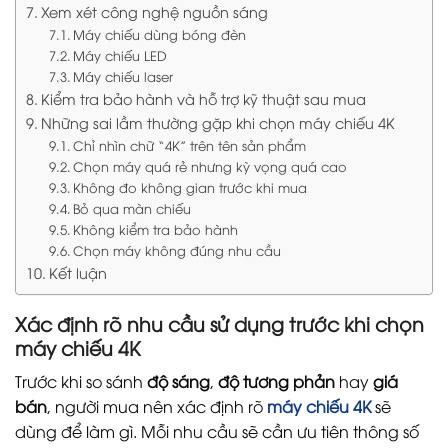
Xem xét công nghệ nguồn sáng
Máy chiếu dùng bóng đèn
Máy chiếu LED
Máy chiếu laser
Kiểm tra bảo hành và hỗ trợ kỹ thuật sau mua
Những sai lầm thường gặp khi chọn máy chiếu 4K
Chỉ nhìn chữ “4K” trên tên sản phẩm
Chọn máy quá rẻ nhưng kỳ vọng quá cao
Không đo không gian trước khi mua
Bỏ qua màn chiếu
Không kiểm tra bảo hành
Chọn máy không đúng nhu cầu
Kết luận
Xác định rõ nhu cầu sử dụng trước khi chọn
máy chiếu 4K
Trước khi so sánh
độ sáng
,
độ tương phản
hay
giá
bán
, người mua nên xác định rõ
máy chiếu 4K
sẽ
dùng để làm gì. Mỗi nhu cầu sẽ cần ưu tiên thông số