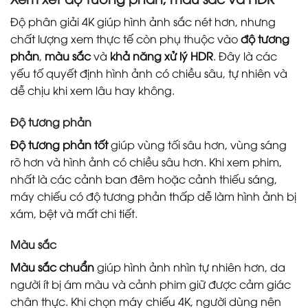
Độ phân giải 4K giúp hình ảnh sắc nét hơn, nhưng
chất lượng xem thực tế còn phụ thuộc vào
độ tương
phản
,
màu sắc
và
khả năng xử lý HDR
. Đây là các
yếu tố quyết định hình ảnh có chiều sâu, tự nhiên và
dễ chịu khi xem lâu hay không.
Độ tương phản
Độ tương phản tốt
giúp vùng tối sâu hơn, vùng sáng
rõ hơn và hình ảnh có chiều sâu hơn. Khi xem phim,
nhất là các cảnh ban đêm hoặc cảnh thiếu sáng,
máy chiếu có độ tương phản thấp dễ làm hình ảnh bị
xám, bệt và mất chi tiết.
Màu sắc
Màu sắc chuẩn
giúp hình ảnh nhìn tự nhiên hơn, da
người ít bị ám màu và cảnh phim giữ được cảm giác
chân thực. Khi chọn máy chiếu 4K, người dùng nên