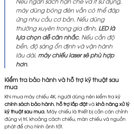
Nếu ngân sách hạn chế và ít sử dụng,
máy dùng bóng đèn vẫn có thể đáp
ứng nhu cầu cơ bản. Nếu dùng
thường xuyên trong gia đình,
LED là
lựa chọn dễ cân nhắc
. Nếu cần độ
bền, độ sáng ổn định và vận hành
lâu dài,
máy chiếu laser sẽ phù hợp
hơn
.
Kiểm tra bảo hành và hỗ trợ kỹ thuật sau
mua
Khi mua máy chiếu 4K, người dùng nên kiểm tra kỹ
chính sách bảo hành
,
hỗ trợ lắp đặt
và
khả năng xử lý
kỹ thuật sau mua
. Máy chiếu là thiết bị cần căn chỉnh
đúng vị trí, khoảng cách chiếu, màn chiếu và nguồn
phát để cho hình ảnh tốt.