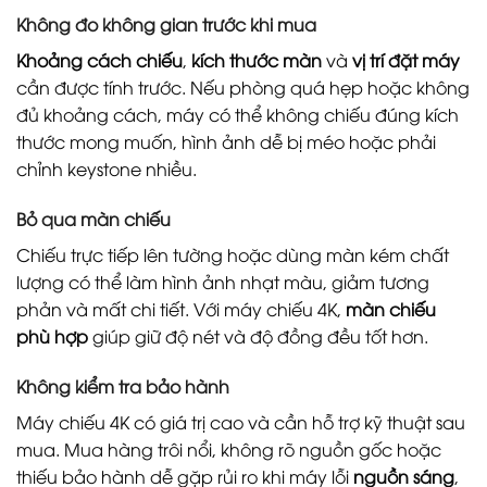
Không đo không gian trước khi mua
Khoảng cách chiếu
,
kích thước màn
và
vị trí đặt máy
cần được tính trước. Nếu phòng quá hẹp hoặc không
đủ khoảng cách, máy có thể không chiếu đúng kích
thước mong muốn, hình ảnh dễ bị méo hoặc phải
chỉnh keystone nhiều.
Bỏ qua màn chiếu
Chiếu trực tiếp lên tường hoặc dùng màn kém chất
lượng có thể làm hình ảnh nhạt màu, giảm tương
phản và mất chi tiết. Với máy chiếu 4K,
màn chiếu
phù hợp
giúp giữ độ nét và độ đồng đều tốt hơn.
Không kiểm tra bảo hành
Máy chiếu 4K có giá trị cao và cần hỗ trợ kỹ thuật sau
mua. Mua hàng trôi nổi, không rõ nguồn gốc hoặc
thiếu bảo hành dễ gặp rủi ro khi máy lỗi
nguồn sáng
,