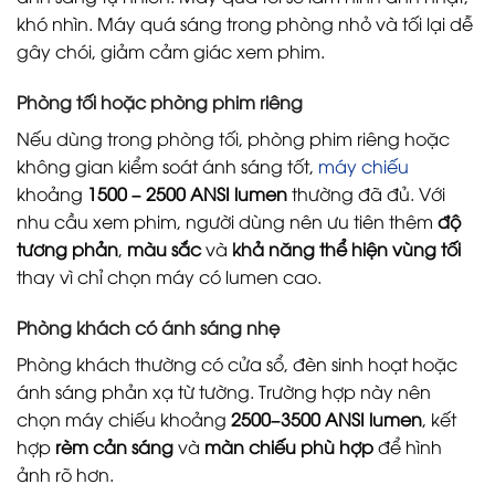
khó nhìn. Máy quá sáng trong phòng nhỏ và tối lại dễ
gây chói, giảm cảm giác xem phim.
Phòng tối hoặc phòng phim riêng
Nếu dùng trong phòng tối, phòng phim riêng hoặc
không gian kiểm soát ánh sáng tốt,
máy chiếu
khoảng
1500 – 2500 ANSI lumen
thường đã đủ. Với
nhu cầu xem phim, người dùng nên ưu tiên thêm
độ
tương phản
,
màu sắc
và
khả năng thể hiện vùng tối
thay vì chỉ chọn máy có lumen cao.
Phòng khách có ánh sáng nhẹ
Phòng khách thường có cửa sổ, đèn sinh hoạt hoặc
ánh sáng phản xạ từ tường. Trường hợp này nên
chọn máy chiếu khoảng
2500–3500 ANSI lumen
, kết
hợp
rèm cản sáng
và
màn chiếu phù hợp
để hình
ảnh rõ hơn.