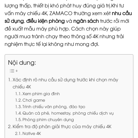
lượng thấp, thiết bị khó phát huy đúng giá trị.Khi tư
vấn máy chiếu 4K, ZAMACO thường xem xét
nhu cầu
sử dụng
,
điều kiện phòng
và
ngân sách
trước rồi mới
đề xuất mẫu máy phù hợp. Cách chọn này giúp
người mua tránh chạy theo thông số 4K nhưng trải
nghiệm thực tế lại không như mong đợi.
Nội dung:
Xác định rõ nhu cầu sử dụng trước khi chọn máy
chiếu 4K
Xem phim gia đình
Chơi game
Trình chiếu văn phòng, đào tạo
Quán cà phê, homestay, phòng chiếu dịch vụ
Phòng phim chuyên dụng
Kiểm tra độ phân giải thực của máy chiếu 4K
Native 4K