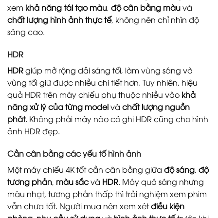
xem
khả năng tái tạo màu
,
độ cân bằng màu
và
chất lượng hình ảnh thực tế
, không nên chỉ nhìn độ
sáng cao.
HDR
HDR
giúp mở rộng dải sáng tối, làm vùng sáng và
vùng tối giữ được nhiều chi tiết hơn. Tuy nhiên, hiệu
quả HDR trên máy chiếu phụ thuộc nhiều vào
khả
năng xử lý của từng model
và
chất lượng nguồn
phát
. Không phải máy nào có ghi HDR cũng cho hình
ảnh HDR đẹp.
Cần cân bằng các yếu tố hình ảnh
Một máy chiếu 4K tốt cần cân bằng giữa
độ sáng
,
độ
tương phản
,
màu sắc
và
HDR
. Máy quá sáng nhưng
màu nhạt, tương phản thấp thì trải nghiệm xem phim
vẫn chưa tốt. Người mua nên xem xét
điều kiện