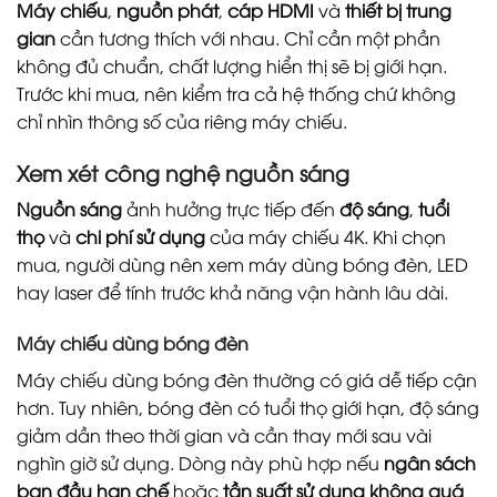
Máy chiếu
,
nguồn phát
,
cáp HDMI
và
thiết bị trung
gian
cần tương thích với nhau. Chỉ cần một phần
không đủ chuẩn, chất lượng hiển thị sẽ bị giới hạn.
Trước khi mua, nên kiểm tra cả hệ thống chứ không
chỉ nhìn thông số của riêng máy chiếu.
Xem xét công nghệ nguồn sáng
Nguồn sáng
ảnh hưởng trực tiếp đến
độ sáng
,
tuổi
thọ
và
chi phí sử dụng
của máy chiếu 4K. Khi chọn
mua, người dùng nên xem máy dùng bóng đèn, LED
hay laser để tính trước khả năng vận hành lâu dài.
Máy chiếu dùng bóng đèn
Máy chiếu dùng bóng đèn thường có giá dễ tiếp cận
hơn. Tuy nhiên, bóng đèn có tuổi thọ giới hạn, độ sáng
giảm dần theo thời gian và cần thay mới sau vài
nghìn giờ sử dụng. Dòng này phù hợp nếu
ngân sách
ban đầu hạn chế
hoặc
tần suất sử dụng không quá