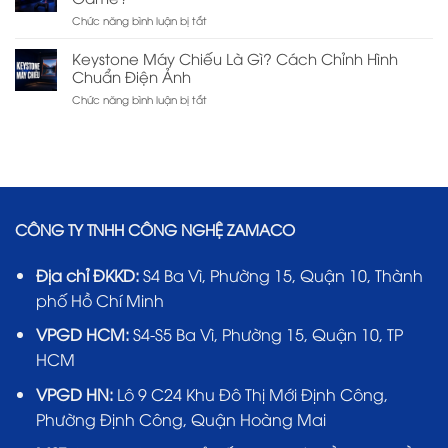
Chiếu
chọn
ở
Chức năng bình luận bị tắt
XGIMI
hãng
Input
Và
nào?
Lag
Dangbei:
Keystone Máy Chiếu Là Gì? Cách Chỉnh Hình
Máy
Nên
Chuẩn Điện Ảnh
Chiếu
Mua
ở
Chức năng bình luận bị tắt
Bao
Hãng
Keystone
Nhiêu
Nào?
Máy
Là
Chiếu
Tốt
Là
Khi
Gì?
Chơi
Cách
Game?
Chỉnh
CÔNG TY TNHH CÔNG NGHỆ ZAMACO
Hình
Chuẩn
Điện
Địa chỉ ĐKKD:
S4 Ba Vì, Phường 15, Quận 10, Thành
Ảnh
phố Hồ Chí Minh
VPGD HCM:
S4-S5 Ba Vì, Phường 15, Quận 10, TP
HCM
VPGD HN:
Lô 9 C24 Khu Đô Thị Mới Định Công,
Phường Định Công, Quận Hoàng Mai