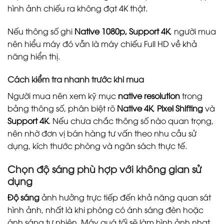
hình ảnh chiếu ra không đạt 4K thật.
Nếu thông số ghi
Native 1080p, Support 4K
, người mua
nên hiểu máy đó vẫn là máy chiếu Full HD về khả
năng hiển thị.
Cách kiểm tra nhanh trước khi mua
Người mua nên xem kỹ mục
native resolution
trong
bảng thông số, phân biệt rõ
Native 4K
,
Pixel Shifting
và
Support 4K
. Nếu chưa chắc thông số nào quan trọng,
nên nhờ đơn vị bán hàng tư vấn theo nhu cầu sử
dụng, kích thước phòng và ngân sách thực tế.
Chọn độ sáng phù hợp với không gian sử
dụng
Độ sáng
ảnh hưởng trực tiếp đến khả năng quan sát
hình ảnh, nhất là khi phòng có ánh sáng đèn hoặc
ánh sáng tự nhiên. Máy quá tối sẽ làm hình ảnh nhạt,