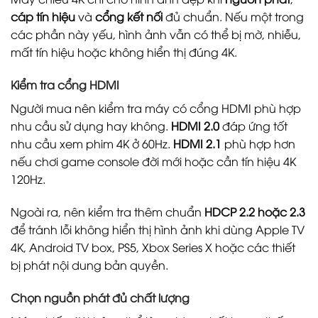
cáp tín hiệu
và
cổng kết nối
đủ chuẩn. Nếu một trong
các phần này yếu, hình ảnh vẫn có thể bị mờ, nhiễu,
mất tín hiệu hoặc không hiển thị đúng 4K.
Kiểm tra cổng HDMI
Người mua nên kiểm tra máy có cổng HDMI phù hợp
nhu cầu sử dụng hay không.
HDMI 2.0
đáp ứng tốt
nhu cầu xem phim 4K ở 60Hz.
HDMI 2.1
phù hợp hơn
nếu chơi game console đời mới hoặc cần tín hiệu 4K
120Hz.
Ngoài ra, nên kiểm tra thêm chuẩn
HDCP 2.2 hoặc 2.3
để tránh lỗi không hiển thị hình ảnh khi dùng Apple TV
4K, Android TV box, PS5, Xbox Series X hoặc các thiết
bị phát nội dung bản quyền.
Chọn nguồn phát đủ chất lượng