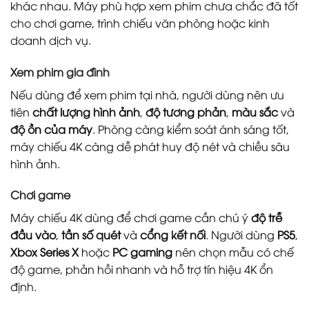
khác nhau. Máy phù hợp xem phim chưa chắc đã tốt
cho chơi game, trình chiếu văn phòng hoặc kinh
doanh dịch vụ.
Xem phim gia đình
Nếu dùng để xem phim tại nhà, người dùng nên ưu
tiên
chất lượng hình ảnh
,
độ tương phản
,
màu sắc
và
độ ồn của máy
. Phòng càng kiểm soát ánh sáng tốt,
máy chiếu 4K càng dễ phát huy độ nét và chiều sâu
hình ảnh.
Chơi game
Máy chiếu 4K dùng để chơi game cần chú ý
độ trễ
đầu vào
,
tần số quét
và
cổng kết nối
. Người dùng
PS5
,
Xbox Series X
hoặc
PC gaming
nên chọn mẫu có chế
độ game, phản hồi nhanh và hỗ trợ tín hiệu 4K ổn
định.