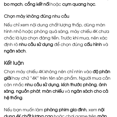
bo mạch
,
cổng kết nối
hoặc
cụm quang học
.
Chọn máy không đúng nhu cầu
Nếu chỉ xem nội dung chất lượng thấp, dùng màn
hình nhỏ hoặc phòng quá sáng, máy chiếu 4K chưa
chắc là lựa chọn đáng tiền. Trước khi mua, nên xác
định rõ
nhu cầu sử dụng
để chọn đúng
cấu hình
và
ngân sách
.
Kết luận
Chọn máy chiếu 4K không nên chỉ nhìn vào
độ phân
giải
hay chữ “4K” trên tên sản phẩm. Người mua cần
cân nhắc
nhu cầu sử dụng
,
kích thước phòng
,
ánh
sáng
,
nguồn phát
,
màn chiếu
và
ngân sách cho cả
hệ thống
.
Nếu bạn muốn làm
phòng phim gia đình
, xem
nội
dung 4K chất lượng cao
hoặc chơi game trên
màn