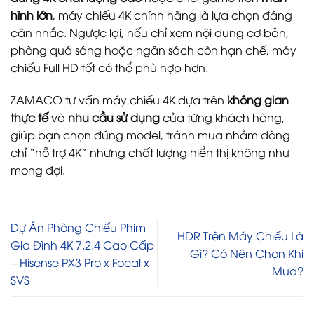
hình lớn
, máy chiếu 4K chính hãng là lựa chọn đáng
cân nhắc. Ngược lại, nếu chỉ xem nội dung cơ bản,
phòng quá sáng hoặc ngân sách còn hạn chế, máy
chiếu Full HD tốt có thể phù hợp hơn.
ZAMACO tư vấn máy chiếu 4K dựa trên
không gian
thực tế
và
nhu cầu sử dụng
của từng khách hàng,
giúp bạn chọn đúng model, tránh mua nhầm dòng
chỉ “hỗ trợ 4K” nhưng chất lượng hiển thị không như
mong đợi.
Dự Án Phòng Chiếu Phim
HDR Trên Máy Chiếu Là
Gia Đình 4K 7.2.4 Cao Cấp
Gì? Có Nên Chọn Khi
– Hisense PX3 Pro x Focal x
Mua?
SVS