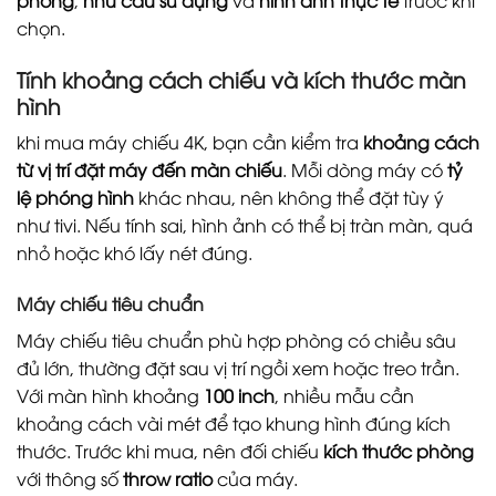
phòng
,
nhu cầu sử dụng
và
hình ảnh thực tế
trước khi
chọn.
Tính khoảng cách chiếu và kích thước màn
hình
khi mua máy chiếu 4K, bạn cần kiểm tra
khoảng cách
từ vị trí đặt máy đến màn chiếu
. Mỗi dòng máy có
tỷ
lệ phóng hình
khác nhau, nên không thể đặt tùy ý
như tivi. Nếu tính sai, hình ảnh có thể bị tràn màn, quá
nhỏ hoặc khó lấy nét đúng.
Máy chiếu tiêu chuẩn
Máy chiếu tiêu chuẩn phù hợp phòng có chiều sâu
đủ lớn, thường đặt sau vị trí ngồi xem hoặc treo trần.
Với màn hình khoảng
100 inch
, nhiều mẫu cần
khoảng cách vài mét để tạo khung hình đúng kích
thước. Trước khi mua, nên đối chiếu
kích thước phòng
với thông số
throw ratio
của máy.