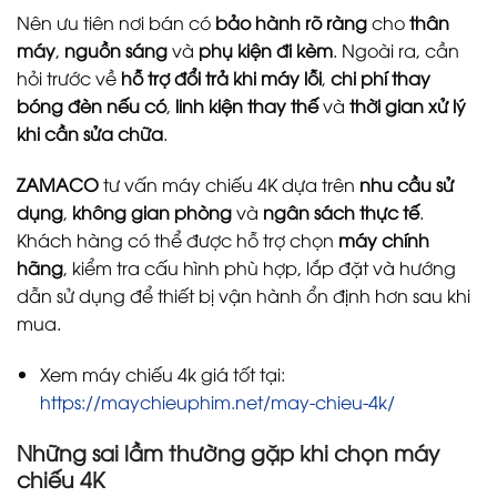
Nên ưu tiên nơi bán có
bảo hành rõ ràng
cho
thân
máy
,
nguồn sáng
và
phụ kiện đi kèm
. Ngoài ra, cần
hỏi trước về
hỗ trợ đổi trả khi máy lỗi
,
chi phí thay
bóng đèn nếu có
,
linh kiện thay thế
và
thời gian xử lý
khi cần sửa chữa
.
ZAMACO
tư vấn máy chiếu 4K dựa trên
nhu cầu sử
dụng
,
không gian phòng
và
ngân sách thực tế
.
Khách hàng có thể được hỗ trợ chọn
máy chính
hãng
, kiểm tra cấu hình phù hợp, lắp đặt và hướng
dẫn sử dụng để thiết bị vận hành ổn định hơn sau khi
mua.
Xem máy chiếu 4k giá tốt tại:
https://maychieuphim.net/may-chieu-4k/
Những sai lầm thường gặp khi chọn máy
chiếu 4K