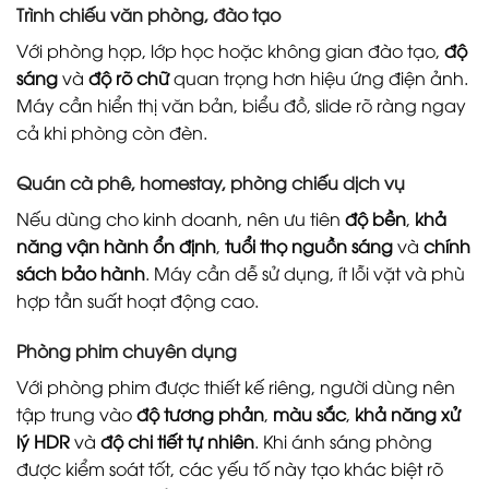
Trình chiếu văn phòng, đào tạo
Với phòng họp, lớp học hoặc không gian đào tạo,
độ
sáng
và
độ rõ chữ
quan trọng hơn hiệu ứng điện ảnh.
Máy cần hiển thị văn bản, biểu đồ, slide rõ ràng ngay
cả khi phòng còn đèn.
Quán cà phê, homestay, phòng chiếu dịch vụ
Nếu dùng cho kinh doanh, nên ưu tiên
độ bền
,
khả
năng vận hành ổn định
,
tuổi thọ nguồn sáng
và
chính
sách bảo hành
. Máy cần dễ sử dụng, ít lỗi vặt và phù
hợp tần suất hoạt động cao.
Phòng phim chuyên dụng
Với phòng phim được thiết kế riêng, người dùng nên
tập trung vào
độ tương phản
,
màu sắc
,
khả năng xử
lý HDR
và
độ chi tiết tự nhiên
. Khi ánh sáng phòng
được kiểm soát tốt, các yếu tố này tạo khác biệt rõ