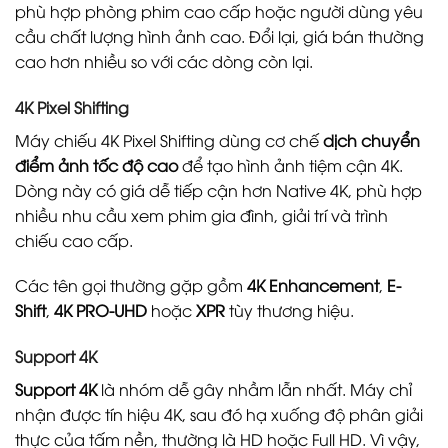
phù hợp phòng phim cao cấp hoặc người dùng yêu
cầu chất lượng hình ảnh cao. Đổi lại, giá bán thường
cao hơn nhiều so với các dòng còn lại.
4K Pixel Shifting
Máy chiếu 4K Pixel Shifting dùng cơ chế
dịch chuyển
điểm ảnh tốc độ cao
để tạo hình ảnh tiệm cận 4K.
Dòng này có giá dễ tiếp cận hơn Native 4K, phù hợp
nhiều nhu cầu xem phim gia đình, giải trí và trình
chiếu cao cấp.
Các tên gọi thường gặp gồm
4K Enhancement
,
E-
Shift
,
4K PRO-UHD
hoặc
XPR
tùy thương hiệu.
Support 4K
Support 4K
là nhóm dễ gây nhầm lẫn nhất. Máy chỉ
nhận được tín hiệu 4K, sau đó hạ xuống độ phân giải
thực của tấm nền, thường là HD hoặc Full HD. Vì vậy,