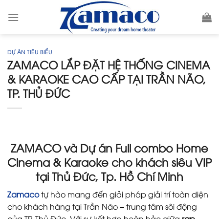
Skip
to
content
DỰ ÁN TIÊU BIỂU
ZAMACO LẮP ĐẶT HỆ THỐNG CINEMA
& KARAOKE CAO CẤP TẠI TRẦN NÃO,
TP. THỦ ĐỨC
ZAMACO và Dự án Full combo Home
Cinema & Karaoke cho khách siêu VIP
tại Thủ Đức, Tp. Hồ Chí Minh
Zamaco
tự hào mang đến giải pháp giải trí toàn diện
cho khách hàng tại Trần Não – trung tâm sôi động
của TP. Thủ Đức. Với sự kết hợp hoàn hảo giữa
rạp