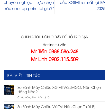
chuyên nghiệp – Lựa chọn
của XGIMI ra mắt tại IFA
nào cho rạp phim tại gia?”
2025
CHÚNG TÔI LUÔN Ở ĐÂY ĐỂ HỖ TRỢ BẠN
Hotline tư vấn
Mr Tiến 0888.586.248
Mr Linh 0902.115.509
BÀI VIẾT – TIN TỨC
So Sánh Máy Chiếu XGIMI Và JMGO: Nên Chọn
Hãng Nào?
ở
Chức năng bình luận bị tắt
So
Sánh
So Sánh Máy Chiếu Và TV: Nên Chọn Thiết Bị
Máy