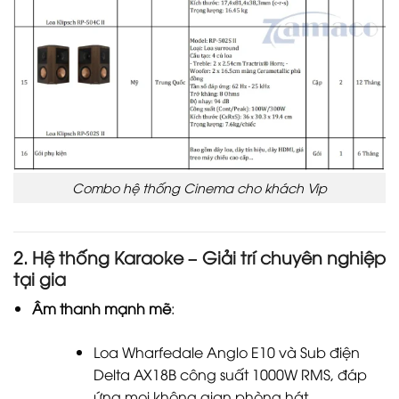
Combo hệ thống Cinema cho khách Vip
2. Hệ thống Karaoke – Giải trí chuyên nghiệp
tại gia
Âm thanh mạnh mẽ
:
Loa Wharfedale Anglo E10 và Sub điện
Delta AX18B công suất 1000W RMS, đáp
ứng mọi không gian phòng hát.