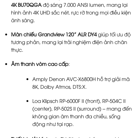
4K BU70QGA
độ sáng 7.000 ANSI lumen, mang lại
hình ảnh 4K UHD sắc nét, rực rỡ trong mọi điều kiện
ánh sáng.
Màn chiếu Grandview 120” ALR DY4
giúp tối ưu độ
tương phản, mang lại trải nghiệm điện ảnh chân
thực.
Âm thanh vòm cao cấp
:
Amply Denon AVC-X6800H hỗ trợ giải mã
8K, Dolby Atmos, DTS:X.
Loa Klipsch RP-6000F II (front), RP-504C II
(center), RP-502S II (surround) – mang đến
không gian âm thanh đa chiều, sống
động như tại rạp.