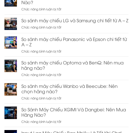
Nào?
Chiếu
ở
Chức năng bình luận bị tắt
XGIMI
So
Và
Sánh
JMGO:
So sánh máy chiếu LG và Samsung chi tiết từ A – Z
Máy
Nên
ở
Chức năng bình luận bị tắt
Chiếu
Chọn
So
Và
Hãng
sánh
TV:
Nào?
So sánh máy chiếu Panasonic và Epson chi tiết từ
máy
Nên
A – Z
chiếu
Chọn
LG
ở
Chức năng bình luận bị tắt
Thiết
và
So
Bị
Samsung
sánh
Nào?
So sánh máy chiếu Optoma và BenQ: Nên mua
chi
máy
hãng nào?
tiết
chiếu
từ
ở
Chức năng bình luận bị tắt
Panasonic
A
So
và
–
sánh
Epson
So sánh máy chiếu Wanbo và Beecube: Nên
Z
máy
chi
chọn hãng nào?
chiếu
tiết
ở
Chức năng bình luận bị tắt
Optoma
từ
So
và
A
sánh
BenQ:
–
So Sánh Máy Chiếu XGIMI Và Dangbei: Nên Mua
máy
Nên
Z
Hãng Nào?
chiếu
mua
ở
Chức năng bình luận bị tắt
Wanbo
hãng
So
và
nào?
Sánh
Beecube:
Input Lag Máy Chiếu Bao Nhiêu Là Tốt Khi Chơi