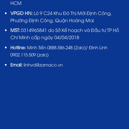
HCM
VPGD HN:
Lô 9 C24 Khu Đô Thị Mới Định Công,
Phường Định Công, Quận Hoàng Mai
MST:
0314965841 do Sở Kế hoạch và Đầu tư TP Hồ
Chí Minh cấp ngày 04/04/2018
Hotline:
Minh Tiến 0888.586.248 (Zalo)/ Đình Linh
0902.115.509 (zalo)
Email:
linhvd@zamaco.vn