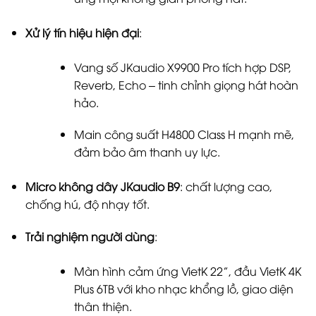
Xử lý tín hiệu hiện đại
:
Vang số JKaudio X9900 Pro tích hợp DSP,
Reverb, Echo – tinh chỉnh giọng hát hoàn
hảo.
Main công suất H4800 Class H mạnh mẽ,
đảm bảo âm thanh uy lực.
Micro không dây JKaudio B9
: chất lượng cao,
chống hú, độ nhạy tốt.
Trải nghiệm người dùng
:
Màn hình cảm ứng VietK 22”, đầu VietK 4K
Plus 6TB với kho nhạc khổng lồ, giao diện
thân thiện.