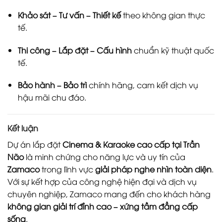
Khảo sát – Tư vấn – Thiết kế
theo không gian thực
tế.
Thi công – Lắp đặt – Cấu hình
chuẩn kỹ thuật quốc
tế.
Bảo hành – Bảo trì
chính hãng, cam kết dịch vụ
hậu mãi chu đáo.
Kết luận
Dự án lắp đặt
Cinema & Karaoke cao cấp tại Trần
Não
là minh chứng cho năng lực và uy tín của
Zamaco
trong lĩnh vực
giải pháp nghe nhìn toàn diện
.
Với sự kết hợp của công nghệ hiện đại và dịch vụ
chuyên nghiệp, Zamaco mang đến cho khách hàng
không gian giải trí đỉnh cao – xứng tầm đẳng cấp
sống
.