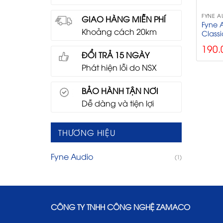
FYNE A
GIAO HÀNG MIỄN PHÍ
Fyne 
Khoảng cách 20km
Classi
190.
ĐỔI TRẢ 15 NGÀY
Phát hiện lỗi do NSX
BẢO HÀNH TẬN NƠI
Dễ dàng và tiện lợi
THƯƠNG HIỆU
Fyne Audio
(1)
CÔNG TY TNHH CÔNG NGHỆ ZAMACO