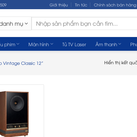
.509
Giới thiệu
Tin tức
Chính sách bán hàng
Tìm
kiếm:
u phim
Màn hình
Tủ TV Laser
Âm thanh
Ph
Hiển thị kết qu
Vintage Classic 12”