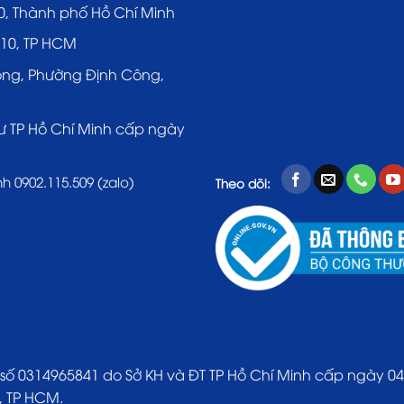
0, Thành phố Hồ Chí Minh
 10, TP HCM
ông, Phường Định Công,
ư TP Hồ Chí Minh cấp ngày
nh 0902.115.509 (zalo)
Theo dõi:
314965841 do Sở KH và ĐT TP Hồ Chí Minh cấp ngày 04/0
, TP HCM.