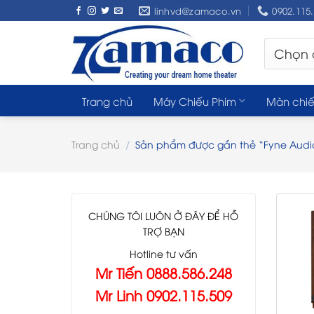
Skip
linhvd@zamaco.vn
0902.115
to
content
Trang chủ
Máy Chiếu Phim
Màn chiế
Trang chủ
/
Sản phẩm được gắn thẻ “Fyne Audio 
CHÚNG TÔI LUÔN Ở ĐÂY ĐỂ HỖ
TRỢ BẠN
Hotline tư vấn
Mr Tiến 0888.586.248
Mr Linh 0902.115.509