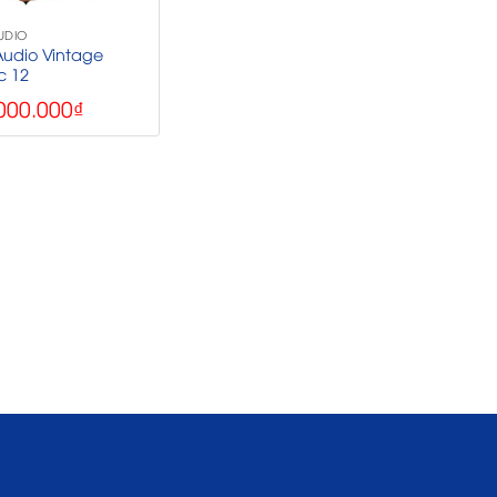
UDIO
Audio Vintage
c 12
000.000
₫