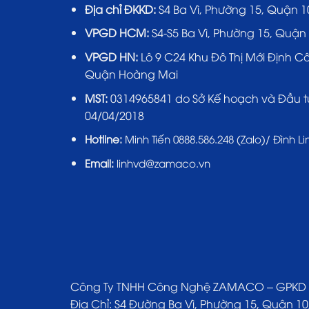
Địa chỉ ĐKKD:
S4 Ba Vì, Phường 15, Quận 1
VPGD HCM:
S4-S5 Ba Vì, Phường 15, Quận
VPGD HN:
Lô 9 C24 Khu Đô Thị Mới Định C
Quận Hoàng Mai
MST:
0314965841 do Sở Kế hoạch và Đầu t
04/04/2018
Hotline:
Minh Tiến 0888.586.248 (Zalo)/ Đình Li
Email:
linhvd@zamaco.vn
Công Ty TNHH Công Nghệ ZAMACO – GPKD số 0
Địa Chỉ: S4 Đường Ba Vì, Phường 15, Quận 10