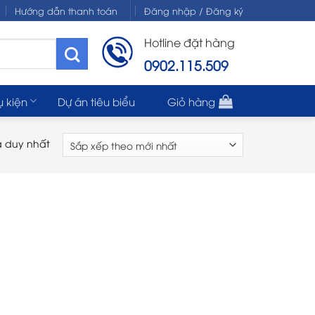
Hướng dẫn thanh toán
Đăng nhập / Đăng ký
Hotline đặt hàng
0902.115.509
ụ kiện
Dự án tiêu biểu
Giỏ hàng
ả duy nhất