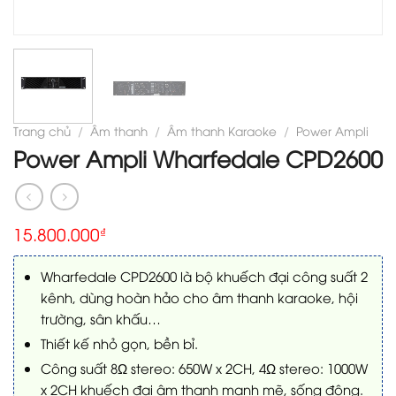
Trang chủ
/
Âm thanh
/
Âm thanh Karaoke
/
Power Ampli
Power Ampli Wharfedale CPD2600
15.800.000
₫
Wharfedale CPD2600 là bộ khuếch đại công suất 2
kênh, dùng hoàn hảo cho âm thanh karaoke, hội
trường, sân khấu…
Thiết kế nhỏ gọn, bền bỉ.
Công suất 8Ω stereo: 650W x 2CH, 4Ω stereo: 1000W
x 2CH khuếch đại âm thanh mạnh mẽ, sống động.