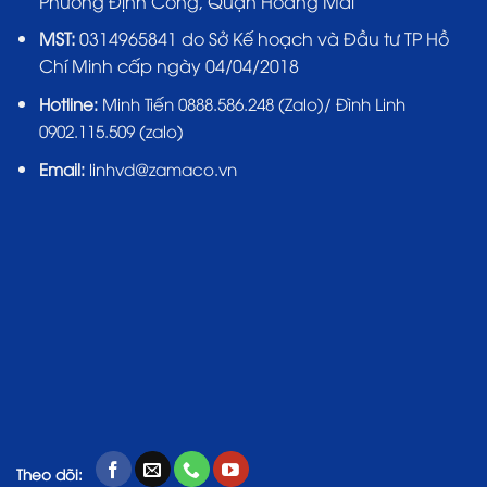
Phường Định Công, Quận Hoàng Mai
MST:
0314965841 do Sở Kế hoạch và Đầu tư TP Hồ
Chí Minh cấp ngày 04/04/2018
Hotline:
Minh Tiến 0888.586.248 (Zalo)/ Đình Linh
0902.115.509 (zalo)
Email:
linhvd@zamaco.vn
Theo dõi: