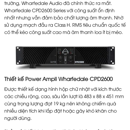
trường, Wharfedale Audio đã chính thức ra mắt.
Wharfedale CPD2600 Series với công suất ổn định
nhất nhưng vẫn đảm bảo chất lượng âm thanh. Nhờ
sử dụng mạch đầu ra Class H. RMS tiêu chuẩn quốc tế
có thể kéo công suất cao mà âm thanh loa ít bị méo.
Thiết kế Power Ampli Wharfedale CPD2600
Được thiết kế dạng hình hộp chữ nhật với kích thước
các chiều rộng, cao, sâu lần lượt là 483 x 88 x 451 mm
cùng trọng lượng đạt 19 kg nên không chiếm quá
nhiều diện tích khi lắp đặt hoặc gây khó khăn cho
người dùng.