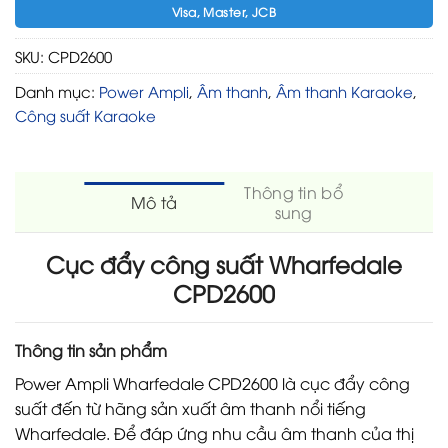
Visa, Master, JCB
SKU:
CPD2600
Danh mục:
Power Ampli
,
Âm thanh
,
Âm thanh Karaoke
,
Công suất Karaoke
Thông tin bổ
Mô tả
sung
Cục đẩy công suất Wharfedale
CPD2600
Thông tin sản phẩm
Power Ampli Wharfedale CPD2600 là cục đẩy công
suất đến từ hãng sản xuất âm thanh nổi tiếng
Wharfedale. Để đáp ứng nhu cầu âm thanh của thị