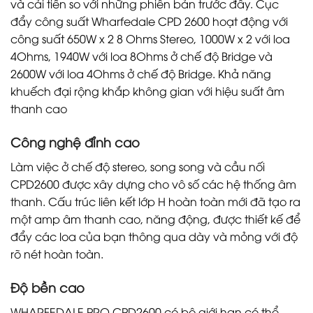
và cải tiến so với những phiên bản trước đây. Cục
đẩy công suất Wharfedale CPD 2600 hoạt động với
công suất 650W x 2 8 Ohms Stereo, 1000W x 2 với loa
4Ohms, 1940W với loa 8Ohms ở chế độ Bridge và
2600W với loa 4Ohms ở chế độ Bridge. Khả năng
khuếch đại rộng khắp không gian với hiệu suất âm
thanh cao
Công nghệ đỉnh cao
Làm việc ở chế độ stereo, song song và cầu nối
CPD2600 được xây dựng cho vô số các hệ thống âm
thanh. Cấu trúc liên kết lớp H hoàn toàn mới đã tạo ra
một amp âm thanh cao, năng động, được thiết kế để
đẩy các loa của bạn thông qua dày và mỏng với độ
rõ nét hoàn toàn.
Độ bền cao
WHARFEDALE PRO CPD2600 có bộ giới hạn có thể