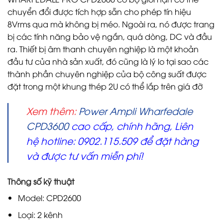
chuyển đổi được tích hợp sẵn cho phép tín hiệu
8Vrms qua mà không bị méo. Ngoài ra, nó được trang
bị các tính năng bảo vệ ngắn, quá dòng, DC và đầu
ra. Thiết bị âm thanh chuyên nghiệp là một khoản
đầu tư của nhà sản xuất, đó cũng là lý lo tại sao các
thành phần chuyên nghiệp của bộ công suất được
đặt trong một khung thép 2U có thể lắp trên giá đỡ
Xem thêm:
Power Ampli Wharfedale
CPD3600
cao cấp, chính hãng, Liên
hệ hotline: 0902.115.509 để đặt hàng
và được tư vấn miễn phí!
Thông số kỹ thuật
Model: CPD2600
Loại: 2 kênh