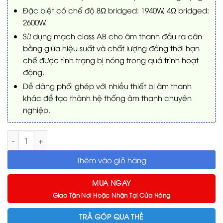
Đặc biệt có chế độ 8Ω bridged: 1940W, 4Ω bridged:
2600W.
Sử dụng mạch class AB cho âm thanh đầu ra cân
bằng giữa hiệu suất và chất lượng đồng thời hạn
chế được tình trạng bị nóng trong quá trình hoạt
động.
Dễ dàng phối ghép với nhiều thiết bị âm thanh
khác để tạo thành hệ thống âm thanh chuyên
nghiệp.
Power Ampli Wharfedale CPD2600 số lượng
Thêm vào giỏ hàng
MUA NGAY
Giao Tận Nơi Hoặc Nhận Tại Cửa Hàng
TRẢ GÓP QUA THẺ