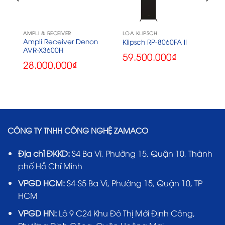
AMPLI & RECEIVER
LOA KLIPSCH
Ampli Receiver Denon
Klipsch RP-8060FA II
AVR-X3600H
59.500.000
₫
28.000.000
₫
CÔNG TY TNHH CÔNG NGHỆ ZAMACO
Địa chỉ ĐKKD:
S4 Ba Vì, Phường 15, Quận 10, Thành
phố Hồ Chí Minh
VPGD HCM:
S4-S5 Ba Vì, Phường 15, Quận 10, TP
HCM
VPGD HN:
Lô 9 C24 Khu Đô Thị Mới Định Công,