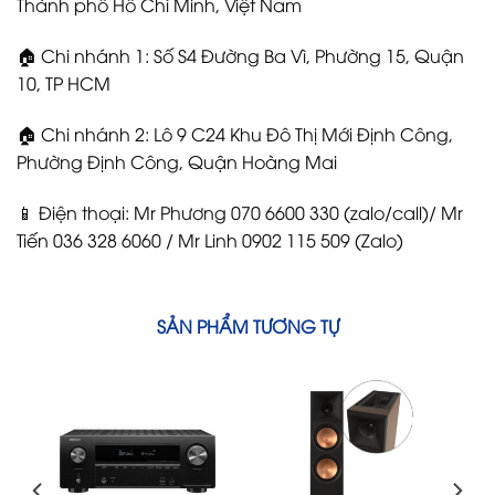
Thành phố Hồ Chí Minh, Việt Nam
🏠 Chi nhánh 1: Số S4 Đường Ba Vì, Phường 15, Quận
10, TP HCM
🏠 Chi nhánh 2: Lô 9 C24 Khu Đô Thị Mới Định Công,
Phường Định Công, Quận Hoàng Mai
📱 Điện thoại: Mr Phương 070 6600 330 (zalo/call)/ Mr
Tiến 036 328 6060 / Mr Linh 0902 115 509 (Zalo)
SẢN PHẨM TƯƠNG TỰ