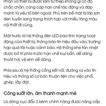
Phần vỏ thiết bị được làm từ thép không gỉ có độ
chắc chắn, cứng cáp hạn chế tác động va đập
mạnh từ yếu tố bên ngoài. Phủ trên bề mặt là lớp sơn
đen tuyền sang trọng thích hợp với nhiều tông màu
nội thất đi cùng.
Mặt trước là hệ thống đèn LED báo tình trạng hoạt
động của thiết bị, thông báo tín hiệu đầu vào, trường
hợp quá tải hoặc cảnh báo. Hệ thống khe tản nhiệt
được bố trí phía trước hạn chế bụi bẩn, dễ dàng
thoát hơi, vệ sinh dễ dàng.
Phía sau là hệ thống cổng kết nối, đường ra vào tín
hiệu và thông số cơ bản thuận tiện cho việc phối
ghép, lắp đặt.
Công suất lớn, âm thanh mạnh mẽ
Là dòng cục đẩy 2 kênh chính hãng được nâng cấp