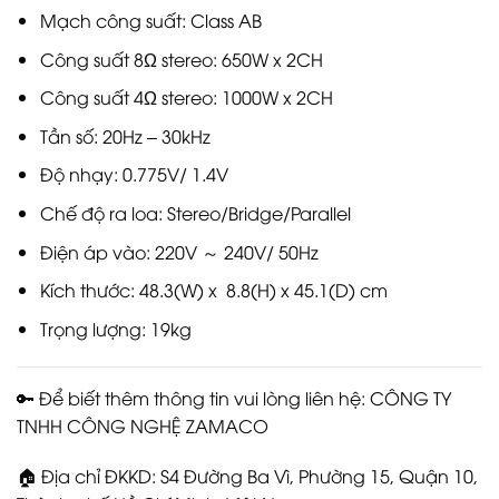
Mạch công suất: Class AB
Công suất 8Ω stereo: 650W x 2CH
Công suất 4Ω stereo: 1000W x 2CH
Tần số: 20Hz – 30kHz
Độ nhạy: 0.775V/ 1.4V
Chế độ ra loa: Stereo/Bridge/Parallel
Điện áp vào: 220V ～ 240V/ 50Hz
Kích thước: 48.3(W) x 8.8(H) x 45.1(D) cm
Trọng lượng: 19kg
🔑 Để biết thêm thông tin vui lòng liên hệ: CÔNG TY
TNHH CÔNG NGHỆ ZAMACO
🏠 Địa chỉ ĐKKD: S4 Đường Ba Vì, Phường 15, Quận 10,