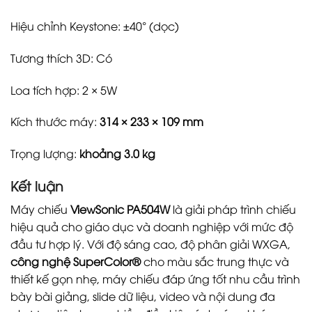
Hiệu chỉnh Keystone: ±40° (dọc)
Tương thích 3D: Có
Loa tích hợp: 2 × 5W
Kích thước máy:
314 × 233 × 109 mm
Trọng lượng:
khoảng 3.0 kg
Kết luận
Máy chiếu
ViewSonic PA504W
là giải pháp trình chiếu
hiệu quả cho giáo dục và doanh nghiệp với mức độ
đầu tư hợp lý. Với độ sáng cao, độ phân giải WXGA,
công nghệ SuperColor®
cho màu sắc trung thực và
thiết kế gọn nhẹ, máy chiếu đáp ứng tốt nhu cầu trình
bày bài giảng, slide dữ liệu, video và nội dung đa