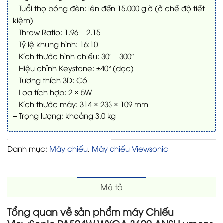
– Tuổi thọ bóng đèn: lên đến 15.000 giờ (ở chế độ tiết
kiệm)
– Throw Ratio: 1.96 – 2.15
– Tỷ lệ khung hình: 16:10
– Kích thước hình chiếu: 30″ – 300″
– Hiệu chỉnh Keystone: ±40° (dọc)
– Tương thích 3D: Có
– Loa tích hợp: 2 × 5W
– Kích thước máy: 314 × 233 × 109 mm
– Trọng lượng: khoảng 3.0 kg
Danh mục:
Máy chiếu
,
Máy chiếu Viewsonic
Mô tả
Tổng quan về sản phẩm máy Chiếu
ViewSonic PA504W WXGA 3600 ANSI Lumens