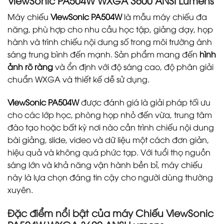
Máy chiếu
ViewSonic PA504W
là mẫu máy chiếu đa
năng, phù hợp cho nhu cầu học tập, giảng dạy, họp
hành và trình chiếu nội dung số trong môi trường ánh
sáng trung bình đến mạnh. Sản phẩm mang đến
hình
ảnh rõ ràng
và ổn định với độ sáng cao, độ phân giải
chuẩn WXGA và thiết kế dễ sử dụng.
ViewSonic PA504W
được đánh giá là giải pháp tối ưu
cho các lớp học, phòng họp nhỏ đến vừa, trung tâm
đào tạo hoặc bất kỳ nơi nào cần trình chiếu nội dung
bài giảng, slide, video và dữ liệu một cách đơn giản,
hiệu quả và không quá phức tạp. Với tuổi thọ nguồn
sáng lớn và khả năng vận hành bền bỉ, máy chiếu
này là lựa chọn đáng tin cậy cho người dùng thường
xuyên.
Đặc điểm nổi bật của máy Chiếu ViewSonic