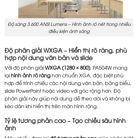
Độ sáng 3.600 ANSI Lumens – Hình ảnh rõ nét trong nhiều
điều kiện ánh sáng
Độ phân giải WXGA – Hiển thị rõ ràng, phù
hợp nội dung văn bản và slide
Với độ phân giải
WXGA (1280 × 800)
, PA504W mang
lại
hình ảnh rõ ràng
hơn chuẩn XGA, đặc biệt phù
hợp để trình chiếu các nội dung văn bản, bảng biểu,
slide PowerPoint hoặc video với góc rộng hơn. Độ
phân giải này giúp nội dung dễ theo dõi và không bị
kéo dãn khi hiển thị trên màn hình rộng.
Tỷ lệ tương phản cao – Tạo chiều sâu hình
ảnh
Máy chiếu đem lại
độ tương phản cao
giúp phân biệt