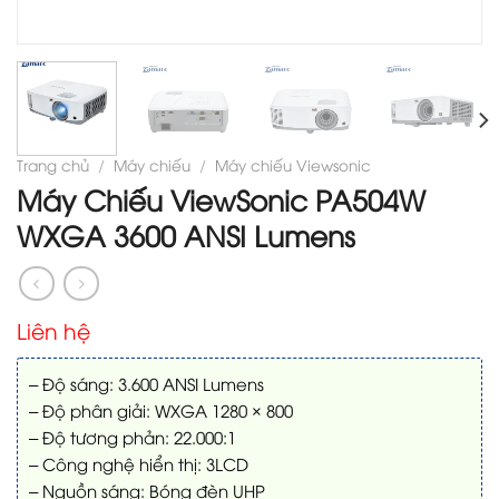
Trang chủ
/
Máy chiếu
/
Máy chiếu Viewsonic
Máy Chiếu ViewSonic PA504W
WXGA 3600 ANSI Lumens
Liên hệ
– Độ sáng: 3.600 ANSI Lumens
– Độ phân giải: WXGA 1280 × 800
– Độ tương phản: 22.000:1
– Công nghệ hiển thị: 3LCD
– Nguồn sáng: Bóng đèn UHP