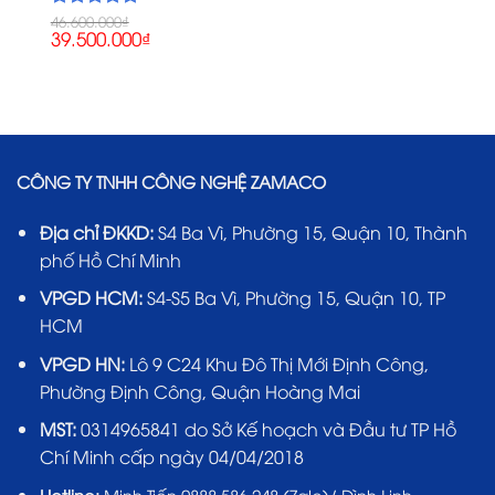
46.600.000
₫
Được xếp
Giá
Giá
39.500.000
₫
5.00
hạng
gốc
hiện
0₫.
5 sao
là:
tại
46.600.000₫.
là:
39.500.000₫.
CÔNG TY TNHH CÔNG NGHỆ ZAMACO
Địa chỉ ĐKKD:
S4 Ba Vì, Phường 15, Quận 10, Thành
phố Hồ Chí Minh
VPGD HCM:
S4-S5 Ba Vì, Phường 15, Quận 10, TP
HCM
VPGD HN:
Lô 9 C24 Khu Đô Thị Mới Định Công,
Phường Định Công, Quận Hoàng Mai
MST:
0314965841 do Sở Kế hoạch và Đầu tư TP Hồ
Chí Minh cấp ngày 04/04/2018
Hotline:
Minh Tiến 0888.586.248 (Zalo)/ Đình Linh