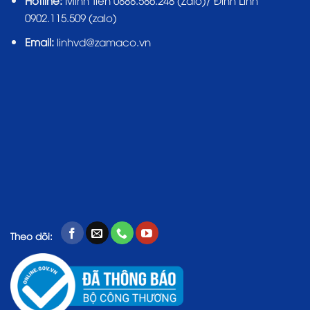
0902.115.509 (zalo)
Email:
linhvd@zamaco.vn
Theo dõi: