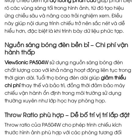
rõ các vùng sáng tối trong hình ảnh, từ đó tạo hiệu
ứng chiều sâu và nâng cao trải nghiệm xem. Điều
này giúp nội dung trình chiếu trở nên sắc nét và dễ
hiểu hơn, đặc biệt là khi trình bày dữ liệu phức tạp.
Nguồn sáng bóng đèn bền bỉ – Chi phí vận
hành thấp
ViewSonic PA504W
sử dụng nguồn sáng bóng đèn
chất lượng cao với khả năng hoạt động liên tục trong
thời gian dài. Tuổi thọ bóng đèn dài giúp
giảm thiểu
chi phí
thay thế và bảo trì, đồng thời đảm bảo máy
chiếu vận hành ổn định trong môi trường sử dụng
thường xuyên như lớp học hay phòng họp.
Throw Ratio phù hợp – Dễ bố trí vị trí lắp đặt
Throw ratio của PA504W cho phép trình chiếu kích
thước hình ảnh phù hợp với các phòng tương đối