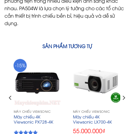
phương tiện trong nhiều điều kiện ánh sáng khác
nhau. PA504W là lựa chọn lý tưởng cho các tổ chức
cần thiết bị trình chiếu bền bỉ, hiệu quả và dễ sử
dụng.
SẢN PHẨM TƯƠNG TỰ
-15%
MÁY CHIẾU VIEWSONIC
MÁY CHIẾU VIEWSONIC
Máy chiếu 4K
Máy chiếu 4K
Viewsonic PX728-4K
Viewsonic LX700-4K
55.000.000
₫