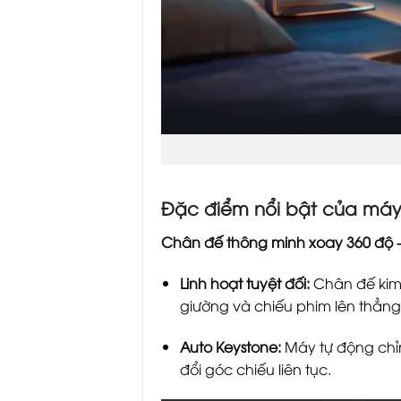
Đặc điểm nổi bật của máy
Chân đế thông minh xoay 360 độ –
Linh hoạt tuyệt đối:
Chân đế kim 
giường và chiếu phim lên thẳng
Auto Keystone:
Máy tự động chỉn
đổi góc chiếu liên tục.