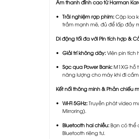
Âm thanh đỉnh cao từ Harman Ka
Trải nghiệm rạp phim:
Cặp loa k
trầm mạnh mẽ, đủ để lấp đầy m
Di động tối đa với Pin tích hợp & 
Giải trí không dây:
Viên pin tíc
Sạc qua Power Bank:
M1XG hỗ tr
năng lượng cho máy khi đi cắm t
Kết nối thông minh & Phản chiếu 
Wi-Fi 5GHz:
Truyền phát video mư
Mirroring).
Bluetooth hai chiều:
Bạn có thể 
Bluetooth riêng tư.