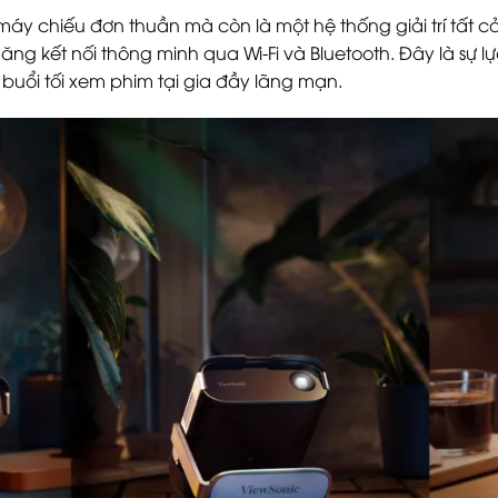
y chiếu đơn thuần mà còn là một hệ thống giải trí tất cả 
năng kết nối thông minh qua Wi-Fi và Bluetooth. Đây là sự 
 buổi tối xem phim tại gia đầy lãng mạn.