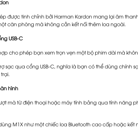
rdon
ép được tinh chỉnh bởi Harman Kardon mang lại âm thanh 
ột căn phòng mà không cần kết nối thêm loa ngoài.
Cổng USB-C
h hợp cho phép bạn xem trọn vẹn một bộ phim dài mà khô
ợ sạc qua cổng USB-C, nghĩa là bạn có thể dùng chính sạ
rại.
màn hình
ợt mà từ điện thoại hoặc máy tính bảng qua tính năng p
dùng M1X như một chiếc loa Bluetooth cao cấp hoặc kết n