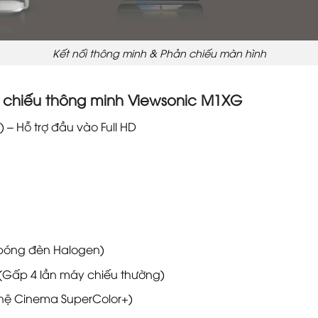
Kết nối thông minh & Phản chiếu màn hình
 chiếu thông minh Viewsonic M1XG
 – Hỗ trợ đầu vào Full HD
bóng đèn Halogen)
ờ (Gấp 4 lần máy chiếu thường)
hệ Cinema SuperColor+)