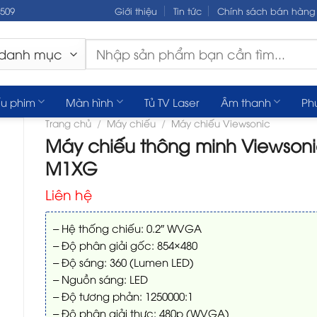
.509
Giới thiệu
Tin tức
Chính sách bán hàng
Tìm
kiếm:
u phim
Màn hình
Tủ TV Laser
Âm thanh
Ph
Trang chủ
/
Máy chiếu
/
Máy chiếu Viewsonic
Máy chiếu thông minh Viewson
M1XG
Liên hệ
– Hệ thống chiếu: 0.2″ WVGA
– Độ phân giải gốc: 854×480
– Độ sáng: 360 (Lumen LED)
– Nguồn sáng: LED
– Độ tương phản: 1250000:1
– Độ phân giải thực: 480p (WVGA)