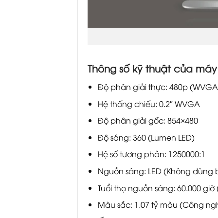
Thông số kỹ thuật của máy
Độ phân giải thực: 480p (WVGA)
Hệ thống chiếu: 0.2″ WVGA
Độ phân giải gốc: 854×480
Độ sáng: 360 (Lumen LED)
Hệ số tương phản: 1250000:1
Nguồn sáng: LED (Không dùng 
Tuổi thọ nguồn sáng: 60.000 gi
Màu sắc: 1.07 tỷ màu (Công ng