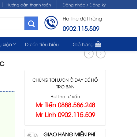
Hướng dẫn thanh toán
Đăng nhập / Đăng ký
Hotline đặt hàng
0902.115.509
ụ kiện
Dự án tiêu biểu
Giỏ hàng
ic
CHÚNG TÔI LUÔN Ở ĐÂY ĐỂ HỖ
TRỢ BẠN
Hotline tư vấn
Mr Tiến 0888.586.248
Mr Linh 0902.115.509
GIAO HÀNG MIỄN PHÍ