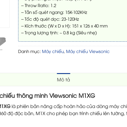
– Throw Ratio: 1.2
– Tần số quét ngang: 15K-102KHz
– Tốc độ quét dọc: 23-120Hz
– Kích thước (W x D x H): 151 x 126 x 40 mm
– Trọng lượng tịnh: ~ 0.8 kg (Siêu nhẹ)
Danh mục:
Máy chiếu
,
Máy chiếu Viewsonic
Mô tả
hiếu thông minh Viewsonic M1XG
 M1XG
là phiên bản nâng cấp hoàn hảo của dòng máy chiế
360 độ độc bản, M1X cho phép bạn trình chiếu lên tường,