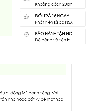
Khoảng cách 20km
ĐỔI TRẢ 15 NGÀY
Phát hiện lỗi do NSX
BẢO HÀNH TẬN NƠI
Dễ dàng và tiện lợi
u di động M1 danh tiếng. Với
 trần nhà hoặc bất kỳ bề mặt nào