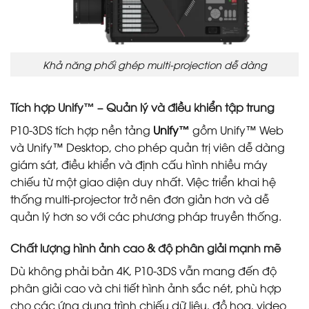
Khả năng phối ghép multi-projection dễ dàng
Tích hợp Unify™ – Quản lý và điều khiển tập trung
P10-3DS tích hợp nền tảng
Unify™
gồm Unify™ Web
và Unify™ Desktop, cho phép quản trị viên dễ dàng
giám sát, điều khiển và định cấu hình nhiều máy
chiếu từ một giao diện duy nhất. Việc triển khai hệ
thống multi-projector trở nên đơn giản hơn và dễ
quản lý hơn so với các phương pháp truyền thống.
Chất lượng hình ảnh cao & độ phân giải mạnh mẽ
Dù không phải bản 4K, P10-3DS vẫn mang đến độ
phân giải cao và chi tiết hình ảnh sắc nét, phù hợp
cho các ứng dụng trình chiếu dữ liệu, đồ họa, video