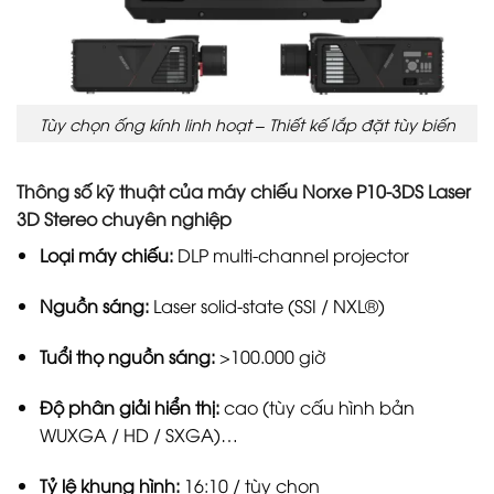
Tùy chọn ống kính linh hoạt – Thiết kế lắp đặt tùy biến
Thông số kỹ thuật của máy chiếu Norxe P10-3DS Laser
3D Stereo chuyên nghiệp
Loại máy chiếu:
DLP multi-channel projector
Nguồn sáng:
Laser solid-state (SSI / NXL®)
Tuổi thọ nguồn sáng:
>100.000 giờ
Độ phân giải hiển thị:
cao (tùy cấu hình bản
WUXGA / HD / SXGA)…
Tỷ lệ khung hình:
16:10 / tùy chọn