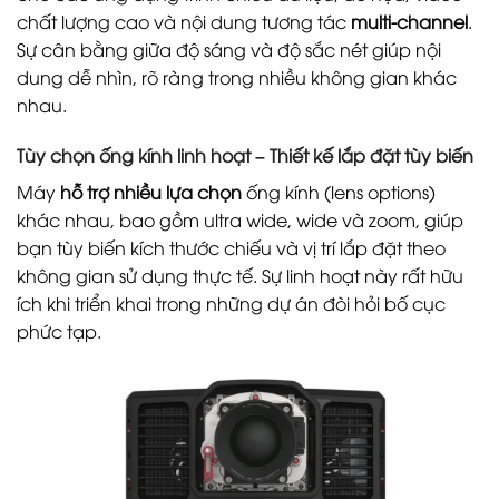
chất lượng cao và nội dung tương tác
multi-channel
.
Sự cân bằng giữa độ sáng và độ sắc nét giúp nội
dung dễ nhìn, rõ ràng trong nhiều không gian khác
nhau.
Tùy chọn ống kính linh hoạt – Thiết kế lắp đặt tùy biến
Máy
hỗ trợ nhiều lựa chọn
ống kính (lens options)
khác nhau, bao gồm ultra wide, wide và zoom, giúp
bạn tùy biến kích thước chiếu và vị trí lắp đặt theo
không gian sử dụng thực tế. Sự linh hoạt này rất hữu
ích khi triển khai trong những dự án đòi hỏi bố cục
phức tạp.