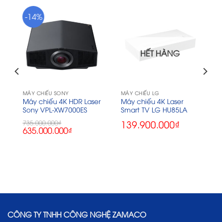
-14%
HẾT HÀNG
MÁY CHIẾU SONY
MÁY CHIẾU LG
Máy chiếu 4K HDR Laser
Máy chiếu 4K Laser
Sony VPL-XW7000ES
Smart TV LG HU85LA
139.900.000
₫
735.000.000
₫
Giá
Giá
635.000.000
₫
gốc
hiện
là:
tại
735.000.000₫.
là:
635.000.000₫.
000₫.
CÔNG TY TNHH CÔNG NGHỆ ZAMACO