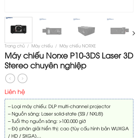
Trang chủ
/
Máy chiếu
/
Máy chiếu NORXE
Máy chiếu Norxe P10-3DS Laser 3D
Stereo chuyên nghiệp
Liên hệ
– Loại máy chiếu: DLP multi-channel projector
– Nguồn sáng: Laser solid-state (SSI / NXL®)
– Tuổi thọ nguồn sáng: >100.000 giờ
– Độ phân giải hiển thị: cao (tùy cấu hình bản WUXGA
/ HD / SXGA)…