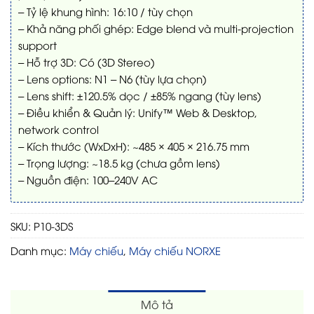
– Tỷ lệ khung hình: 16:10 / tùy chọn
– Khả năng phối ghép: Edge blend và multi-projection
support
– Hỗ trợ 3D: Có (3D Stereo)
– Lens options: N1 – N6 (tùy lựa chọn)
– Lens shift: ±120.5% dọc / ±85% ngang (tùy lens)
– Điều khiển & Quản lý: Unify™ Web & Desktop,
network control
– Kích thước (WxDxH): ~485 × 405 × 216.75 mm
– Trọng lượng: ~18.5 kg (chưa gồm lens)
– Nguồn điện: 100–240V AC
SKU:
P10-3DS
Danh mục:
Máy chiếu
,
Máy chiếu NORXE
Mô tả