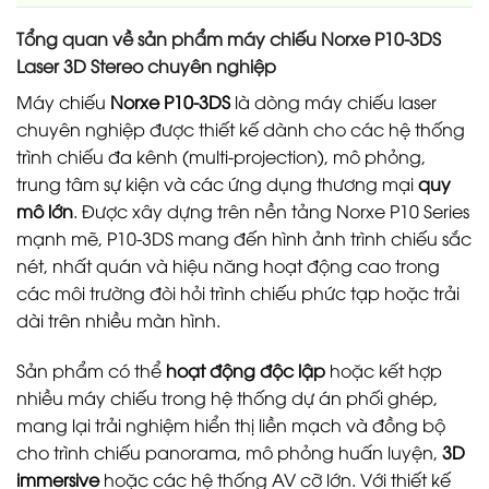
Tổng quan về sản phẩm máy chiếu Norxe P10-3DS
Laser 3D Stereo chuyên nghiệp
Máy chiếu
Norxe P10-3DS
là dòng máy chiếu laser
chuyên nghiệp được thiết kế dành cho các hệ thống
trình chiếu đa kênh (multi-projection), mô phỏng,
trung tâm sự kiện và các ứng dụng thương mại
quy
mô lớn
. Được xây dựng trên nền tảng Norxe P10 Series
mạnh mẽ, P10-3DS mang đến hình ảnh trình chiếu sắc
nét, nhất quán và hiệu năng hoạt động cao trong
các môi trường đòi hỏi trình chiếu phức tạp hoặc trải
dài trên nhiều màn hình.
Sản phẩm có thể
hoạt động độc lập
hoặc kết hợp
nhiều máy chiếu trong hệ thống dự án phối ghép,
mang lại trải nghiệm hiển thị liền mạch và đồng bộ
cho trình chiếu panorama, mô phỏng huấn luyện,
3D
immersive
hoặc các hệ thống AV cỡ lớn. Với thiết kế