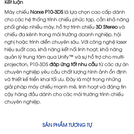
Kết luận
Máy chiếu
Norxe P10-3DS
là lựa chọn cao cấp dành
cho các hệ thống trình chiếu phức tạp, cần khả năng
phối ghép nhiều máy, hỗ trợ trình chiếu
3D Stereo
và
chiếu đa kênh trong môi trường doanh nghiệp, hội
nghị hoặc trình diễn chuyên sâu. Với công nghệ laser
hiệu suất cao, khả năng kết nối linh hoạt, khả năng
quản lý trung tâm qua Unify™ và sự hỗ trợ cho multi-
projection, P10-3DS
đáp ứng tốt nhu cầu
từ các dự án
chuyên nghiệp yêu cầu chất lượng hình ảnh ổn định
và thiết kế triển khai tối ưu. Đây là một trong những
giải pháp máy chiếu mạnh mẽ, linh hoạt và đáng tin
cậy hàng đầu dành cho các môi trường trình chiếu
chuyên nghiệp.
SẢN PHẨM TƯƠNG TỰ