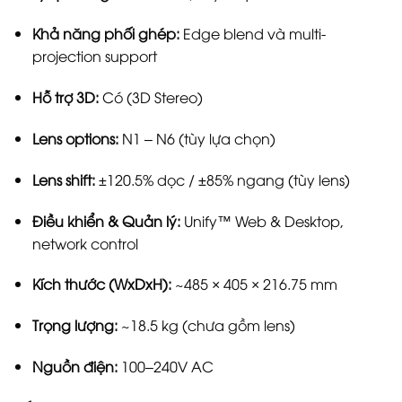
Khả năng phối ghép:
Edge blend và multi-
projection support
Hỗ trợ 3D:
Có (3D Stereo)
Lens options:
N1 – N6 (tùy lựa chọn)
Lens shift:
±120.5% dọc / ±85% ngang (tùy lens)
Điều khiển & Quản lý:
Unify™ Web & Desktop,
network control
Kích thước (WxDxH):
~485 × 405 × 216.75 mm
Trọng lượng:
~18.5 kg (chưa gồm lens)
Nguồn điện:
100–240V AC