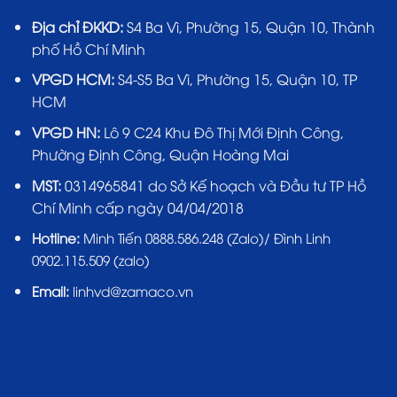
Địa chỉ ĐKKD:
S4 Ba Vì, Phường 15, Quận 10, Thành
phố Hồ Chí Minh
VPGD HCM:
S4-S5 Ba Vì, Phường 15, Quận 10, TP
HCM
VPGD HN:
Lô 9 C24 Khu Đô Thị Mới Định Công,
Phường Định Công, Quận Hoàng Mai
MST:
0314965841 do Sở Kế hoạch và Đầu tư TP Hồ
Chí Minh cấp ngày 04/04/2018
Hotline:
Minh Tiến 0888.586.248 (Zalo)/ Đình Linh
0902.115.509 (zalo)
Email:
linhvd@zamaco.vn