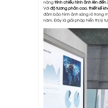
năng
trình chiếu hình ảnh lên đến 
Với
độ tương phản cao
,
thiết kế 
đảm bảo hình ảnh sáng rõ trong m
năm. Đây là giải pháp hiển thị lý 