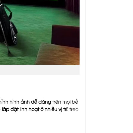
hỉnh hình ảnh dễ dàng
trên mọi bề
p
lắp đặt linh hoạt ở nhiều vị trí
: treo