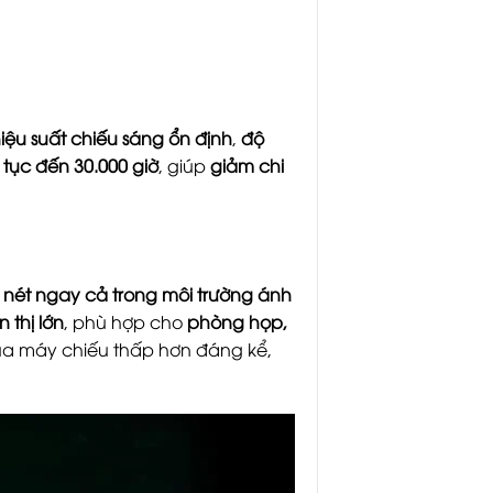
iệu suất chiếu sáng ổn định
,
độ
n tục đến 30.000 giờ
, giúp
giảm chi
õ nét ngay cả trong môi trường ánh
 thị lớn
, phù hợp cho
phòng họp,
 của máy chiếu thấp hơn đáng kể,