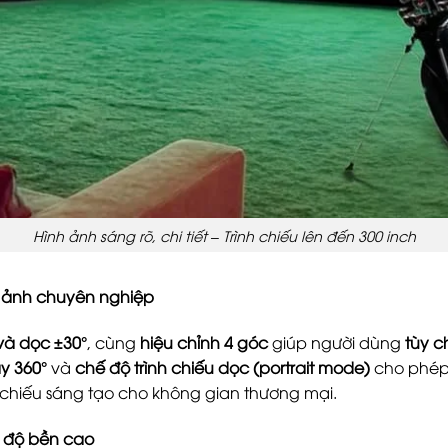
Hình ảnh sáng rõ, chi tiết – Trình chiếu lên đến 300 inch
nh ảnh chuyên nghiệp
và dọc ±30°
, cùng
hiệu chỉnh 4 góc
giúp người dùng
tùy c
y 360°
và
chế độ trình chiếu dọc (portrait mode)
cho phé
h chiếu sáng tạo cho không gian thương mại.
p, độ bền cao