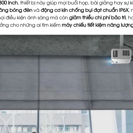
300 inch
, thiết bị này giúp mọi buổi họp, bài giảng hay sự 
không bóng đèn
và
động cơ kín chống bụi đạt chuẩn IP6X
,
ọi điều kiện ánh sáng mà còn
giảm thiểu chi phí bảo trì
, h
tưởng cho những ai tìm kiếm
máy chiếu tiết kiệm năng lượng