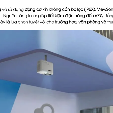
g
và sử dụng
động cơ kín không cần bộ lọc (IP6X)
,
ViewSon
i. Nguồn sáng laser giúp
tiết kiệm điện năng đến 67%
, đồn
Đây là lựa chọn tuyệt vời cho
trường học, văn phòng và tr