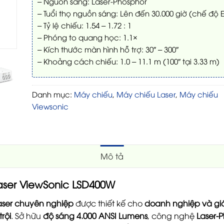
– Nguồn sáng: Laser-Phosphor
– Tuổi thọ nguồn sáng: Lên đến 30.000 giờ (chế độ 
– Tỷ lệ chiếu: 1.54 – 1.72 : 1
– Phóng to quang học: 1.1×
– Kích thước màn hình hỗ trợ: 30″ – 300″
– Khoảng cách chiếu: 1.0 – 11.1 m (100″ tại 3.33 m)
Danh mục:
Máy chiếu
,
Máy chiếu Laser
,
Máy chiếu
Viewsonic
Mô tả
aser ViewSonic LSD400W
aser chuyên nghiệp
được thiết kế cho
doanh nghiệp và gi
trội
. Sở hữu
độ sáng 4.000 ANSI Lumens
, công nghệ
Laser-P