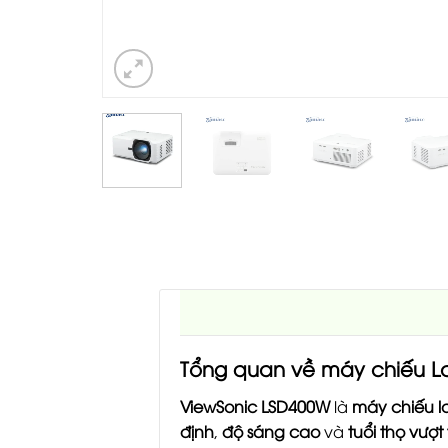
Tổng quan về máy chiếu L
ViewSonic LSD400W
là
máy chiếu l
định
,
độ sáng cao
và
tuổi thọ vượt 