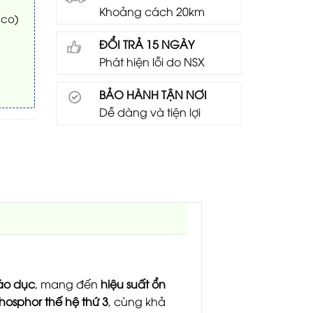
Khoảng cách 20km
Eco)
ĐỔI TRẢ 15 NGÀY
Phát hiện lỗi do NSX
BẢO HÀNH TẬN NƠI
Dễ dàng và tiện lợi
áo dục
, mang đến
hiệu suất ổn
hosphor thế hệ thứ 3
, cùng khả