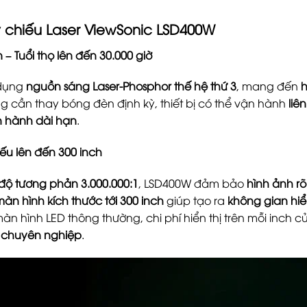
 chiếu Laser ViewSonic LSD400W
– Tuổi thọ lên đến 30.000 giờ
dụng
nguồn sáng Laser-Phosphor thế hệ thứ 3
, mang đến
h
ng cần thay bóng đèn định kỳ, thiết bị có thể vận hành
liê
ận hành dài hạn
.
hiếu lên đến 300 inch
độ tương phản 3.000.000:1
, LSD400W đảm bảo
hình ảnh r
àn hình kích thước tới 300 inch
giúp tạo ra
không gian hiển
 màn hình LED thông thường, chi phí hiển thị trên mỗi inch
n chuyên nghiệp
.