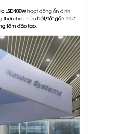
ic LSD400W
hoạt động ổn định
g thời cho phép
bật/tắt gần như
ung tâm đào tạo
.