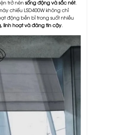
kiện trở nên
sống động và sắc nét
.
 máy chiếu LSD400W không chỉ
oạt động bền bỉ trong suốt nhiều
, linh hoạt và đáng tin cậy
.