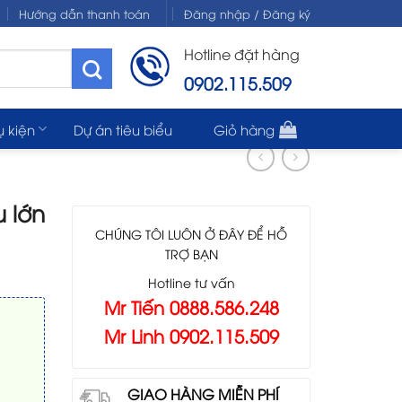
Hướng dẫn thanh toán
Đăng nhập / Đăng ký
Hotline đặt hàng
0902.115.509
ụ kiện
Dự án tiêu biểu
Giỏ hàng
 lớn
CHÚNG TÔI LUÔN Ở ĐÂY ĐỂ HỖ
TRỢ BẠN
Hotline tư vấn
Mr Tiến 0888.586.248
Mr Linh 0902.115.509
GIAO HÀNG MIỄN PHÍ