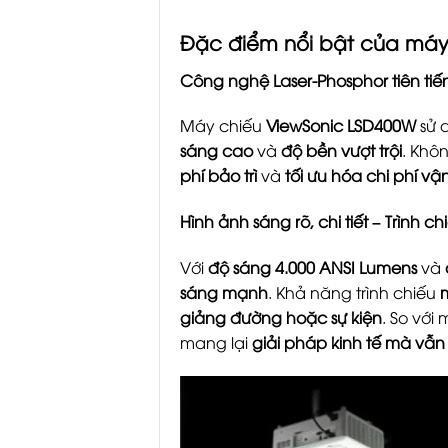
Đặc điểm nổi bật của máy
Công nghệ Laser-Phosphor tiên tiến 
Máy chiếu
ViewSonic LSD400W
sử 
sáng cao
và
độ bền vượt trội
. Khô
phí bảo trì
và
tối ưu hóa chi phí v
Hình ảnh sáng rõ, chi tiết – Trình c
Với
độ sáng 4.000 ANSI Lumens
và
sáng mạnh
. Khả năng trình chiếu
m
giảng đường hoặc sự kiện
. So với
mang lại
giải pháp kinh tế mà vẫ